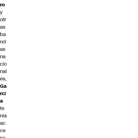
ro
y
otr
as
ba
nd
as
na
cio
nal
es,
Ga
rcí
a
te
nía
ac
ce
so