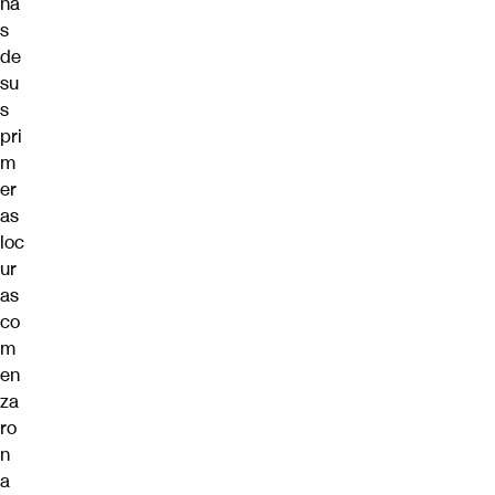
na
s
de
su
s
pri
m
er
as
loc
ur
as
co
m
en
za
ro
n
a