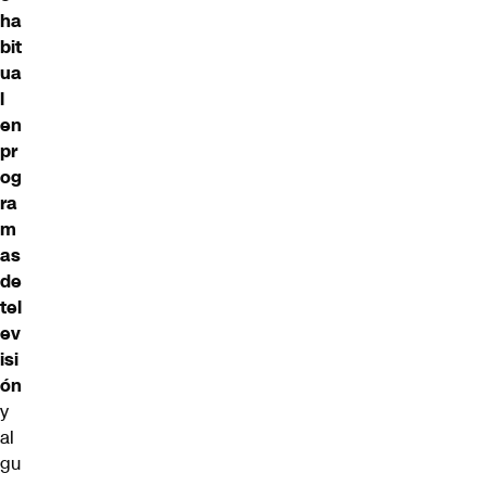
ha
bit
ua
l
en
pr
og
ra
m
as
de
tel
ev
isi
ón
y
al
gu