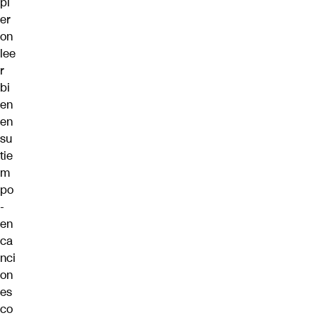
pi
er
on
lee
r
bi
en
en
su
tie
m
po
-
en
ca
nci
on
es
co