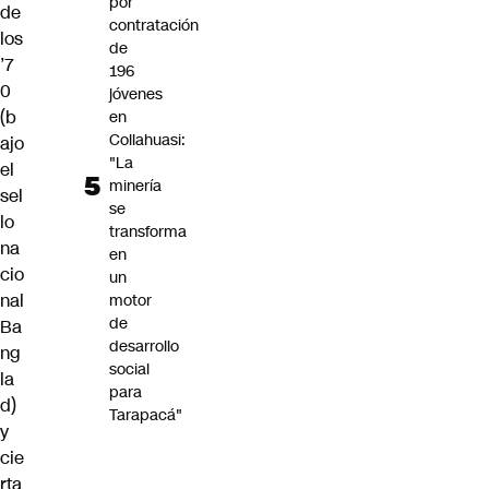
por
de
contratación
los
de
’7
196
0
jóvenes
(b
en
Collahuasi:
ajo
"La
el
minería
sel
se
lo
transforma
na
en
cio
un
nal
motor
de
Ba
desarrollo
ng
social
la
para
d)
Tarapacá"
y
cie
rta