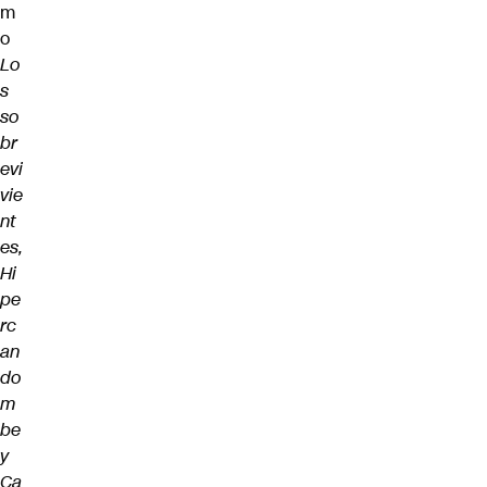
m
o
Lo
s
so
br
evi
vie
nt
es,
Hi
pe
rc
an
do
m
be
y
Ca