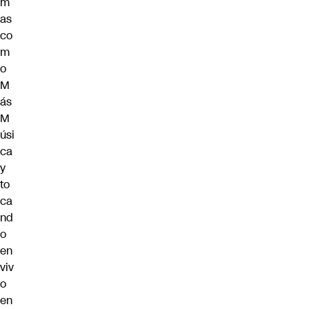
m
as
co
m
o
M
ás
M
úsi
ca
y
to
ca
nd
o
en
viv
o
en