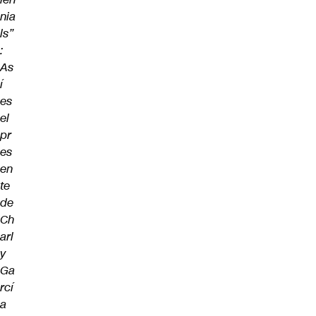
nia
ls”
:
As
í
es
el
pr
es
en
te
de
Ch
arl
y
Ga
rcí
a