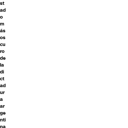
st
ad
o
m
ás
os
cu
ro
de
la
di
ct
ad
ur
a
ar
ge
nti
na