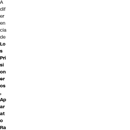
A
dif
er
en
cia
de
Lo
s
Pri
si
on
er
os
,
Ap
ar
at
o
Ra