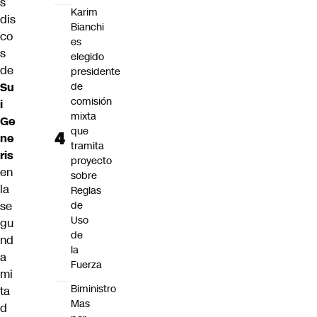
s
Karim
dis
Bianchi
co
es
s
elegido
de
presidente
Su
de
comisión
i
mixta
Ge
que
ne
tramita
ris
proyecto
en
sobre
la
Reglas
se
de
Uso
gu
de
nd
la
a
Fuerza
mi
Biministro
ta
Mas
d