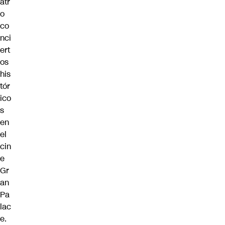
atr
o
co
nci
ert
os
his
tór
ico
s
en
el
cin
e
Gr
an
Pa
lac
e.