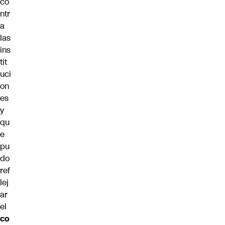
co
ntr
a
las
ins
tit
uci
on
es
y
qu
e
pu
do
ref
lej
ar
el
co