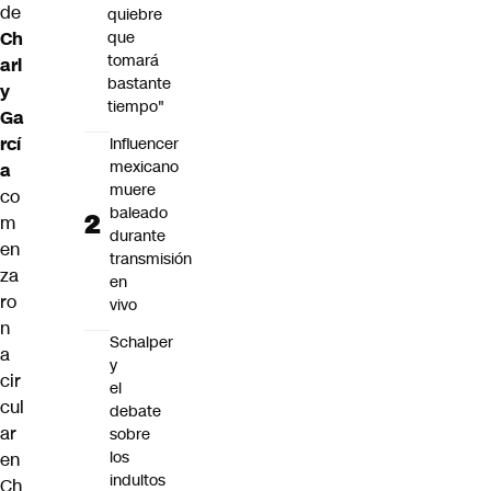
de
quiebre
Ch
que
tomará
arl
bastante
y
tiempo"
Ga
rcí
Influencer
mexicano
a
muere
co
baleado
m
durante
en
transmisión
za
en
ro
vivo
n
Schalper
a
y
cir
el
cul
debate
ar
sobre
los
en
indultos
Ch