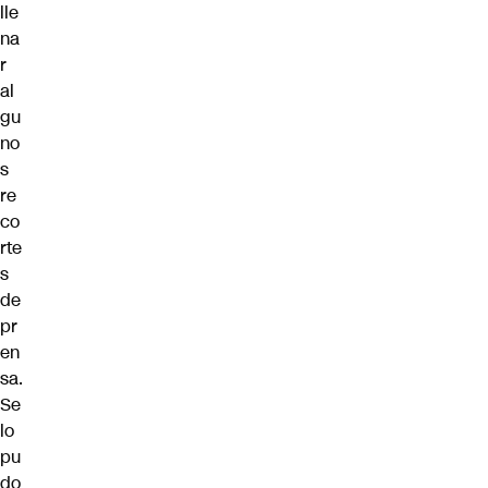
lle
na
r
al
gu
no
s
re
co
rte
s
de
pr
en
sa.
Se
lo
pu
do