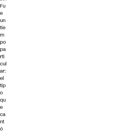
Fu
e
un
tie
m
po
pa
rti
cul
ar:
el
tip
o
qu
e
ca
nt
ó