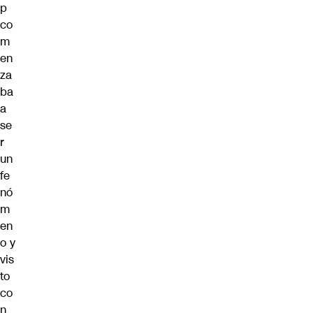
p
co
m
en
za
ba
a
se
r
un
fe
nó
m
en
o y
vis
to
co
n