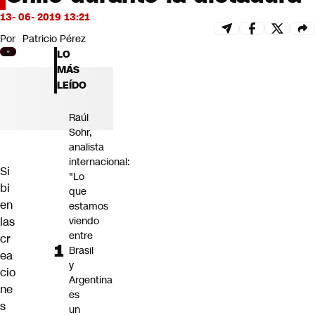
Futuro 360
13- 06- 2019 13:21
Opinión
Por
Patricio Pérez
LO
MÁS
LEÍDO
Raúl
Sohr,
analista
internacional:
Si
"Lo
bi
que
en
estamos
las
viendo
entre
cr
Brasil
ea
y
cio
Argentina
ne
es
s
un