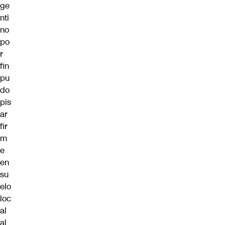
ge
nti
no
po
r
fin
pu
do
pis
ar
fir
m
e
en
su
elo
loc
al
al