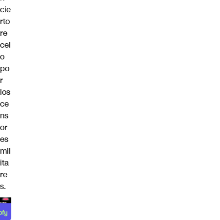
cie
rto
re
cel
o
po
r
los
ce
ns
or
es
mil
ita
re
s.