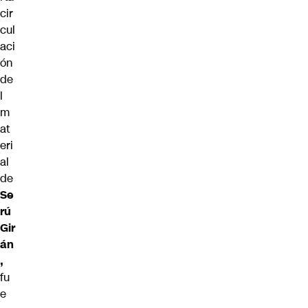
cir
cul
aci
ón
de
l
m
at
eri
al
de
Se
rú
Gir
án
,
fu
e