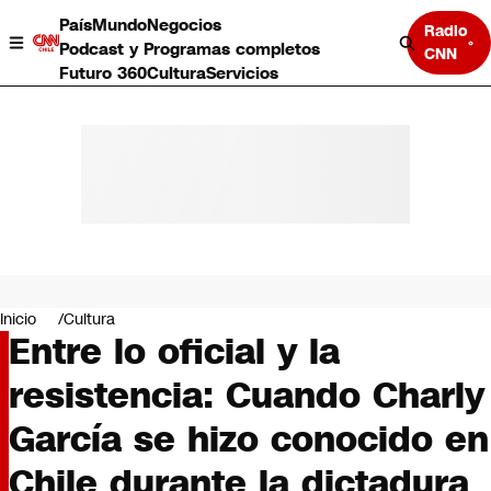
País
Mundo
Negocios
Radio
Podcast y Programas completos
CNN
Futuro 360
Cultura
Servicios
País
Mundo
Negocios
Inicio
Cultura
Entre lo oficial y la
Deportes
Programas completos
resistencia: Cuando Charly
Cultura
Servicios
García se hizo conocido en
Bits
CNN Data
Chile durante la dictadura
CNN tiempo