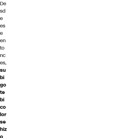
De
sd
e
es
e
en
to
nc
es,
su
bi
go
te
bi
co
lor
se
hiz
o