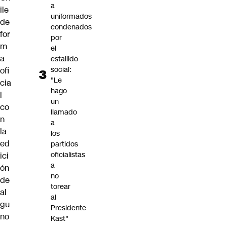
a
ile
uniformados
de
condenados
for
por
m
el
a
estallido
social:
ofi
"Le
cia
hago
l
un
co
llamado
n
a
la
los
ed
partidos
oficialistas
ici
a
ón
no
de
torear
al
al
gu
Presidente
no
Kast"