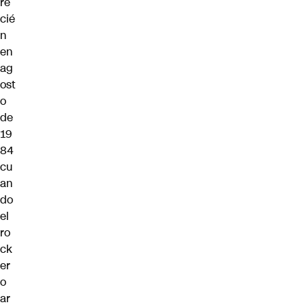
re
cié
n
en
ag
ost
o
de
19
84
cu
an
do
el
ro
ck
er
o
ar