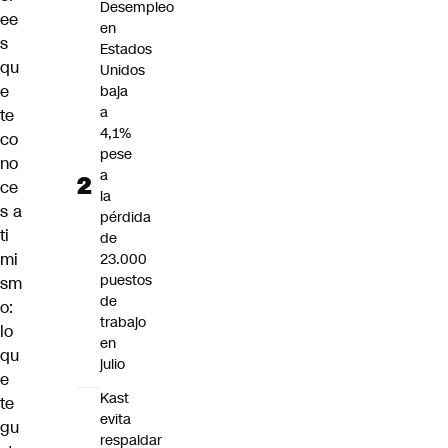
Desempleo
ee
en
s
Estados
qu
Unidos
e
baja
a
te
4,1%
co
pese
no
a
ce
la
s a
pérdida
ti
de
mi
23.000
puestos
sm
de
o:
trabajo
lo
en
qu
julio
e
Kast
te
evita
gu
respaldar