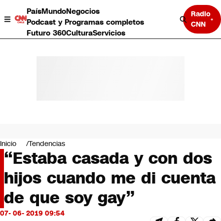
País
Mundo
Negocios
Radio
Podcast y Programas completos
CNN
Futuro 360
Cultura
Servicios
País
Mundo
Negocios
Inicio
Tendencias
“Estaba casada y con dos
Deportes
Programas completos
hijos cuando me di cuenta
Cultura
Servicios
de que soy gay”
Bits
CNN Data
07- 06- 2019 09:54
CNN tiempo