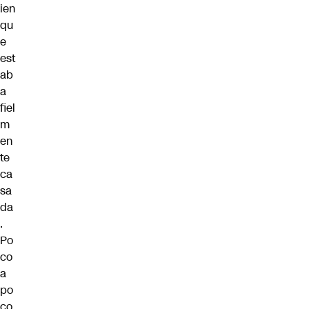
ien
qu
e
est
ab
a
fiel
m
en
te
ca
sa
da
.
Po
co
a
po
co