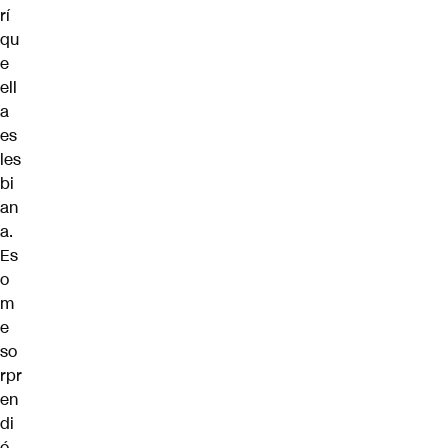
rí
qu
e
ell
a
es
les
bi
an
a.
Es
o
m
e
so
rpr
en
di
ó