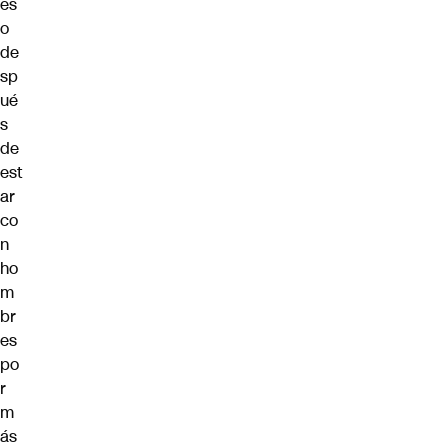
es
o
de
sp
ué
s
de
est
ar
co
n
ho
m
br
es
po
r
m
ás