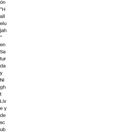
ón
“H
all
elu
jah
”
en
Sa
tur
da
y
Ni
gh
t
Liv
e y
de
sc
ub