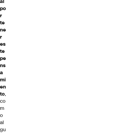
al
po
r
te
ne
r
es
te
pe
ns
a
mi
en
to
,
co
m
o
al
gu