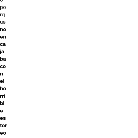
po
rq
ue
no
en
ca
ja
ba
co
n
el
ho
rri
bl
e
es
ter
eo