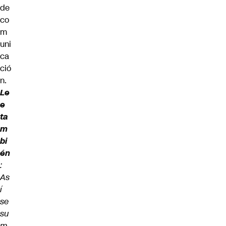
de
co
m
uni
ca
ció
n.
Le
e
ta
m
bi
én
:
As
í
se
su
m