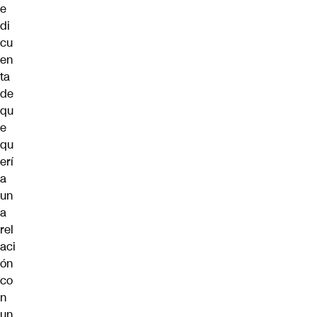
e
di
cu
en
ta
de
qu
e
qu
erí
a
un
a
rel
aci
ón
co
n
un