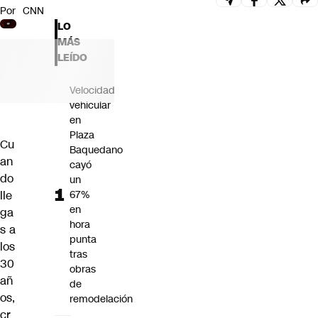
Por
CNN
Futuro 360
LO
Opinión
MÁS
LEÍDO
Velocidad
vehicular
en
Plaza
Cu
Baquedano
an
cayó
do
un
lle
67%
en
ga
hora
s a
punta
los
tras
30
obras
añ
de
os,
remodelación
cr