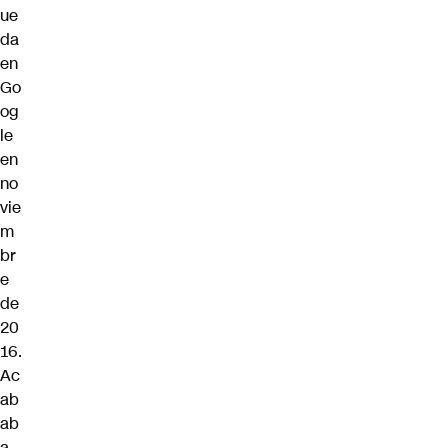
ue
da
en
Go
og
le
en
no
vie
m
br
e
de
20
16.
Ac
ab
ab
a