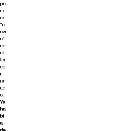
pri
m
er
“n
ovi
o”
en
el
ter
ce
r
gr
ad
o.
Ya
ha
bí
a
de