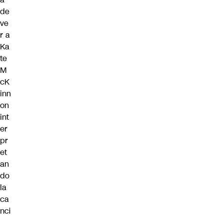
de
ve
r a
Ka
te
M
cK
inn
on
int
er
pr
et
an
do
la
ca
nci