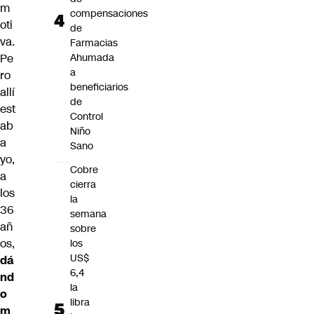
m
compensaciones
oti
de
va.
Farmacias
Pe
Ahumada
a
ro
beneficiarios
allí
de
est
Control
ab
Niño
a
Sano
yo,
Cobre
a
cierra
los
la
36
semana
añ
sobre
os,
los
US$
dá
6,4
nd
la
o
libra
m