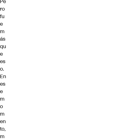
Pe
ro
fu
e
m
ás
qu
e
es
o.
En
es
e
m
o
m
en
to,
m