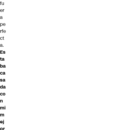
fu
er
a
pe
rfe
ct
a.
Es
ta
ba
ca
sa
da
co
n
mi
m
ej
or