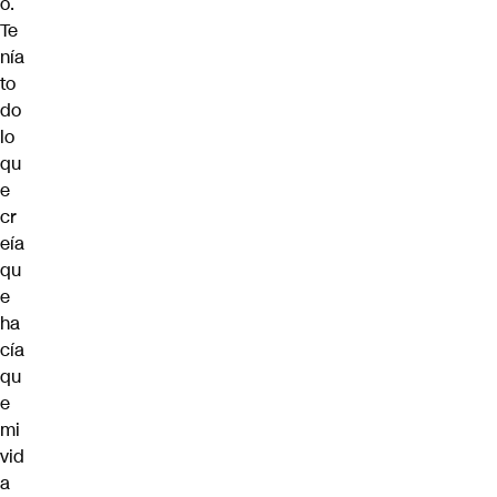
o.
Te
nía
to
do
lo
qu
e
cr
eía
qu
e
ha
cía
qu
e
mi
vid
a