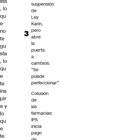
sta
suspensión
, lo
de
qu
Ley
e
Karin,
pero
no
abre
te
la
gu
puerta
sta
a
, lo
cambios:
qu
“Se
e
puede
perfeccionar”
te
ins
Colusión
pir
de
a y
las
lo
farmacias:
IPS
qu
inicia
e
pago
te
de