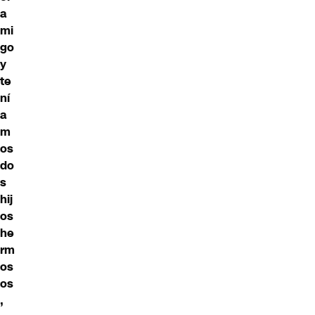
a
mi
go
y
te
ní
a
m
os
do
s
hij
os
he
rm
os
os
,