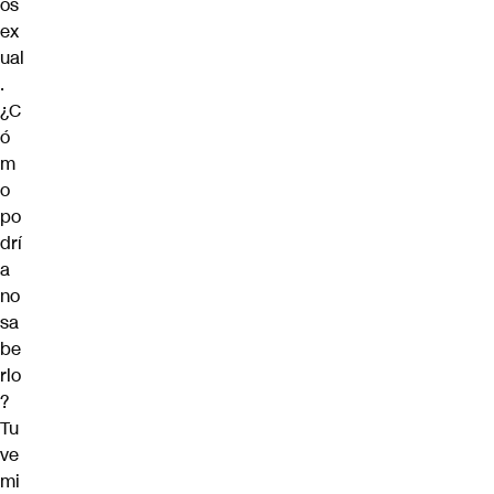
os
ex
ual
.
¿C
ó
m
o
po
drí
a
no
sa
be
rlo
?
Tu
ve
mi