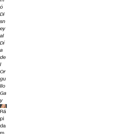
ó
Di
sn
ey
al
Dí
a
de
l
Or
gu
llo
Ga
y
Rá
pi
da
m