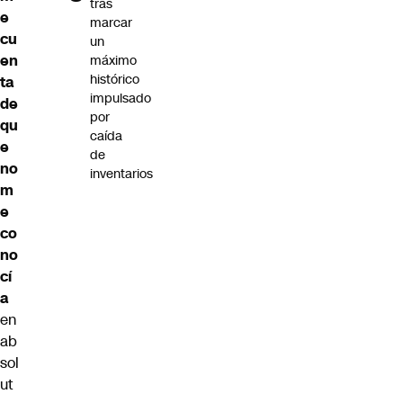
tras
e
marcar
cu
un
en
máximo
histórico
ta
impulsado
de
por
qu
caída
e
de
no
inventarios
m
e
co
no
cí
a
en
ab
sol
ut