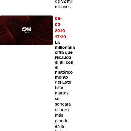
de $2 mil
millones.
05-
02-
2019
17:30
La
millonaria
cifra que
recauda
el SII con
el
histórico
monto
del Loto
Este
martes
se
sorteará
el pozo
más
grande
en la