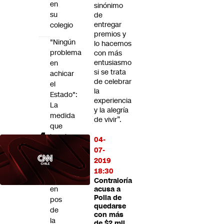
en
sinónimo
su
de
entregar
colegio
premios y
"Ningún
lo hacemos
problema
con más
entusiasmo
en
si se trata
achicar
de celebrar
el
la
Estado":
experiencia
La
y la alegría
medida
de vivir”.
que
baraja
04-
el
07-
Biministro
2019
Daniel
18:30
Mas
Contraloría
en
acusa a
Polla de
pos
quedarse
de
con más
la
de $2 mil