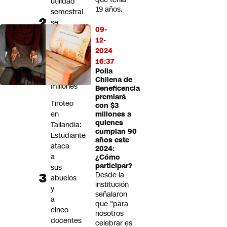
utilidad
19 años.
semestral
se
09-
hunde
12-
74%
2024
hasta
16:37
US$
Polla
33
Chilena de
millones
Beneficencia
premiará
Tiroteo
con $3
en
millones a
quienes
Tailandia:
cumplan 90
Estudiante
años este
ataca
2024:
a
¿Cómo
participar?
sus
Desde la
abuelos
institución
y
señalaron
a
que “para
cinco
nosotros
docentes
celebrar es