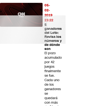
05-
02-
2019
23:22
5
ganadores
del Loto:
Revisa los
números y
de dónde
son
El pozo
acumulado
por 42
juegos
finalmente
se fue.
Cada uno
de los
ganadores
se
quedará
con más