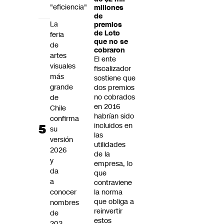
"eficiencia"
millones
de
La
premios
de Loto
feria
que no se
de
cobraron
artes
El ente
visuales
fiscalizador
más
sostiene que
grande
dos premios
no cobrados
de
en 2016
Chile
habrían sido
confirma
incluidos en
su
las
versión
utilidades
2026
de la
y
empresa, lo
da
que
a
contraviene
conocer
la norma
que obliga a
nombres
reinvertir
de
estos
203