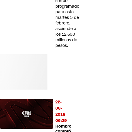
sorteo,
programado
para este
martes 5 de
febrero,
asciende a
los 12.600
millones de
pesos.
22-
08-
2018
06:29
Hombre
compró