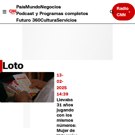
País
Mundo
Negocios
Radio
Podcast y Programas completos
CNN
Futuro 360
Cultura
Servicios
Loto
País
13-
LO
Mundo
02-
MÁS
Negocios
2025
LEÍDO
Deportes
14:39
Llevaba
Programas completos
31 años
Cultura
jugando
Servicios
con los
Bits
mismos
números:
CNN Data
Mujer de
CNN tiempo