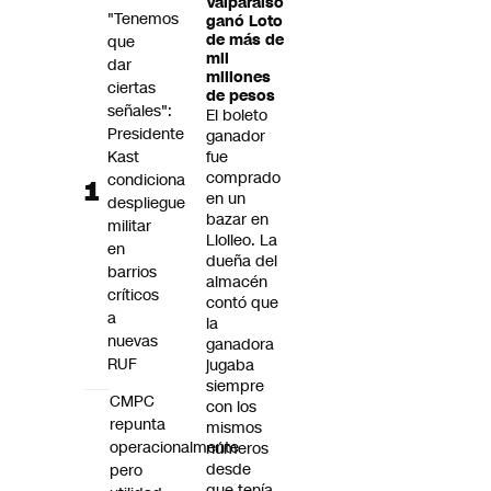
Valparaíso
Futuro 360
"Tenemos
ganó Loto
de más de
que
Opinión
mil
dar
millones
ciertas
de pesos
señales":
El boleto
Presidente
ganador
Kast
fue
comprado
condiciona
en un
despliegue
bazar en
militar
Llolleo. La
en
dueña del
barrios
almacén
críticos
contó que
a
la
nuevas
ganadora
RUF
jugaba
siempre
CMPC
con los
repunta
mismos
operacionalmente
números
desde
pero
que tenía