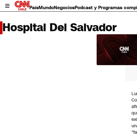
País
Mundo
Negocios
Podcast y Programas comp
Hospital Del Salvador
LO 
LEÍD
País
Mundo
Negocios
Deportes
Programas completos
Lu
Cultura
Co
Servicios
af
Bits
qu
CNN Data
ex
CNN tiempo
un
Futuro 360
"f
Opinión