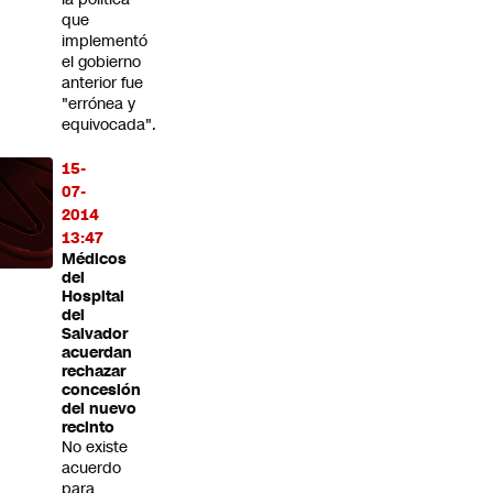
que
implementó
el gobierno
anterior fue
"errónea y
equivocada".
15-
07-
2014
13:47
Médicos
del
Hospital
del
Salvador
acuerdan
rechazar
concesión
del nuevo
recinto
No existe
acuerdo
para