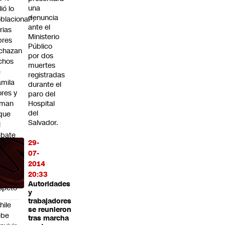
una
lió lo
denuncia
blacional":
ante el
rias
Ministerio
bres
Público
chazan
por dos
chos
muertes
e
registradas
mila
durante el
ores y
paro del
aman
Hospital
del
que
Salvador.
l
ebate
29-
lítico
07-
2014
sarrolle
20:33
on
Autoridades
speto"
y
trabajadores
hile
se reunieron
ebe
tras marcha