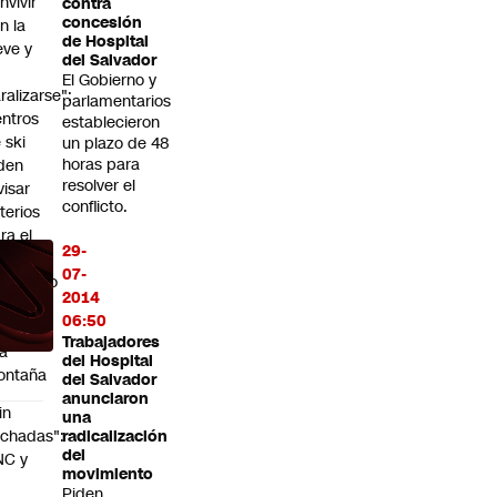
nvivir
contra
concesión
n la
de Hospital
eve y
del Salvador
o
El Gobierno y
ralizarse":
parlamentarios
ntros
establecieron
 ski
un plazo de 48
horas para
den
resolver el
visar
conflicto.
iterios
ra el
29-
erre
07-
eventivo
2014
e
06:50
aminos
Trabajadores
la
del Hospital
ontaña
del Salvador
anunciaron
in
una
chadas":
radicalización
del
NC y
movimiento
Piden