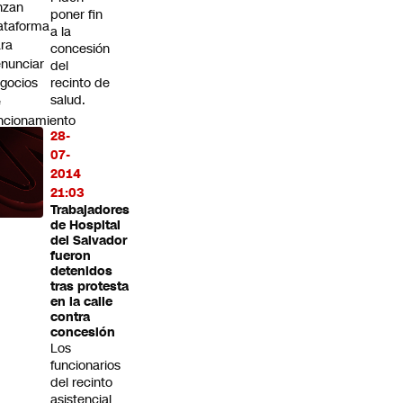
nzan
poner fin
ataforma
a la
ra
concesión
nunciar
del
gocios
recinto de
salud.
e
ncionamiento
28-
regular
07-
2014
21:03
Trabajadores
de Hospital
del Salvador
fueron
detenidos
tras protesta
en la calle
contra
concesión
Los
funcionarios
del recinto
asistencial