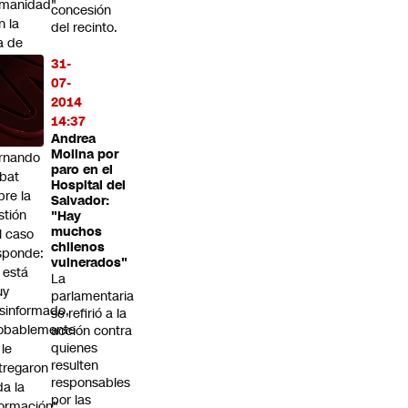
manidad"
concesión
n la
del recinto.
ja de
rnarda
31-
ra y
07-
te las
2014
íticas
14:37
Andrea
Molina por
rnando
paro en el
bat
Hospital del
bre la
Salvador:
stión
"Hay
muchos
l caso
chilenos
sponde:
vulnerados"
l está
La
uy
parlamentaria
sinformado,
se refirió a la
obablemente
acción contra
quienes
 le
resulten
tregaron
responsables
da la
por las
formación"