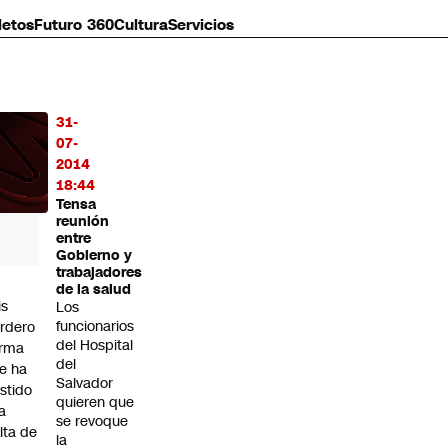
letos
Futuro 360
Cultura
Servicios
31-
MÁS
07-
O
2014
18:44
Tensa
reunión
entre
Gobierno y
trabajadores
de la salud
is
Los
funcionarios
rdero
del Hospital
irma
del
e ha
Salvador
istido
quieren que
a
se revoque
alta de
la