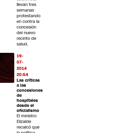
llevan tres
semanas
protestando
en contra la
concesión
del nuevo
recinto de
salud.
19-
07-
2014
20:54
Las críticas
a las
concesiones
de
hospitales
desde el
oficialismo
El ministro
Elizalde
recalcó que
la política