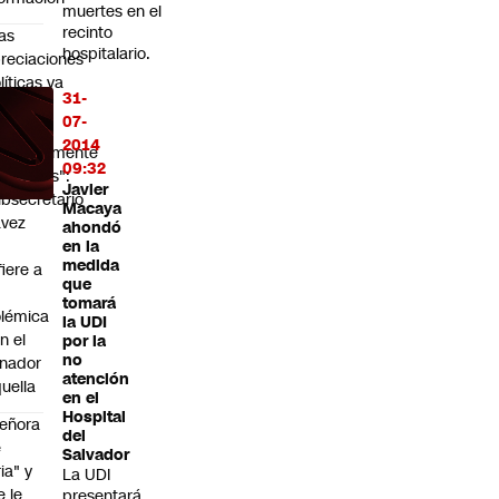
muertes en el
recinto
as
hospitalario.
reciaciones
líticas ya
31-
an
07-
uedado
2014
ompletamente
09:32
peradas":
Javier
bsecretario
Macaya
avez
ahondó
en la
medida
fiere a
que
tomará
lémica
la UDI
n el
por la
no
nador
atención
uella
en el
Hospital
eñora
del
e
Salvador
ria" y
La UDI
e le
presentará