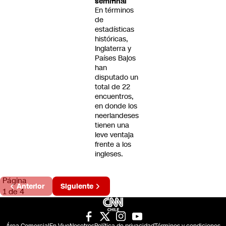
semifinal
En términos
de
estadísticas
históricas,
Inglaterra y
Países Bajos
han
disputado un
total de 22
encuentros,
en donde los
neerlandeses
tienen una
leve ventaja
frente a los
ingleses.
Página
Anterior
Siguiente
1 de 4
Área Comercial
En Vivo
Nosotros
Política de privacidad
Términos y condiciones