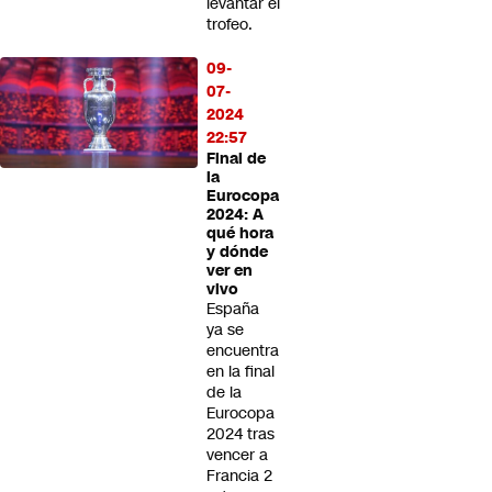
levantar el
trofeo.
09-
07-
2024
22:57
Final de
la
Eurocopa
2024: A
qué hora
y dónde
ver en
vivo
España
ya se
encuentra
en la final
de la
Eurocopa
2024 tras
vencer a
Francia 2