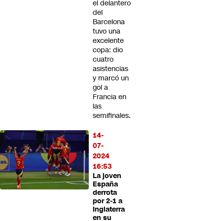
el delantero
del
Barcelona
tuvo una
excelente
copa: dio
cuatro
asistencias
y marcó un
gol a
Francia en
las
semifinales.
14-
07-
2024
16:53
La joven
España
derrota
por 2-1 a
Inglaterra
en su