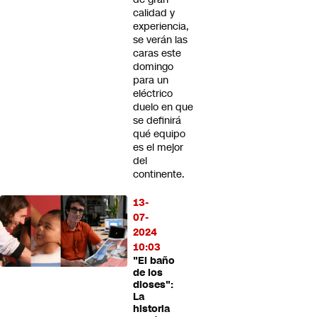
calidad y
experiencia,
se verán las
caras este
domingo
para un
eléctrico
duelo en que
se definirá
qué equipo
es el mejor
del
continente.
13-
07-
2024
10:03
"El baño
de los
dioses":
La
historia