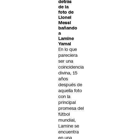
detrás
de la
foto de
Lionel
Messi
bañando
a
Lamine
Yamal
En lo que
pareciera
ser una
coincidencia
divina, 15
años
después de
aquella foto
con la
principal
promesa del
fútbol
mundial,
Lamine se
encuentra
en una