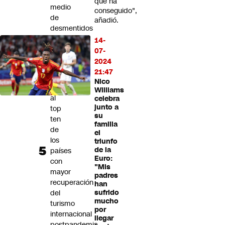
que ha
medio
conseguido",
de
añadió.
desmentidos
sobre
14-
relación
07-
sentimental
2024
21:47
Chile
Nico
llega
Williams
al
celebra
junto a
top
su
ten
familia
de
el
los
triunfo
de la
países
Euro:
con
"Mis
mayor
padres
recuperación
han
del
sufrido
mucho
turismo
por
internacional
llegar
postpandemia