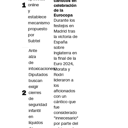
cánticos en
Futuro 360
online
celebración
de la
y
Opinión
Eurocopa
establece
Durante los
mecanismo
festejos en
propuesto
Madrid tras
por
la victoria de
Subtel
España
sobre
Ante
Inglaterra en
alza
la final de la
de
Euro 2024,
intoxicaciones:
Morata y
Diputados
Rodri
lideraron a
buscan
los
exigir
aficionados
cierres
con un
de
cántico que
seguridad
fue
infantil
considerado
en
"innecesario"
líquidos
por parte del