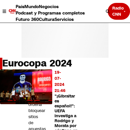
País
Mundo
Negocios
Radio
Podcast y Programas completos
CNN
Futuro 360
Cultura
Servicios
Eurocopa 2024
País
19-
LO
Mundo
07-
MÁS
Negocios
2024
LEÍDO
Deportes
21:46
"¡Gibraltar
Programas completos
Tribunal
es
Cultura
ordena
español!":
Servicios
bloquear
UEFA
Bits
investiga a
sitios
Rodrigo y
CNN Data
de
Morata por
CNN tiempo
apuestas