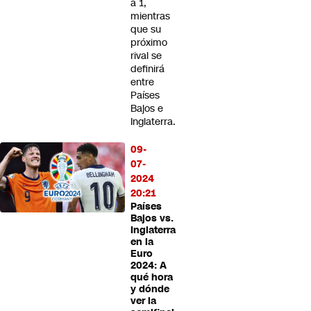
a 1,
mientras
que su
próximo
rival se
definirá
entre
Países
Bajos e
Inglaterra.
09-
07-
2024
20:21
Países
Bajos vs.
Inglaterra
en la
Euro
2024: A
qué hora
y dónde
ver la