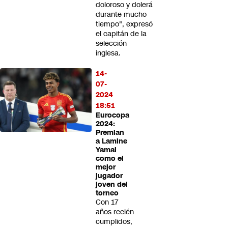
doloroso y dolerá
durante mucho
tiempo", expresó
el capitán de la
selección
inglesa.
14-
07-
2024
18:51
Eurocopa
2024:
Premian
a Lamine
Yamal
como el
mejor
jugador
joven del
torneo
Con 17
años recién
cumplidos,