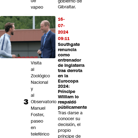
de
gobierno de
Gibraltar.
vapeo
Panoramas
16-
por
07-
el
2024
Día
09:11
de
Southgate
la
renuncia
como
Niñez:
entrenador
Visita
de Inglaterra
al
tras derrota
Zoológico
en la
Eurocopa
Nacional
2024:
y
Príncipe
al
William lo
Observatorio
respaldó
públicamente
Manuel
Tras darse a
Foster,
conocer su
paseo
decisión, el
en
propio
teleférico
príncipe de