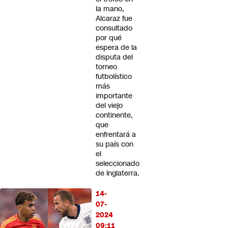
la mano,
Alcaraz fue
consultado
por qué
espera de la
disputa del
torneo
futbolístico
más
importante
del viejo
continente,
que
enfrentará a
su país con
el
seleccionado
de Inglaterra.
14-
07-
2024
09:11