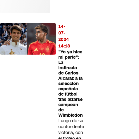
14-
07-
2024
14:18
"Yo ya hice
mi parte":
La
indirecta
de Carlos
Alcaraz a la
selección
española
de fútbol
tras alzarse
campeón
de
Wimbledon
Luego de su
contundente
victoria, con
el trofeo en