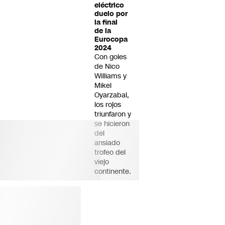
eléctrico
duelo por
la final
de la
Eurocopa
2024
Con goles
de Nico
Williams y
Mikel
Oyarzabal,
los rojos
triunfaron y
se hicieron
del
ansiado
trofeo del
viejo
continente.