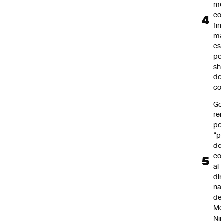
me
co
fi
m
es
po
s
d
co
Go
r
po
“p
d
co
al
di
na
d
Me
Ni