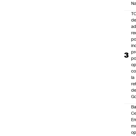
Na
T
de
ad
re
po
in
pr
po
op
co
la
re
de
Go
B
Ce
E
mu
op