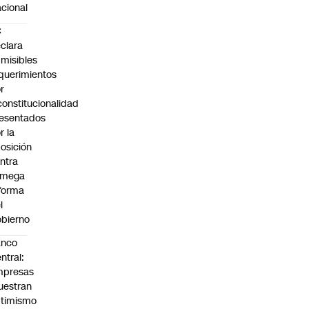
cional
C
clara
misibles
querimientos
r
constitucionalidad
esentados
r la
osición
ntra
 mega
forma
l
bierno
anco
ntral:
mpresas
estran
timismo