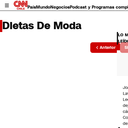
País
Mundo
Negocios
Podcast y Programas comp
Dietas De Moda
LO 
LEÍD
Página
Anterior
S
2 de 1
País
Mundo
Negocios
Deportes
Programas completos
Jo
Cultura
La
Servicios
Le
Bits
de
CNN Data
cá
CNN tiempo
Co
Futuro 360
de
Opinión