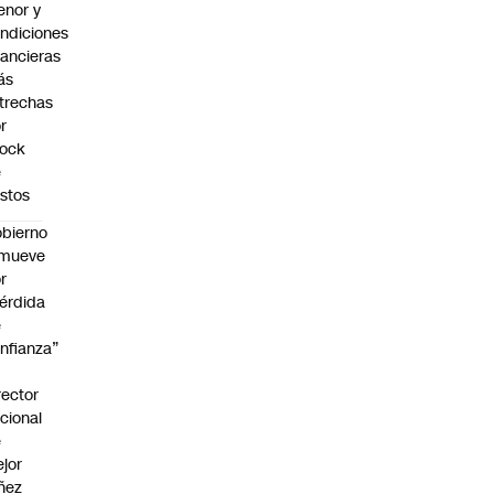
nor y
ndiciones
nancieras
ás
trechas
r
hock
e
stos
bierno
emueve
r
érdida
e
nfianza”
rector
cional
e
jor
ñez