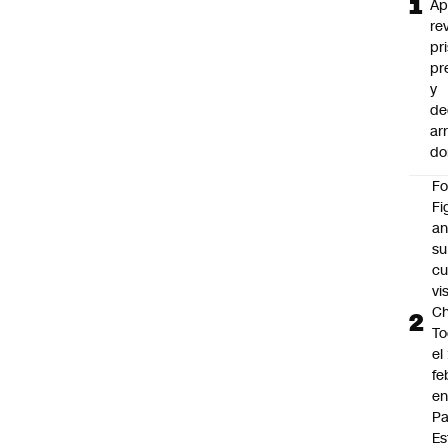
Ap
re
pr
pr
y
de
ar
do
F
Fi
an
su
cu
vi
Ch
To
el
fe
en
P
Es