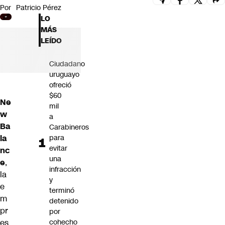
Por
Patricio Pérez
Futuro 360
LO
Opinión
MÁS
LEÍDO
Ciudadano
uruguayo
ofreció
$60
Ne
mil
w
a
Ba
Carabineros
la
para
evitar
nc
una
e
,
infracción
la
y
e
terminó
m
detenido
pr
por
es
cohecho