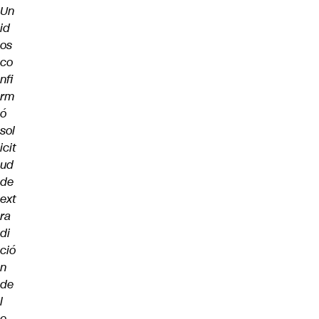
Un
id
os
co
nfi
rm
ó
sol
icit
ud
de
ext
ra
di
ció
n
de
l
e