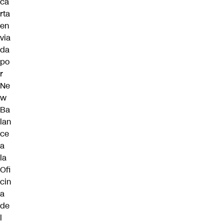
ca
rta
en
via
da
po
r
Ne
w
Ba
lan
ce
a
la
Ofi
cin
a
de
l