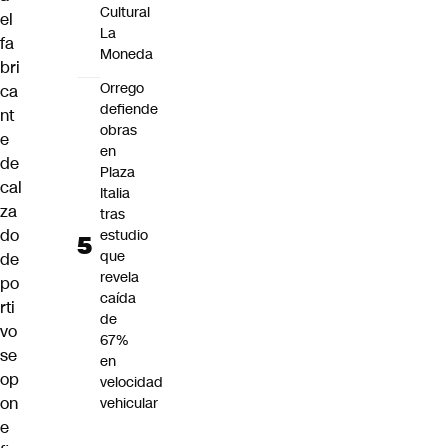
Cultural
el
La
fa
Moneda
bri
Orrego
ca
defiende
nt
obras
e
en
de
Plaza
cal
Italia
za
tras
do
estudio
que
de
revela
po
caída
rti
de
vo
67%
se
en
op
velocidad
on
vehicular
e