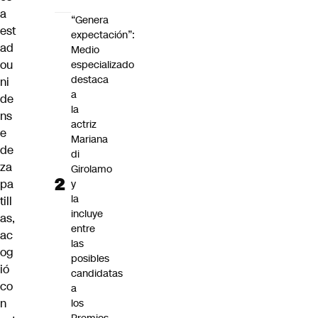
a
“Genera
est
expectación”:
ad
Medio
ou
especializado
destaca
ni
a
de
la
ns
actriz
e
Mariana
de
di
za
Girolamo
pa
y
la
till
incluye
as,
entre
ac
las
og
posibles
ió
candidatas
co
a
n
los