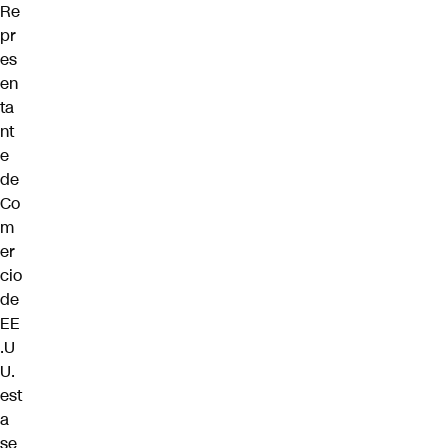
Re
pr
es
en
ta
nt
e
de
Co
m
er
cio
de
EE
.U
U.
est
a
se