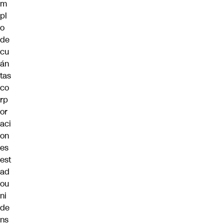
m
pl
o
de
cu
án
tas
co
rp
or
aci
on
es
est
ad
ou
ni
de
ns