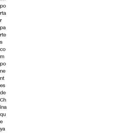
po
rta
r
pa
rte
s
co
m
po
ne
nt
es
de
Ch
ina
qu
e
ya