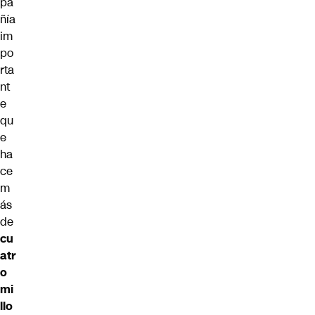
pa
ñía
im
po
rta
nt
e
qu
e
ha
ce
m
ás
de
cu
atr
o
mi
llo