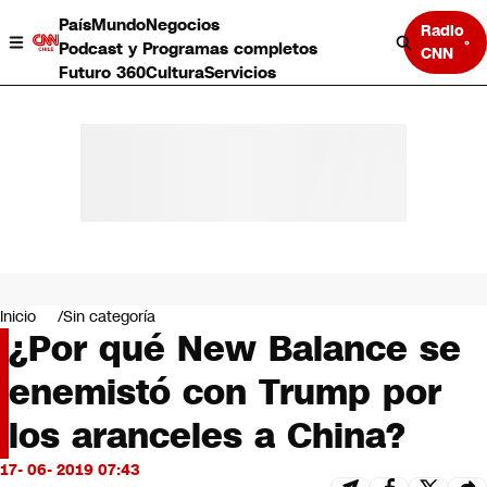
País
Mundo
Negocios
Radio
Podcast y Programas completos
CNN
Futuro 360
Cultura
Servicios
País
Mundo
Negocios
Inicio
Sin categoría
¿Por qué New Balance se
Deportes
Programas completos
enemistó con Trump por
Cultura
Servicios
los aranceles a China?
Bits
CNN Data
17- 06- 2019 07:43
CNN tiempo