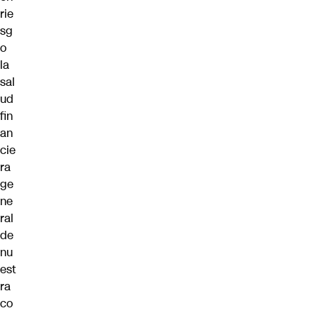
rie
sg
o
la
sal
ud
fin
an
cie
ra
ge
ne
ral
de
nu
est
ra
co