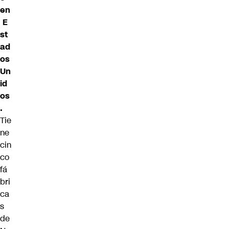
en
E
st
ad
os
Un
id
os
.
Tie
ne
cin
co
fá
bri
ca
s
de