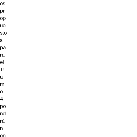
es
pr
op
ue
sto
s
pa
ra
el
Tr
a
m
o
4
po
nd
rá
n
en