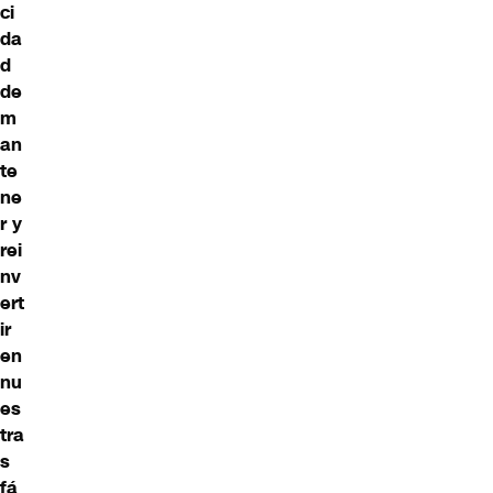
ci
da
d
de
m
an
te
ne
r y
rei
nv
ert
ir
en
nu
es
tra
s
fá