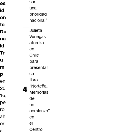
ser
es
una
id
prioridad
en
nacional”
te
Julieta
Do
Venegas
na
aterriza
ld
en
Tr
Chile
u
para
m
presentar
p
su
libro
en
“Norteña.
20
Memorias
16,
de
pe
un
ro
comienzo”
ah
en
or
el
Centro
a