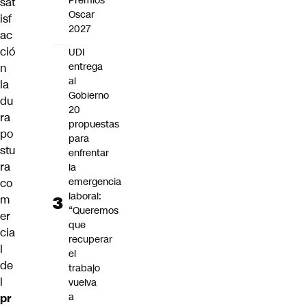
Premios
sat
Oscar
isf
2027
ac
ció
UDI
entrega
n
al
la
Gobierno
du
20
ra
propuestas
po
para
stu
enfrentar
ra
la
emergencia
co
laboral:
m
“Queremos
er
que
cia
recuperar
l
el
de
trabajo
l
vuelva
a
pr