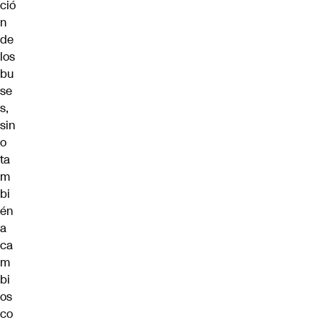
ció
n
de
los
bu
se
s,
sin
o
ta
m
bi
én
a
ca
m
bi
os
co