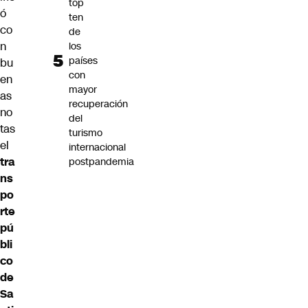
top
ó
ten
co
de
n
los
países
bu
con
en
mayor
as
recuperación
no
del
tas
turismo
el
internacional
tra
postpandemia
ns
po
rte
pú
bli
co
de
Sa