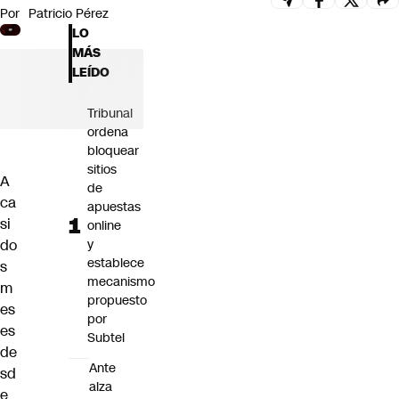
Por
Patricio Pérez
Futuro 360
LO
Opinión
MÁS
LEÍDO
Tribunal
ordena
bloquear
sitios
A
de
ca
apuestas
si
online
do
y
establece
s
mecanismo
m
propuesto
es
por
es
Subtel
de
Ante
sd
alza
e