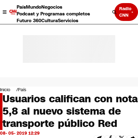
País
Mundo
Negocios
Radio
Podcast y Programas completos
CNN
Futuro 360
Cultura
Servicios
País
Mundo
Negocios
Inicio
País
Usuarios califican con nota
Deportes
Programas completos
5,8 al nuevo sistema de
Cultura
Servicios
transporte público Red
Bits
CNN Data
08- 05- 2019 12:29
CNN tiempo