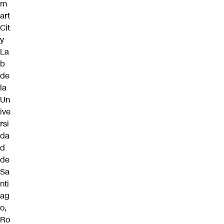
m
art
Cit
y
La
b
de
la
Un
ive
rsi
da
d
de
Sa
nti
ag
o,
Ro