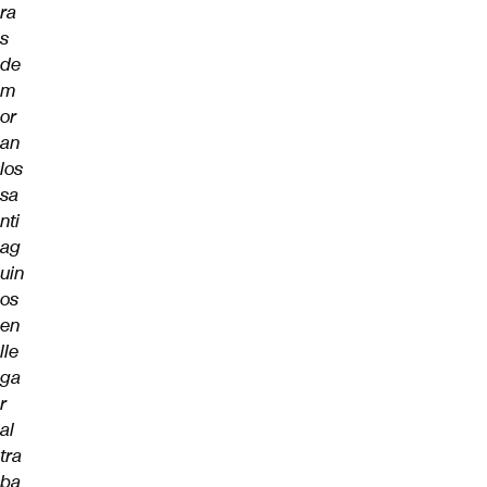
ra
s
de
m
or
an
los
sa
nti
ag
uin
os
en
lle
ga
r
al
tra
ba