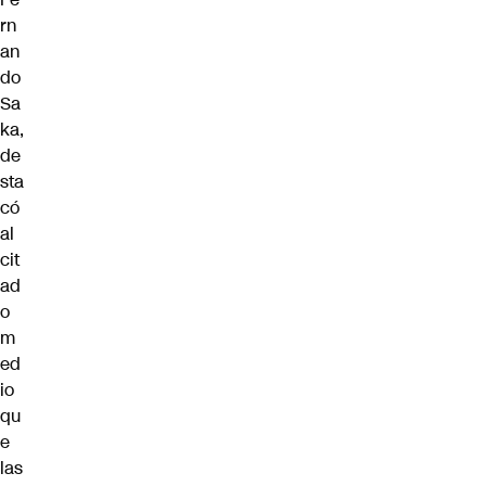
rn
an
do
Sa
ka,
de
sta
có
al
cit
ad
o
m
ed
io
qu
e
las