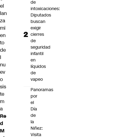
de
el
intoxicaciones:
lan
Diputados
za
buscan
mi
exigir
cierres
en
de
to
seguridad
de
infantil
l
en
nu
líquidos
ev
de
o
vapeo
sis
Panoramas
te
por
m
el
a
Día
de
Re
la
d
Niñez:
M
Visita