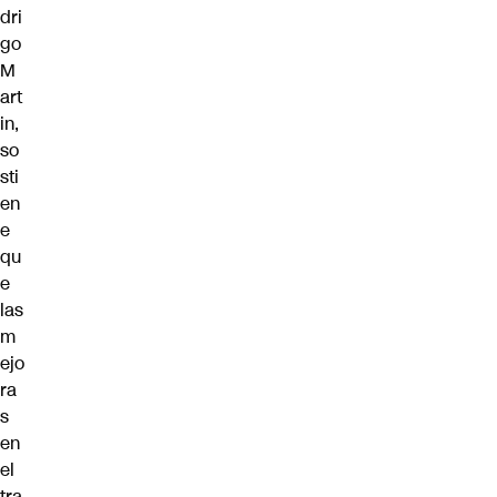
dri
go
M
art
in,
so
sti
en
e
qu
e
las
m
ejo
ra
s
en
el
tra