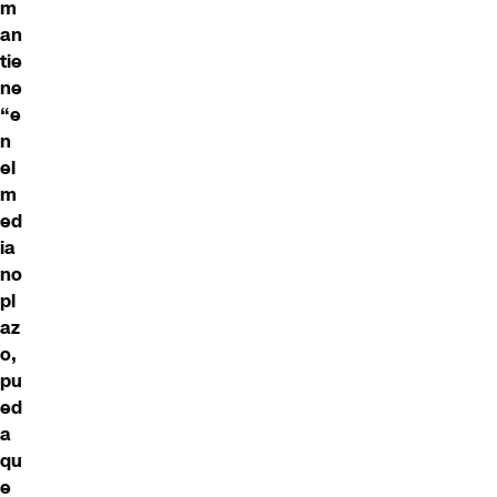
m
an
tie
ne
“e
n
el
m
ed
ia
no
pl
az
o,
pu
ed
a
qu
e