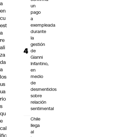
a
un
en
pago
cu
a
est
exempleada
durante
a
la
re
gestión
ali
de
za
Gianni
da
Infantino,
a
en
los
medio
de
us
desmentidos
ua
sobre
rio
relación
s
sentimental
qu
Chile
e
llega
cal
al
ific