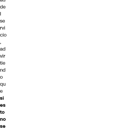
de
l
se
rvi
cio
,
ad
vir
tie
nd
o
qu
e
si
es
to
no
se