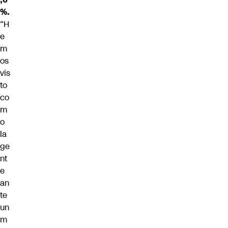
%.
“H
e
m
os
vis
to
co
m
o
la
ge
nt
e
an
te
un
m