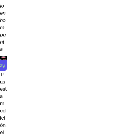
jo
en
ho
ra
pu
nt
a
Tr
as
est
a
m
ed
ici
ón,
el