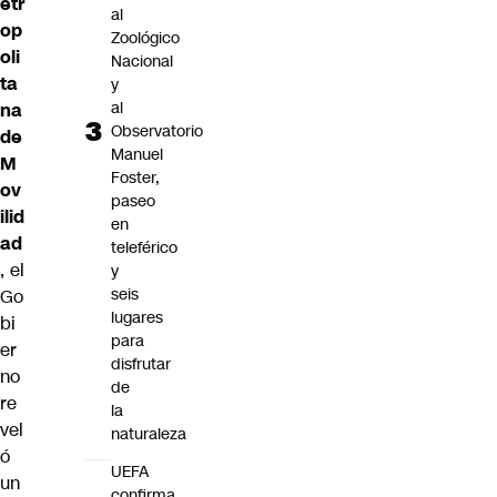
etr
al
op
Zoológico
oli
Nacional
ta
y
al
na
Observatorio
de
Manuel
M
Foster,
ov
paseo
ilid
en
ad
teleférico
, el
y
seis
Go
lugares
bi
para
er
disfrutar
no
de
re
la
vel
naturaleza
ó
UEFA
un
confirma