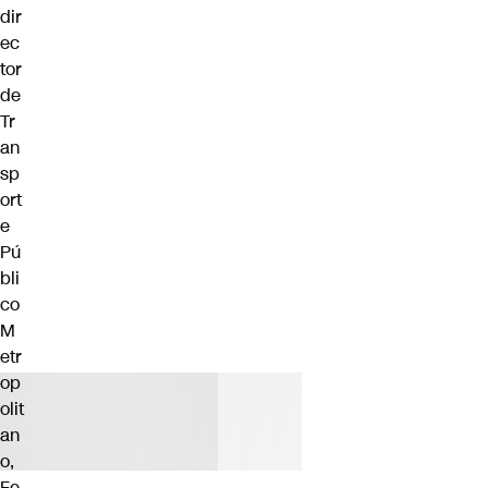
dir
ec
tor
de
Tr
an
sp
ort
e
Pú
bli
co
M
etr
op
olit
an
o,
Fe