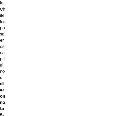
io
Ch
ile
,
los
pa
saj
er
os
ca
pit
ali
no
s
di
er
on
no
ta
5,