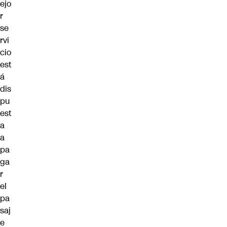
ejo
r
se
rvi
cio
est
á
dis
pu
est
a
a
pa
ga
r
el
pa
saj
e