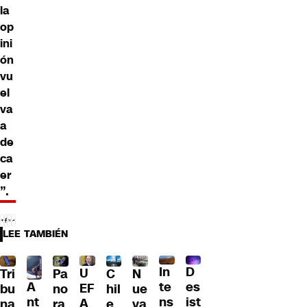
la
op
ini
ón
vu
el
va
a
de
ca
er
”.
LEE TAMBIÉN
D
In
U
Tri
Pa
C
N
A
es
te
EF
bu
no
hil
ue
nt
ist
ns
A
na
ra
e
va