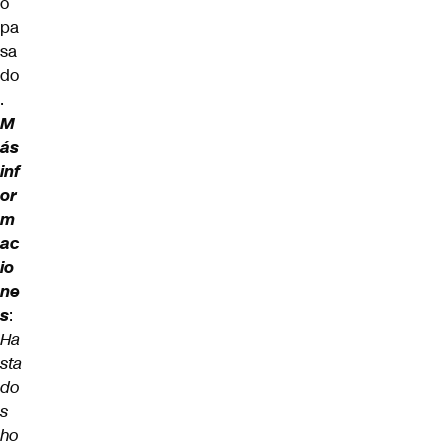
o
pa
sa
do
.
M
ás
inf
or
m
ac
io
ne
s
:
Ha
sta
do
s
ho