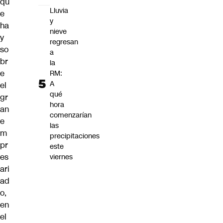
qu
Lluvia
e
y
ha
nieve
y
regresan
so
a
br
la
e
RM:
A
el
qué
gr
hora
an
comenzarían
e
las
m
precipitaciones
pr
este
es
viernes
ari
ad
o,
en
el