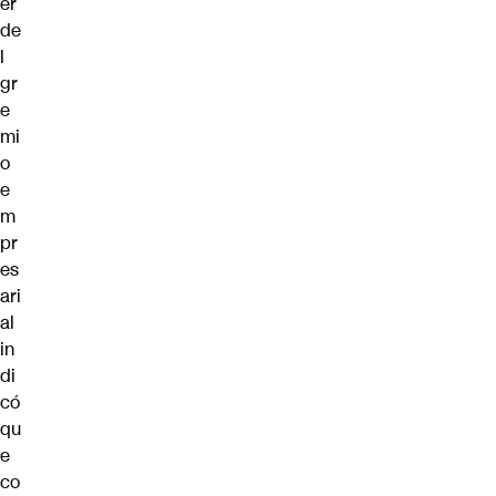
er
de
l
gr
e
mi
o
e
m
pr
es
ari
al
in
di
có
qu
e
co