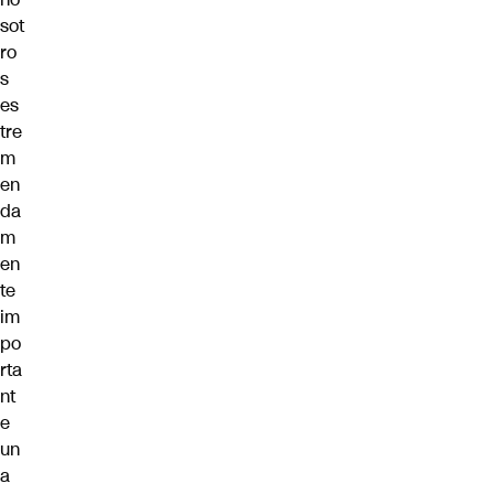
sot
ro
s
es
tre
m
en
da
m
en
te
im
po
rta
nt
e
un
a