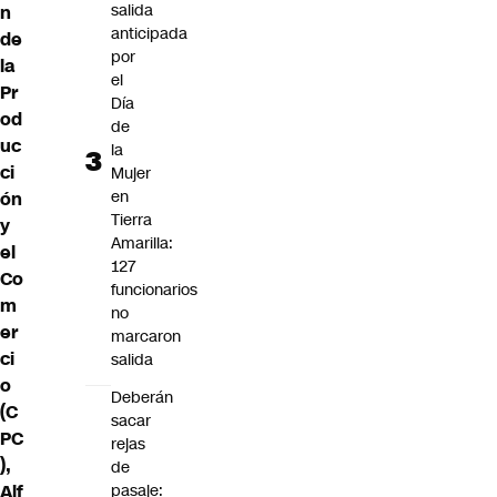
salida
n
anticipada
de
por
la
el
Pr
Día
od
de
uc
la
ci
Mujer
en
ón
Tierra
y
Amarilla:
el
127
Co
funcionarios
m
no
er
marcaron
ci
salida
o
Deberán
(C
sacar
PC
rejas
),
de
Alf
pasaje: