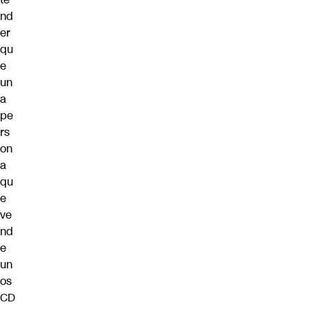
nd
er
qu
e
un
a
pe
rs
on
a
qu
e
ve
nd
e
un
os
CD