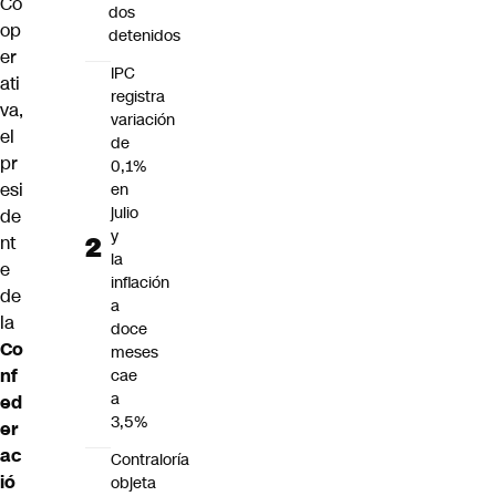
Co
dos
op
detenidos
er
IPC
ati
registra
va,
variación
el
de
pr
0,1%
esi
en
julio
de
y
nt
la
e
inflación
de
a
la
doce
Co
meses
nf
cae
a
ed
3,5%
er
ac
Contraloría
ió
objeta