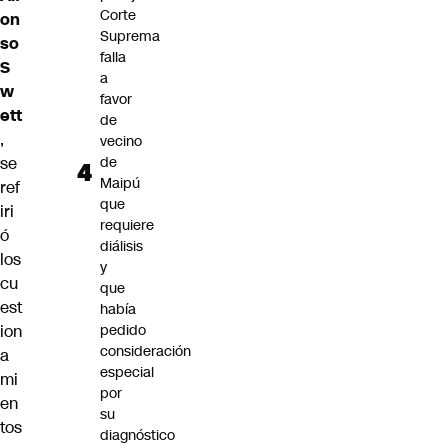
Corte
on
Suprema
so
falla
S
a
w
favor
ett
de
,
vecino
se
de
Maipú
ref
que
iri
requiere
ó
diálisis
los
y
cu
que
est
había
ion
pedido
consideración
a
especial
mi
por
en
su
tos
diagnóstico