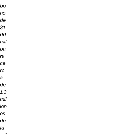
bo
no
de
$1
00
mil
pa
ra
ce
rc
a
de
1,3
mil
lon
es
de
fa