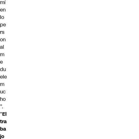
mí
en
lo
pe
rs
on
al
m
e
du
ele
m
uc
ho
”.
“
El
tra
ba
jo