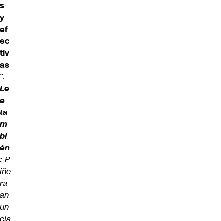
s
y
ef
ec
tiv
as
“.
Le
e
ta
m
bi
én
:
P
iñe
ra
an
un
cia