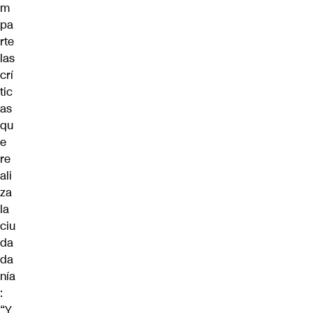
m
pa
rte
las
crí
tic
as
qu
e
re
ali
za
la
ciu
da
da
nía
:
“Y