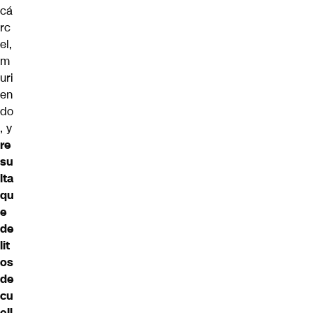
cá
rc
el,
m
uri
en
do
, y
re
su
lta
qu
e
de
lit
os
de
cu
ell