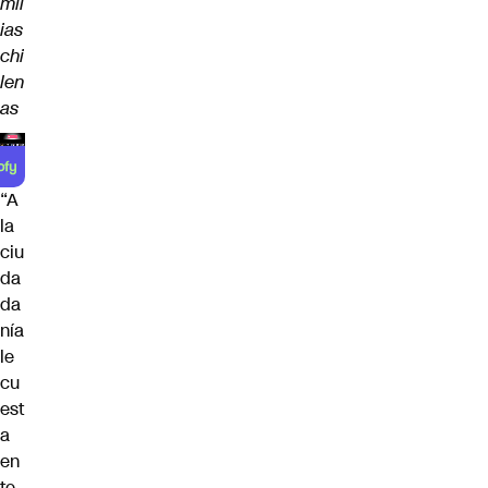
mil
ias
chi
len
as
“A
la
ciu
da
da
nía
le
cu
est
a
en
te