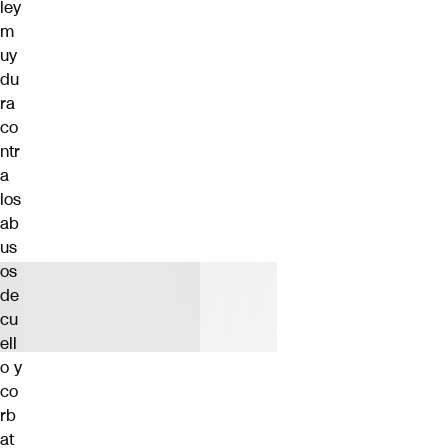
ley
m
uy
du
ra
co
ntr
a
los
ab
us
os
de
cu
ell
o y
co
rb
at