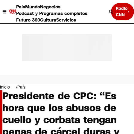
País
Mundo
Negocios
Radio
Podcast y Programas completos
CNN
Futuro 360
Cultura
Servicios
País
Mundo
Negocios
Inicio
País
Presidente de CPC: “Es
Deportes
Programas completos
hora que los abusos de
Cultura
Servicios
cuello y corbata tengan
Bits
CNN Data
penas de cárcel duras y
CNN tiempo