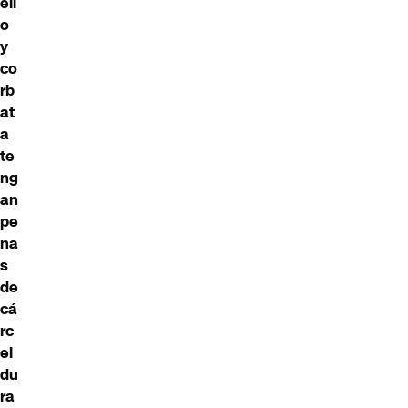
ell
o
y
co
rb
at
a
te
ng
an
pe
na
s
de
cá
rc
el
du
ra