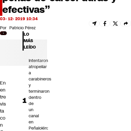
Futuro 360
efectivas”
Opinión
03- 12- 2019 10:34
Por
Patricio Pérez
LO
MÁS
LEÍDO
Intentaron
atropellar
a
carabineros
En
y
en
terminaron
tre
dentro
vis
de
un
ta
canal
co
en
n
Peñalolén: