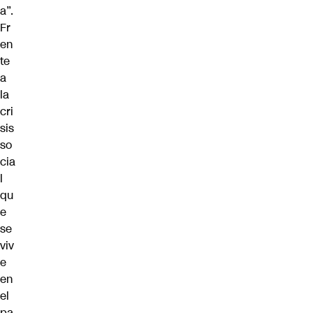
a”.
Fr
en
te
a
la
cri
sis
so
cia
l
qu
e
se
viv
e
en
el
pa