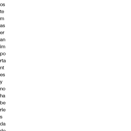
os
te
m
as
er
an
im
po
rta
nt
es
y
no
ha
be
rle
s
da
do