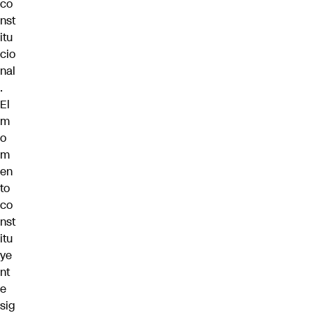
co
nst
itu
cio
nal
.
El
m
o
m
en
to
co
nst
itu
ye
nt
e
sig