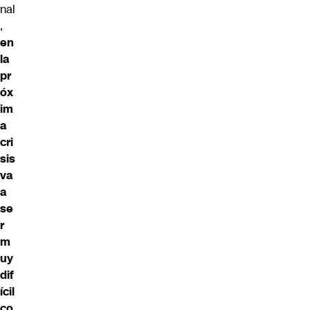
nal
,
en
la
pr
óx
im
a
cri
sis
va
a
se
r
m
uy
dif
ícil
co