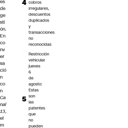
es
cobros
de
irregulares,
descuentos
ge
duplicados
sti
y
ón.
transacciones
En
no
co
reconocidas
nv
Restricción
er
vehicular
sa
jueves
ció
6
n
de
co
agosto:
Estas
n
son
Ca
las
nal
patentes
13
,
que
el
no
m
pueden