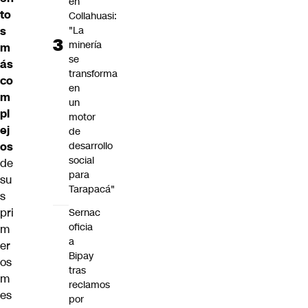
en
to
Collahuasi:
"La
s
minería
m
se
ás
transforma
co
en
m
un
pl
motor
ej
de
desarrollo
os
social
de
para
su
Tarapacá"
s
pri
Sernac
oficia
m
a
er
Bipay
os
tras
m
reclamos
es
por