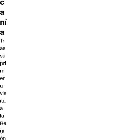
c
a
ní
a
Tr
as
su
pri
m
er
a
vis
ita
a
la
Re
gi
ón