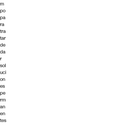
m
po
pa
ra
tra
tar
de
da
r
sol
uci
on
es
pe
rm
an
en
tes
.