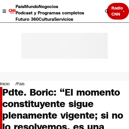
País
Mundo
Negocios
Radio
Podcast y Programas completos
CNN
Futuro 360
Cultura
Servicios
País
Mundo
Negocios
Inicio
País
Pdte. Boric: “El momento
Deportes
Programas completos
constituyente sigue
Cultura
Servicios
plenamente vigente; si no
Bits
CNN Data
lo resolvemos, es una
CNN tiempo