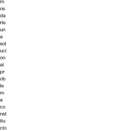
m
os
da
rle
un
a
sol
uci
ón
al
pr
ob
le
m
a
co
nst
itu
cio