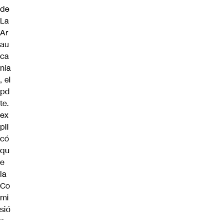
de
La
Ar
au
ca
nía
, el
pd
te.
ex
pli
có
qu
e
la
Co
mi
sió