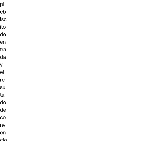
pl
eb
isc
ito
de
en
tra
da
y
el
re
sul
ta
do
de
co
nv
en
cio