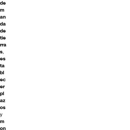
de
m
an
da
de
tie
rra
s
,
es
ta
bl
ec
er
pl
az
os
y
m
on