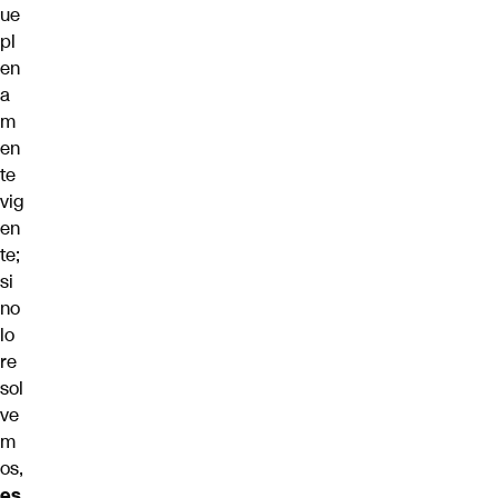
ue
pl
en
a
m
en
te
vig
en
te;
si
no
lo
re
sol
ve
m
os,
es