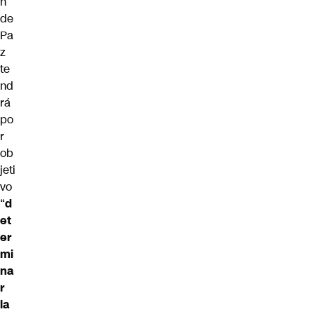
n
de
Pa
z
te
nd
rá
po
r
ob
jeti
vo
“
d
et
er
mi
na
r
la