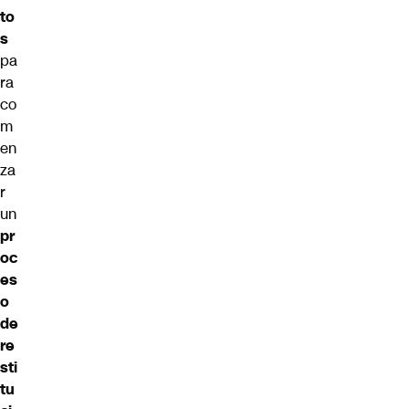
to
s
pa
ra
co
m
en
za
r
un
pr
oc
es
o
de
re
sti
tu