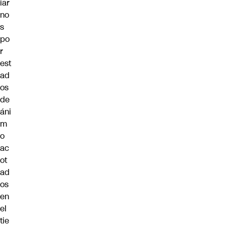
iar
no
s
po
r
est
ad
os
de
áni
m
o
ac
ot
ad
os
en
el
tie