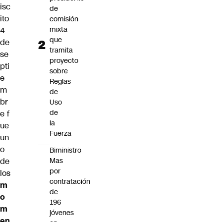
isc
de
ito
comisión
mixta
4
que
de
tramita
se
proyecto
pti
sobre
e
Reglas
m
de
br
Uso
de
e f
la
ue
Fuerza
un
o
Biministro
Mas
de
por
los
contratación
m
de
o
196
m
jóvenes
en