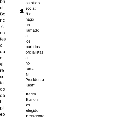
bri
estallido
el
social:
Bo
"Le
hago
ric
un
c
llamado
on
a
fes
los
ó
partidos
qu
oficialistas
e
a
no
el
torear
re
al
sul
Presidente
ta
Kast"
do
Karim
de
Bianchi
l
es
pl
elegido
eb
presidente