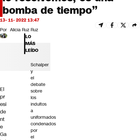
Futuro 360
bomba de tiempo”
Opinión
13- 11- 2022 13:47
Por
Alicia Ruz Ruz
LO
MÁS
LEÍDO
Schalper
y
el
debate
El
sobre
pr
los
esi
indultos
a
de
uniformados
nt
condenados
e
por
Ga
el