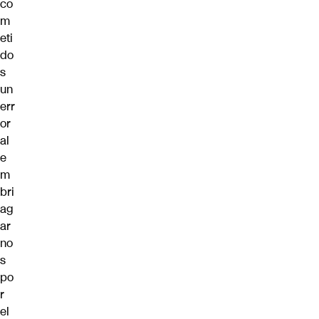
co
m
eti
do
s
un
err
or
al
e
m
bri
ag
ar
no
s
po
r
el