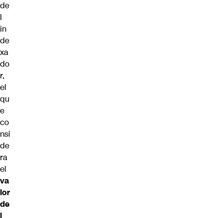
de
l
in
de
xa
do
r,
el
qu
e
co
nsi
de
ra
el
va
lor
de
l