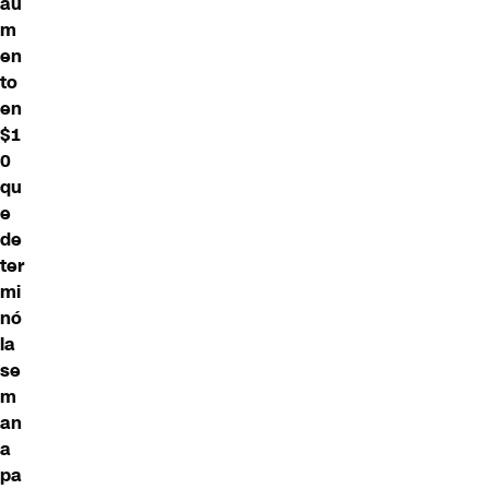
au
m
en
to
en
$1
0
qu
e
de
ter
mi
nó
la
se
m
an
a
pa