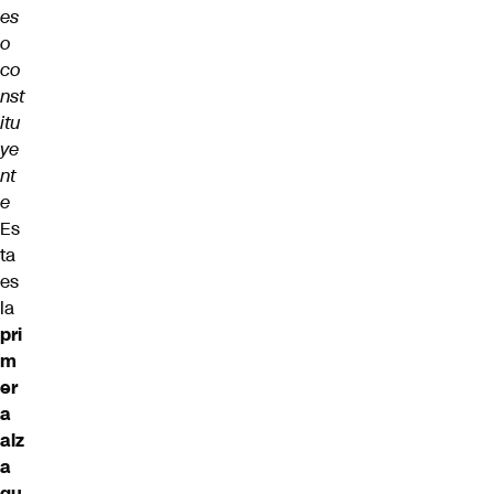
es
o
co
nst
itu
ye
nt
e
Es
ta
es
la
pri
m
er
a
alz
a
qu