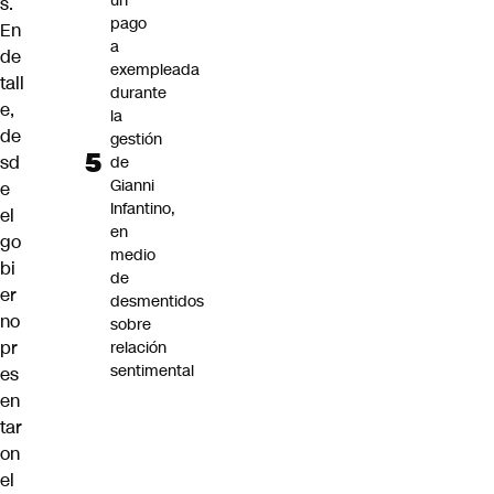
un
s.
pago
En
a
de
exempleada
tall
durante
e,
la
de
gestión
sd
de
Gianni
e
Infantino,
el
en
go
medio
bi
de
er
desmentidos
no
sobre
pr
relación
sentimental
es
en
tar
on
el