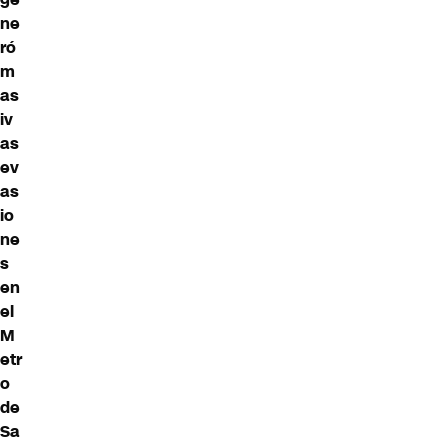
ne
ró
m
as
iv
as
ev
as
io
ne
s
en
el
M
etr
o
de
Sa