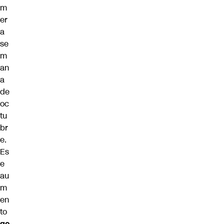
m
er
a
se
m
an
a
de
oc
tu
br
e.
Es
e
au
m
en
to
ge