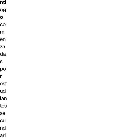
nti
ag
o
co
m
en
za
da
s
po
r
est
ud
ian
tes
se
cu
nd
ari