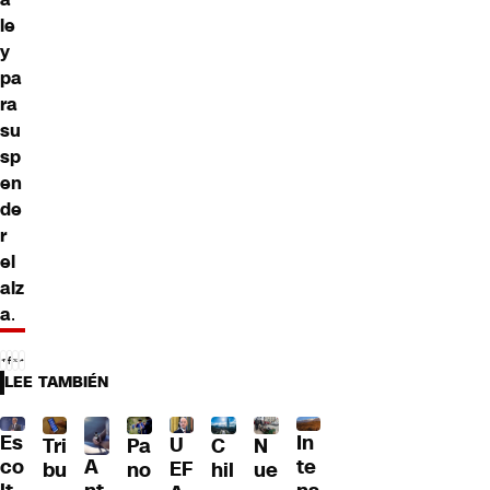
le
y
pa
ra
su
sp
en
de
r
el
alz
a
.
LEE TAMBIÉN
Es
In
U
Tri
Pa
C
N
A
co
te
EF
bu
no
hil
ue