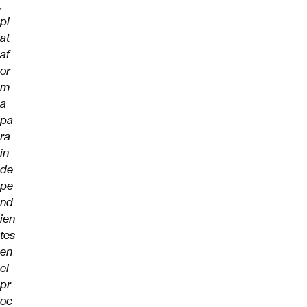
,
pl
at
af
or
m
a
pa
ra
in
de
pe
nd
ien
tes
en
el
pr
oc