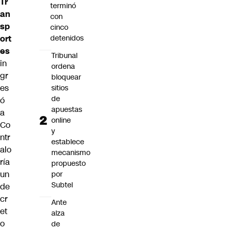
Tr
terminó
an
con
sp
cinco
ort
detenidos
es
Tribunal
in
ordena
gr
bloquear
es
sitios
de
ó
apuestas
a
online
Co
y
ntr
establece
alo
mecanismo
ría
propuesto
un
por
Subtel
de
cr
Ante
et
alza
o
de