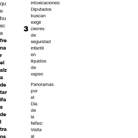
intoxicaciones:
qu
Diputados
e
buscan
bu
exigir
sc
cierres
a
de
fre
seguridad
na
infantil
en
r
líquidos
el
de
alz
vapeo
a
de
Panoramas
por
tar
el
ifa
Día
s
de
de
la
l
Niñez:
tra
Visita
ns
al