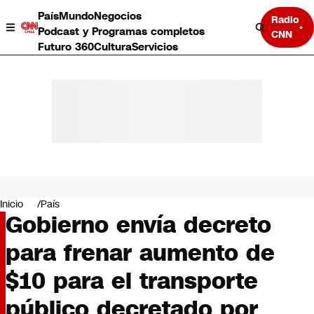
País
Mundo
Negocios
Radio
Podcast y Programas completos
CNN
Futuro 360
Cultura
Servicios
País
Mundo
Negocios
Inicio
País
Gobierno envía decreto
Deportes
Programas completos
para frenar aumento de
Cultura
Servicios
$10 para el transporte
Bits
CNN Data
público decretado por
CNN tiempo