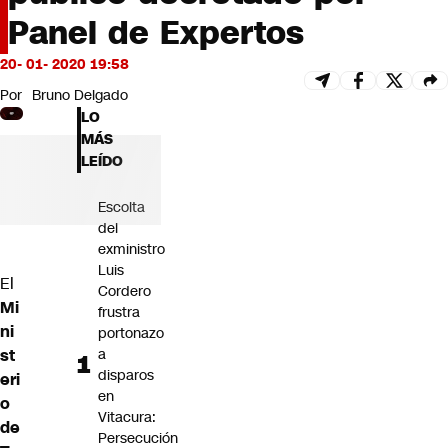
Futuro 360
Panel de Expertos
Opinión
20- 01- 2020 19:58
Por
Bruno Delgado
LO
MÁS
LEÍDO
Escolta
del
exministro
Luis
El
Cordero
Mi
frustra
ni
portonazo
st
a
disparos
eri
en
o
Vitacura:
de
Persecución