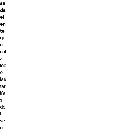
sa
da
el
en
te
qu
e
est
ab
lec
e
las
tar
ifa
s
de
l
se
ct