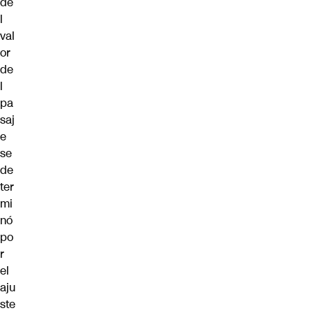
de
l
val
or
de
l
pa
saj
e
se
de
ter
mi
nó
po
r
el
aju
ste