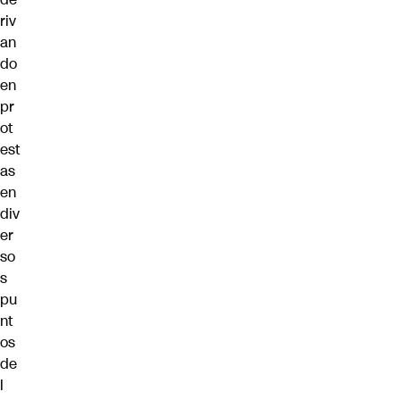
riv
an
do
en
pr
ot
est
as
en
div
er
so
s
pu
nt
os
de
l