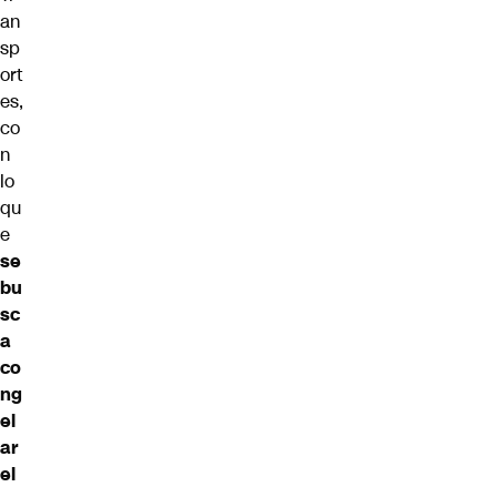
an
sp
ort
es,
co
n
lo
qu
e
se
bu
sc
a
co
ng
el
ar
el