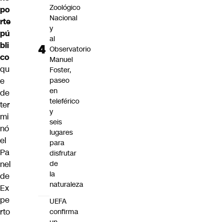
Zoológico
po
Nacional
rte
y
pú
al
bli
Observatorio
co
Manuel
qu
Foster,
e
paseo
en
de
teleférico
ter
y
mi
seis
nó
lugares
el
para
Pa
disfrutar
nel
de
la
de
naturaleza
Ex
pe
UEFA
rto
confirma