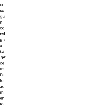
or,
se
gú
n
co
nsi
gn
a
La
Ter
ce
ra
.
Es
te
au
m
en
to