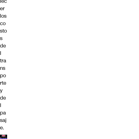
lec
er
los
co
sto
s
de
l
tra
ns
po
rte
y
de
l
pa
saj
e.