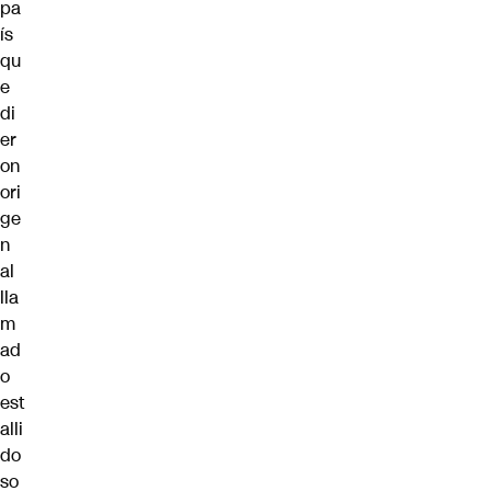
pa
ís
qu
e
di
er
on
ori
ge
n
al
lla
m
ad
o
est
alli
do
so