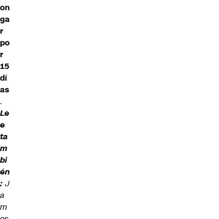
on
ga
r
po
r
15
dí
as
.
Le
e
ta
m
bi
én
:
J
a
m
es