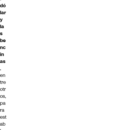
dó
lar
y
la
s
be
nc
in
as
,
en
tre
otr
os,
pa
ra
est
ab