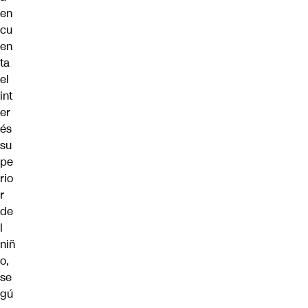
en
cu
en
ta
el
int
er
és
su
pe
rio
r
de
l
niñ
o,
se
gú