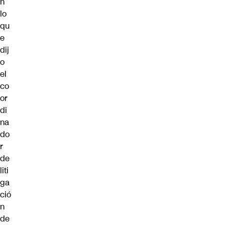
n
lo
qu
e
dij
o
el
co
or
di
na
do
r
de
liti
ga
ció
n
de