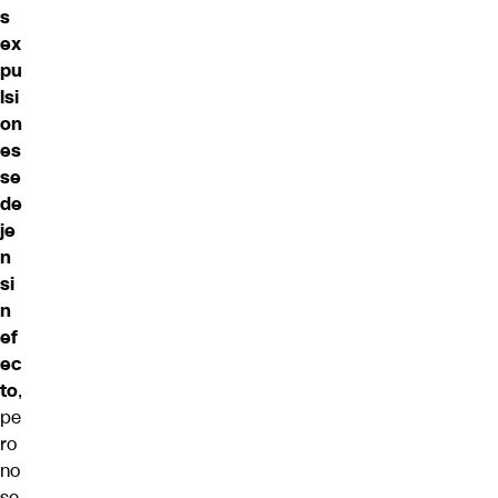
s
ex
pu
lsi
on
es
se
de
je
n
si
n
ef
ec
to
,
pe
ro
no
se