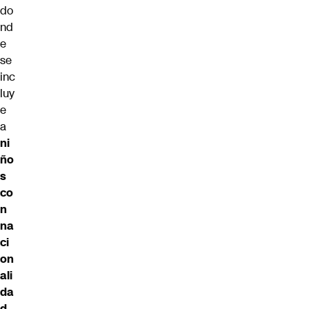
do
nd
e
se
inc
luy
e
a
ni
ño
s
co
n
na
ci
on
ali
da
d