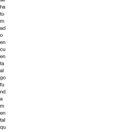
ha
to
m
ad
o
en
cu
en
ta
al
go
fu
nd
a
m
en
tal
qu