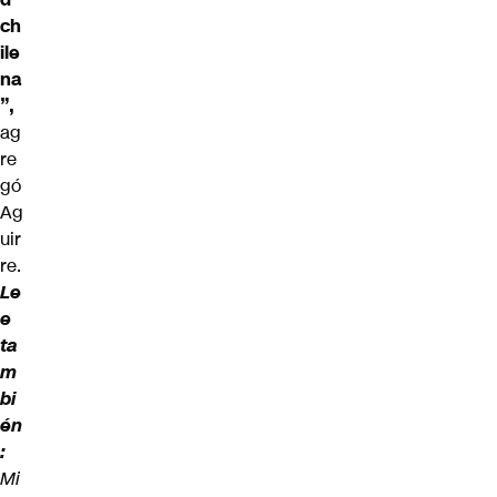
ch
ile
na
”,
ag
re
gó
Ag
uir
re.
Le
e
ta
m
bi
én
:
Mi