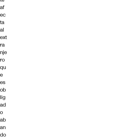
af
ec
ta
al
ext
ra
nje
ro
qu
e
es
ob
lig
ad
o
ab
an
do