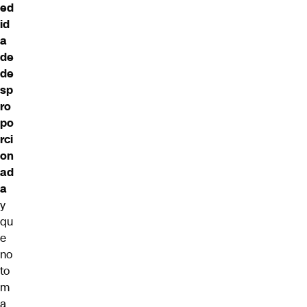
ed
id
a
de
de
sp
ro
po
rci
on
ad
a
y
qu
e
no
to
m
a