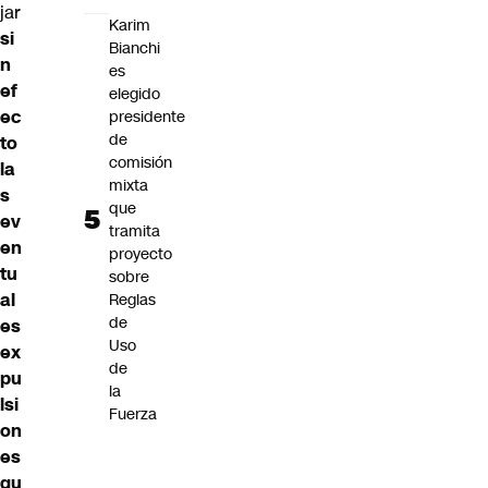
jar
Karim
si
Bianchi
n
es
ef
elegido
ec
presidente
de
to
comisión
la
mixta
s
que
ev
tramita
en
proyecto
tu
sobre
al
Reglas
de
es
Uso
ex
de
pu
la
lsi
Fuerza
on
es
qu