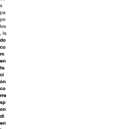
s
pa
pe
les
, la
do
cu
m
en
ta
ci
ón
co
rre
sp
on
di
en