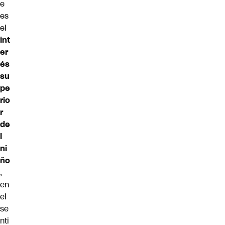
e
es
el
int
er
és
su
pe
rio
r
de
l
ni
ño
,
en
el
se
nti