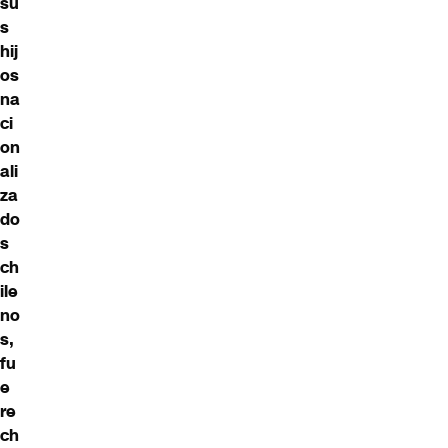
su
s
hij
os
na
ci
on
ali
za
do
s
ch
ile
no
s,
fu
e
re
ch