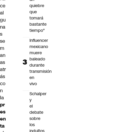
ce
quiebre
que
al
tomará
gu
bastante
na
tiempo"
s
Influencer
se
mexicano
m
muere
an
baleado
as
durante
atr
transmisión
ás
en
co
vivo
n
Schalper
la
y
pr
el
es
debate
en
sobre
los
ta
indultos