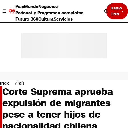
País
Mundo
Negocios
Radio
Podcast y Programas completos
CNN
Futuro 360
Cultura
Servicios
País
Mundo
Negocios
Inicio
País
Corte Suprema aprueba
Deportes
Programas completos
expulsión de migrantes
Cultura
Servicios
pese a tener hijos de
Bits
CNN Data
nacionalidad chilena
CNN tiempo