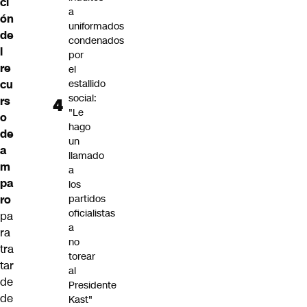
ci
a
ón
uniformados
de
condenados
l
por
re
el
cu
estallido
social:
rs
"Le
o
hago
de
un
a
llamado
m
a
pa
los
ro
partidos
oficialistas
pa
a
ra
no
tra
torear
tar
al
de
Presidente
de
Kast"