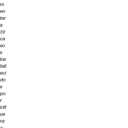
m
en
tar
a
19
ca
so
s
los
fall
eci
do
s
po
r
infl
ue
nz
a