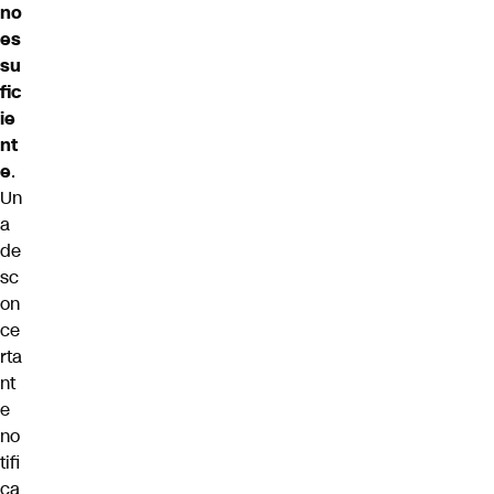
no
es
su
fic
ie
nt
e
.
Un
a
de
sc
on
ce
rta
nt
e
no
tifi
ca