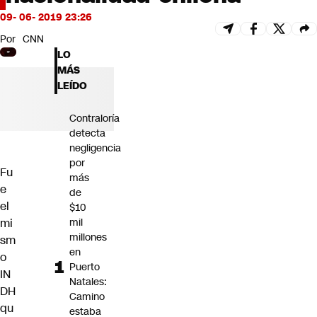
Futuro 360
09- 06- 2019 23:26
Opinión
Por
CNN
LO
MÁS
LEÍDO
Contraloría
detecta
negligencia
por
Fu
más
e
de
el
$10
mi
mil
millones
sm
en
o
Puerto
IN
Natales:
DH
Camino
qu
estaba