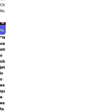
Ch
ile.
“N
ue
str
o
ob
jet
iv
o
es
qu
e
es
ta