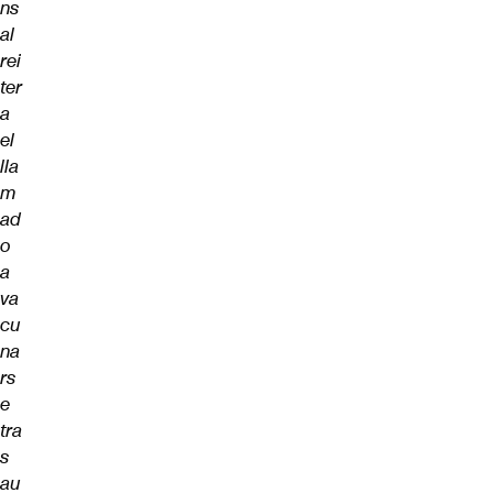
ns
al
rei
ter
a
el
lla
m
ad
o
a
va
cu
na
rs
e
tra
s
au