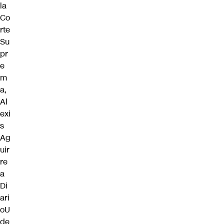
la
Co
rte
Su
pr
e
m
a,
Al
exi
s
Ag
uir
re
a
Di
ari
oU
de