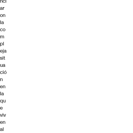
nci
ar
on
la
co
m
pl
eja
sit
ua
ció
n
en
la
qu
e
viv
en
al