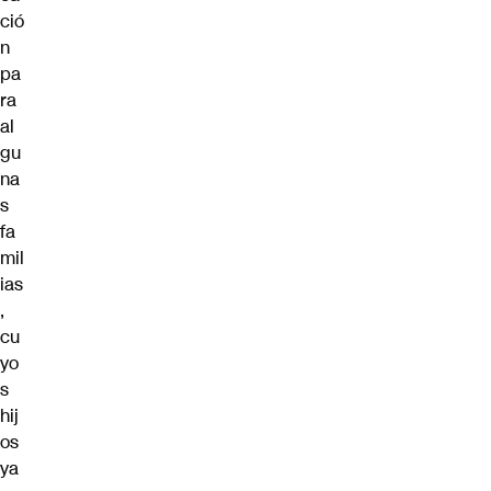
ció
n
pa
ra
al
gu
na
s
fa
mil
ias
,
cu
yo
s
hij
os
ya