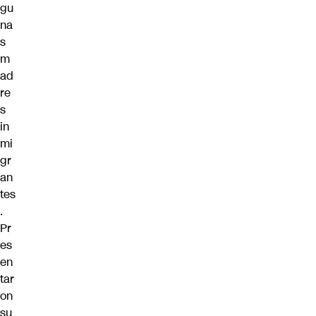
gu
na
s
m
ad
re
s
in
mi
gr
an
tes
.
Pr
es
en
tar
on
su