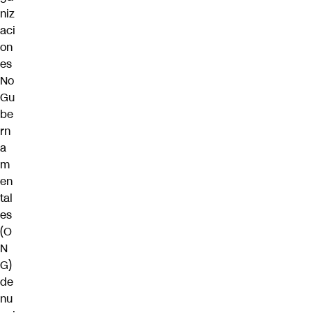
niz
aci
on
es
No
Gu
be
rn
a
m
en
tal
es
(O
N
G)
de
nu