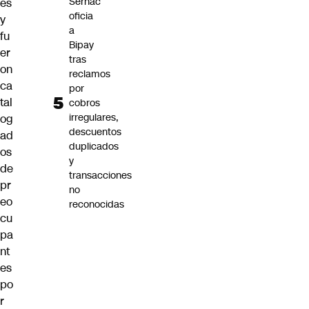
Sernac
es
oficia
y
a
fu
Bipay
er
tras
on
reclamos
ca
por
tal
cobros
irregulares,
og
descuentos
ad
duplicados
os
y
de
transacciones
pr
no
eo
reconocidas
cu
pa
nt
es
po
r