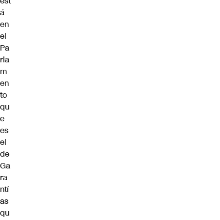
est
á
en
el
Pa
rla
m
en
to
qu
e
es
el
de
Ga
ra
ntí
as
qu