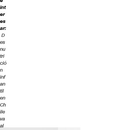
e
int
er
es
ar:
D
es
nu
tri
ció
n
inf
an
til
en
Ch
ile
va
al