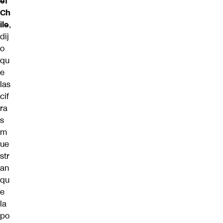
ef
Ch
ile
,
dij
o
qu
e
las
cif
ra
s
m
ue
str
an
qu
e
la
po