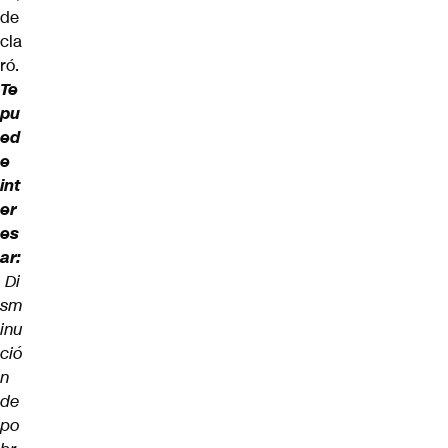
de
cla
ró.
Te
pu
ed
e
int
er
es
ar:
Di
sm
inu
ció
n
de
po