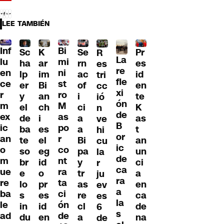
LEE TAMBIÉN
Inf
Bi
Sc
K
Se
Pr
R
La
lu
mi
ha
ar
rn
es
es
re
en
ni
lp
im
ac
id
tri
fle
ce
st
er
Bi
of
en
cc
xi
r
ro
y
an
i
te
ió
ón
m
M
el
ch
ci
K
n
de
ex
as
de
i
a
as
ve
B
ic
po
ba
es
a
t
hi
or
an
r
te
el
Bi
an
cu
ic
o
co
so
eg
pa
un
la
de
m
nt
br
id
y
ci
r
ca
ue
ra
e
o
tr
a
ju
ra
re
ta
lo
pr
as
en
ev
a
ba
ci
s
es
re
ca
es
la
le
ón
in
id
cl
de
6
s
ad
de
du
en
a
na
de