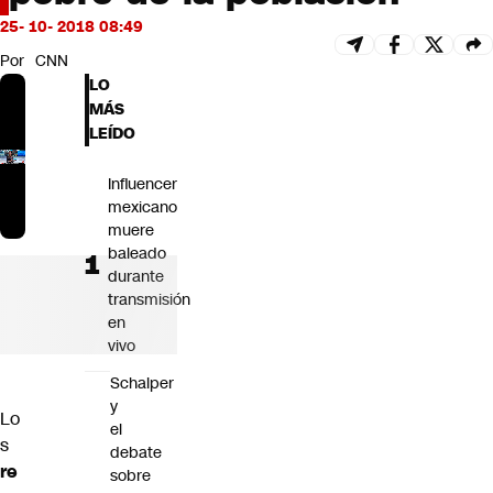
Futuro 360
25- 10- 2018 08:49
Opinión
Por
CNN
LO
MÁS
LEÍDO
Influencer
mexicano
muere
baleado
durante
transmisión
en
vivo
Schalper
y
Lo
el
s
debate
re
sobre