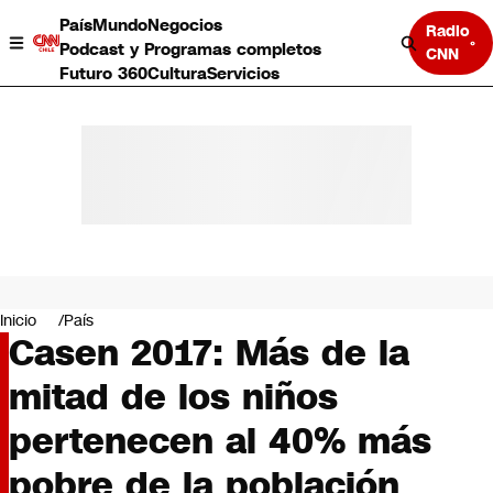
País
Mundo
Negocios
Radio
Podcast y Programas completos
CNN
Futuro 360
Cultura
Servicios
País
Mundo
Negocios
Inicio
País
Casen 2017: Más de la
Deportes
Programas completos
mitad de los niños
Cultura
Servicios
pertenecen al 40% más
Bits
CNN Data
pobre de la población
CNN tiempo