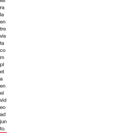
Mi
ra
la
en
tre
vis
ta
co
m
pl
et
a
en
el
vid
eo
ad
jun
to.