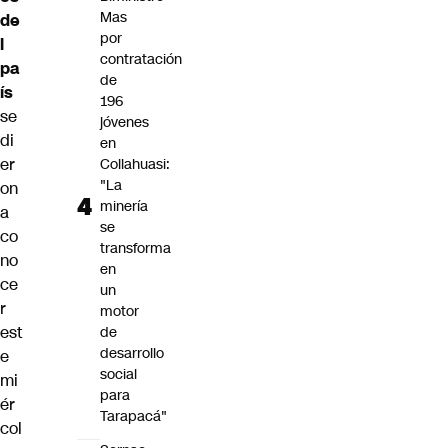
Mas
de
por
l
contratación
pa
de
ís
196
se
jóvenes
di
en
er
Collahuasi:
"La
on
minería
a
se
co
transforma
no
en
ce
un
r
motor
est
de
desarrollo
e
social
mi
para
ér
Tarapacá"
col