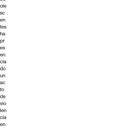
ole
sc
en
tes
ha
pr
es
en
cia
do
un
ac
to
de
vio
len
cia
en