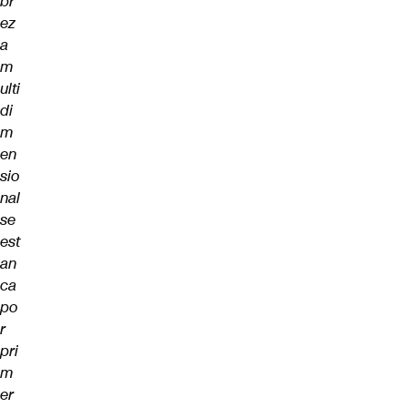
br
ez
a
m
ulti
di
m
en
sio
nal
se
est
an
ca
po
r
pri
m
er