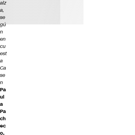
alz
a,
se
gú
n
en
cu
est
a
Ca
se
n
Pa
ul
a
Pa
ch
ec
o,