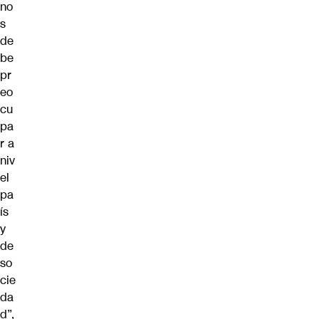
no
s
de
be
pr
eo
cu
pa
r a
niv
el
pa
ís
y
de
so
cie
da
d”,