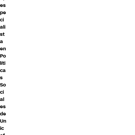
es
pe
ci
ali
st
a
en
Po
líti
ca
s
So
ci
al
es
de
Un
ic