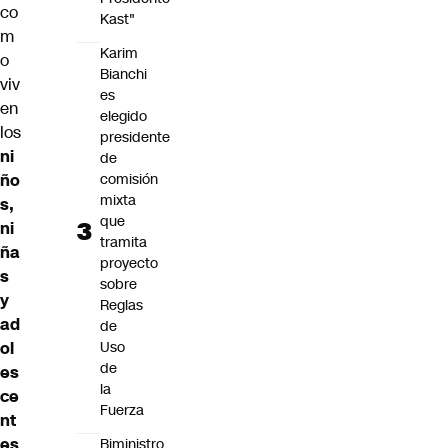
co
Kast"
m
Karim
o
Bianchi
viv
es
en
elegido
los
presidente
ni
de
ño
comisión
mixta
s,
que
ni
tramita
ña
proyecto
s
sobre
y
Reglas
ad
de
ol
Uso
de
es
la
ce
Fuerza
nt
es
Biministro