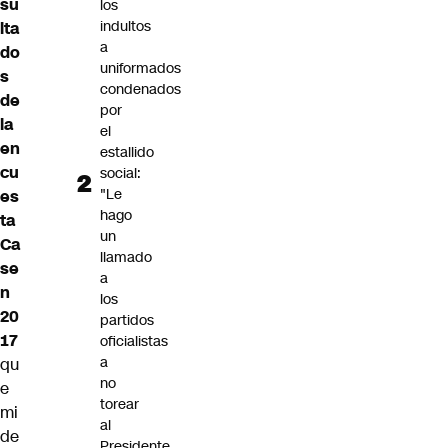
su
los
indultos
lta
a
do
uniformados
s
condenados
de
por
la
el
en
estallido
cu
social:
"Le
es
hago
ta
un
Ca
llamado
se
a
n
los
20
partidos
17
oficialistas
a
qu
no
e
torear
mi
al
de
Presidente