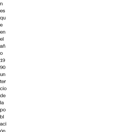
n
es
qu
e
en
el
añ
o
19
90
un
ter
cio
de
la
po
bl
aci
ón