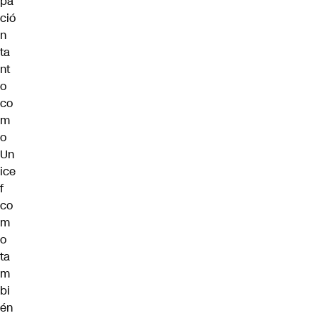
pa
ció
n
ta
nt
o
co
m
o
Un
ice
f
co
m
o
ta
m
bi
én