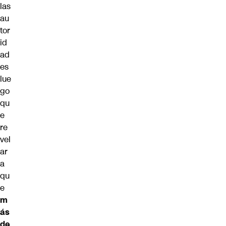
las
au
tor
id
ad
es
lue
go
qu
e
re
vel
ar
a
qu
e
m
ás
de