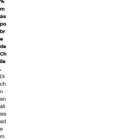
%
m
ás
po
br
e
de
Ch
ile
.
Di
ch
o
an
áli
sis
ad
e
m