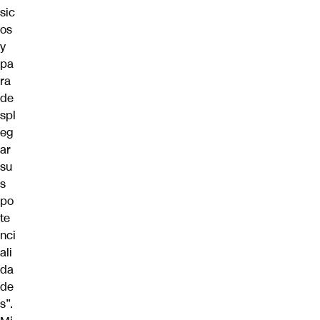
sic
os
y
pa
ra
de
spl
eg
ar
su
s
po
te
nci
ali
da
de
s”.