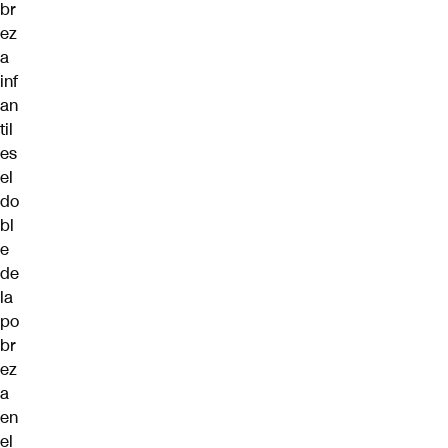
br
ez
a
inf
an
til
es
el
do
bl
e
de
la
po
br
ez
a
en
el