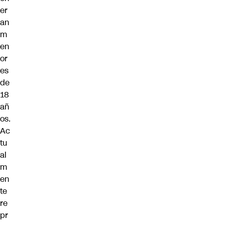
er
an
m
en
or
es
de
18
añ
os.
Ac
tu
al
m
en
te
re
pr