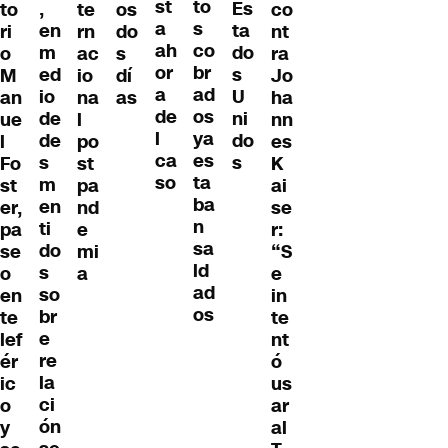
to
st
,
Es
to
te
os
co
s
a
en
ta
ri
rn
do
nt
co
ah
m
do
o
ac
s
ra
br
or
ed
s
M
io
dí
Jo
ad
a
io
U
an
na
as
ha
os
de
de
ni
ue
l
nn
ya
l
de
do
l
po
es
es
ca
s
s
Fo
st
K
ta
so
m
st
pa
ai
ba
en
er,
nd
se
n
ti
pa
e
r:
sa
do
se
mi
“S
ld
s
o
a
e
ad
so
en
in
os
br
te
te
e
lef
nt
re
ér
ó
la
ic
us
ci
o
ar
ón
y
al