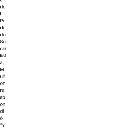
de
l
Pa
rti
do
So
cia
list
a,
M
uñ
oz
re
sp
on
di
ó
“Y