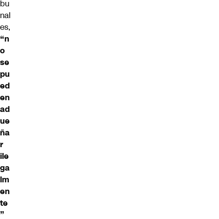
bu
nal
es,
“n
o
se
pu
ed
en
ad
ue
ña
r
ile
ga
lm
en
te
”