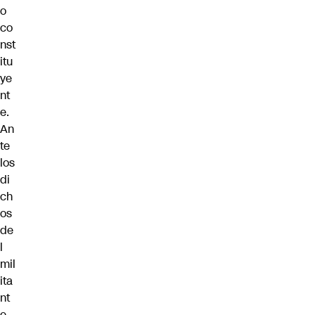
o
co
nst
itu
ye
nt
e.
An
te
los
di
ch
os
de
l
mil
ita
nt
e