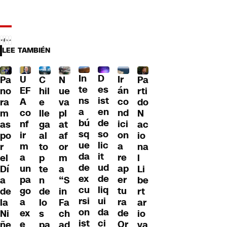
LEE TAMBIÉN
D
In
U
Ir
Pa
C
N
Pa
es
te
EF
án
no
hil
ue
rti
ist
ns
A
co
ra
e
va
do
en
a
co
nd
m
lle
pl
N
de
bú
nf
ici
as
ga
at
ac
so
sq
ir
on
po
al
af
io
lic
ue
m
a
r
to
or
na
it
da
a
re
el
p
m
l
ud
de
un
ap
Dí
te
a
Li
de
ex
pa
er
a
n
“S
be
liq
cu
go
tu
de
de
in
rt
ui
rsi
a
ra
la
lo
Fa
ar
da
on
ex
de
Ni
s
ch
io
ci
ist
e
Or
ñe
pa
ad
va