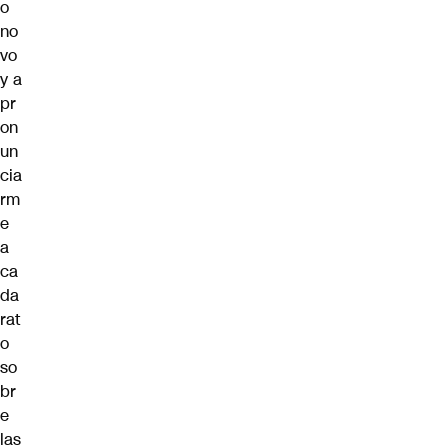
o
no
vo
y a
pr
on
un
cia
rm
e
a
ca
da
rat
o
so
br
e
las