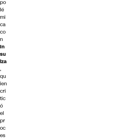
po
lé
mi
ca
co
n
In
su
lza
,
qu
ien
cri
tic
ó
el
pr
oc
es