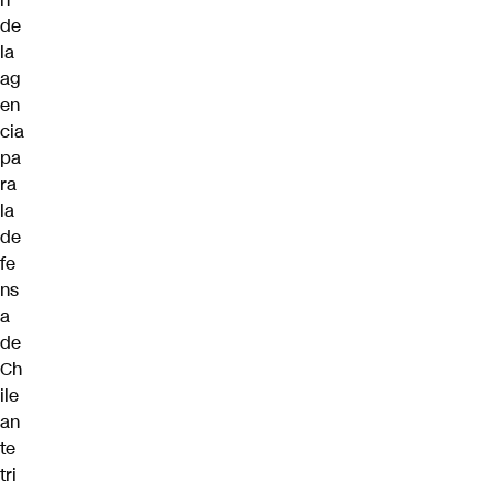
de
la
ag
en
cia
pa
ra
la
de
fe
ns
a
de
Ch
ile
an
te
tri