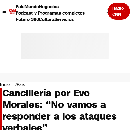
País
Mundo
Negocios
Radio
Podcast y Programas completos
CNN
Futuro 360
Cultura
Servicios
País
Mundo
Negocios
Inicio
País
Cancillería por Evo
Deportes
Programas completos
Morales: “No vamos a
Cultura
Servicios
responder a los ataques
Bits
CNN Data
verbales”
CNN tiempo