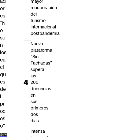
ad
mayor
recuperación
or
del
es:
turismo
“N
internacional
o
postpandemia
so
Nueva
n
plataforma
los
“Sin
ca
Fachadas”
ci
supera
qu
las
es
200
de
denuncias
en
l
sus
pr
primeros
oc
dos
es
días
o”
Intensa