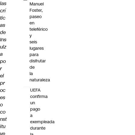
las
Manuel
crí
Foster,
paseo
tic
en
as
teleférico
de
y
Ins
seis
ulz
lugares
a
para
po
disfrutar
de
r
la
el
naturaleza
pr
oc
UEFA
confirma
es
un
o
pago
co
a
nst
exempleada
itu
durante
ye
la