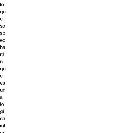
lo
qu
e
so
sp
ec
ha
rá
n
qu
e
es
un
a
ló
gi
ca
int
er