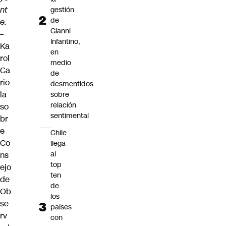
nt
gestión
de
e.
Gianni
–
Infantino,
Ka
en
rol
medio
Ca
de
rio
desmentidos
la
sobre
relación
so
sentimental
br
e
Chile
Co
llega
al
ns
top
ejo
ten
de
de
Ob
los
se
países
rv
con