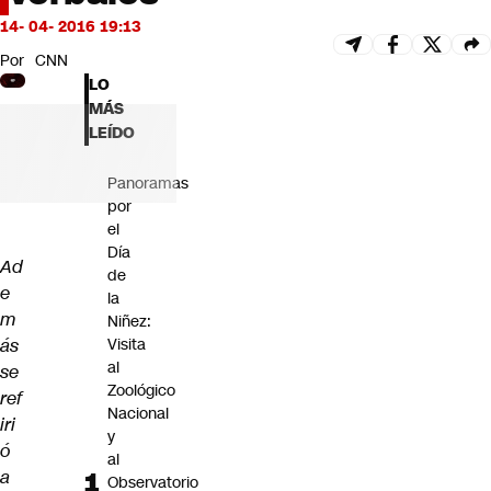
Futuro 360
14- 04- 2016 19:13
Opinión
Por
CNN
LO
MÁS
LEÍDO
Panoramas
por
el
Día
Ad
de
e
la
m
Niñez:
ás
Visita
al
se
Zoológico
ref
Nacional
iri
y
ó
al
a
Observatorio