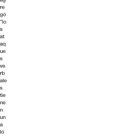
re
gó
”
lo
s
at
aq
ue
s
ve
rb
ale
s
tie
ne
n
un
a
ló