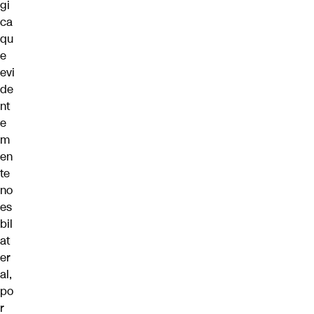
gi
ca
qu
e
evi
de
nt
e
m
en
te
no
es
bil
at
er
al,
po
r