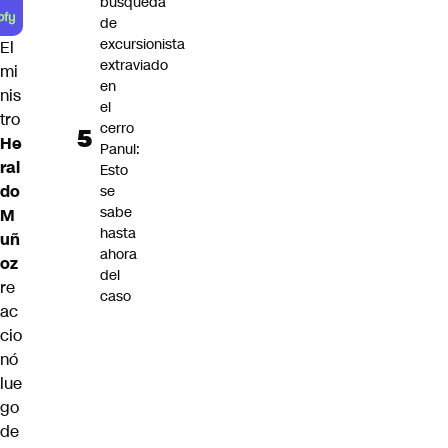
búsqueda
de
excursionista
El
extraviado
mi
en
nis
el
tro
cerro
He
Panul:
ral
Esto
do
se
sabe
M
hasta
uñ
ahora
oz
del
re
caso
ac
cio
nó
lue
go
de