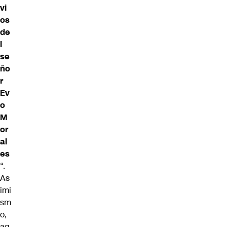
vi
os
de
l
se
ño
r
Ev
o
M
or
al
es
“.
As
imi
sm
o,
ag