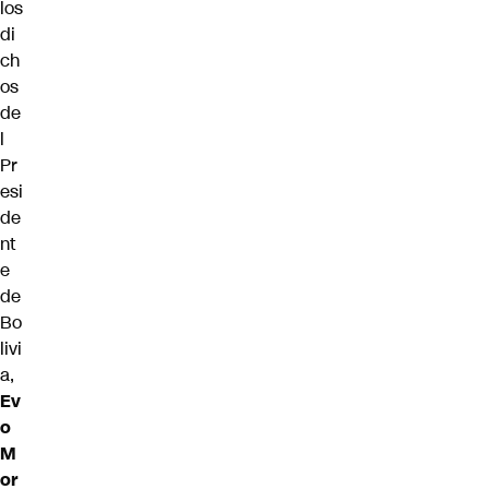
los
di
ch
os
de
l
Pr
esi
de
nt
e
de
Bo
livi
a,
Ev
o
M
or