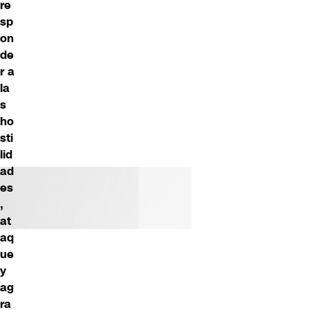
re
sp
on
de
r a
la
s
ho
sti
lid
ad
es
,
at
aq
ue
y
ag
ra