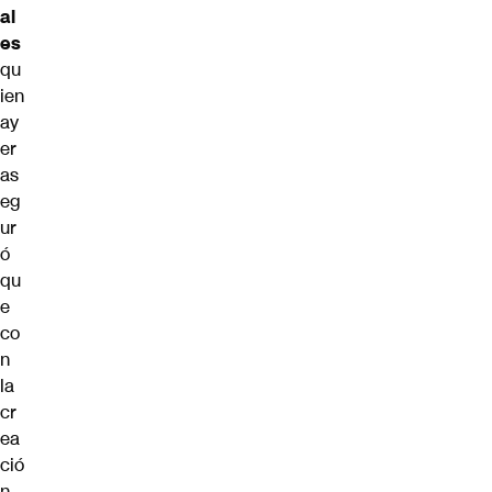
al
es
qu
ien
ay
er
as
eg
ur
ó
qu
e
co
n
la
cr
ea
ció
n