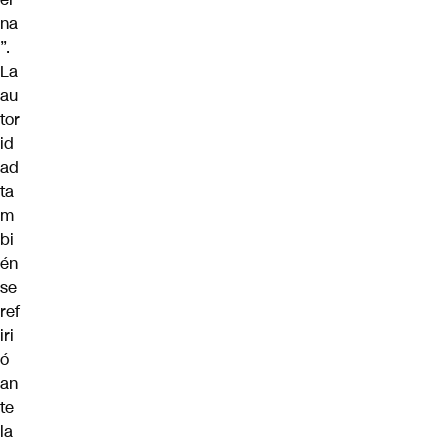
na
”.
La
au
tor
id
ad
ta
m
bi
én
se
ref
iri
ó
an
te
la