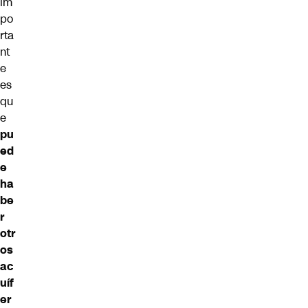
im
po
rta
nt
e
es
qu
e
pu
ed
e
ha
be
r
otr
os
ac
uíf
er