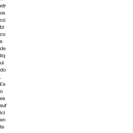
etr
os
cú
bi
co
s
de
líq
ui
do
.
Es
o
es
suf
ici
en
te