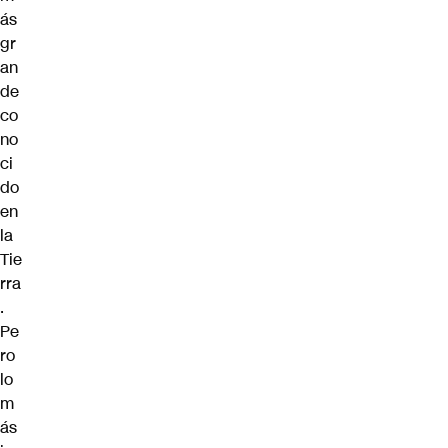
ás
gr
an
de
co
no
ci
do
en
la
Tie
rra
.
Pe
ro
lo
m
ás