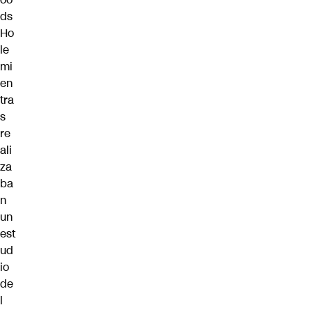
ds
Ho
le
mi
en
tra
s
re
ali
za
ba
n
un
est
ud
io
de
l