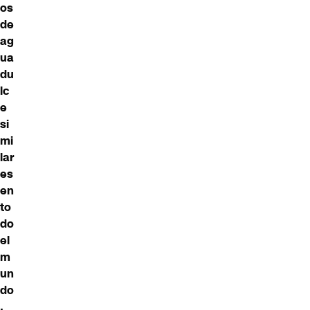
os
de
ag
ua
du
lc
e
si
mi
lar
es
en
to
do
el
m
un
do
,