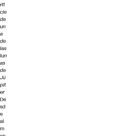
rfi
cie
de
un
a
de
las
lun
as
de
Jú
pit
er
De
sd
e
al
m
en