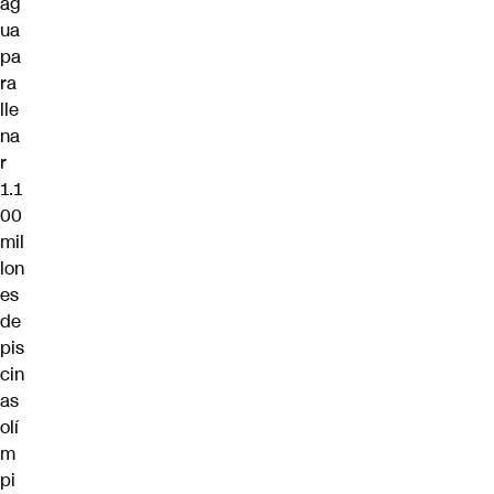
ag
ua
pa
ra
lle
na
r
1.1
00
mil
lon
es
de
pis
cin
as
olí
m
pi