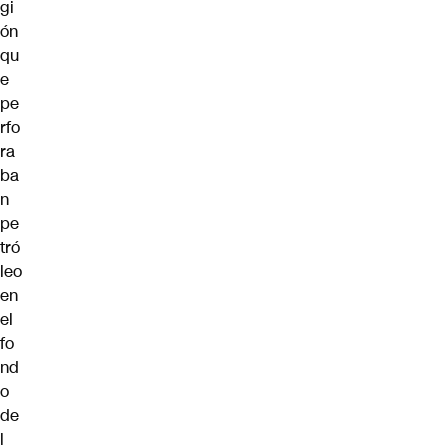
gi
ón
qu
e
pe
rfo
ra
ba
n
pe
tró
leo
en
el
fo
nd
o
de
l