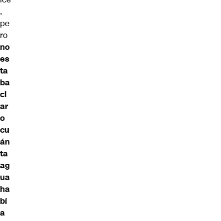
,
pe
ro
no
es
ta
ba
cl
ar
o
cu
án
ta
ag
ua
ha
bí
a