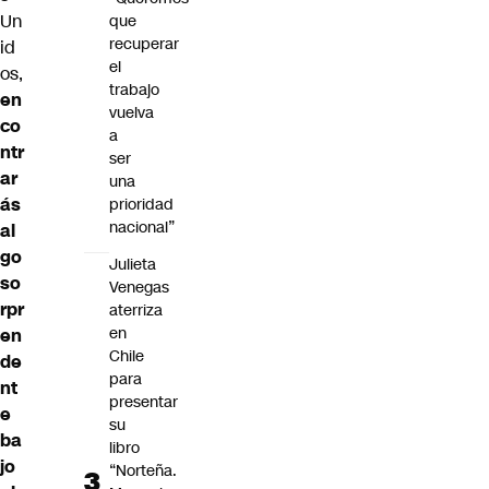
Un
que
recuperar
id
el
os,
trabajo
en
vuelva
co
a
ntr
ser
ar
una
ás
prioridad
nacional”
al
go
Julieta
so
Venegas
rpr
aterriza
en
en
Chile
de
para
nt
presentar
e
su
ba
libro
jo
“Norteña.