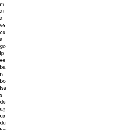
m
ar
a
ve
ce
s
go
lp
ea
ba
n
bo
lsa
s
de
ag
ua
du
lce