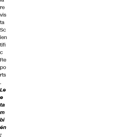
re
vis
ta
Sc
ien
tifi
c
Re
po
rts
.
Le
e
ta
m
bi
én
: