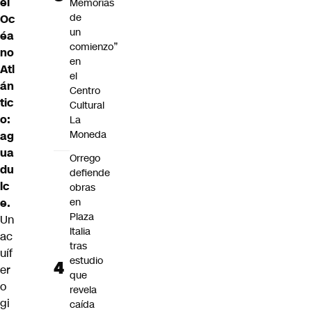
el
Memorias
de
Oc
un
éa
comienzo”
no
en
Atl
el
án
Centro
tic
Cultural
o:
La
Moneda
ag
ua
Orrego
du
defiende
lc
obras
e.
en
Plaza
Un
Italia
ac
tras
uíf
estudio
er
que
o
revela
gi
caída