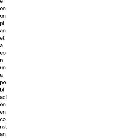
e
en
un
pl
an
et
a
co
n
un
a
po
bl
aci
ón
en
co
nst
an