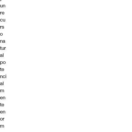
un
re
cu
rs
o
na
tur
al
po
te
nci
al
m
en
te
en
or
m