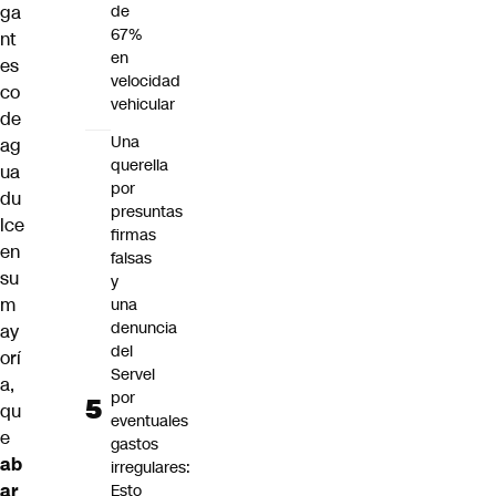
ga
de
67%
nt
en
es
velocidad
co
vehicular
de
Una
ag
querella
ua
por
du
presuntas
lce
firmas
en
falsas
su
y
m
una
denuncia
ay
del
orí
Servel
a,
por
qu
eventuales
e
gastos
ab
irregulares:
ar
Esto