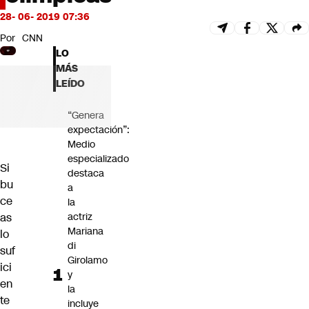
Futuro 360
28- 06- 2019 07:36
Opinión
Por
CNN
LO
MÁS
LEÍDO
“Genera
expectación”:
Medio
especializado
Si
destaca
bu
a
ce
la
as
actriz
Mariana
lo
di
suf
Girolamo
ici
y
en
la
te
incluye