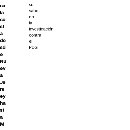
se
ca
sabe
la
de
co
la
st
investigación
a
contra
de
el
sd
PDG
e
Nu
ev
a
Je
rs
ey
ha
st
a
M