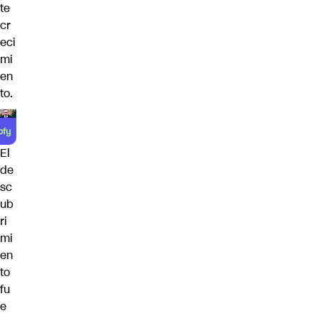
te
cr
eci
mi
en
to.
El
de
sc
ub
ri
mi
en
to
fu
e