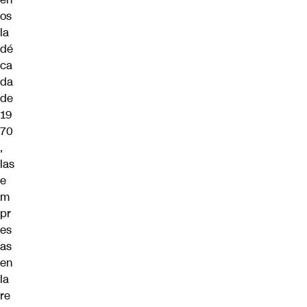
os
la
dé
ca
da
de
19
70
,
las
e
m
pr
es
as
en
la
re