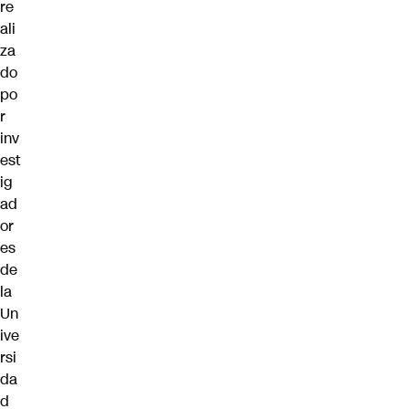
re
ali
za
do
po
r
inv
est
ig
ad
or
es
de
la
Un
ive
rsi
da
d