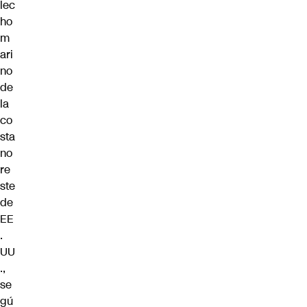
lec
ho
m
ari
no
de
la
co
sta
no
re
ste
de
EE
.
UU
.,
se
gú