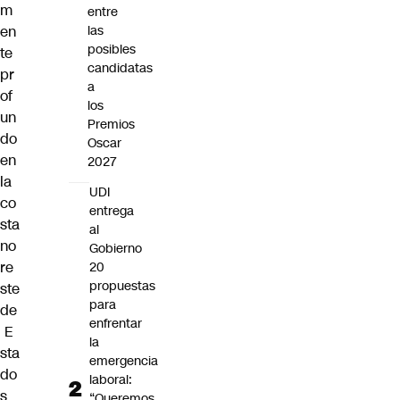
m
entre
en
las
posibles
te
candidatas
pr
a
of
los
un
Premios
do
Oscar
en
2027
la
UDI
co
entrega
sta
al
no
Gobierno
re
20
propuestas
ste
para
de
enfrentar
E
la
sta
emergencia
do
laboral:
s
“Queremos