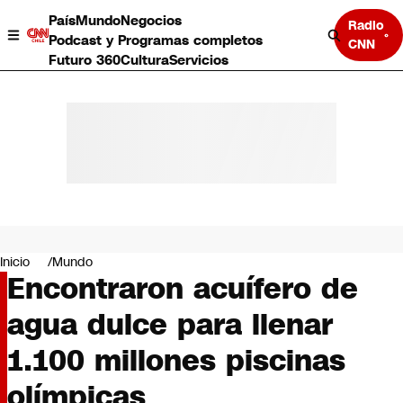
País
Mundo
Negocios
Radio
Podcast y Programas completos
CNN
Futuro 360
Cultura
Servicios
País
Mundo
Negocios
Inicio
Mundo
Encontraron acuífero de
Deportes
Programas completos
agua dulce para llenar
Cultura
Servicios
1.100 millones piscinas
Bits
CNN Data
olímpicas
CNN tiempo