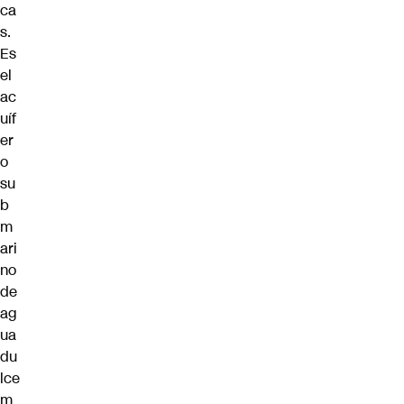
ca
s.
Es
el
ac
uíf
er
o
su
b
m
ari
no
de
ag
ua
du
lce
m