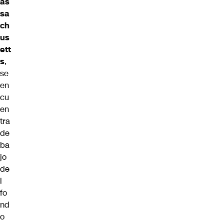
as
sa
ch
us
ett
s
,
se
en
cu
en
tra
de
ba
jo
de
l
fo
nd
o