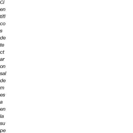
Ci
en
tífi
co
s
de
te
ct
ar
on
sal
de
m
es
a
en
la
su
pe