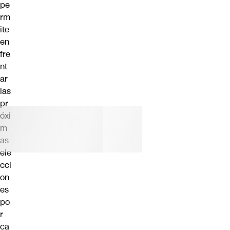
pe
rm
ite
en
fre
nt
ar
las
pr
óxi
m
as
ele
cci
on
es
po
r
ca