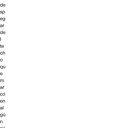
de
sp
eg
ar
de
l
te
ch
o
qu
e
m
ar
có
en
al
gú
n