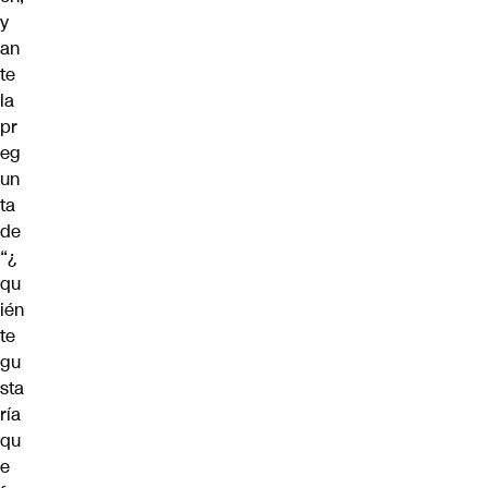
y
an
te
la
pr
eg
un
ta
de
“¿
qu
ién
te
gu
sta
ría
qu
e