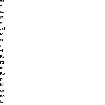
es
e
se
nti
do
, el
te
ne
r
el
Pa
rti
do
Re
pu
bli
ca
no
le