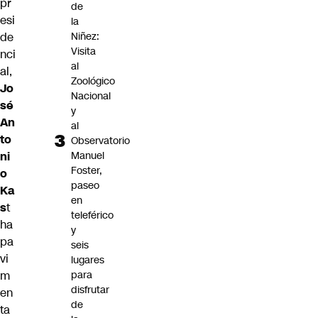
pr
de
esi
la
de
Niñez:
Visita
nci
al
al
,
Zoológico
Jo
Nacional
sé
y
An
al
to
Observatorio
ni
Manuel
Foster,
o
paseo
Ka
en
s
t
teleférico
ha
y
pa
seis
vi
lugares
m
para
disfrutar
en
de
ta