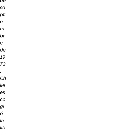
de
se
pti
e
m
br
e
de
19
73
,
Ch
ile
es
co
gi
ó
la
lib