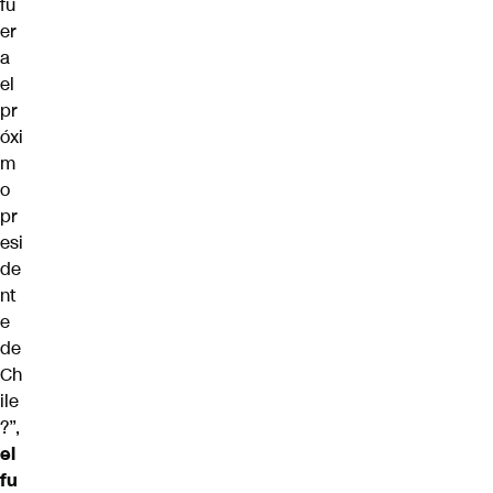
fu
er
a
el
pr
óxi
m
o
pr
esi
de
nt
e
de
Ch
ile
?”,
el
fu