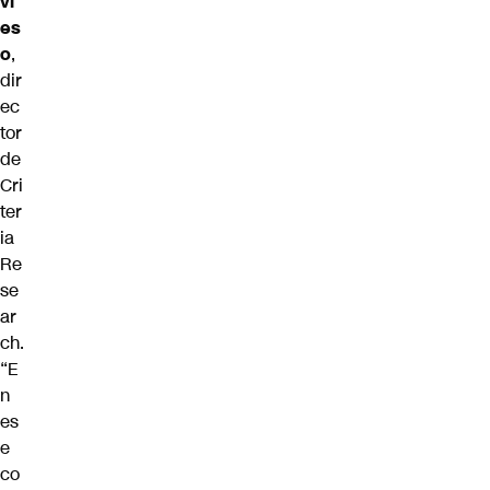
vi
es
o
,
dir
ec
tor
de
Cri
ter
ia
Re
se
ar
ch.
“E
n
es
e
co