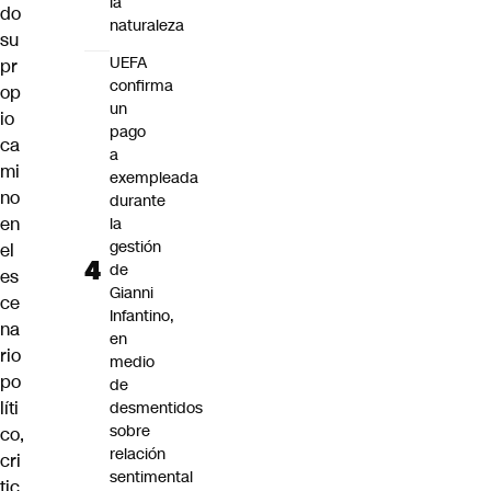
la
do
naturaleza
su
UEFA
pr
confirma
op
un
io
pago
ca
a
mi
exempleada
no
durante
en
la
gestión
el
de
es
Gianni
ce
Infantino,
na
en
rio
medio
po
de
líti
desmentidos
sobre
co,
relación
cri
sentimental
tic