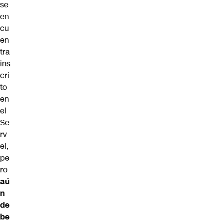
se
en
cu
en
tra
ins
cri
to
en
el
Se
rv
el,
pe
ro
aú
n
de
be