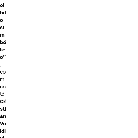
el
hit
o
si
m
bó
lic
o”
,
co
m
en
tó
Cri
sti
án
Va
ldi