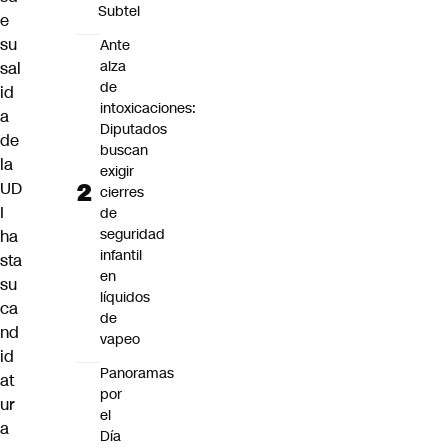
Subtel
e
su
Ante
alza
sal
de
id
intoxicaciones:
a
Diputados
de
buscan
la
exigir
UD
cierres
I
de
seguridad
ha
infantil
sta
en
su
líquidos
ca
de
nd
vapeo
id
Panoramas
at
por
ur
el
a
Día