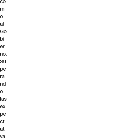
co
m
o
al
Go
bi
er
no.
Su
pe
ra
nd
o
las
ex
pe
ct
ati
va