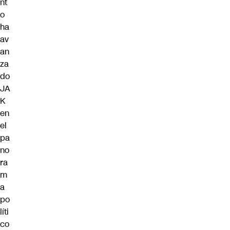
nt
o
ha
av
an
za
do
JA
K
en
el
pa
no
ra
m
a
po
líti
co