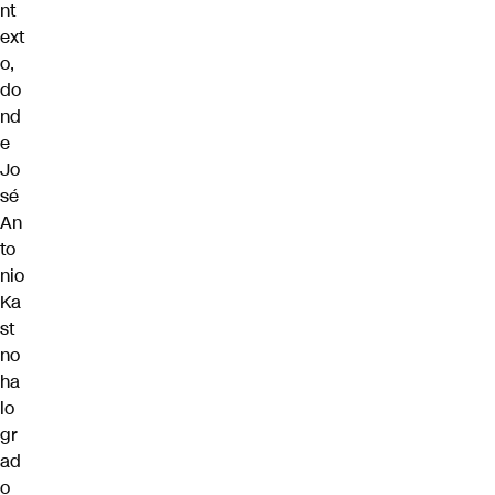
nt
ext
o,
do
nd
e
Jo
sé
An
to
nio
Ka
st
no
ha
lo
gr
ad
o