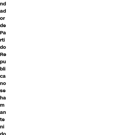
nd
ad
or
de
Pa
rti
do
Re
pu
bli
ca
no
se
ha
m
an
te
ni
do