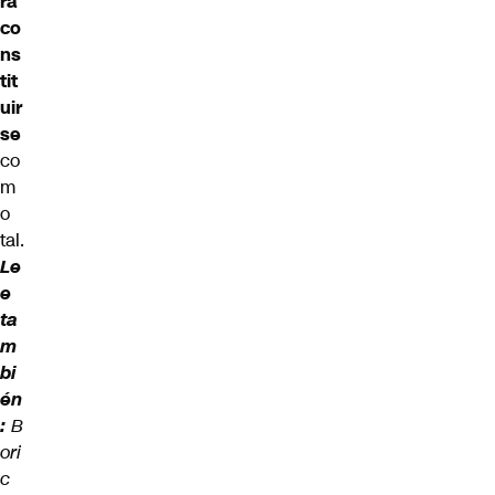
ra
co
ns
tit
uir
se
co
m
o
tal.
Le
e
ta
m
bi
én
:
B
ori
c