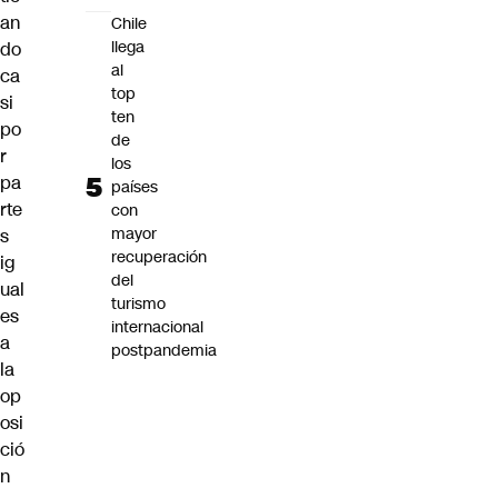
an
Chile
llega
do
al
ca
top
si
ten
po
de
r
los
pa
países
rte
con
mayor
s
recuperación
ig
del
ual
turismo
es
internacional
a
postpandemia
la
op
osi
ció
n