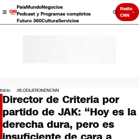
País
Mundo
Negocios
Radio
Podcast y Programas completos
CNN
Futuro 360
Cultura
Servicios
País
Mundo
Negocios
Inicio
#LODIJERONENCNN
Director de Criteria por
Deportes
Programas completos
partido de JAK: “Hoy es la
Cultura
Servicios
derecha dura, pero es
Bits
CNN Data
insuficiente de cara a
CNN tiempo