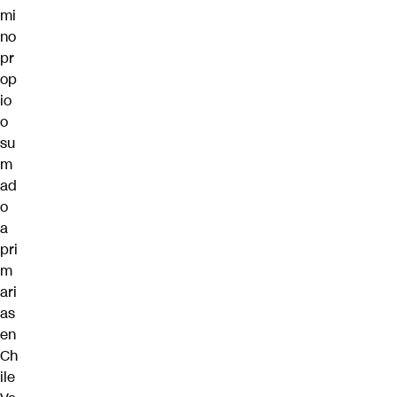
mi
no
pr
op
io
o
su
m
ad
o
a
pri
m
ari
as
en
Ch
ile