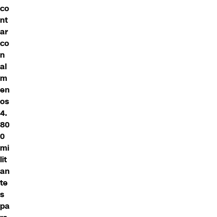
co
nt
ar
co
n
al
m
en
os
4.
80
0
mi
lit
an
te
s
pa