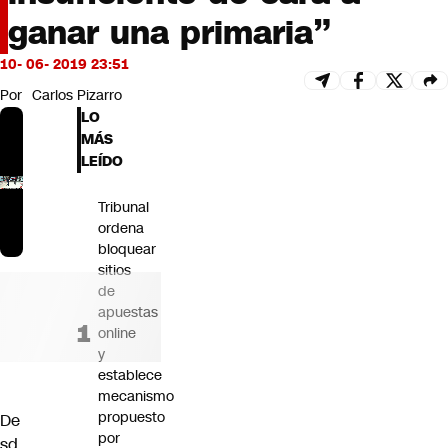
Futuro 360
ganar una primaria”
Opinión
10- 06- 2019 23:51
Por
Carlos Pizarro
LO
MÁS
LEÍDO
Tribunal
ordena
bloquear
sitios
de
apuestas
online
y
establece
mecanismo
propuesto
De
por
sd