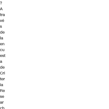
?
A
tra
vé
s
de
la
en
cu
est
a
de
Cri
ter
ia
Re
se
ar
ch
,