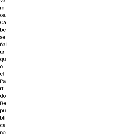
Va
m
os.
Ca
be
se
ñal
ar
qu
e
el
Pa
rti
do
Re
pu
bli
ca
no