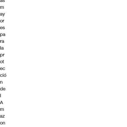
as
m
ay
or
es
pa
ra
la
pr
ot
ec
ció
n
de
l
A
m
az
on