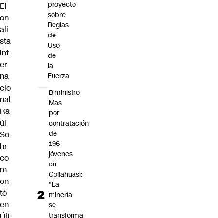
proyecto
El
sobre
an
Reglas
ali
de
sta
Uso
int
de
er
la
na
Fuerza
cio
Biministro
nal
Mas
Ra
por
úl
contratación
de
So
196
hr
jóvenes
co
en
m
Collahuasi:
en
"La
tó
minería
en
se
transforma
Últ