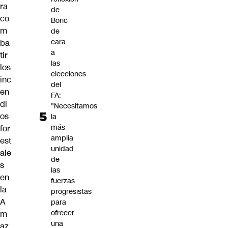
ra
de
co
Boric
m
de
cara
ba
a
tir
las
los
elecciones
inc
del
en
FA:
di
"Necesitamos
os
la
más
for
amplia
est
unidad
ale
de
s
las
en
fuerzas
la
progresistas
A
para
ofrecer
m
una
az