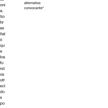
alternativa
oní
convocante"
a.
So
hr
se
ñal
ó
qu
e
los
fo
nd
os
ofr
eci
do
s
po