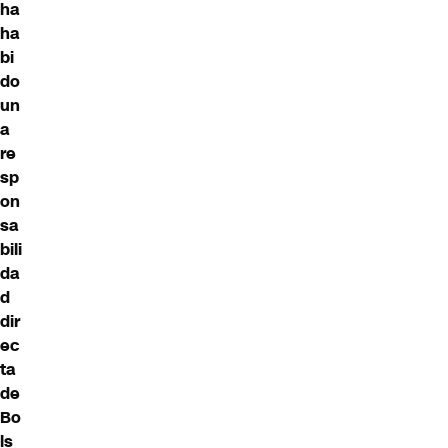
ha
ha
bi
do
un
a
re
sp
on
sa
bili
da
d
dir
ec
ta
de
Bo
ls