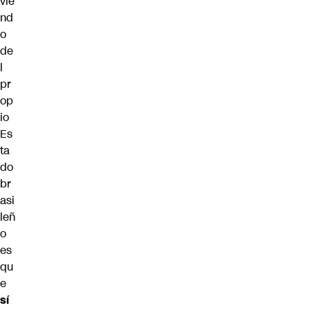
vie
nd
o
de
l
pr
op
io
Es
ta
do
br
asi
leñ
o
es
qu
e
sí