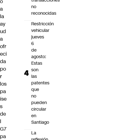
transacciones
o
no
a
reconocidas
la
ay
Restricción
vehicular
ud
jueves
a
6
ofr
de
eci
agosto:
da
Estas
po
son
r
las
patentes
los
que
pa
no
íse
pueden
s
circular
de
en
l
Santiago
G7
La
pa
reflexión