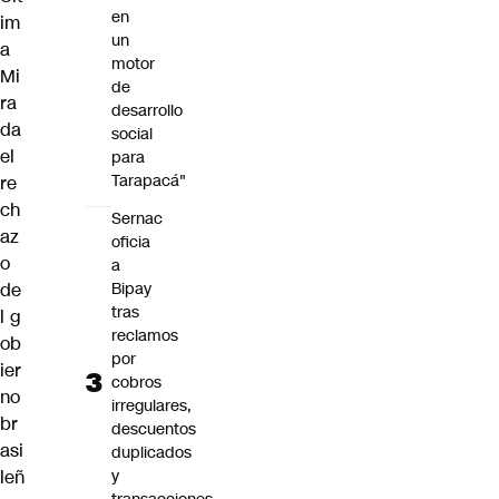
en
im
un
a
motor
Mi
de
ra
desarrollo
da
social
el
para
Tarapacá"
re
ch
Sernac
az
oficia
o
a
de
Bipay
tras
l g
reclamos
ob
por
ier
cobros
no
irregulares,
br
descuentos
asi
duplicados
leñ
y