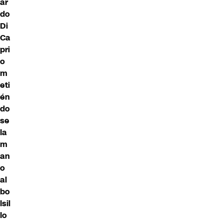
ar
do
Di
Ca
pri
o
m
eti
én
do
se
la
m
an
o
al
bo
lsil
lo