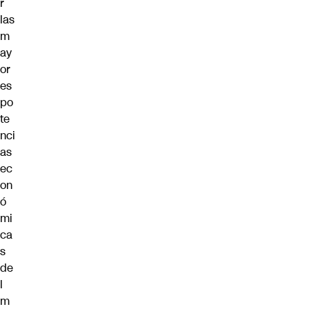
r
las
m
ay
or
es
po
te
nci
as
ec
on
ó
mi
ca
s
de
l
m