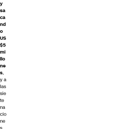
y
sa
ca
nd
o
US
$5
mi
llo
ne
s
,
y a
las
sie
te
na
cio
ne
s