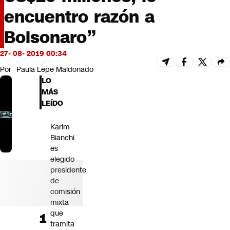
Futuro 360
encuentro razón a
Opinión
Bolsonaro”
27- 08- 2019 00:34
Por
Paula Lepe Maldonado
LO
MÁS
LEÍDO
Karim
Bianchi
es
elegido
presidente
de
comisión
mixta
que
tramita