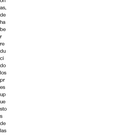
on
as,
de
ha
be
r
re
du
ci
do
los
pr
es
up
ue
sto
s
de
las