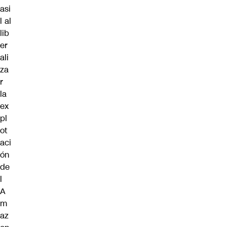
asi
l al
lib
er
ali
za
r
la
ex
pl
ot
aci
ón
de
l
A
m
az