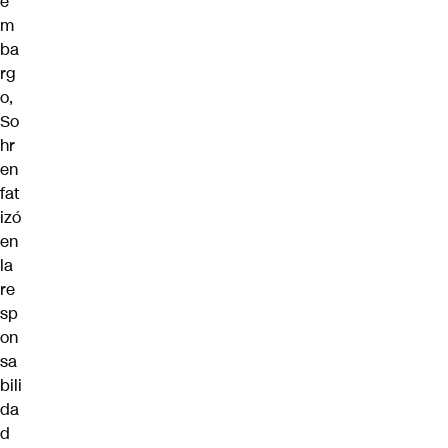
e
m
ba
rg
o,
So
hr
en
fat
izó
en
la
re
sp
on
sa
bili
da
d