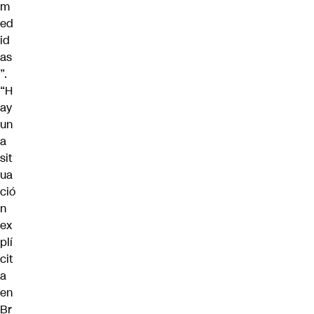
m
ed
id
as
”.
“H
ay
un
a
sit
ua
ció
n
ex
plí
cit
a
en
Br