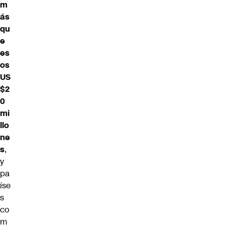
m
ás
qu
e
es
os
US
$2
0
mi
llo
ne
s
,
y
pa
íse
s
co
m