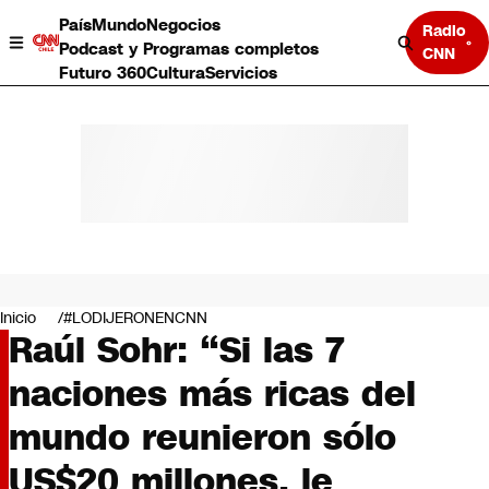
País
Mundo
Negocios
Radio
Podcast y Programas completos
CNN
Futuro 360
Cultura
Servicios
País
Mundo
Negocios
Inicio
#LODIJERONENCNN
Raúl Sohr: “Si las 7
Deportes
Programas completos
naciones más ricas del
Cultura
Servicios
mundo reunieron sólo
Bits
CNN Data
US$20 millones, le
CNN tiempo