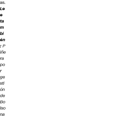
as.
Le
e
ta
m
bi
én
:
P
iñe
ra
po
r
ge
sti
ón
de
Bo
lso
na