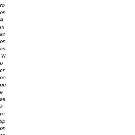
ro
en
A
m
az
on
as:
“N
o
cr
eo
qu
e
se
a
re
sp
on