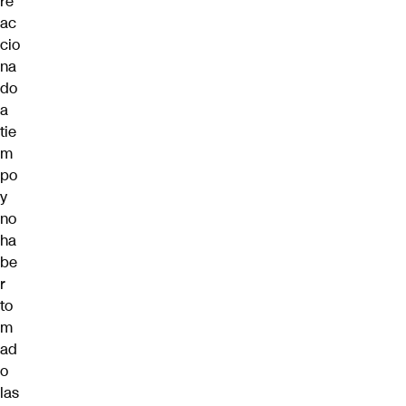
re
ac
cio
na
do
a
tie
m
po
y
no
ha
be
r
to
m
ad
o
las