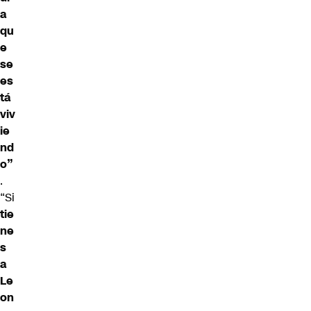
a
qu
e
se
es
tá
viv
ie
nd
o”
.
“Si
tie
ne
s
a
Le
on