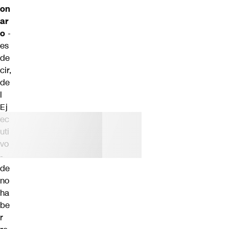
on
ar
o
-
es
de
cir,
de
l
Ej
ec
uti
vo
-
de
no
ha
be
r