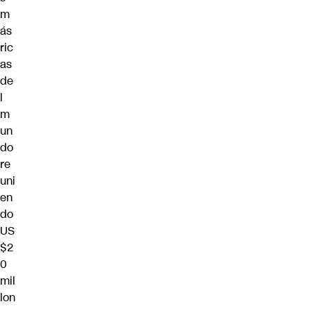
m
ás
ric
as
de
l
m
un
do
re
uni
en
do
US
$2
0
mil
lon