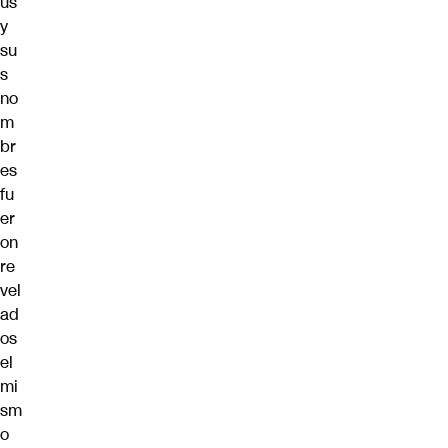
us
y
su
s
no
m
br
es
fu
er
on
re
vel
ad
os
el
mi
sm
o