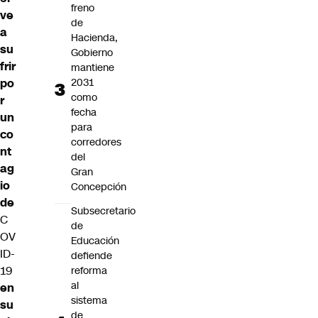
freno
ve
de
a
Hacienda,
su
Gobierno
frir
mantiene
2031
po
como
r
fecha
un
para
co
corredores
nt
del
ag
Gran
io
Concepción
de
Subsecretario
C
de
OV
Educación
ID-
defiende
19
reforma
al
en
sistema
su
de