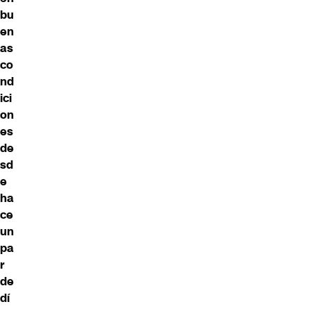
bu
en
as
co
nd
ici
on
es
de
sd
e
ha
ce
un
pa
r
de
dí