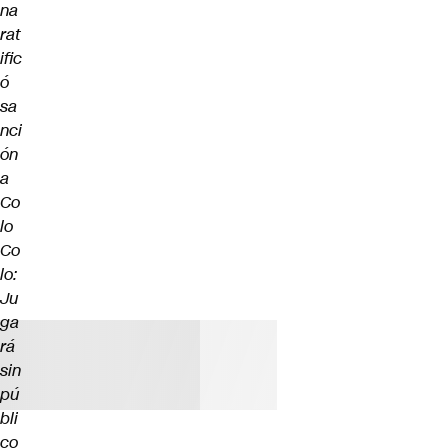
na
rat
ific
ó
sa
nci
ón
a
Co
lo
Co
lo:
Ju
ga
rá
sin
pú
bli
co