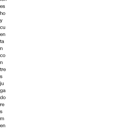
es
ho
y
cu
en
ta
n
co
n
tre
s
ju
ga
do
re
s
m
en