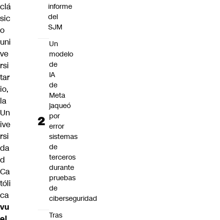
clá
informe
del
sic
SJM
o
uni
Un
ve
modelo
de
rsi
IA
tar
de
io,
Meta
la
jaqueó
Un
por
ive
error
rsi
sistemas
de
da
terceros
d
durante
Ca
pruebas
tóli
de
ca
ciberseguridad
vu
Tras
el