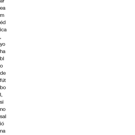
ár
ea
m
éd
ica
,
yo
ha
bl
o
de
fút
bo
l,
si
no
sal
ió
na