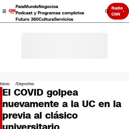
País
Mundo
Negocios
Radio
Podcast y Programas completos
CNN
Futuro 360
Cultura
Servicios
País
Mundo
Negocios
Inicio
Deportes
El COVID golpea
Deportes
Programas completos
nuevamente a la UC en la
Cultura
Servicios
previa al clásico
Bits
CNN Data
universitario
CNN tiempo