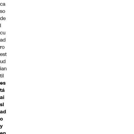
ca
so
de
l
cu
ad
ro
est
ud
ian
til
es
tá
ai
sl
ad
o
y
en