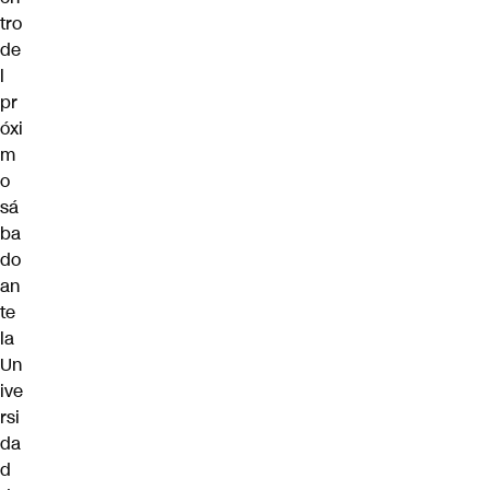
tro
de
l
pr
óxi
m
o
sá
ba
do
an
te
la
Un
ive
rsi
da
d