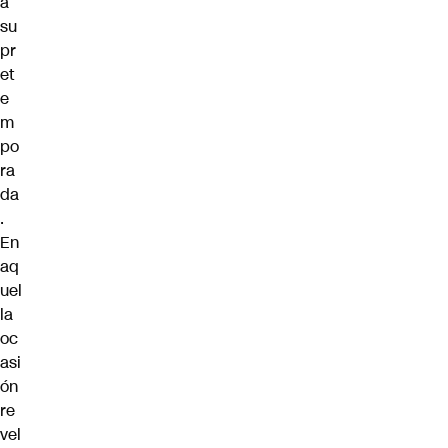
a
su
pr
et
e
m
po
ra
da
.
En
aq
uel
la
oc
asi
ón
re
vel