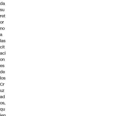
da
su
ret
or
no
a
las
cit
aci
on
es
de
los
Cr
uz
ad
os,
qu
ien