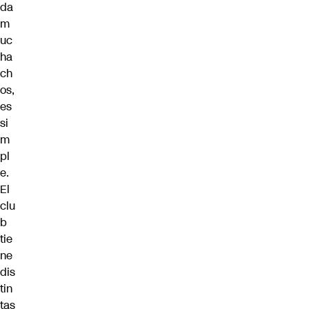
da
m
uc
ha
ch
os,
es
si
m
pl
e.
El
clu
b
tie
ne
dis
tin
tas