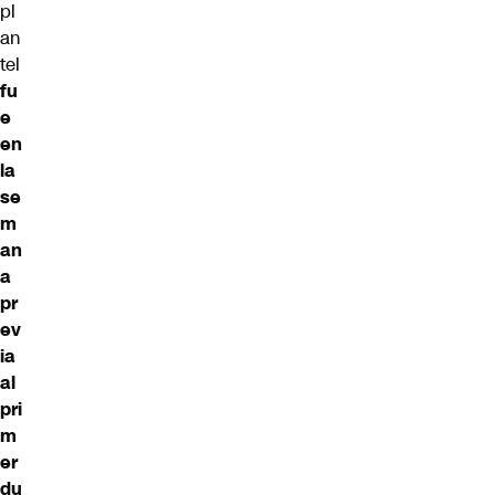
pl
an
tel
fu
e
en
la
se
m
an
a
pr
ev
ia
al
pri
m
er
du