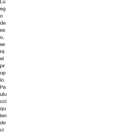
Lu
eg
o
de
es
o,
se
rá
el
pr
op
io
Pa
ulu
cci
qu
ien
de
ci