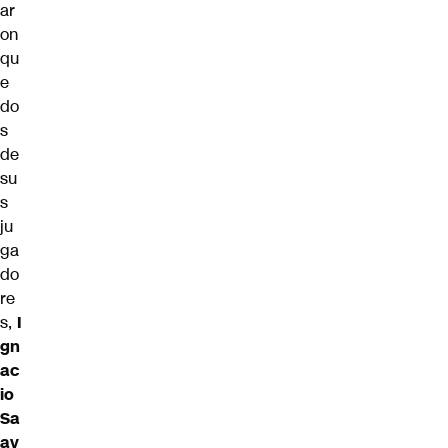
ar
on
qu
e
do
s
de
su
s
ju
ga
do
re
s,
I
gn
ac
io
Sa
av