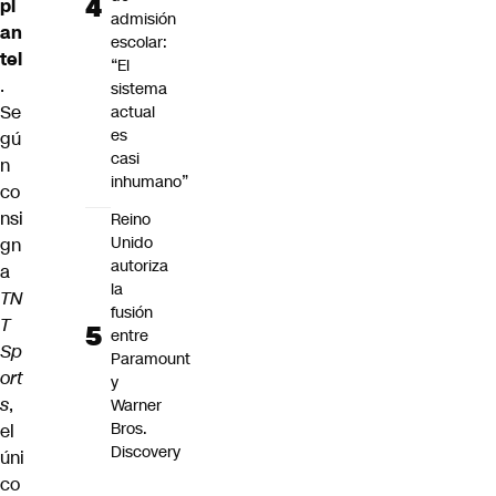
pl
admisión
an
escolar:
tel
“El
.
sistema
Se
actual
es
gú
casi
n
inhumano”
co
nsi
Reino
Unido
gn
autoriza
a
la
TN
fusión
T
entre
Sp
Paramount
ort
y
s
,
Warner
Bros.
el
Discovery
úni
co