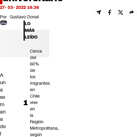
Futuro 360
27- 03- 2022 16:36
Opinión
Por
Gustavo Donat
LO
MÁS
LEÍDO
Cerca
del
60%
de
A
los
un
migrantes
a
en
Chile
se
vive
m
en
an
la
a
Región
de
Metropolitana,
l
según