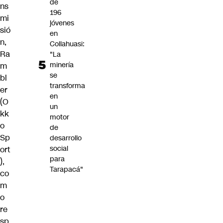
de
ns
196
mi
jóvenes
sió
en
n,
Collahuasi:
Ra
"La
minería
m
se
bl
transforma
er
en
(O
un
kk
motor
o
de
Sp
desarrollo
social
ort
para
),
Tarapacá"
co
m
o
re
sp