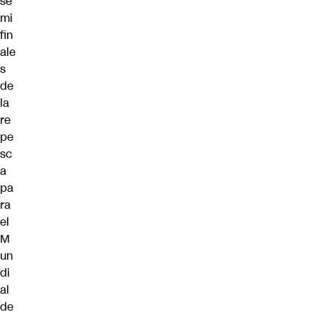
se
mi
fin
ale
s
de
la
re
pe
sc
a
pa
ra
el
M
un
di
al
de