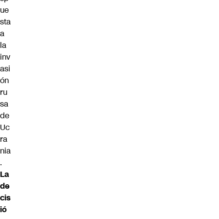
ue
sta
a
la
inv
asi
ón
ru
sa
de
Uc
ra
nia
.
La
de
cis
ió