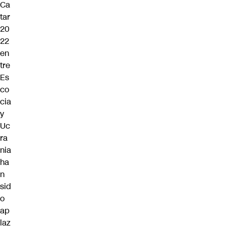
Ca
tar
20
22
en
tre
Es
co
cia
y
Uc
ra
nia
ha
n
sid
o
ap
laz