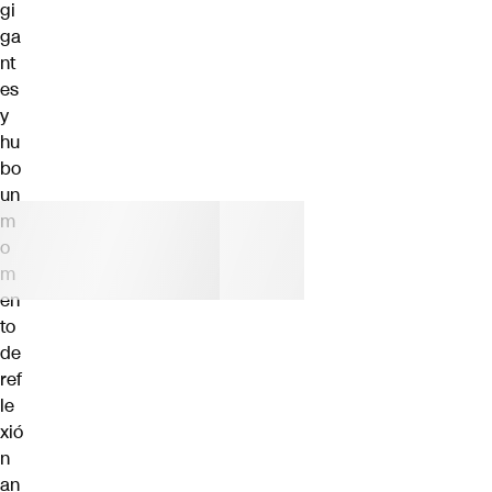
gi
ga
nt
es
y
hu
bo
un
m
o
m
en
to
de
ref
le
xió
n
an