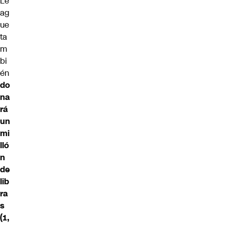
Le
ag
ue
ta
m
bi
én
do
na
rá
un
mi
lló
n
de
lib
ra
s
(1,