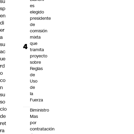
su
es
sp
elegido
en
presidente
di
de
er
comisión
a
mixta
que
su
tramita
ac
proyecto
ue
sobre
rd
Reglas
o
de
co
Uso
n
de
la
su
Fuerza
so
cio
Biministro
de
Mas
por
ret
contratación
ra