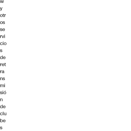
w
y
otr
os
se
rvi
cio
s
de
ret
ra
ns
mi
sió
n
de
clu
be
s