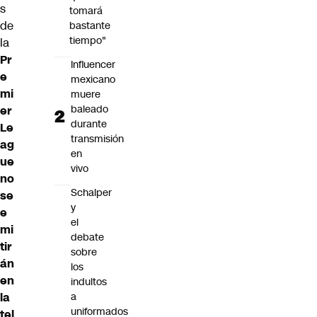
s
tomará
de
bastante
tiempo"
la
Pr
Influencer
e
mexicano
mi
muere
baleado
er
durante
Le
transmisión
ag
en
ue
vivo
no
Schalper
se
y
e
el
mi
debate
tir
sobre
án
los
en
indultos
la
a
uniformados
tel