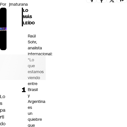
Por
jmaturana
Futuro 360
LO
Opinión
MÁS
LEÍDO
Raúl
Sohr,
analista
internacional:
"Lo
que
estamos
viendo
entre
Brasil
y
Lo
Argentina
s
es
pa
un
rti
quiebre
do
que