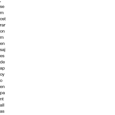
,
se
m
ost
rar
on
m
en
saj
es
de
ap
oy
o
en
pa
nt
all
as