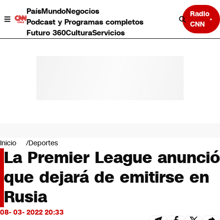
País
Mundo
Negocios
Radio
Podcast y Programas completos
CNN
Futuro 360
Cultura
Servicios
País
Mundo
Negocios
Inicio
Deportes
La Premier League anunció
Deportes
Programas completos
que dejará de emitirse en
Cultura
Servicios
Rusia
Bits
CNN Data
08- 03- 2022 20:33
CNN tiempo