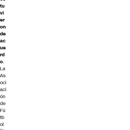
tu
vi
er
on
de
ac
ue
rd
o
.
La
As
oci
aci
ón
de
Fú
tb
ol