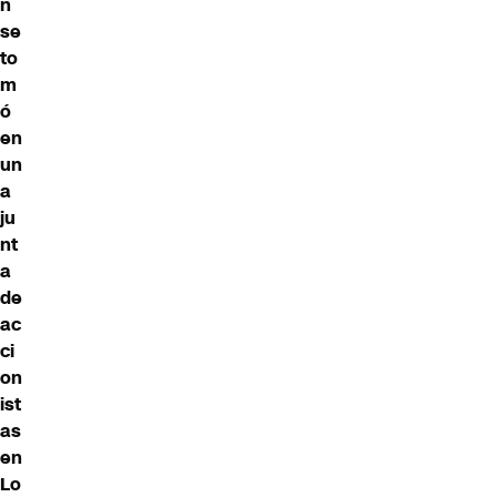
n
se
to
m
ó
en
un
a
ju
nt
a
de
ac
ci
on
ist
as
en
Lo