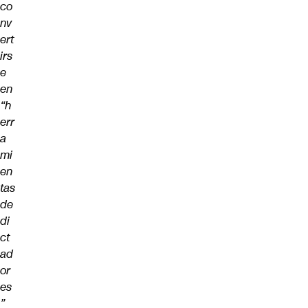
co
nv
ert
irs
e
en
“h
err
a
mi
en
tas
de
di
ct
ad
or
es
”