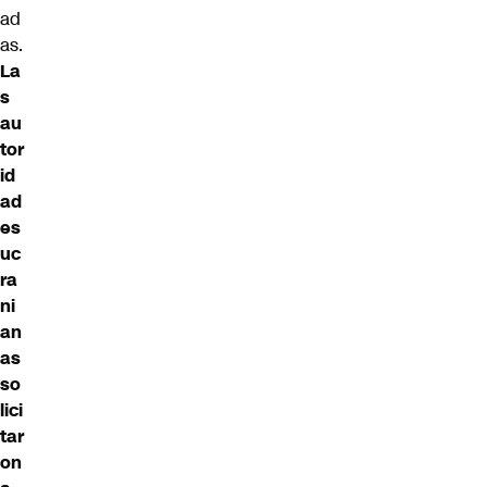
ad
as.
La
s
au
tor
id
ad
es
uc
ra
ni
an
as
so
lici
tar
on