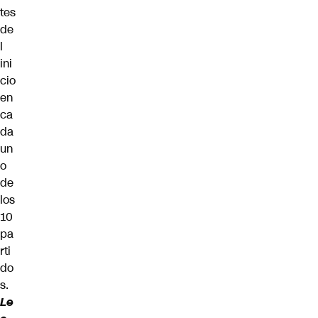
tes
de
l
ini
cio
en
ca
da
un
o
de
los
10
pa
rti
do
s.
Le