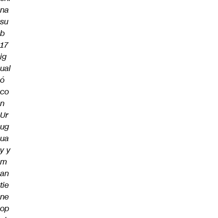
na
su
b
17
ig
ual
ó
co
n
Ur
ug
ua
y y
m
an
tie
ne
op