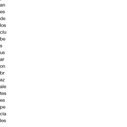
an
es
de
los
clu
be
s
us
ar
on
br
az
ale
tes
es
pe
cia
les