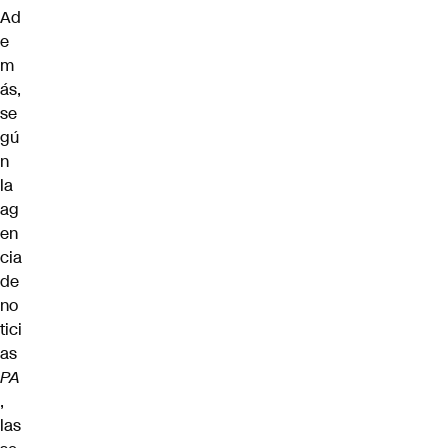
Ad
e
m
ás,
se
gú
n
la
ag
en
cia
de
no
tici
as
PA
,
las