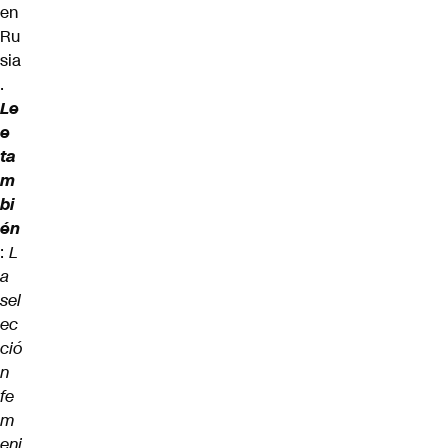
en
Ru
sia
.
Le
e
ta
m
bi
én
:
L
a
sel
ec
ció
n
fe
m
eni