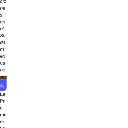
cio
ne
s
en
el
Su
da
m
eri
ca
no
La
Pr
e
mi
er