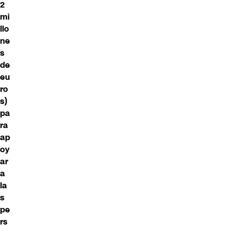
2
mi
llo
ne
s
de
eu
ro
s)
pa
ra
ap
oy
ar
a
la
s
pe
rs