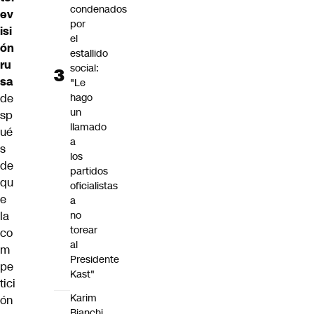
condenados
ev
por
isi
el
ón
estallido
ru
social:
sa
"Le
de
hago
un
sp
llamado
ué
a
s
los
de
partidos
qu
oficialistas
e
a
la
no
torear
co
al
m
Presidente
pe
Kast"
tici
Karim
ón
Bianchi