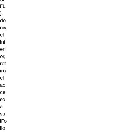
FL
),
de
niv
el
inf
eri
or,
ret
iró
el
ac
ce
so
a
su
iFo
llo