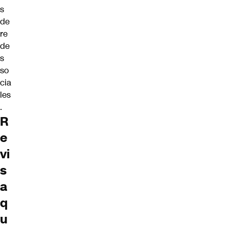
s
de
re
de
s
so
cia
les
.
R
e
vi
s
a
q
u