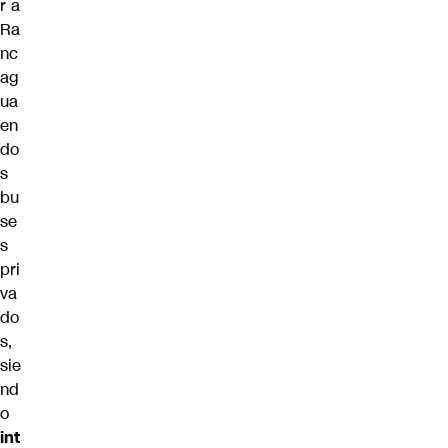
r a
Ra
nc
ag
ua
en
do
s
bu
se
s
pri
va
do
s,
sie
nd
o
int