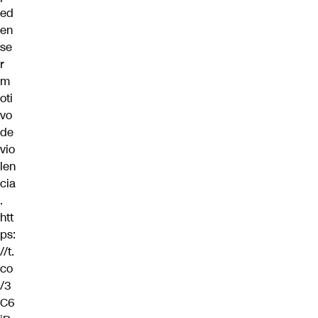
ed
en
se
r
m
oti
vo
de
vio
len
cia
.
htt
ps:
//t.
co
/3
C6