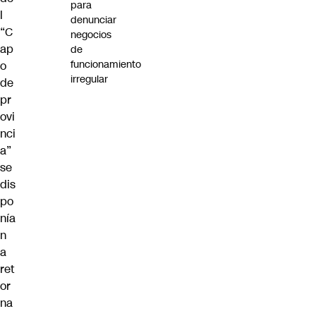
para
l
denunciar
“C
negocios
ap
de
funcionamiento
o
irregular
de
pr
ovi
nci
a”
se
dis
po
nía
n
a
ret
or
na