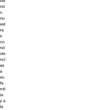
via
nd
o
nu
est
ra
s
co
nd
ole
nci
as
a
su
fa
mil
ia
y a
la