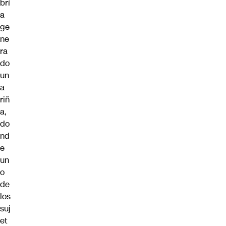
brí
a
ge
ne
ra
do
un
a
riñ
a,
do
nd
e
un
o
de
los
suj
et