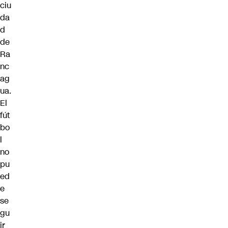
ciu
da
d
de
Ra
nc
ag
ua.
El
fút
bo
l
no
pu
ed
e
se
gu
ir