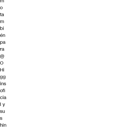
m
o
ta
m
bi
én
pa
ra
@
O
Hi
gg
ins
ofi
cia
l
y
su
s
hin