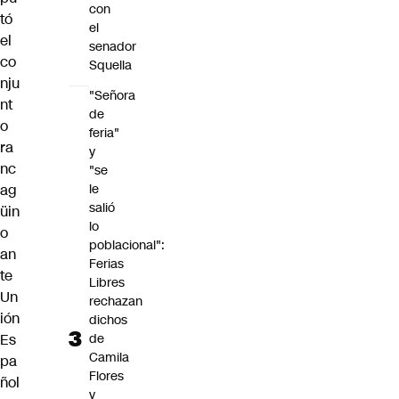
con
tó
el
el
senador
co
Squella
nju
"Señora
nt
de
o
feria"
ra
y
nc
"se
le
ag
salió
üin
lo
o
poblacional":
an
Ferias
te
Libres
Un
rechazan
ión
dichos
de
Es
Camila
pa
Flores
ñol
y