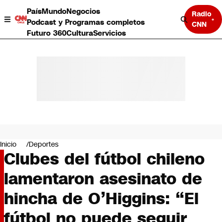
País
Mundo
Negocios
Radio
Podcast y Programas completos
CNN
Futuro 360
Cultura
Servicios
País
Mundo
Negocios
Inicio
Deportes
Clubes del fútbol chileno
Deportes
Programas completos
lamentaron asesinato de
Cultura
Servicios
hincha de O’Higgins: “El
Bits
CNN Data
fútbol no puede seguir
CNN tiempo