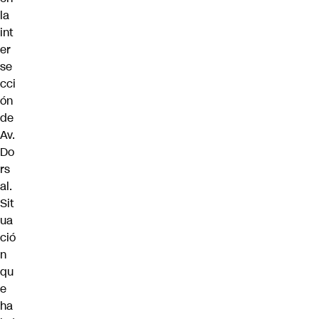
la
int
er
se
cci
ón
de
Av.
Do
rs
al.
Sit
ua
ció
n
qu
e
ha