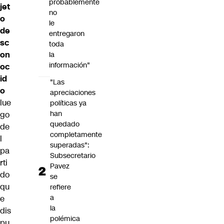
probablemente
jet
no
o
le
de
entregaron
sc
toda
on
la
información"
oc
id
"Las
o
apreciaciones
lue
políticas ya
han
go
quedado
de
completamente
l
superadas":
pa
Subsecretario
rti
Pavez
do
se
qu
refiere
a
e
la
dis
polémica
pu