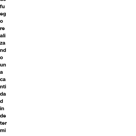
fu
eg
o
re
ali
za
nd
o
un
a
ca
nti
da
d
in
de
ter
mi