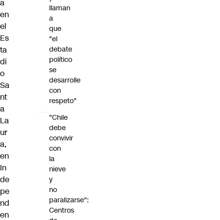
a
llaman
en
a
el
que
Es
"el
debate
ta
político
di
se
o
desarrolle
Sa
con
nt
respeto"
a
"Chile
La
debe
ur
convivir
a,
con
en
la
In
nieve
de
y
no
pe
paralizarse":
nd
Centros
en