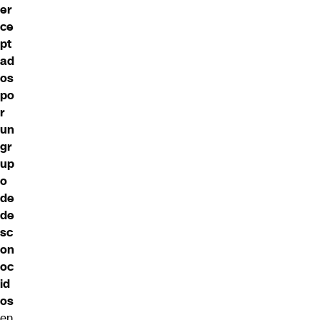
er
ce
pt
ad
os
po
r
un
gr
up
o
de
de
sc
on
oc
id
os
en