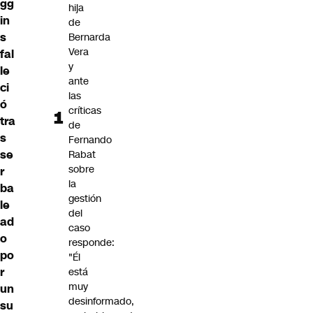
gg
hija
in
de
s
Bernarda
Vera
fal
y
le
ante
ci
las
ó
críticas
tra
de
s
Fernando
se
Rabat
sobre
r
la
ba
gestión
le
del
ad
caso
o
responde:
po
"Él
r
está
muy
un
desinformado,
su