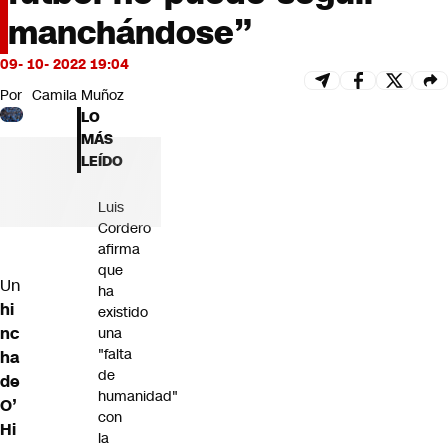
Futuro 360
manchándose”
Opinión
09- 10- 2022 19:04
Por
Camila Muñoz
LO
MÁS
LEÍDO
Luis
Cordero
afirma
que
Un
ha
hi
existido
nc
una
"falta
ha
de
de
humanidad"
O’
con
Hi
la