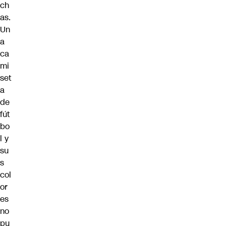
ch
as.
Un
a
ca
mi
set
a
de
fút
bo
l y
su
s
col
or
es
no
pu