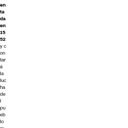
en
ta
da
en
15
52
y c
on
tar
á
la
luc
ha
de
l
pu
eb
lo