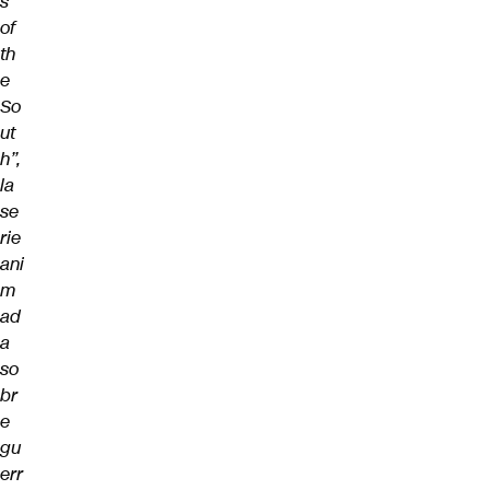
s
of
th
e
So
ut
h”,
la
se
rie
ani
m
ad
a
so
br
e
gu
err