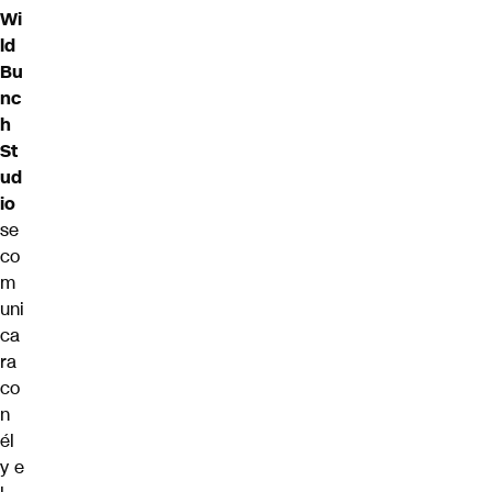
Wi
ld
Bu
nc
h
St
ud
io
se
co
m
uni
ca
ra
co
n
él
y e