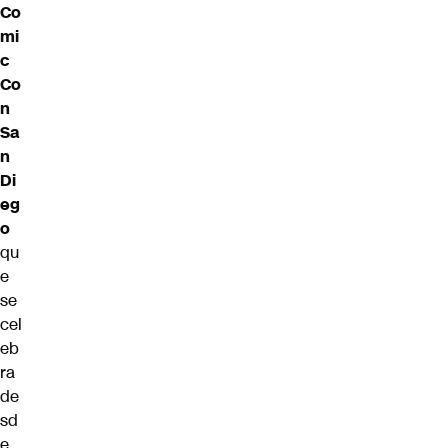
Co
mi
c
Co
n
Sa
n
Di
eg
o
qu
e
se
cel
eb
ra
de
sd
e