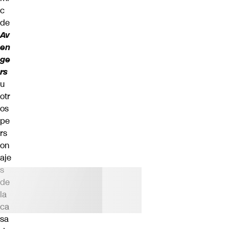
c
de
Av
en
ge
rs
u
otr
os
pe
rs
on
aje
s
de
la
ca
sa