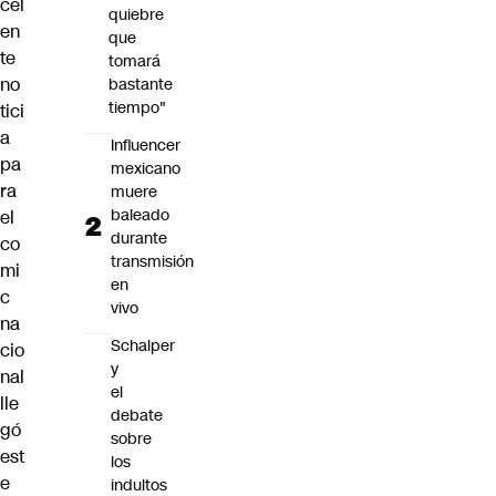
cel
quiebre
en
que
te
tomará
no
bastante
tiempo"
tici
a
Influencer
pa
mexicano
ra
muere
baleado
el
durante
co
transmisión
mi
en
c
vivo
na
Schalper
cio
y
nal
el
lle
debate
gó
sobre
est
los
e
indultos