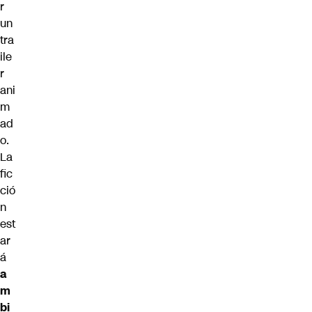
r
un
tra
ile
r
ani
m
ad
o.
La
fic
ció
n
est
ar
á
a
m
bi