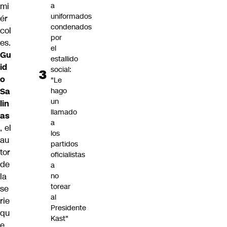
mi
a
uniformados
ér
condenados
col
por
es.
el
Gu
estallido
id
social:
o
"Le
Sa
hago
un
lin
llamado
as
a
, el
los
au
partidos
tor
oficialistas
de
a
la
no
torear
se
al
rie
Presidente
qu
Kast"
e