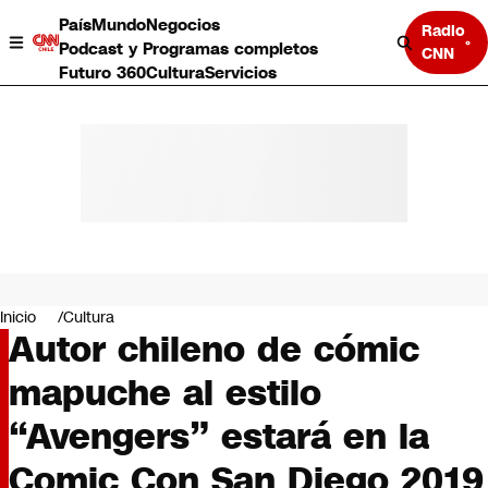
País
Mundo
Negocios
Radio
Podcast y Programas completos
CNN
Futuro 360
Cultura
Servicios
País
Mundo
Negocios
Inicio
Cultura
Autor chileno de cómic
Deportes
Programas completos
mapuche al estilo
Cultura
Servicios
“Avengers” estará en la
Bits
CNN Data
Comic Con San Diego 2019
CNN tiempo