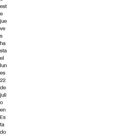
est
e
jue
ve
s
ha
sta
el
lun
es
22
de
juli
o
en
Es
ta
do