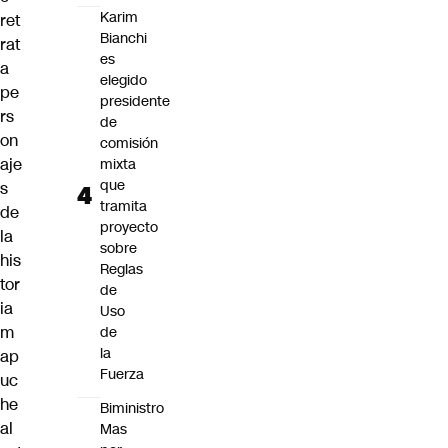
Karim
ret
Bianchi
rat
es
a
elegido
pe
presidente
rs
de
on
comisión
aje
mixta
que
s
tramita
de
proyecto
la
sobre
his
Reglas
tor
de
ia
Uso
m
de
la
ap
Fuerza
uc
he
Biministro
al
Mas