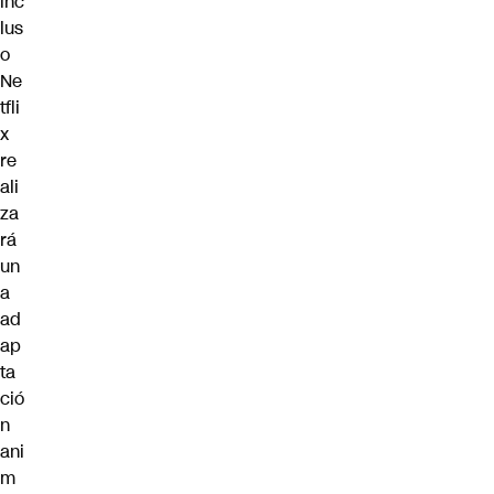
inc
lus
o
Ne
tfli
x
re
ali
za
rá
un
a
ad
ap
ta
ció
n
ani
m