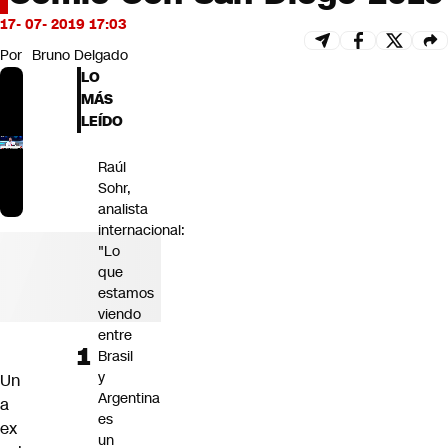
Futuro 360
17- 07- 2019 17:03
Opinión
Por
Bruno Delgado
LO
MÁS
LEÍDO
Raúl
Sohr,
analista
internacional:
"Lo
que
estamos
viendo
entre
Brasil
y
Un
Argentina
a
es
ex
un