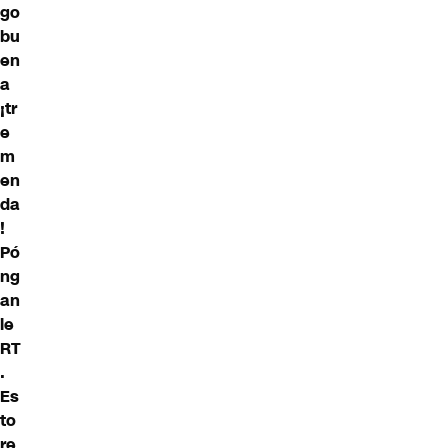
go
bu
en
a
¡tr
e
m
en
da
!
Pó
ng
an
le
RT
.
Es
to
re