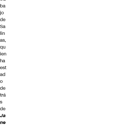
ba
jo
de
Sa
lin
as,
qu
ien
ha
est
ad
o
de
trá
s
de
Ja
ne