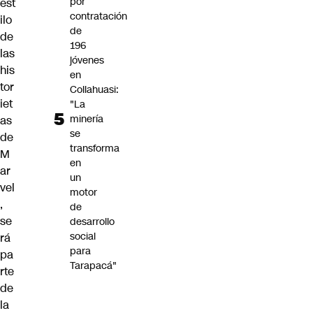
por
est
contratación
ilo
de
de
196
las
jóvenes
his
en
tor
Collahuasi:
iet
"La
minería
as
se
de
transforma
M
en
ar
un
vel
motor
,
de
se
desarrollo
social
rá
para
pa
Tarapacá"
rte
de
la