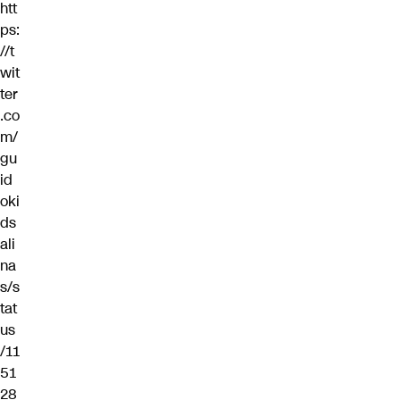
htt
ps:
//t
wit
ter
.co
m/
gu
id
oki
ds
ali
na
s/s
tat
us
/11
51
28