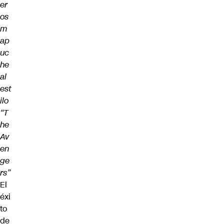
er
os
m
ap
uc
he
al
est
ilo
“T
he
Av
en
ge
rs”
El
éxi
to
de