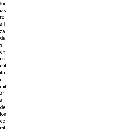
tor
ias
re
ali
za
da
s
en
un
est
ilo
si
mil
ar
al
de
los
co
mi