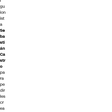
l
gu
ion
ist
a
Se
ba
sti
án
Ca
str
o
pa
ra
pe
dir
les
cr
ea