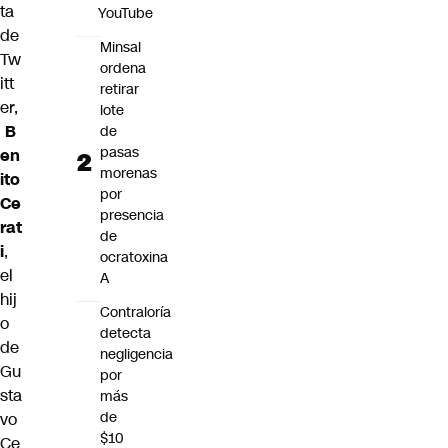
ta
YouTube
de
Minsal
Tw
ordena
itt
retirar
er,
lote
B
de
pasas
en
morenas
ito
por
Ce
presencia
rat
de
i
,
ocratoxina
el
A
hij
Contraloría
o
detecta
de
negligencia
Gu
por
sta
más
de
vo
$10
Ce