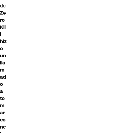
de
Ze
ro
Kil
l
hiz
o
un
lla
m
ad
o
a
to
m
ar
co
nc