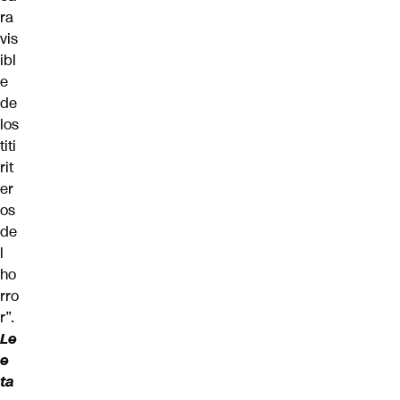
ra
vis
ibl
e
de
los
titi
rit
er
os
de
l
ho
rro
r”.
Le
e
ta