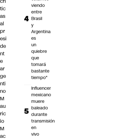
crí
viendo
tic
entre
as
Brasil
al
y
pr
Argentina
esi
es
un
de
quiebre
nt
que
e
tomará
ar
bastante
ge
tiempo"
nti
Influencer
no
mexicano
M
muere
au
baleado
ric
durante
io
transmisión
en
M
vivo
ac