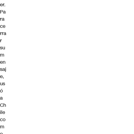
er.
Pa
ra
ce
rra
r
su
m
en
saj
e,
us
ó
a
Ch
ile
co
m
o