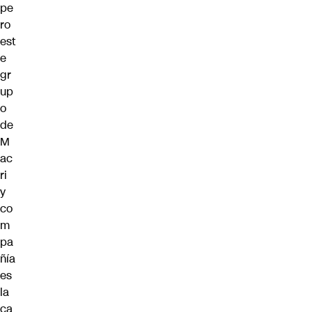
pe
ro
est
e
gr
up
o
de
M
ac
ri
y
co
m
pa
ñía
es
la
ca