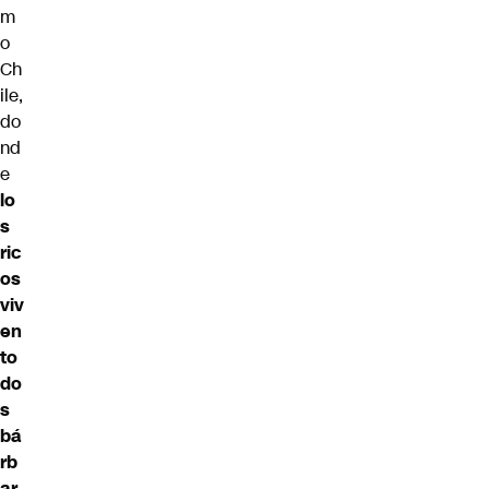
m
o
Ch
ile,
do
nd
e
lo
s
ric
os
viv
en
to
do
s
bá
rb
ar