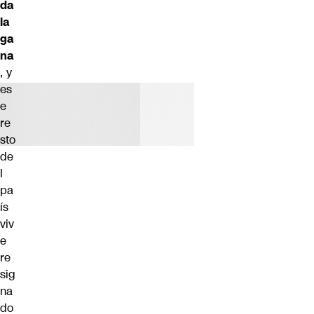
da
la
ga
na
, y
es
e
re
sto
de
l
pa
ís
viv
e
re
sig
na
do