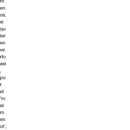
m
en
os,
si
qu
ier
en
ve
rlo
así
,
po
r
el
‘m
al
m
en
or’,