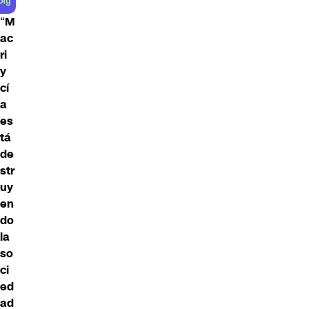
“
M
ac
ri
y
cí
a
es
tá
de
str
uy
en
do
la
so
ci
ed
ad