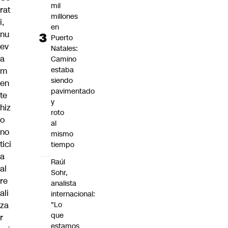
mil
rat
millones
i,
en
nu
Puerto
ev
Natales:
a
Camino
estaba
m
siendo
en
pavimentado
te
y
hiz
roto
o
al
no
mismo
tici
tiempo
a
Raúl
al
Sohr,
re
analista
ali
internacional:
za
"Lo
que
r
estamos