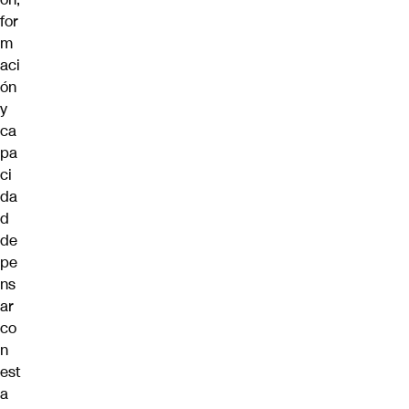
for
m
aci
ón
y
ca
pa
ci
da
d
de
pe
ns
ar
co
n
est
a