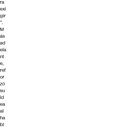
ra
exi
gir
”.
M
ás
ad
ela
nt
e,
ref
or
zó
su
id
ea
al
ha
bl