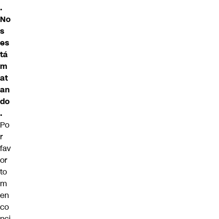
.
No
s
es
tá
m
at
an
do
.
Po
r
fav
or
to
m
en
co
nci