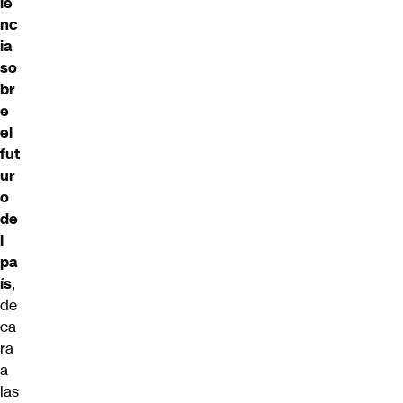
ie
nc
ia
so
br
e
el
fut
ur
o
de
l
pa
ís
,
de
ca
ra
a
las