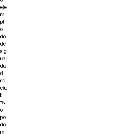
eje
m
pl
o
de
de
sig
ual
da
d
so
cia
l:
“N
o
po
de
m