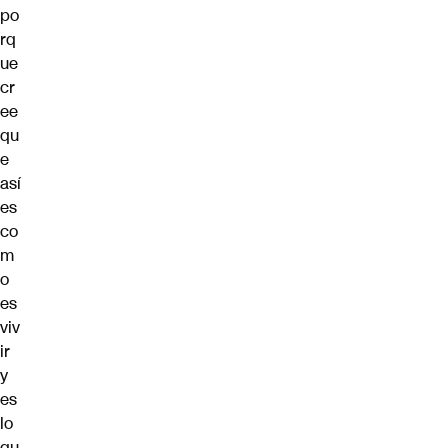
po
rq
ue
cr
ee
qu
e
así
es
co
m
o
es
viv
ir
y
es
lo
qu