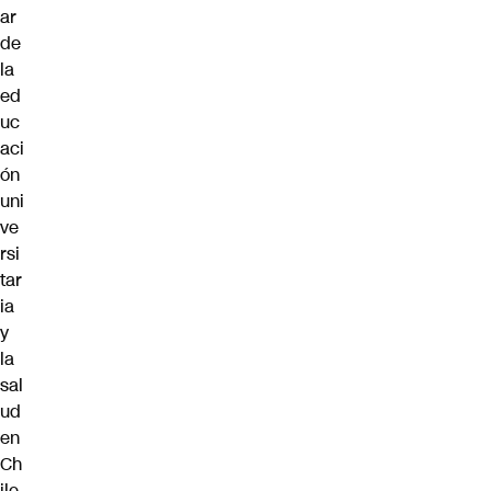
ar
de
la
ed
uc
aci
ón
uni
ve
rsi
tar
ia
y
la
sal
ud
en
Ch
ile.