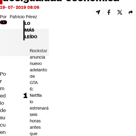
Futuro 360
19- 07- 2019 08:06
Opinión
Por
Patricio Pérez
LO
MÁS
LEÍDO
Rockstar
anuncia
nuevo
adelanto
Po
de
r
GTA
m
6:
ed
Netflix
lo
io
estrenará
de
seis
su
horas
cu
antes
en
que