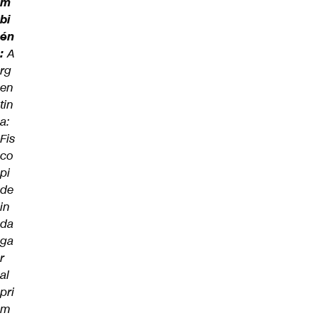
m
bi
én
:
A
rg
en
tin
a:
Fis
co
pi
de
in
da
ga
r
al
pri
m