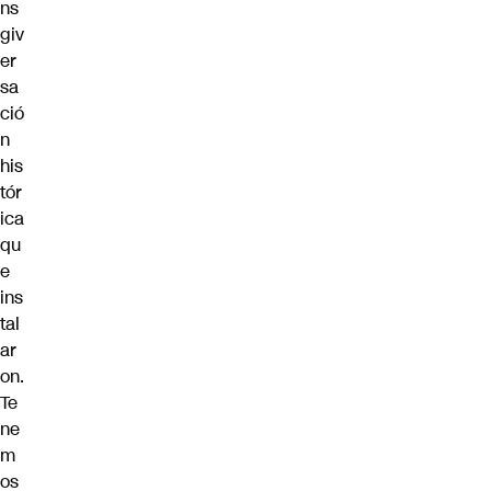
ns
giv
er
sa
ció
n
his
tór
ica
qu
e
ins
tal
ar
on.
Te
ne
m
os