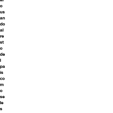
o
us
an
do
al
re
st
o
de
l
pa
ís
co
m
o
se
le
s