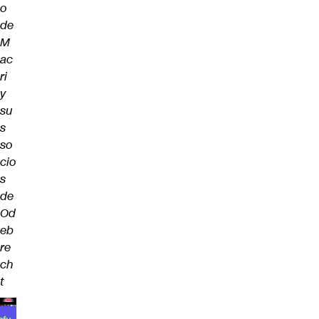
o
de
M
ac
ri
y
su
s
so
cio
s
de
Od
eb
re
ch
t