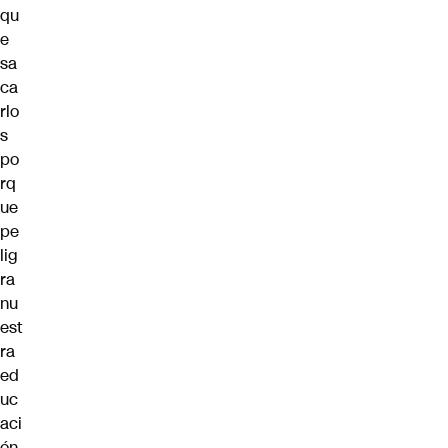
qu
e
sa
ca
rlo
s
po
rq
ue
pe
lig
ra
nu
est
ra
ed
uc
aci
ón,