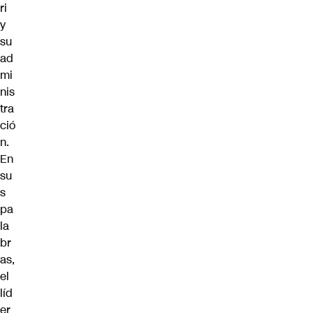
ri
y
su
ad
mi
nis
tra
ció
n.
En
su
s
pa
la
br
as,
el
líd
er