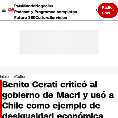
País
Mundo
Negocios
Radio
Podcast y Programas completos
CNN
Futuro 360
Cultura
Servicios
País
Mundo
Negocios
Inicio
Cultura
Benito Cerati criticó al
Deportes
Programas completos
gobierno de Macri y usó a
Cultura
Servicios
Chile como ejemplo de
Bits
CNN Data
desigualdad económica
CNN tiempo