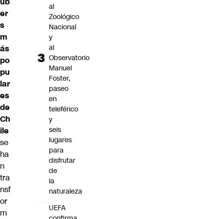
ub
al
er
Zoológico
s
Nacional
m
y
al
ás
Observatorio
po
Manuel
pu
Foster,
lar
paseo
es
en
de
teleférico
Ch
y
seis
ile
lugares
se
para
ha
disfrutar
n
de
tra
la
nsf
naturaleza
or
UEFA
m
confirma