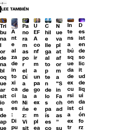
LEE TAMBIÉN
D
In
U
Tri
Pa
C
N
A
es
te
EF
bu
no
hil
ue
nt
ist
ns
A
na
ra
e
va
e
en
a
co
l
m
lle
pl
al
de
bú
nf
or
as
ga
at
za
so
sq
ir
de
po
al
af
de
lic
ue
m
na
r
to
or
in
it
da
a
bl
el
p
m
to
ud
de
un
oq
Dí
te
a
xi
de
ex
pa
ue
a
n
“S
ca
liq
cu
go
ar
de
de
in
ci
ui
rsi
a
sit
la
lo
Fa
on
da
on
ex
io
Ni
s
ch
es
ci
ist
e
s
ñe
pa
ad
:
ón
a
m
de
z:
ís
as
Di
fo
ex
pl
ap
Vi
es
”
pu
rz
tr
ea
ue
sit
co
su