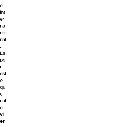
e
int
er
na
cio
nal
.
Es
po
r
est
o
qu
e
est
e
vi
er