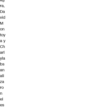
ra,
Da
vid
M
on
toy
a y
Ch
arl
yla
bs
an
ali
za
ro
n
el
es