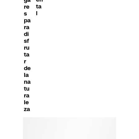
ta
re
l
s
pa
ra
di
sf
ru
ta
r
de
la
na
tu
ra
le
za