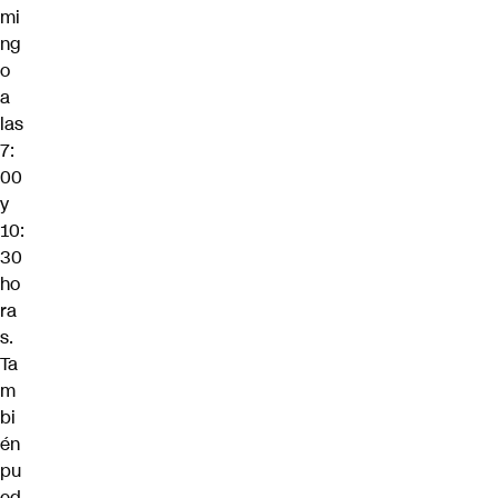
mi
ng
o
a
las
7:
00
y
10:
30
ho
ra
s.
Ta
m
bi
én
pu
ed