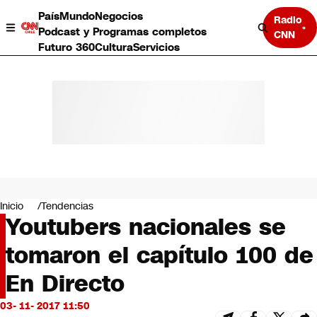
País
Mundo
Negocios
Radio
Podcast y Programas completos
CNN
Futuro 360
Cultura
Servicios
País
Mundo
Negocios
Inicio
Tendencias
Youtubers nacionales se
Deportes
Programas completos
tomaron el capítulo 100 de
Cultura
Servicios
En Directo
Bits
CNN Data
03- 11- 2017 11:50
CNN tiempo