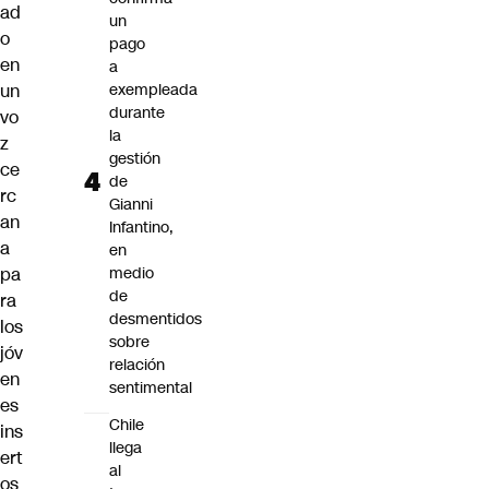
ad
un
o
pago
en
a
un
exempleada
durante
vo
la
z
gestión
ce
de
rc
Gianni
an
Infantino,
a
en
pa
medio
de
ra
desmentidos
los
sobre
jóv
relación
en
sentimental
es
Chile
ins
llega
ert
al
os