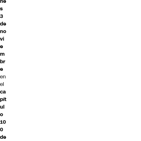
ne
s
3
de
no
vi
e
m
br
e
en
el
ca
pít
ul
o
10
0
de