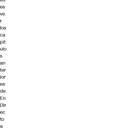
es
ve
r
los
ca
pít
ulo
s
an
ter
ior
es
de
En
Dir
ec
to
a