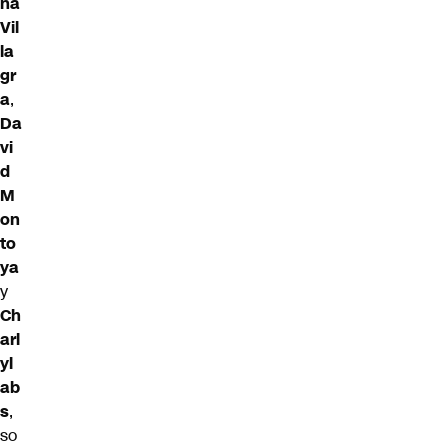
na
Vil
la
gr
a
,
Da
vi
d
M
on
to
ya
y
Ch
arl
yl
ab
s
,
so