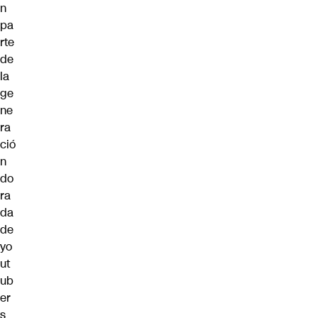
n
pa
rte
de
la
ge
ne
ra
ció
n
do
ra
da
de
yo
ut
ub
er
s