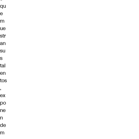
qu
e
m
ue
str
an
su
s
tal
en
tos
,
ex
po
ne
n
de
m