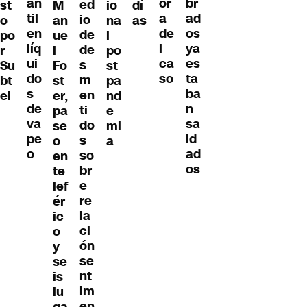
an
br
or
ed
st
M
io
dí
til
ad
a
io
o
an
na
as
en
os
de
de
po
ue
l
líq
ya
l
de
r
l
po
ui
es
ca
s
Su
Fo
st
do
ta
so
m
bt
st
pa
s
ba
en
el
er,
nd
de
n
ti
pa
e
va
sa
do
se
mi
pe
ld
s
o
a
o
ad
so
en
os
br
te
e
lef
re
ér
la
ic
ci
o
ón
y
se
se
nt
is
im
lu
en
ga