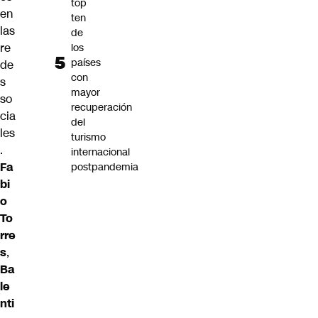
top
en
ten
las
de
re
los
países
de
con
s
mayor
so
recuperación
cia
del
les
turismo
.
internacional
Fa
postpandemia
bi
o
To
rre
s
,
Ba
le
nti