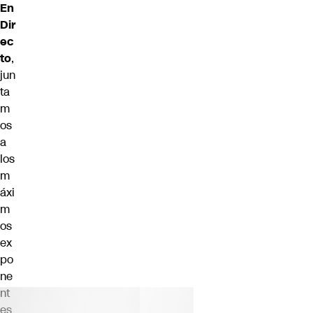
En
Dir
ec
to
,
jun
ta
m
os
a
los
m
áxi
m
os
ex
po
ne
nt
es