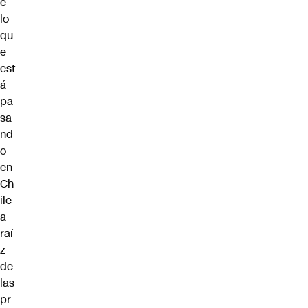
e
lo
qu
e
est
á
pa
sa
nd
o
en
Ch
ile
a
raí
z
de
las
pr