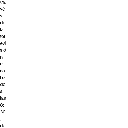
tra
vé
s
de
la
tel
evi
sió
n
el
sá
ba
do
a
las
8:
30
,
do