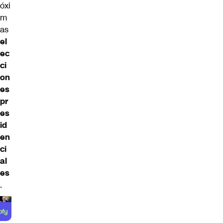
óxi
m
as
el
ec
ci
on
es
pr
es
id
en
ci
al
es
.