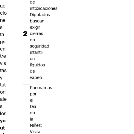
de
ac
intoxicaciones:
cio
Diputados
ne
buscan
s,
exigir
cierres
ta
de
gs,
seguridad
en
infantil
tre
en
vis
líquidos
tas
de
y
vapeo
tut
Panoramas
ori
por
ale
el
s,
Día
de
los
la
yo
Niñez:
ut
Visita