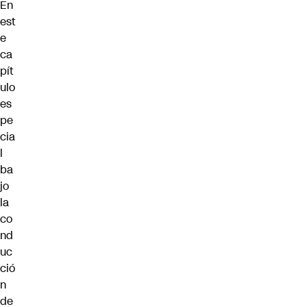
En
est
e
ca
pít
ulo
es
pe
cia
l
ba
jo
la
co
nd
uc
ció
n
de