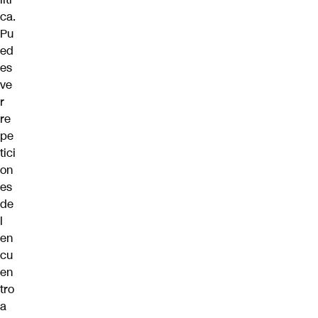
ca.
Pu
ed
es
ve
r
re
pe
tici
on
es
de
l
en
cu
en
tro
a