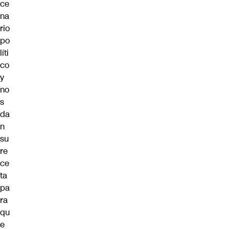
ce
na
rio
po
líti
co
y
no
s
da
n
su
re
ce
ta
pa
ra
qu
e