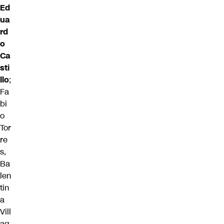
Ed
ua
rd
o
Ca
sti
llo
;
Fa
bi
o
Tor
re
s,
Ba
len
tin
a
Vill
ag