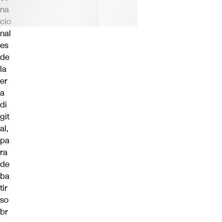
na
cio
nal
es
de
la
er
a
di
git
al,
pa
ra
de
ba
tir
so
br