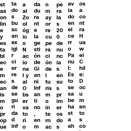
ta
os
av
da
st
a
n
pe
do
a
ia
du
as
al
m
ra
s
co
do
ra
on
Zo
ay
la
bu
nt
en
nt
lin
ol
or
s
sc
ra
el
e
e
óg
re
20
an
H
ce
la
y
ic
cu
0
ex
ua
rr
ge
es
o
pe
de
igi
w
o
sti
ta
N
ra
nu
r
ei
Pa
ón
bl
ac
ci
nc
ci
C
nu
de
ec
io
ón
ia
er
hil
l:
Gi
e
na
de
s
re
e:
Es
an
m
l y
l
en
s
D
to
ni
ec
al
tu
su
de
oc
se
Inf
an
O
ris
s
se
u
sa
an
is
bs
m
pr
gu
m
be
ti
m
er
o
im
ri
en
ha
no
o
va
in
er
da
to
st
,
pr
to
te
os
d
s
a
en
op
ri
rn
do
inf
co
ah
m
ue
o
ac
s