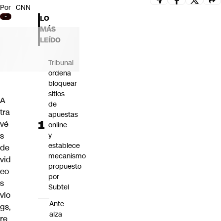
Por
CNN
Futuro 360
LO
Opinión
MÁS
LEÍDO
Tribunal
ordena
bloquear
sitios
A
de
tra
apuestas
vé
online
s
y
establece
de
mecanismo
vid
propuesto
eo
por
s
Subtel
vlo
Ante
gs,
alza
re