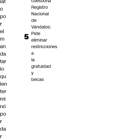
cuestiona
iat
Registro
o
Nacional
po
de
r
Vándalos:
el
Pide
m
eliminar
an
restricciones
a
da
la
tar
gratuidad
io
y
qu
becas
ien
ter
mi
nó
po
r
da
r