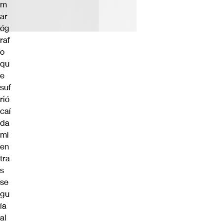
m
ar
óg
raf
o
qu
e
suf
rió
caí
da
mi
en
tra
s
se
gu
ía
al