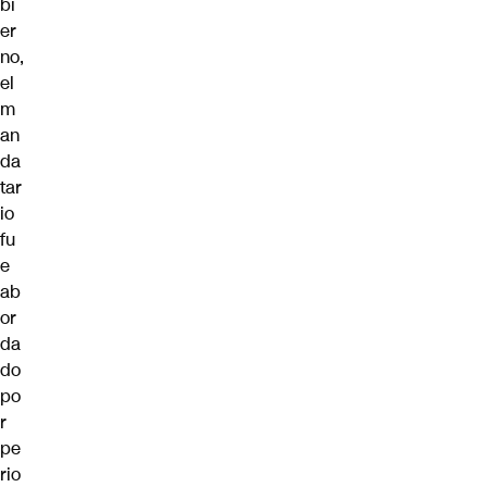
bi
er
no,
el
m
an
da
tar
io
fu
e
ab
or
da
do
po
r
pe
rio