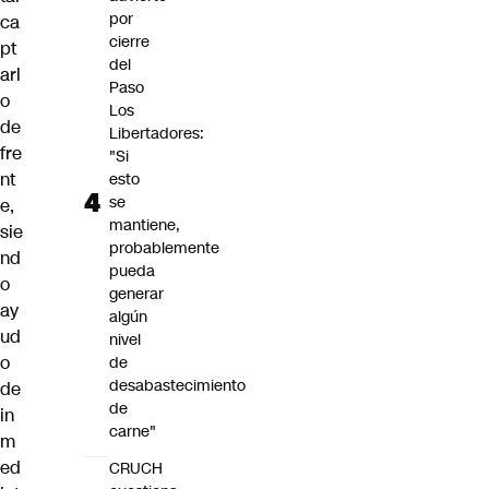
por
ca
cierre
pt
del
arl
Paso
o
Los
de
Libertadores:
fre
"Si
nt
esto
se
e,
mantiene,
sie
probablemente
nd
pueda
o
generar
ay
algún
ud
nivel
o
de
desabastecimiento
de
de
in
carne"
m
ed
CRUCH