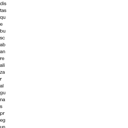
dis
tas
qu
e
bu
sc
ab
an
re
ali
za
r
al
gu
na
s
pr
eg
un