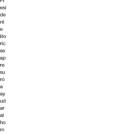
Pr
esi
de
nt
e
Bo
ric
se
ap
re
su
ró
a
ay
ud
ar
al
ho
m