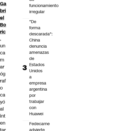
Ga
funcionamiento
bri
irregular
el
"De
Bo
forma
ric
descarada":
,
China
un
denuncia
ca
amenazas
de
m
Estados
ar
Unidos
óg
a
raf
empresa
o
argentina
ca
por
yó
trabajar
con
al
Huawei
int
en
Fedecarne
tar
advierte