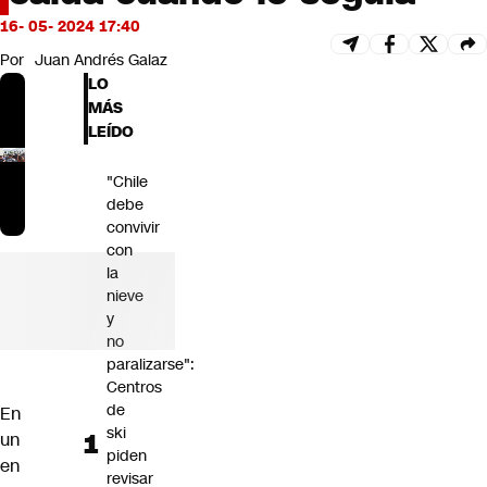
Futuro 360
16- 05- 2024 17:40
Opinión
Por
Juan Andrés Galaz
LO
MÁS
LEÍDO
"Chile
debe
convivir
con
la
nieve
y
no
paralizarse":
Centros
de
En
ski
un
piden
en
revisar