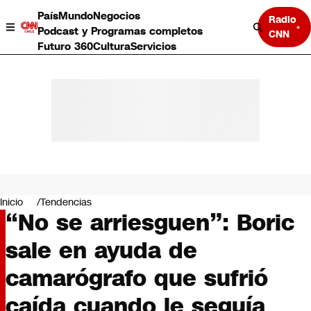
País
Mundo
Negocios
Radio
Podcast y Programas completos
CNN
Futuro 360
Cultura
Servicios
País
Mundo
Negocios
Inicio
Tendencias
“No se arriesguen”: Boric
Deportes
Programas completos
sale en ayuda de
Cultura
Servicios
camarógrafo que sufrió
Bits
CNN Data
caída cuando le seguía
CNN tiempo