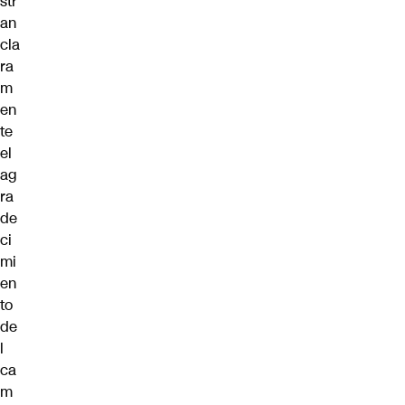
str
an
cla
ra
m
en
te
el
ag
ra
de
ci
mi
en
to
de
l
ca
m