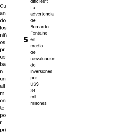
difíciles":
Cu
La
an
advertencia
do
de
Bernardo
los
Fontaine
niñ
en
os
medio
pr
de
ue
reevaluación
ba
de
n
inversiones
por
un
US$
ali
34
m
mil
en
millones
to
po
r
pri