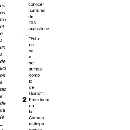
conocer
eñ
nombres
os
de
fre
203
nt
expositores
e
“Esto
a
no
un
va
a
a
de
ser
lici
sufrido
os
como
lo
a
de
taz
Quiroz”:
a
Presidente
de
de
ca
la
fé
Cámara
…
anticipa