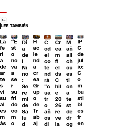
LEE TAMBIÉN
La
“E
H
IP
Dí
C
Cr
M
fe
st
ac
C
a
od
ea
añ
ri
o
ie
de
de
el
m
ali
a
no
nd
jul
l
co
fi
ch
de
va
a
io:
Ni
te
el
cu
ar
a
cr
C
ño
nd
ds
es
te
se
ea
o
:
rá
C
ti
s
r
Gr
m
Se
"c
hil
on
vi
su
up
bu
re
ua
e
a
su
fri
o
sti
mi
tr
20
te
al
do
de
bl
de
o
26
st
es
co
Tr
es
Sa
añ
re
de
m
m
ab
fr
lu
os
ve
dr
ás
o
aj
en
d
di
la
og