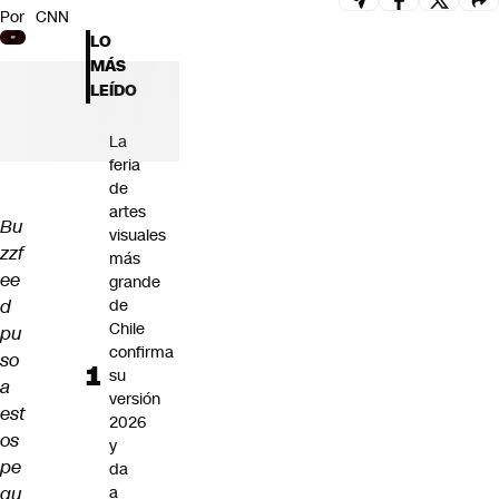
Por
CNN
Futuro 360
LO
Opinión
MÁS
LEÍDO
La
feria
de
artes
Bu
visuales
zzf
más
ee
grande
d
de
Chile
pu
confirma
so
su
a
versión
est
2026
os
y
pe
da
qu
a