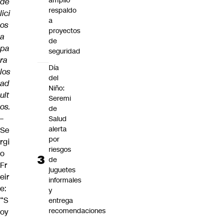
amplio
de
respaldo
lici
a
os
proyectos
a
de
pa
seguridad
ra
Día
los
del
ad
Niño:
ult
Seremi
os.
de
–
Salud
alerta
Se
por
rgi
riesgos
o
de
Fr
juguetes
eir
informales
e:
y
“S
entrega
recomendaciones
oy