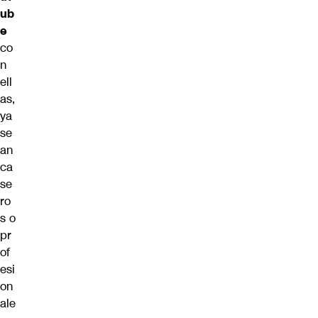
ub
e
co
n
ell
as,
ya
se
an
ca
se
ro
s o
pr
of
esi
on
ale