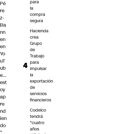
para
Pé
la
re
compra
z-
segura
Ba
Hacienda
nn
crea
en
Grupo
en
de
Yo
Trabajo
uT
para
ub
impulsar
e…
la
exportación
est
de
oy
servicios
ap
financieros
re
Codelco
nd
tendrá
ien
"cuatro
do
años
”