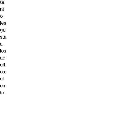
ta
nt
o
les
gu
sta
a
los
ad
ult
os:
el
ca
fé.