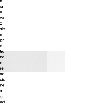
m
er
a
ve
z
sie
m
pr
e
tie
ne
n
re
ac
cio
ne
s
gr
aci