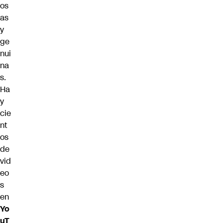
os
as
y
ge
nui
na
s.
Ha
y
cie
nt
os
de
vid
eo
s
en
Yo
uT