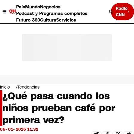
País
Mundo
Negocios
Radio
Podcast y Programas completos
CNN
Futuro 360
Cultura
Servicios
País
Mundo
Negocios
Inicio
Tendencias
¿Qué pasa cuando los
Deportes
Programas completos
niños prueban café por
Cultura
Servicios
primera vez?
Bits
CNN Data
06- 01- 2016 11:32
CNN tiempo