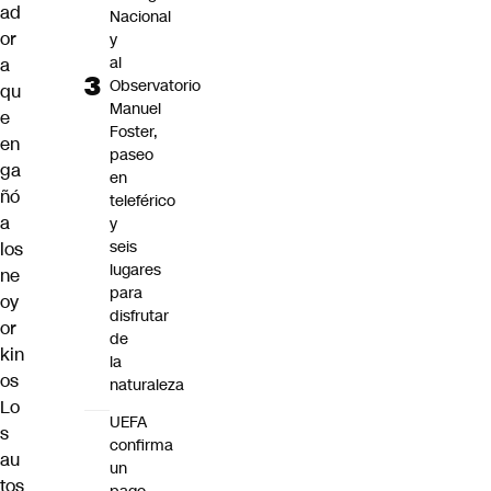
ad
Nacional
or
y
al
a
Observatorio
qu
Manuel
e
Foster,
en
paseo
ga
en
ñó
teleférico
a
y
seis
los
lugares
ne
para
oy
disfrutar
or
de
kin
la
os
naturaleza
Lo
UEFA
s
confirma
au
un
tos