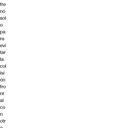
fre
nó
sol
o
pa
ra
evi
tar
la
col
isi
ón
fro
nt
al
co
n
otr
o