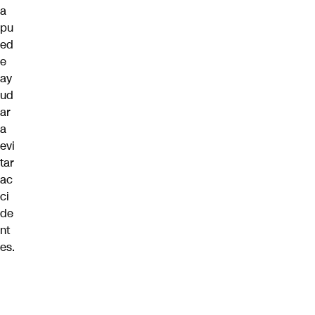
a
pu
ed
e
ay
ud
ar
a
evi
tar
ac
ci
de
nt
es.