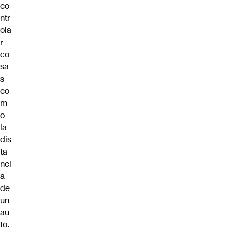
co
ntr
ola
r
co
sa
s
co
m
o
la
dis
ta
nci
a
de
un
au
to,