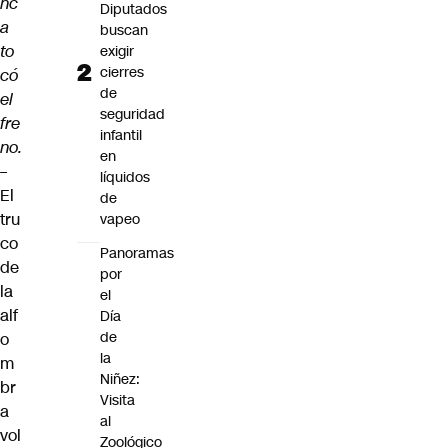
nc
Diputados
a
buscan
to
exigir
cierres
có
de
el
seguridad
fre
infantil
no.
en
–
líquidos
El
de
tru
vapeo
co
Panoramas
de
por
la
el
alf
Día
de
o
la
m
Niñez:
br
Visita
a
al
vol
Zoológico