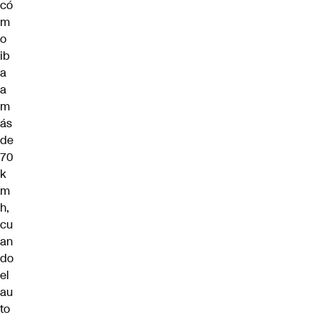
có
m
o
ib
a
a
m
ás
de
70
k
m
h,
cu
an
do
el
au
to