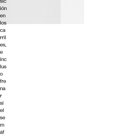
sic
ión
en
los
ca
rril
es,
e
inc
lus
o
fre
na
r
si
el
se
m
áf