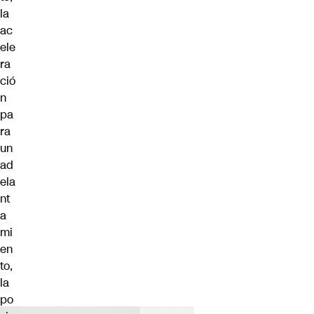
la
ac
ele
ra
ció
n
pa
ra
un
ad
ela
nt
a
mi
en
to,
la
po