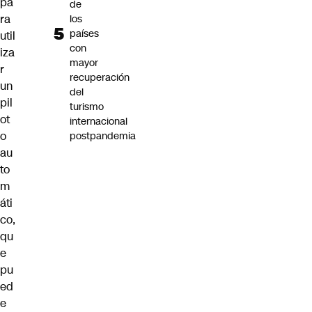
pa
de
ra
los
países
util
con
iza
mayor
r
recuperación
un
del
pil
turismo
ot
internacional
o
postpandemia
au
to
m
áti
co,
qu
e
pu
ed
e