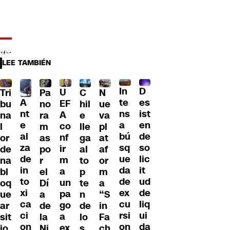
LEE TAMBIÉN
D
In
U
Tri
Pa
C
N
A
es
te
EF
bu
no
hil
ue
nt
ist
ns
A
na
ra
e
va
e
en
a
co
l
m
lle
pl
al
de
bú
nf
or
as
ga
at
za
so
sq
ir
de
po
al
af
de
lic
ue
m
na
r
to
or
in
it
da
a
bl
el
p
m
to
ud
de
un
oq
Dí
te
a
xi
de
ex
pa
ue
a
n
“S
ca
liq
cu
go
ar
de
de
in
ci
ui
rsi
a
sit
la
lo
Fa
on
da
on
ex
io
Ni
s
ch