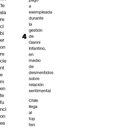
pago
Te
a
sla
exempleada
durante
re
la
ci
gestión
bi
de
er
Gianni
on
Infantino,
re
en
cie
medio
de
nt
desmentidos
e
sobre
m
relación
en
sentimental
te
Chile
fu
llega
nci
al
on
top
es
ten