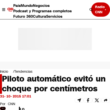
País
Mundo
Negocios
Radio
Podcast y Programas completos
CNN
Futuro 360
Cultura
Servicios
País
Mundo
Negocios
Inicio
Tendencias
Piloto automático evitó un
Deportes
Programas completos
choque por centímetros
Cultura
Servicios
31- 10- 2015 17:01
Bits
CNN Data
Por
CNN
CNN tiempo
LO