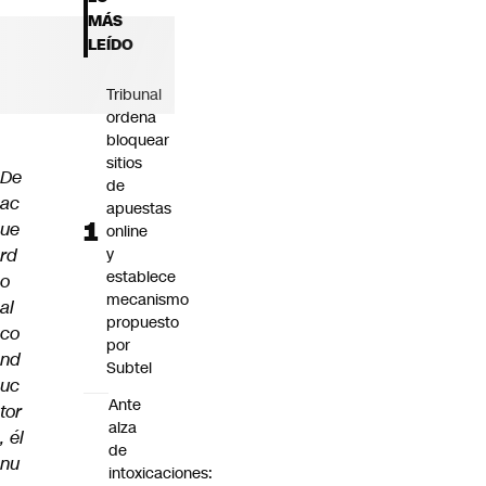
Futuro 360
MÁS
Opinión
LEÍDO
Tribunal
ordena
bloquear
sitios
De
de
ac
apuestas
ue
online
rd
y
establece
o
mecanismo
al
propuesto
co
por
nd
Subtel
uc
Ante
tor
alza
, él
de
nu
intoxicaciones: