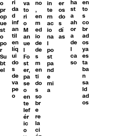
ri
en
ha
no
o
va
in
er
da
to
st
,
pr
to
te
os
d
s
a
en
op
ri
rn
do
inf
co
ah
m
ue
o
ac
s
an
br
or
ed
st
M
io
dí
til
ad
a
io
o
an
na
as
en
os
de
de
po
ue
l
líq
ya
l
de
r
l
po
ui
es
ca
s
Su
Fo
st
do
ta
so
m
bt
st
pa
s
ba
en
el
er,
nd
de
n
ti
pa
e
va
sa
do
se
mi
pe
ld
s
o
a
o
ad
so
en
os
br
te
e
lef
re
ér
la
ic
ci
o