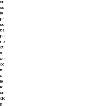
eo
es
la
pr
ue
ba
pe
rfe
ct
a
de
có
m
o
la
te
cn
olo
gí