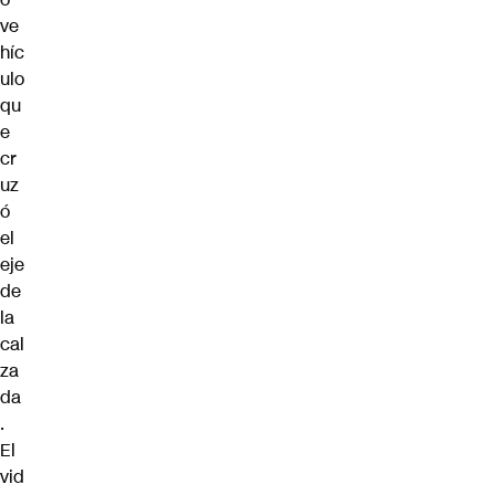
ve
híc
ulo
qu
e
cr
uz
ó
el
eje
de
la
cal
za
da
.
El
vid