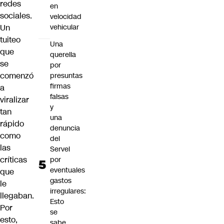
redes
en
sociales.
velocidad
vehicular
Un
tuiteo
Una
que
querella
se
por
comenzó
presuntas
firmas
a
falsas
viralizar
y
tan
una
rápido
denuncia
como
del
las
Servel
críticas
por
eventuales
que
gastos
le
irregulares:
llegaban.
Esto
Por
se
esto,
sabe