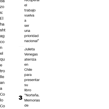
recuperar
da
el
zo
trabajo
s:
vuelva
El
a
ha
ser
sht
una
ag
prioridad
nacional”
co
n
Julieta
el
Venegas
qu
aterriza
en
e
Chile
tro
para
lle
presentar
an
su
a
libro
Co
“Norteña.
lo
Memorias
de
Co