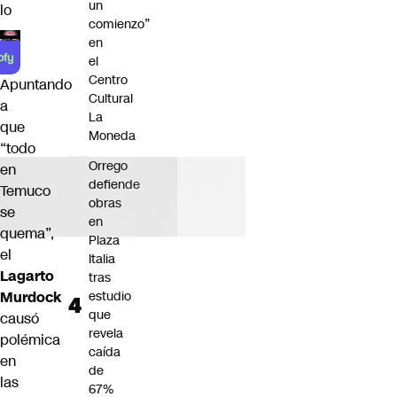
un
lo
comienzo”
en
el
Centro
Apuntando
Cultural
a
La
que
Moneda
“todo
Orrego
en
defiende
Temuco
obras
se
en
quema”,
Plaza
el
Italia
Lagarto
tras
estudio
Murdock
que
causó
revela
polémica
caída
en
de
las
67%