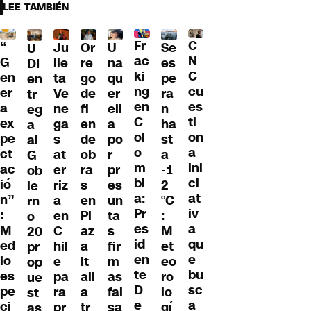
LEE TAMBIÉN
Fr
C
“
Ju
Or
U
Se
U
ac
N
G
lie
re
na
es
DI
ki
C
en
ta
go
qu
pe
en
ng
cu
er
Ve
de
er
ra
tr
en
es
a
ne
fi
ell
n
eg
C
ti
ex
ga
en
a
ha
a
ol
on
pe
s
de
po
st
al
o
a
ct
at
ob
r
a
G
m
ini
ac
er
ra
pr
-1
ob
bi
ci
ió
riz
s
es
2
ie
a:
at
n”
a
en
un
°C
rn
Pr
iv
:
en
Pl
ta
:
o
es
a
M
C
az
s
M
20
id
qu
ed
hil
a
fir
et
pr
en
e
io
e
It
m
eo
op
te
bu
es
pa
ali
as
ro
ue
D
sc
pe
ra
a
fal
lo
st
e
a
ci
pr
tr
sa
gí
as