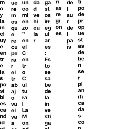
ri
ti
m
un
da
ga
de
ue
as
po
o
co
d
st
l
re
re
de
y
mi
ve
os
su
m
gi
pr
la
en
hi
irr
r
os
on
op
in
zo
cu
eg
de
qu
es
ue
cl
”
la
ul
l
e
st
uy
en
r
ar
pa
re
as
e
el
es
ís
cu
de
en
C
:
pe
be
tr
en
Es
ra
n
e
tr
to
r
se
la
o
se
el
r
s
C
sa
tr
pl
po
ul
be
ab
an
si
tu
de
aj
ifi
bl
ra
la
o
ca
es
l
in
vu
da
ca
La
ve
el
s
nd
M
sti
va
co
id
on
ga
a
n