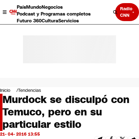
País
Mundo
Negocios
Radio
Podcast y Programas completos
CNN
Futuro 360
Cultura
Servicios
País
Mundo
Negocios
Inicio
Tendencias
Murdock se disculpó con
Deportes
Programas completos
Temuco, pero en su
Cultura
Servicios
particular estilo
Bits
CNN Data
21- 04- 2016 13:55
CNN tiempo