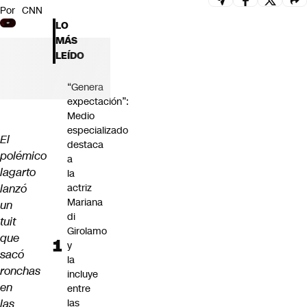
Por
CNN
Futuro 360
LO
Opinión
MÁS
LEÍDO
“Genera
expectación”:
Medio
especializado
El
destaca
polémico
a
lagarto
la
lanzó
actriz
Mariana
un
di
tuit
Girolamo
que
y
sacó
la
ronchas
incluye
en
entre
las
las