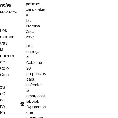
posibles
redes
candidatas
sociales.
a
los
-
Premios
Los
Oscar
memes
2027
tras
UDI
la
entrega
derrota
al
de
Gobierno
Colo
20
propuestas
Colo
para
-
enfrentar
#S
la
eC
emergencia
ae
laboral:
nA
“Queremos
Pe
que