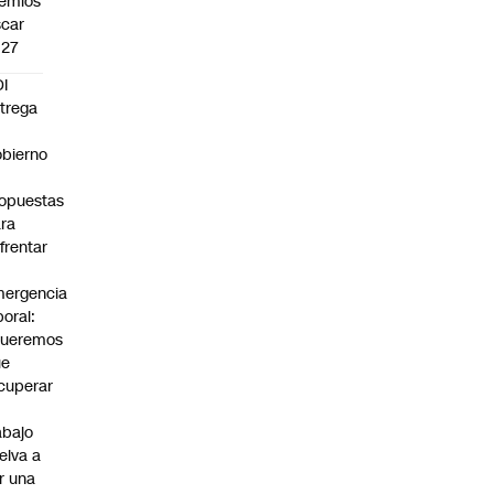
emios
car
027
I
trega
bierno
0
opuestas
ra
frentar
ergencia
boral:
Queremos
ue
cuperar
abajo
elva a
r una