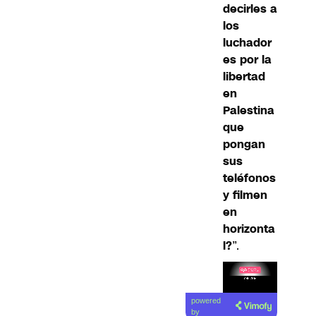
decirles a
los
luchador
es por la
libertad
en
Palestina
que
pongan
sus
teléfonos
y filmen
en
horizonta
l?
”.
Lea el
powered
artículo
by