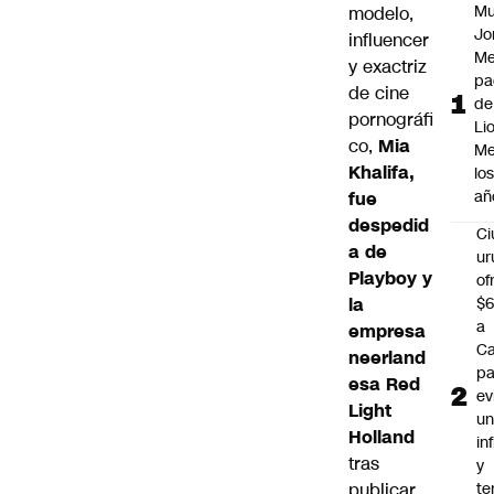
Mu
modelo,
Jo
influencer
Me
y exactriz
pa
de cine
de
pornográfi
Li
co,
Mia
Me
Khalifa
,
lo
añ
fue
despedid
C
a de
ur
Playboy
y
of
la
$6
a
empresa
Ca
neerland
pa
esa Red
ev
Light
u
Holland
in
tras
y
publicar
te