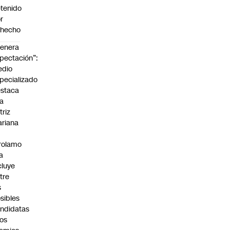
tenido
r
ohecho
enera
pectación”:
edio
pecializado
staca
la
triz
riana
rolamo
la
cluye
tre
s
sibles
ndidatas
los