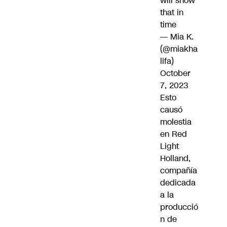
will show
that in
time
— Mia K.
(@miakha
lifa)
October
7, 2023
Esto
causó
molestia
en Red
Light
Holland,
compañía
dedicada
a la
producció
n de