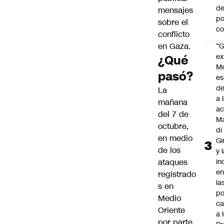
de
mensajes
po
sobre el
c
conflicto
en Gaza.
“G
ex
¿Qué
M
pasó?
es
de
La
a 
mañana
ac
del 7 de
Ma
octubre,
di
en medio
Gi
de los
y 
ataques
in
en
registrado
la
s en
po
Medio
ca
Oriente
a 
por parte