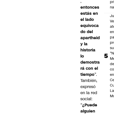
,
pr
entonces
na
estás en
Ju
el lado
V
equivoca
at
do del
en
pa
apartheid
pr
y la
su
historia
“N
lo
M
demostra
de
rá con el
co
tiempo
”.
en
Ce
También,
Cu
expresó
L
en la red
M
social:
“
¿Puede
alguien