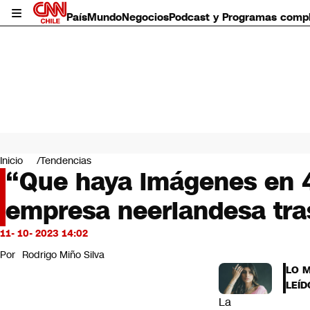
País
Mundo
Negocios
Podcast y Programas comp
País
Mundo
Inicio
Tendencias
Negocios
“Que haya imágenes en 4
Deportes
empresa neerlandesa tra
Programas completos
Cultura
Servicios
11- 10- 2023 14:02
Bits
Por
Rodrigo Miño Silva
CNN Data
LO 
CNN tiempo
LEÍD
Futuro 360
La
Opinión