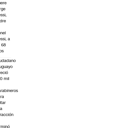
ere
rge
ssi,
dre
onel
ssi, a
s 68
os
iudadano
uguayo
reció
0 mil
rabineros
ra
itar
na
fracción
rminó