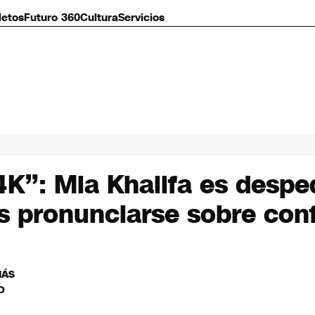
letos
Futuro 360
Cultura
Servicios
K”: Mia Khalifa es despe
s pronunciarse sobre conf
MÁS
O