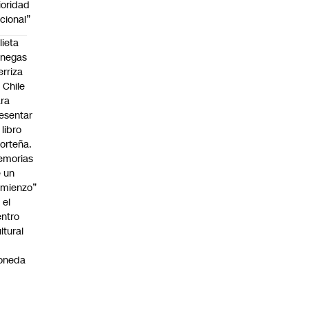
ioridad
cional”
lieta
enegas
erriza
 Chile
ra
esentar
 libro
orteña.
emorias
 un
mienzo”
 el
ntro
ltural
a
oneda