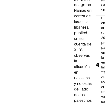
Pr
del grupo
Os
Hamás
en
2
contra de
UD
Israel
, la
en
libanesa
al
publicó
Go
2
en su
pr
cuenta de
pa
X: “Si
en
observas
la
la
em
situación
la
en
“
q
Palestina
re
y no estás
el
del lado
tr
de los
vu
palestinos
se