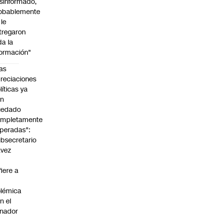
sinformado,
obablemente
 le
tregaron
da la
formación"
as
reciaciones
líticas ya
an
uedado
ompletamente
peradas":
bsecretario
avez
fiere a
lémica
n el
nador