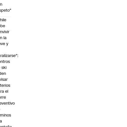
on
speto"
hile
ebe
nvivir
n la
eve y
o
ralizarse":
ntros
 ski
den
visar
iterios
ra el
erre
eventivo
e
aminos
la