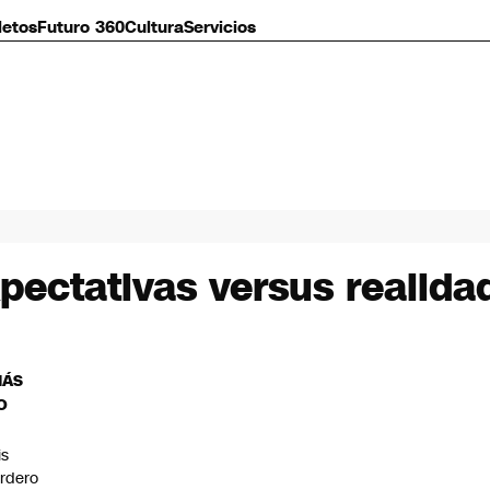
letos
Futuro 360
Cultura
Servicios
pectativas versus realida
MÁS
O
is
rdero