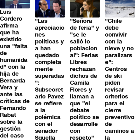
Luis
Cordero
"Las
"Señora
"Chile
afirma
apreciacio
de feria" y
debe
que ha
nes
"se le
convivir
existido
políticas y
salió lo
con la
una "falta
a han
poblacion
nieve y no
de
quedado
al": Ferias
paralizars
humanida
completa
Libres
e":
d" con la
mente
rechazan
Centros
hija de
superadas
dichos de
de ski
Bernarda
":
Camila
piden
Vera y
Subsecret
Flores y
revisar
ante las
ario Pavez
llaman a
criterios
críticas de
se refiere
que "el
para el
Fernando
a la
debate
cierre
Rabat
polémica
político se
preventivo
sobre la
con el
desarrolle
de
gestión
senador
con
caminos a
del caso
Squella
respeto"
la