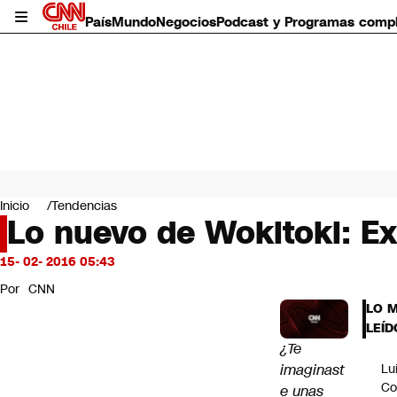
País
Mundo
Negocios
Podcast y Programas comp
País
Mundo
Inicio
Tendencias
Negocios
Lo nuevo de Wokitoki: Ex
Deportes
Programas completos
15- 02- 2016 05:43
Cultura
Por
CNN
Servicios
LO 
Bits
LEÍD
CNN Data
¿Te
CNN tiempo
imaginast
Lu
Futuro 360
Co
e unas
Opinión