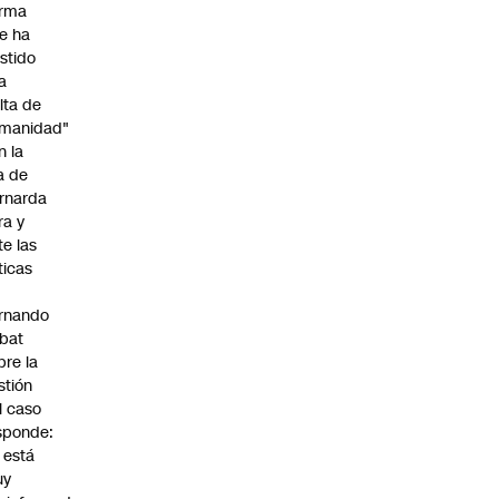
irma
e ha
istido
a
alta de
manidad"
n la
ja de
rnarda
ra y
te las
íticas
rnando
bat
bre la
stión
l caso
sponde:
l está
uy