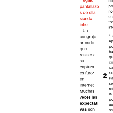
“regaló”
de
pantallazo
pr
no
s de ella
en
siendo
to
infiel
in
–
Un
"L
cangrejo
ap
armado
po
que
h
resiste a
q
su
c
captura
su
es furor
Su
P
en
se
Internet
re
Muchas
la
veces las
po
expectati
co
vas
son
se