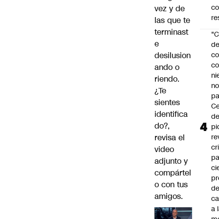
c
vez y de
re
las que te
terminast
"C
e
d
desilusion
co
co
ando o
ni
riendo.
n
¿Te
pa
sientes
Ce
identifica
de
do?,
pi
revisa el
re
cr
video
pa
adjunto y
ci
compártel
pr
o con tus
d
amigos.
c
a 