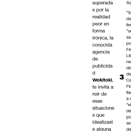
superada
Sq
s por la
"S
realidad
d
peor en
fe
forma
"s
sa
irónica, la
po
conocida
Fe
agencia
Li
de
re
publicida
di
d
d
Wokitoki
,
Ca
Fl
te invita a
ll
reír de
a 
esas
"e
situacione
d
s que
po
idealizast
se
e alguna
de