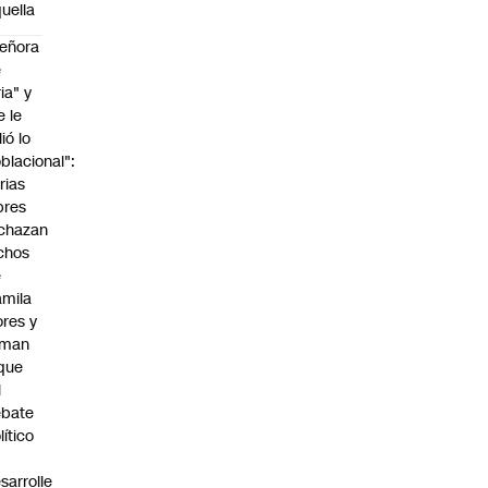
uella
eñora
e
ria" y
e le
lió lo
blacional":
rias
bres
chazan
chos
e
mila
ores y
aman
que
l
ebate
lítico
sarrolle