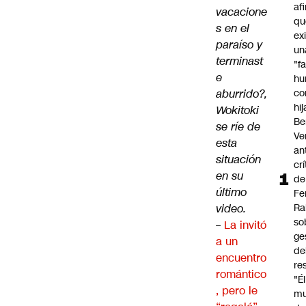
af
vacacione
qu
s en el
ex
paraíso y
un
terminast
"f
e
hu
aburrido?,
co
hi
Wokitoki
Be
se ríe de
Ve
esta
an
situación
cr
en su
de
último
Fe
video.
Ra
so
–
La invitó
ge
a un
de
encuentro
re
romántico
"É
, pero le
m