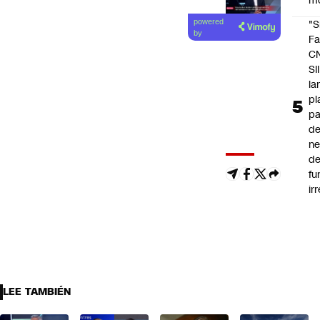
m
"S
powered
by
Fa
C
SII
la
pl
pa
de
ne
d
fu
ir
LEE TAMBIÉN