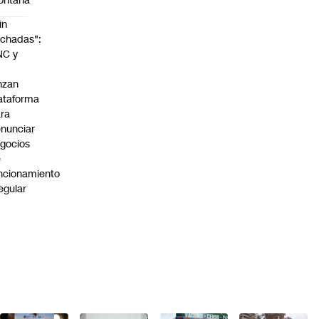
ontaña
in
chadas":
NC y
nzan
ataforma
ra
nunciar
gocios
e
ncionamiento
regular