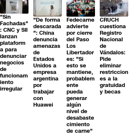
"Sin
"De forma
Fedecarne
CRUCH
Fachadas"
descarada
advierte
cuestiona
: CNC y SII
": China
por cierre
Registro
lanzan
denuncia
del Paso
Nacional
plataform
amenazas
Los
de
a para
de
Libertador
Vándalos:
denunciar
Estados
es: "Si
Pide
negocios
Unidos a
esto se
eliminar
de
empresa
mantiene,
restriccion
funcionam
argentina
probablem
es a la
iento
por
ente
gratuidad
irregular
trabajar
pueda
y becas
con
generar
Huawei
algún
nivel de
desabaste
cimiento
de carne"