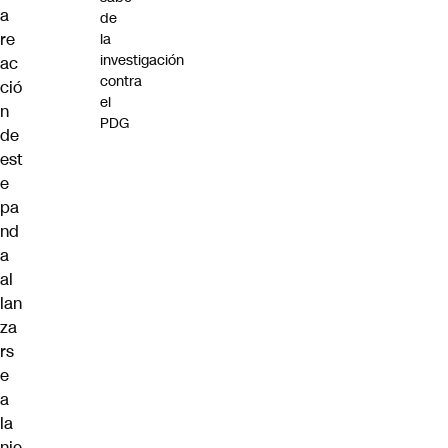
a
de
re
la
investigación
ac
contra
ció
el
n
PDG
de
est
e
pa
nd
a
al
lan
za
rs
e
a
la
nie