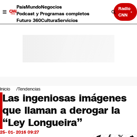
País
Mundo
Negocios
Radio
Podcast y Programas completos
CNN
Futuro 360
Cultura
Servicios
País
Mundo
Negocios
Inicio
Tendencias
Las ingeniosas imágenes
Deportes
Programas completos
que llaman a derogar la
Cultura
Servicios
“Ley Longueira”
Bits
CNN Data
25- 01- 2016 09:27
CNN tiempo