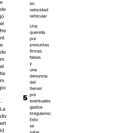
e
en
de
velocidad
vehicular
jó
el
Una
fre
querella
nt
por
e
presuntas
firmas
de
falsas
m
y
al
una
tie
denuncia
m
del
po
Servel
por
eventuales
-
gastos
La
irregulares:
div
Esto
ert
se
id
sabe