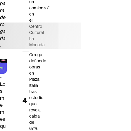
un
pa
comienzo”
ra
en
de
el
ro
Centro
ga
Cultural
rla
La
Moneda
.
Orrego
defiende
obras
en
-
Plaza
Lo
Italia
s
tras
estudio
m
que
e
revela
m
caída
es
de
qu
67%