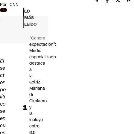
Por
CNN
Futuro 360
LO
Opinión
MÁS
LEÍDO
“Genera
expectación”:
Medio
especializado
El
destaca
se
a
ct
la
or
actriz
Mariana
po
di
líti
Girolamo
co
y
se
la
en
incluye
cu
entre
en
las