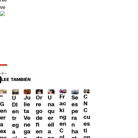
ve
LEE TAMBIÉN
Fr
C
“
Ju
Or
U
Se
U
ac
N
G
lie
re
na
es
DI
ki
C
en
ta
go
qu
pe
en
ng
cu
er
Ve
de
er
ra
tr
en
es
a
ne
fi
ell
n
eg
C
ti
ex
ga
en
a
ha
a
ol
on