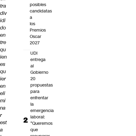
posibles
tra
candidatas
div
a
idi
los
do
Premios
en
Oscar
tre
2027
qu
UDI
ien
entrega
es
al
qu
Gobierno
ier
20
propuestas
en
para
eli
enfrentar
mi
la
na
emergencia
r
laboral:
est
“Queremos
a
que