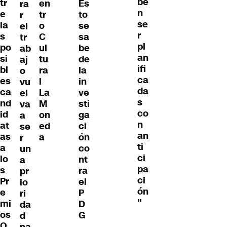
be
tr
en
Es
ra
n
e
tr
to
r
se
la
o
se
el
r
s
C
sa
tr
pl
po
ul
be
ab
an
si
tu
de
aj
ifi
bl
ra
la
o
ca
es
l
in
vu
da
ca
La
ve
el
s
nd
M
sti
va
co
id
on
ga
a
n
at
ed
ci
se
an
as
a
ón
r
ti
a
co
un
ci
lo
nt
a
pa
s
ra
pr
ci
Pr
el
io
ón
e
P
ri
"
mi
D
da
os
G
d
O