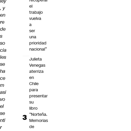
recuperar
ley
el
, y
trabajo
en
vuelva
re
a
de
ser
s
una
so
prioridad
nacional”
cia
les
Julieta
se
Venegas
ha
aterriza
en
ce
Chile
m
para
asi
presentar
vo
su
el
libro
se
“Norteña.
nti
Memorias
de
r