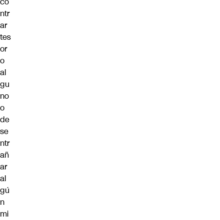
co
ntr
ar
tes
or
o
al
gu
no
o
de
se
ntr
añ
ar
al
gú
n
mi