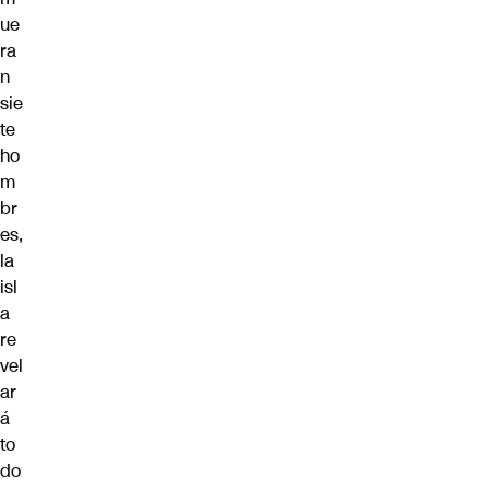
ue
ra
n
sie
te
ho
m
br
es,
la
isl
a
re
vel
ar
á
to
do