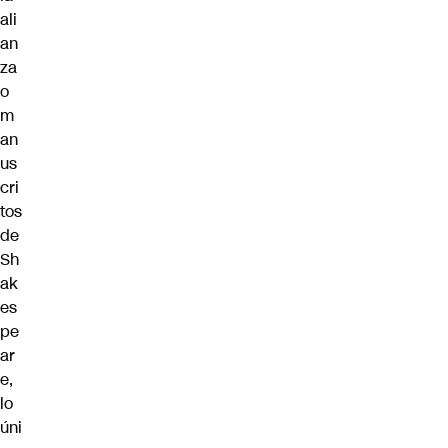
ali
an
za
o
m
an
us
cri
tos
de
Sh
ak
es
pe
ar
e,
lo
úni