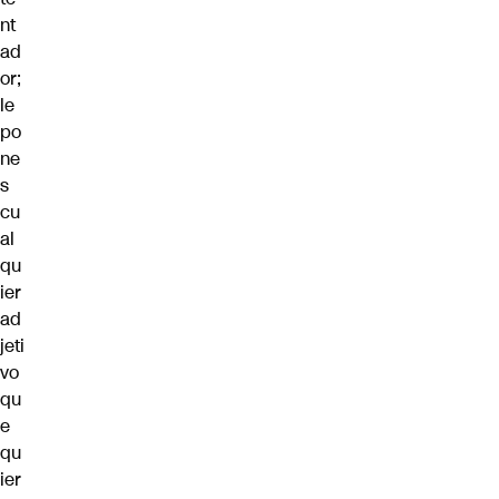
nt
ad
or;
le
po
ne
s
cu
al
qu
ier
ad
jeti
vo
qu
e
qu
ier