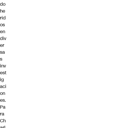
do
he
rid
os
en
div
er
sa
s
inv
est
ig
aci
on
es.
Pa
ra
Ch
arl