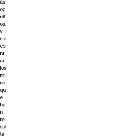
ás
oc
ult
os,
y
sin
co
nt
ar
los
mil
es
qu
e
ha
n
re
sul
ta