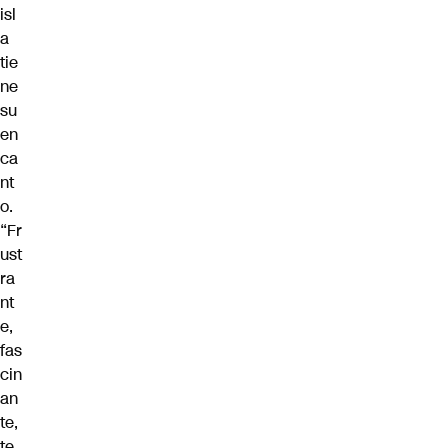
isl
a
tie
ne
su
en
ca
nt
o.
“Fr
ust
ra
nt
e,
fas
cin
an
te,
te