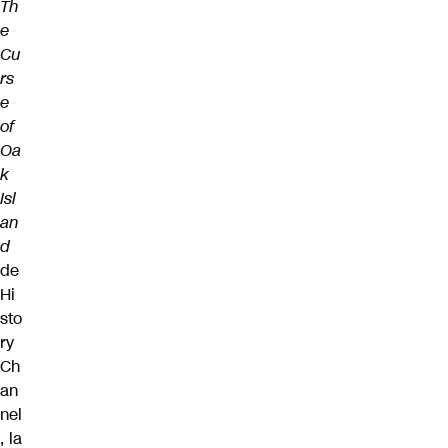
Th
e
Cu
rs
e
of
Oa
k
Isl
an
d
de
Hi
sto
ry
Ch
an
nel
, la