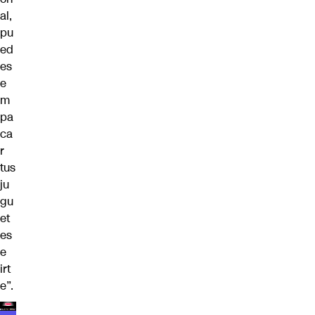
al,
pu
ed
es
e
m
pa
ca
r
tus
ju
gu
et
es
e
irt
e”.