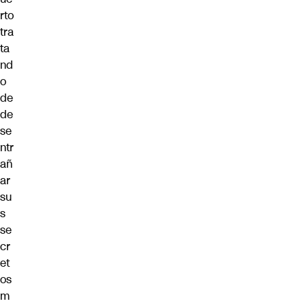
rto
tra
ta
nd
o
de
de
se
ntr
añ
ar
su
s
se
cr
et
os
m