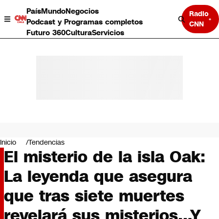
País
Mundo
Negocios
Radio
Podcast y Programas completos
CNN
Futuro 360
Cultura
Servicios
País
Mundo
Negocios
Inicio
Tendencias
El misterio de la isla Oak:
Deportes
Programas completos
La leyenda que asegura
Cultura
Servicios
que tras siete muertes
Bits
CNN Data
revelará sus misterios…Y
CNN tiempo