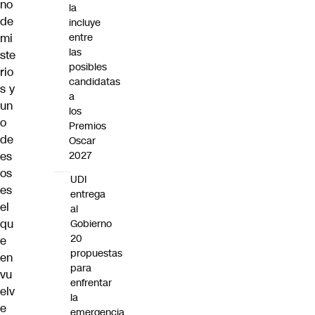
no
la
de
incluye
entre
mi
las
ste
posibles
rio
candidatas
s y
a
un
los
o
Premios
de
Oscar
2027
es
os
UDI
es
entrega
el
al
qu
Gobierno
20
e
propuestas
en
para
vu
enfrentar
elv
la
e
emergencia