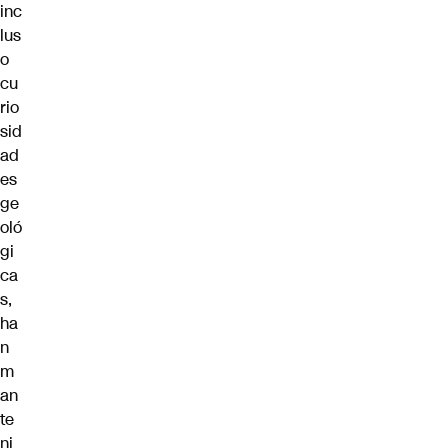
inc
lus
o
cu
rio
sid
ad
es
ge
oló
gi
ca
s,
ha
n
m
an
te
ni