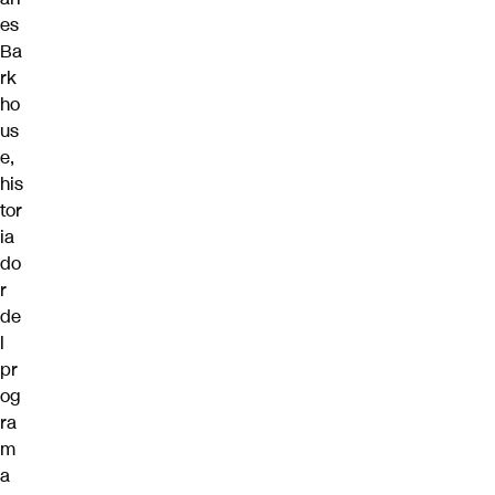
es
Ba
rk
ho
us
e,
his
tor
ia
do
r
de
l
pr
og
ra
m
a