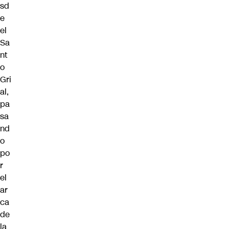
sd
e
el
Sa
nt
o
Gri
al,
pa
sa
nd
o
po
r
el
ar
ca
de
la