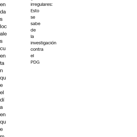
en
irregulares:
Esto
da
se
s
sabe
loc
de
ale
la
s
investigación
cu
contra
en
el
PDG
ta
n
qu
e
el
dí
a
en
qu
e
m