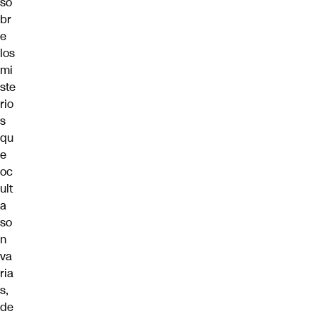
so
br
e
los
mi
ste
rio
s
qu
e
oc
ult
a
so
n
va
ria
s,
de