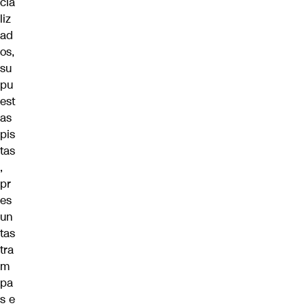
cia
liz
ad
os,
su
pu
est
as
pis
tas
,
pr
es
un
tas
tra
m
pa
s e