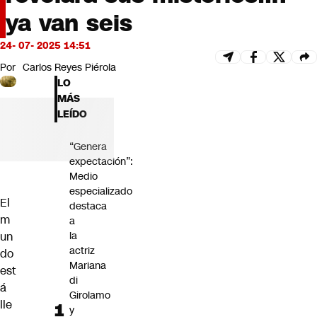
Futuro 360
ya van seis
Opinión
24- 07- 2025 14:51
Por
Carlos Reyes Piérola
LO
MÁS
LEÍDO
“Genera
expectación”:
Medio
especializado
El
destaca
m
a
la
un
actriz
do
Mariana
est
di
á
Girolamo
lle
y