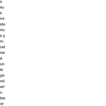
s
su
s
mi
ste
rio
s y
m
ost
rar
á
un
le
ge
nd
ari
o
tes
or