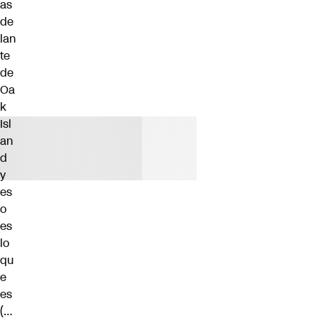
as
de
lan
te
de
Oa
k
Isl
an
d
y
es
o
es
lo
qu
e
es
(…