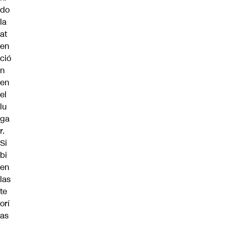
do
la
at
en
ció
n
en
el
lu
ga
r.
Si
bi
en
las
te
orí
as