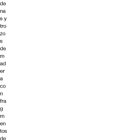
de
na
s y
tro
zo
s
de
m
ad
er
a
co
n
fra
g
m
en
tos
de