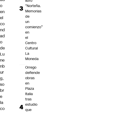
libro
o
“Norteña.
Memorias
en
de
el
un
co
comienzo”
nd
en
ad
el
o
Centro
de
Cultural
La
Lu
Moneda
ne
nb
Orrego
ur
defiende
obras
g,
en
so
Plaza
br
Italia
e
tras
la
estudio
co
que