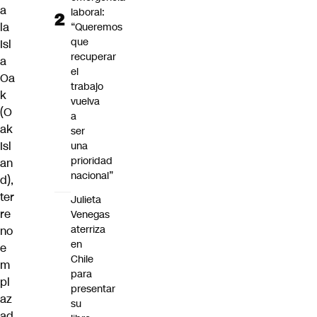
a
laboral:
la
“Queremos
que
Isl
recuperar
a
el
Oa
trabajo
k
vuelva
(O
a
ak
ser
Isl
una
prioridad
an
nacional”
d),
ter
Julieta
re
Venegas
aterriza
no
en
e
Chile
m
para
pl
presentar
az
su
ad