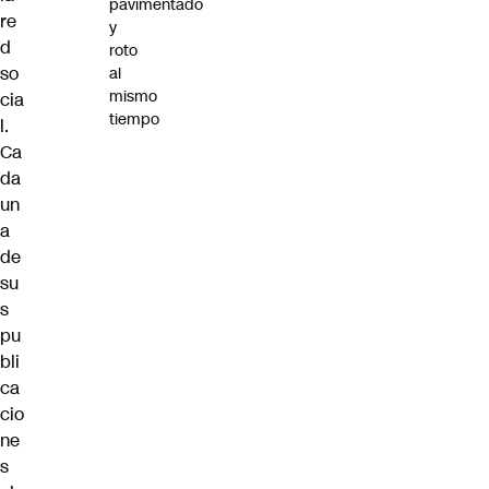
pavimentado
re
y
d
roto
so
al
mismo
cia
tiempo
l.
Ca
da
un
a
de
su
s
pu
bli
ca
cio
ne
s