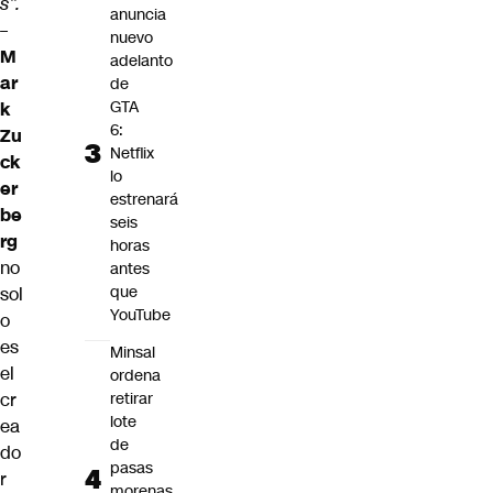
s”.
anuncia
–
nuevo
M
adelanto
ar
de
GTA
k
6:
Zu
Netflix
ck
lo
er
estrenará
be
seis
rg
horas
no
antes
que
sol
YouTube
o
es
Minsal
el
ordena
cr
retirar
lote
ea
de
do
pasas
r
morenas