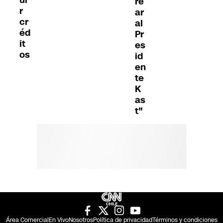
ui
re
r
ar
cr
al
éd
Pr
it
es
os
id
en
te
K
as
t"
Área Comercial
En Vivo
Nosotros
Política de privacidad
Términos y condiciones