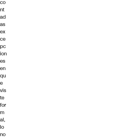
co
nt
ad
as
ex
ce
pc
ion
es
en
qu
e
vis
te
for
m
al,
lo
no