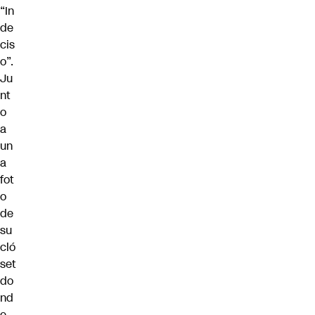
“In
de
cis
o”.
Ju
nt
o
a
un
a
fot
o
de
su
cló
set
do
nd
e