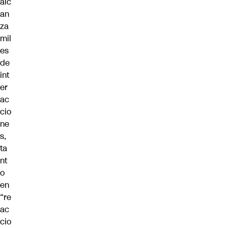
alc
an
za
mil
es
de
int
er
ac
cio
ne
s,
ta
nt
o
en
“re
ac
cio