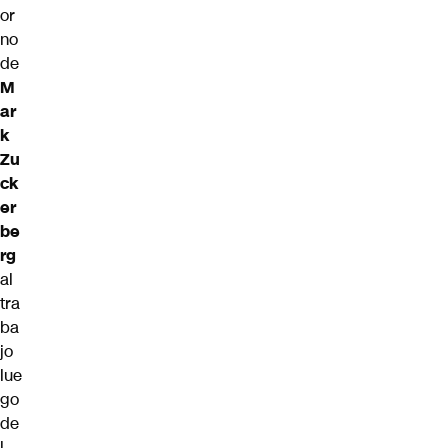
or
no
de
M
ar
k
Zu
ck
er
be
rg
al
tra
ba
jo
lue
go
de
l