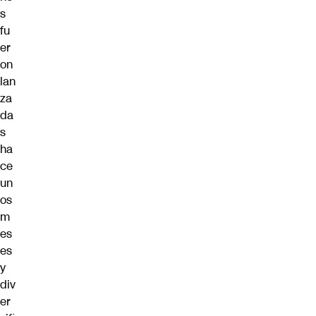
s
fu
er
on
lan
za
da
s
ha
ce
un
os
m
es
es
y
div
er