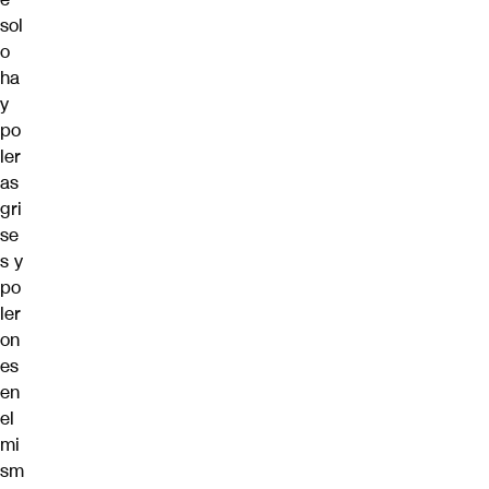
sol
o
ha
y
po
ler
as
gri
se
s y
po
ler
on
es
en
el
mi
sm