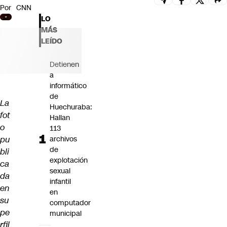
Por
CNN
Futuro 360
LO
Opinión
MÁS
LEÍDO
Detienen
a
informático
de
La
Huechuraba:
fot
Hallan
o
113
pu
archivos
de
bli
explotación
ca
sexual
da
infantil
en
en
su
computador
pe
municipal
rfil