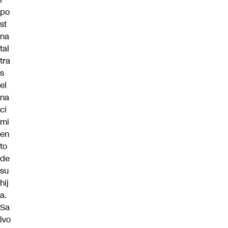
po
st
na
tal
tra
s
el
na
ci
mi
en
to
de
su
hij
a.
Sa
lvo