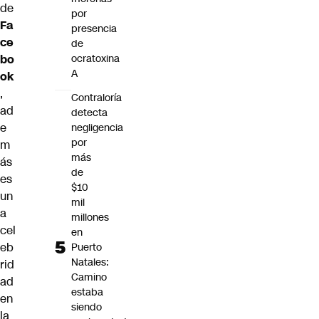
de
por
Fa
presencia
ce
de
bo
ocratoxina
A
ok
,
Contraloría
ad
detecta
e
negligencia
por
m
más
ás
de
es
$10
un
mil
a
millones
cel
en
eb
Puerto
Natales:
rid
Camino
ad
estaba
en
siendo
la