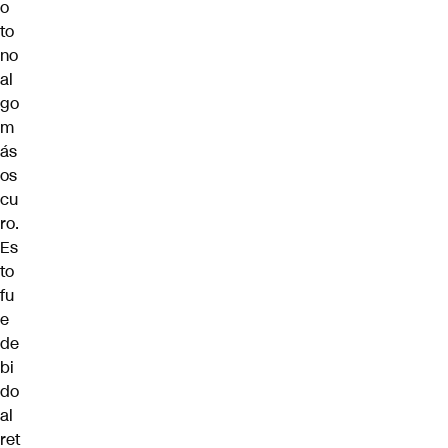
o
to
no
al
go
m
ás
os
cu
ro.
Es
to
fu
e
de
bi
do
al
ret