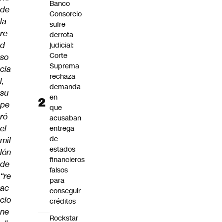
Banco
de
Consorcio
la
sufre
re
derrota
d
judicial:
Corte
so
Suprema
cia
rechaza
l,
demanda
su
en
pe
que
ró
acusaban
el
entrega
de
mil
estados
lón
financieros
de
falsos
“re
para
ac
conseguir
cio
créditos
ne
Rockstar