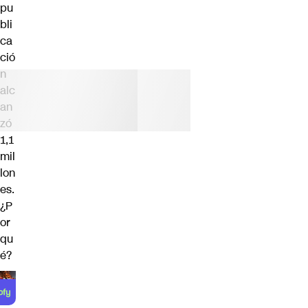
pu
bli
ca
ció
n
alc
an
zó
1,1
mil
lon
es.
¿P
or
qu
é?