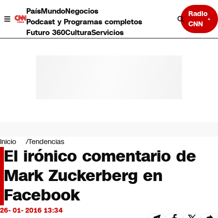
País
Mundo
Negocios
Radio
Podcast y Programas completos
CNN
Futuro 360
Cultura
Servicios
País
Mundo
Negocios
Inicio
Tendencias
El irónico comentario de
Deportes
Programas completos
Mark Zuckerberg en
Cultura
Servicios
Facebook
Bits
CNN Data
26- 01- 2016 13:34
CNN tiempo