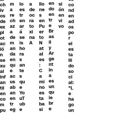
en
m
lo
a
llo
si
ch
co
do
a
es
de
ne
ón
iv
nd
en
re
tr
oc
s
en
os
en
tr
ch
en
ra
en
vi
de
ad
e
az
ar
to
Pu
vo
ex
os
Br
a
á
xi
er
pl
po
as
de
se
na
to
ot
r
il
m
is
A
N
ac
el
y
an
ho
at
ió
es
Ar
da
ra
al
n
ta
ge
en
s
es
se
lli
nt
qu
an
:
xu
do
in
e
te
C
al
so
a
ac
s
a
inf
ci
es
us
qu
mi
an
al:
un
ab
e
no
til
"L
qu
an
Yo
es
en
e
ie
en
uT
ta
co
ha
br
tr
ub
ba
m
go
e
eg
e
si
pu
un