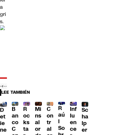
a
gri
s.
LEE TAMBIÉN
R
B
R
Mi
C
Inf
D
Sc
aú
an
oc
ns
on
lu
et
ha
l
co
ks
al
tr
en
ie
lp
So
C
ta
or
al
ce
ne
er
hr,