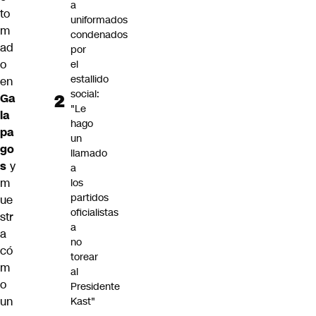
a
to
uniformados
m
condenados
ad
por
o
el
estallido
en
social:
Ga
"Le
la
hago
pa
un
go
llamado
s
y
a
m
los
partidos
ue
oficialistas
str
a
a
no
có
torear
m
al
o
Presidente
un
Kast"