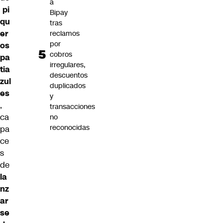
a
pi
Bipay
qu
tras
er
reclamos
por
os
cobros
pa
irregulares,
tia
descuentos
zul
duplicados
es
y
,
transacciones
ca
no
reconocidas
pa
ce
s
de
la
nz
ar
se