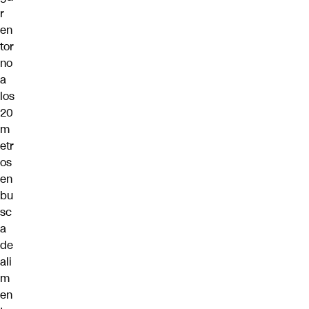
r
en
tor
no
a
los
20
m
etr
os
en
bu
sc
a
de
ali
m
en