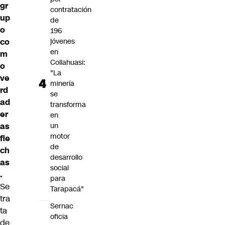
gr
contratación
up
de
o
196
co
jóvenes
en
m
Collahuasi:
o
"La
ve
minería
rd
se
ad
transforma
er
en
as
un
motor
fle
de
ch
desarrollo
as
social
.
para
Se
Tarapacá"
tra
Sernac
ta
oficia
de