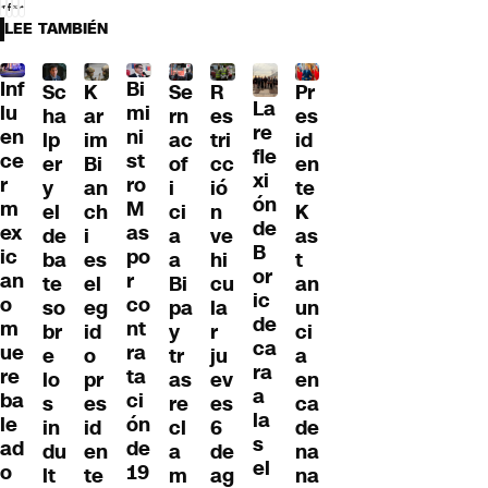
LEE TAMBIÉN
Inf
Bi
Sc
K
Se
Pr
R
La
lu
mi
ha
ar
rn
es
es
re
en
ni
lp
im
ac
id
tri
fle
ce
st
er
Bi
of
en
cc
xi
r
ro
y
an
i
te
ió
ón
m
M
el
ch
ci
K
n
de
ex
as
de
i
a
as
ve
B
ic
po
ba
es
a
t
hi
or
an
r
te
el
Bi
an
cu
ic
o
co
so
eg
pa
un
la
de
m
nt
br
id
y
ci
r
ca
ue
ra
e
o
tr
a
ju
ra
re
ta
lo
pr
as
en
ev
a
ba
ci
s
es
re
ca
es
la
le
ón
in
id
cl
de
6
s
ad
de
du
en
a
na
de
el
o
19
lt
te
m
na
ag