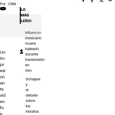
Por
CNN
Futuro 360
LO
Opinión
MÁS
LEÍDO
Influencer
mexicano
muere
baleado
Un
durante
im
transmisión
pr
en
esi
vivo
on
Schalper
an
y
te
el
vid
debate
sobre
eo
los
fu
indultos
e