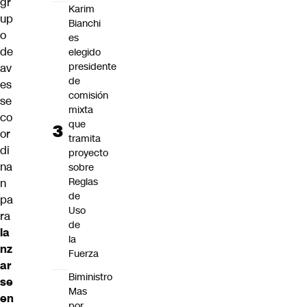
gr
Karim
up
Bianchi
o
es
de
elegido
presidente
av
de
es
comisión
se
mixta
co
que
or
tramita
di
proyecto
na
sobre
Reglas
n
de
pa
Uso
ra
de
la
la
nz
Fuerza
ar
Biministro
se
Mas
en
por