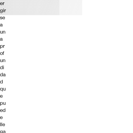
er
gir
se
a
un
a
pr
of
un
di
da
d
qu
e
pu
ed
e
lle
ga