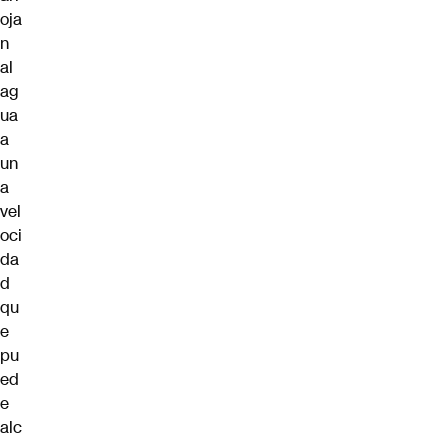
oja
n
al
ag
ua
a
un
a
vel
oci
da
d
qu
e
pu
ed
e
alc