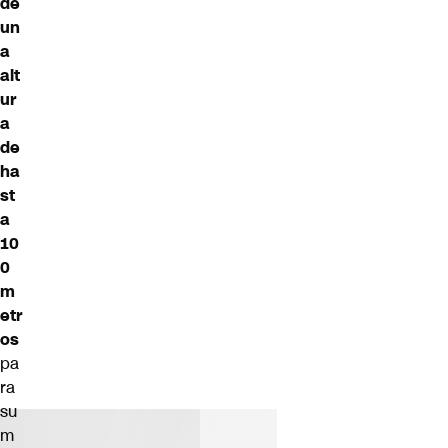
de
un
a
alt
ur
a
de
ha
st
a
10
0
m
etr
os
pa
ra
su
m