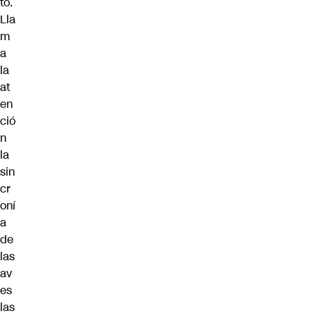
to.
Lla
m
a
la
at
en
ció
n
la
sin
cr
oní
a
de
las
av
es
las