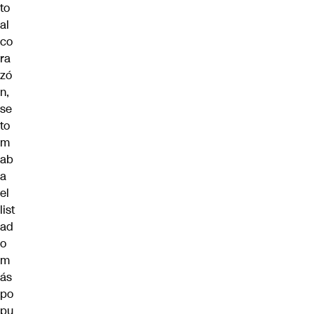
to
al
co
ra
zó
n,
se
to
m
ab
a
el
list
ad
o
m
ás
po
pu