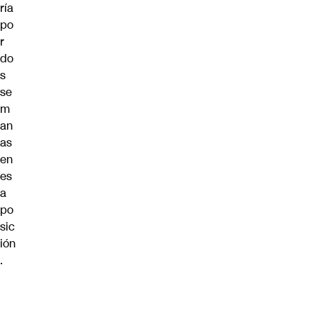
ría
po
r
do
s
se
m
an
as
en
es
a
po
sic
ión
.