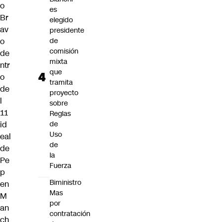
o
es
Br
elegido
av
presidente
o
de
comisión
de
mixta
ntr
que
o
tramita
de
proyecto
l
sobre
11
Reglas
id
de
Uso
eal
de
de
la
Pe
Fuerza
p
Biministro
en
Mas
M
por
an
contratación
ch