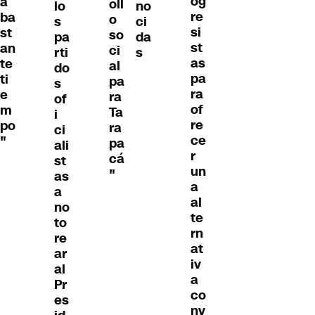
og
á
oll
lo
no
re
ba
o
s
ci
si
st
so
pa
da
st
an
ci
rti
s
as
te
al
do
pa
ti
pa
s
ra
e
ra
of
of
m
Ta
i
re
po
ra
ci
ce
"
pa
ali
r
cá
st
un
"
as
a
a
al
no
te
to
rn
re
at
ar
iv
al
a
Pr
co
es
nv