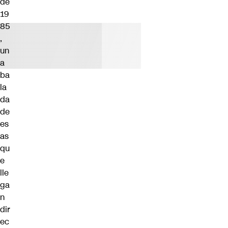
de
19
85
,
un
a
ba
la
da
de
es
as
qu
e
lle
ga
n
dir
ec