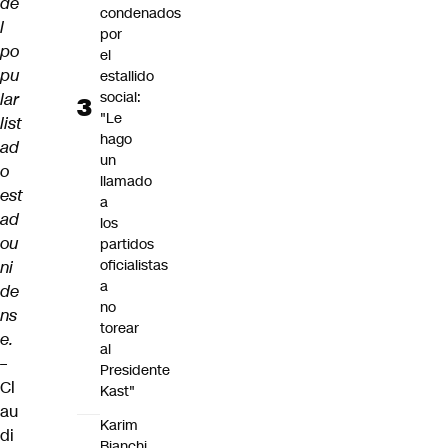
de
condenados
l
por
po
el
pu
estallido
social:
lar
"Le
list
hago
ad
un
o
llamado
est
a
ad
los
ou
partidos
oficialistas
ni
a
de
no
ns
torear
e.
al
–
Presidente
Cl
Kast"
au
Karim
di
Bianchi