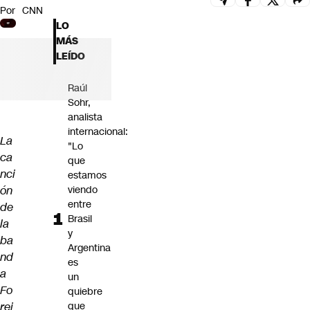
Por
CNN
Futuro 360
LO
Opinión
MÁS
LEÍDO
Raúl
Sohr,
analista
internacional:
La
"Lo
ca
que
nci
estamos
ón
viendo
entre
de
Brasil
la
y
ba
Argentina
nd
es
a
un
Fo
quiebre
rei
que