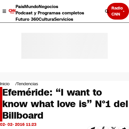
País
Mundo
Negocios
Radio
Podcast y Programas completos
CNN
Futuro 360
Cultura
Servicios
País
Mundo
Negocios
Inicio
Tendencias
Efeméride: “I want to
Deportes
Programas completos
know what love is” N°1 del
Cultura
Servicios
Billboard
Bits
CNN Data
02- 02- 2016 11:23
CNN tiempo