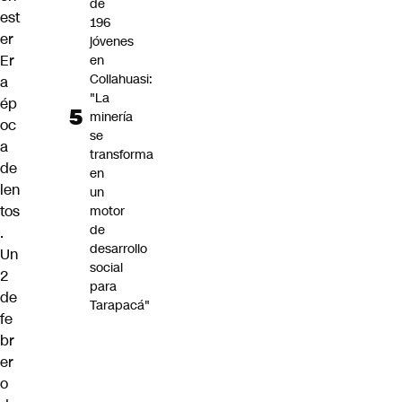
de
est
196
er
jóvenes
Er
en
Collahuasi:
a
"La
ép
minería
oc
se
a
transforma
de
en
len
un
tos
motor
de
.
desarrollo
Un
social
2
para
de
Tarapacá"
fe
br
er
o