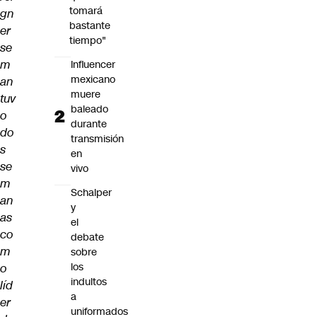
tomará
gn
bastante
er
tiempo"
se
m
Influencer
mexicano
an
muere
tuv
baleado
o
durante
do
transmisión
s
en
se
vivo
m
Schalper
an
y
as
el
co
debate
m
sobre
los
o
indultos
líd
a
er
uniformados