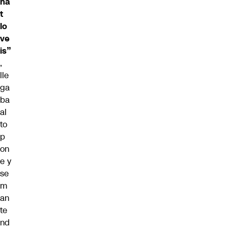
ha
t
lo
ve
is”
,
lle
ga
ba
al
to
p
on
e y
se
m
an
te
nd