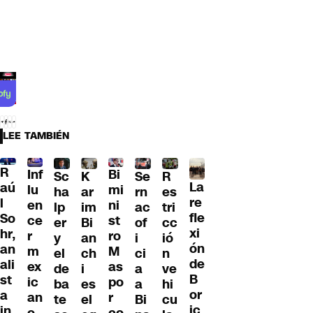
LEE TAMBIÉN
R
Inf
Bi
Sc
K
Se
R
La
aú
lu
mi
ha
ar
rn
es
re
l
en
ni
lp
im
ac
tri
fle
So
ce
st
er
Bi
of
cc
xi
hr,
r
ro
y
an
i
ió
ón
an
m
M
el
ch
ci
n
de
ali
ex
as
de
i
a
ve
B
st
ic
po
ba
es
a
hi
or
a
an
r
te
el
Bi
cu
ic
in