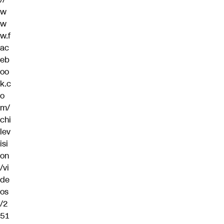
w
w
w.f
ac
eb
oo
k.c
o
m/
chi
lev
isi
on
/vi
de
os
/2
51