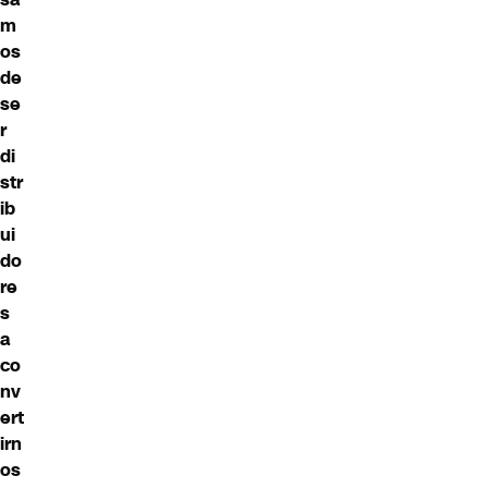
m
os
de
se
r
di
str
ib
ui
do
re
s
a
co
nv
ert
irn
os