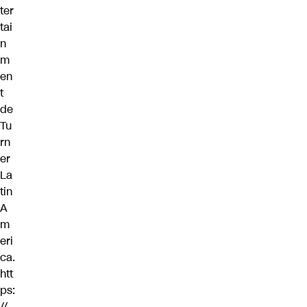
ter
tai
n
m
en
t
de
Tu
rn
er
La
tin
A
m
eri
ca.
htt
ps:
//