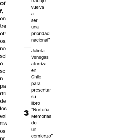
trabajo
Of
vuelva
f
,
a
en
ser
tre
una
otr
prioridad
nacional”
os,
no
Julieta
sol
Venegas
o
aterriza
en
so
Chile
n
para
pa
presentar
rte
su
de
libro
los
“Norteña.
exi
Memorias
de
tos
un
os
comienzo”
pr