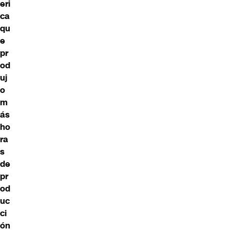
eri
ca
qu
e
pr
od
uj
o
m
ás
ho
ra
s
de
pr
od
uc
ci
ón