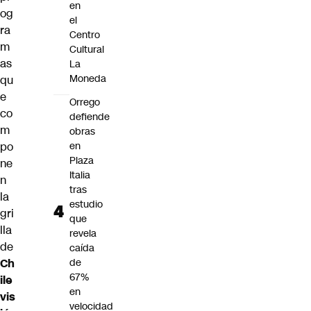
en
og
el
ra
Centro
m
Cultural
as
La
Moneda
qu
e
Orrego
co
defiende
m
obras
po
en
Plaza
ne
Italia
n
tras
la
estudio
gri
que
lla
revela
de
caída
Ch
de
67%
ile
en
vis
velocidad