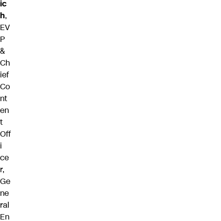
ic
h
,
EV
P
&
Ch
ief
Co
nt
en
t
Off
i
ce
r,
Ge
ne
ral
En