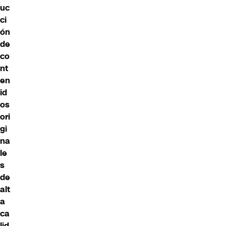
uc
ci
ón
de
co
nt
en
id
os
ori
gi
na
le
s
de
alt
a
ca
lid