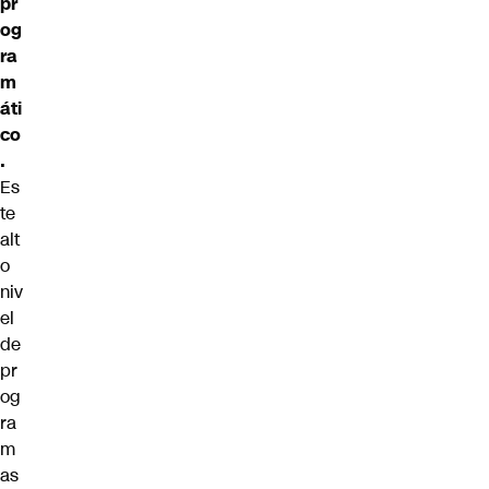
pr
og
ra
m
áti
co
.
Es
te
alt
o
niv
el
de
pr
og
ra
m
as