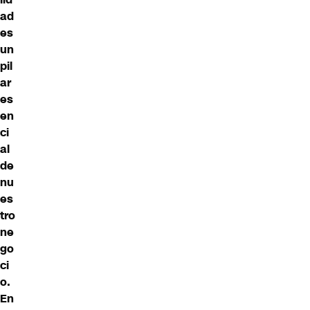
ad
es
un
pil
ar
es
en
ci
al
de
nu
es
tro
ne
go
ci
o.
En