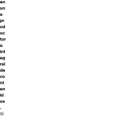
en
un
a
pr
od
uc
tor
a
int
eg
ral
de
co
nt
en
id
os
.
Si