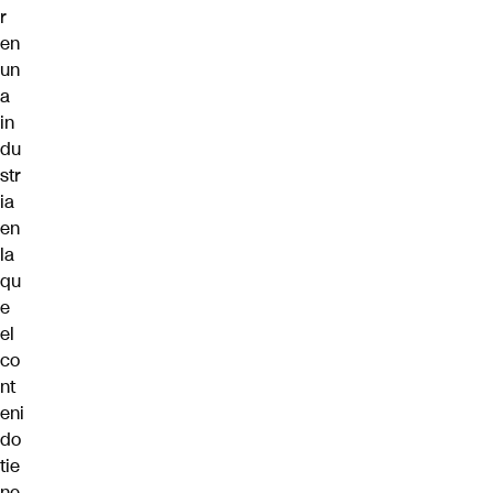
r
en
un
a
in
du
str
ia
en
la
qu
e
el
co
nt
eni
do
tie
ne