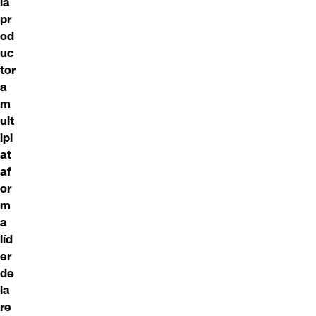
la
pr
od
uc
tor
a
m
ult
ipl
at
af
or
m
a
líd
er
de
la
re