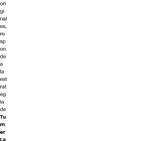
ori
gi
nal
es,
re
sp
on
de
a
la
est
rat
eg
ia
de
Tu
rn
er
La