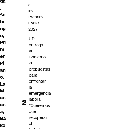
da
a
,
los
Sa
Premios
bi
Oscar
ng
2027
o,
UDI
Pri
entrega
m
al
er
Gobierno
Pl
20
propuestas
an
para
o,
enfrentar
La
la
M
emergencia
añ
laboral:
an
“Queremos
a,
que
recuperar
Ba
el
ke