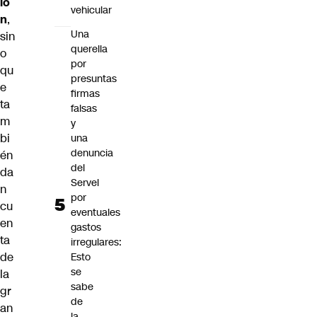
ió
vehicular
n
,
Una
sin
querella
o
por
qu
presuntas
e
firmas
ta
falsas
m
y
bi
una
denuncia
én
del
da
Servel
n
por
cu
eventuales
en
gastos
ta
irregulares:
de
Esto
se
la
sabe
gr
de
an
la