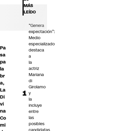
Futuro 360
MÁS
Opinión
LEÍDO
“Genera
expectación”:
Medio
especializado
Pa
destaca
sa
a
pa
la
la
actriz
Mariana
br
di
a,
Girolamo
La
y
Di
la
vi
incluye
na
entre
Co
las
posibles
mi
candidatas