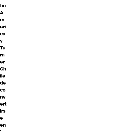
tin
A
m
eri
ca
y
Tu
rn
er
Ch
ile
de
co
nv
ert
irs
e
en