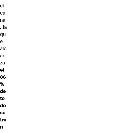
el
ca
nal
, la
qu
e
alc
an
za
el
86
%
de
to
do
su
tre
n