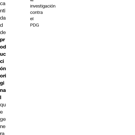
ca
investigación
nti
contra
da
el
d
PDG
de
pr
od
uc
ci
ón
ori
gi
na
l
qu
e
ge
ne
ra