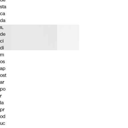
sta
ca
da
s,
de
ci
di
m
os
ap
ost
ar
po
r
la
pr
od
uc