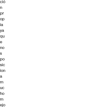
ció
n
pr
op
ia
ya
qu
e
no
s
po
sic
ion
a
m
uc
ho
m
ejo