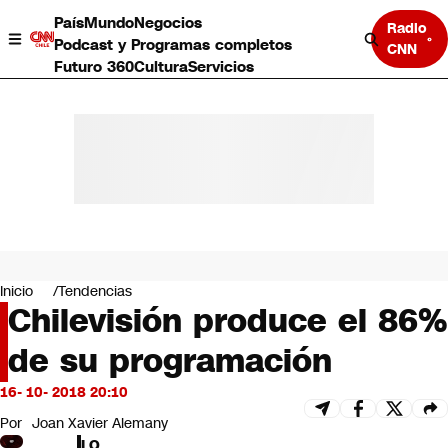
País
Mundo
Negocios
Radio
Podcast y Programas completos
CNN
Futuro 360
Cultura
Servicios
País
Mundo
Negocios
Inicio
Tendencias
Chilevisión produce el 86%
Deportes
Programas completos
de su programación
Cultura
Servicios
16- 10- 2018 20:10
Bits
CNN Data
Por
Joan Xavier Alemany
CNN tiempo
LO