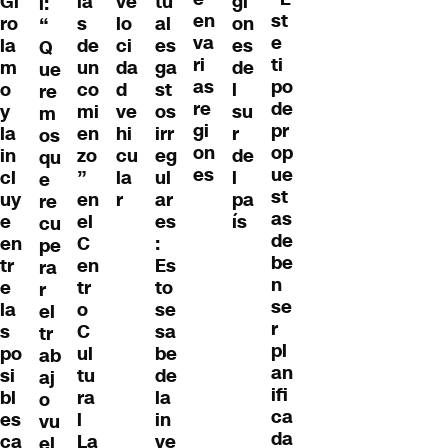
Gi
ia
ve
tu
gi
l:
en
st
ro
s
lo
al
on
“
va
e
la
de
ci
es
es
Q
ri
ti
m
un
da
ga
de
ue
as
po
o
co
d
st
l
re
re
de
y
mi
ve
os
su
m
gi
pr
la
en
hi
irr
r
os
on
op
in
zo
cu
eg
de
qu
es
ue
cl
”
la
ul
l
e
st
uy
en
r
ar
pa
re
as
e
el
es
ís
cu
de
en
C
:
pe
be
tr
en
Es
ra
n
e
tr
to
r
se
la
o
se
el
r
s
C
sa
tr
pl
po
ul
be
ab
an
si
tu
de
aj
ifi
bl
ra
la
o
ca
es
l
in
vu
da
ca
La
ve
el