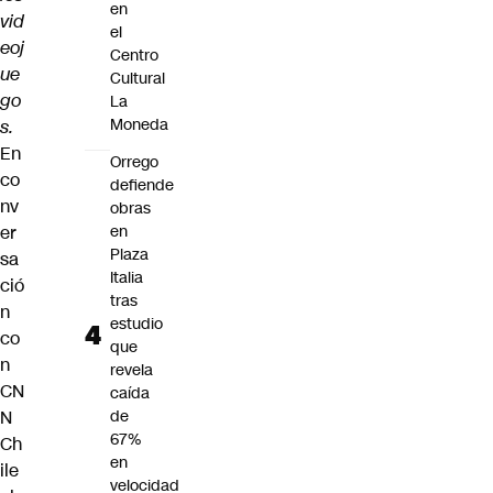
en
vid
el
eoj
Centro
ue
Cultural
go
La
Moneda
s.
En
Orrego
co
defiende
nv
obras
er
en
Plaza
sa
Italia
ció
tras
n
estudio
co
que
n
revela
CN
caída
N
de
67%
Ch
en
ile
velocidad