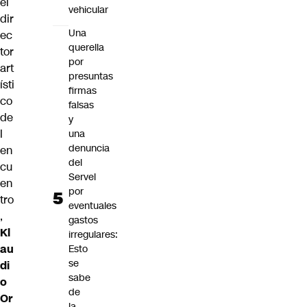
el
vehicular
dir
Una
ec
querella
tor
por
art
presuntas
ísti
firmas
co
falsas
de
y
l
una
denuncia
en
del
cu
Servel
en
por
tro
eventuales
,
gastos
Kl
irregulares:
au
Esto
se
di
sabe
o
de
Or
la