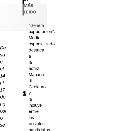
Futuro 360
MÁS
Opinión
LEÍDO
“Genera
expectación”:
Medio
especializado
De
destaca
sd
a
e
la
el
actriz
Mariana
14
di
al
Girolamo
17
y
de
la
ag
incluye
ost
entre
o
las
posibles
se
candidatas