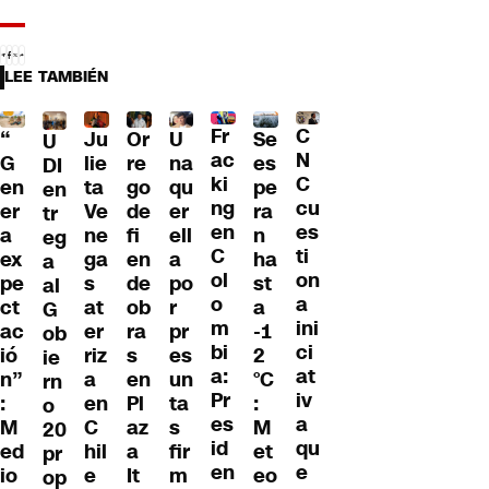
LEE TAMBIÉN
Fr
C
“
Ju
Or
U
Se
U
ac
N
G
lie
re
na
es
DI
ki
C
en
ta
go
qu
pe
en
ng
cu
er
Ve
de
er
ra
tr
en
es
a
ne
fi
ell
n
eg
C
ti
ex
ga
en
a
ha
a
ol
on
pe
s
de
po
st
al
o
a
ct
at
ob
r
a
G
m
ini
ac
er
ra
pr
-1
ob
bi
ci
ió
riz
s
es
2
ie
a:
at
n”
a
en
un
°C
rn
Pr
iv
:
en
Pl
ta
:
o
es
a
M
C
az
s
M
20
id
qu
ed
hil
a
fir
et
pr
en
e
io
e
It
m
eo
op