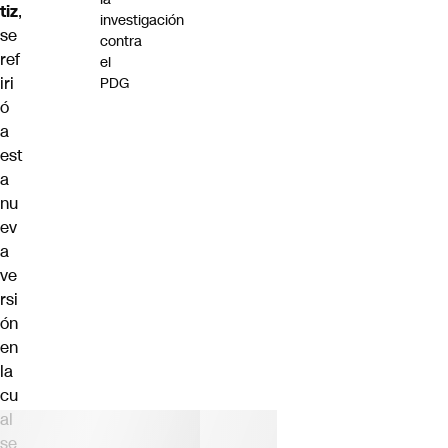
tiz
,
investigación
se
contra
ref
el
iri
PDG
ó
a
est
a
nu
ev
a
ve
rsi
ón
en
la
cu
al
se