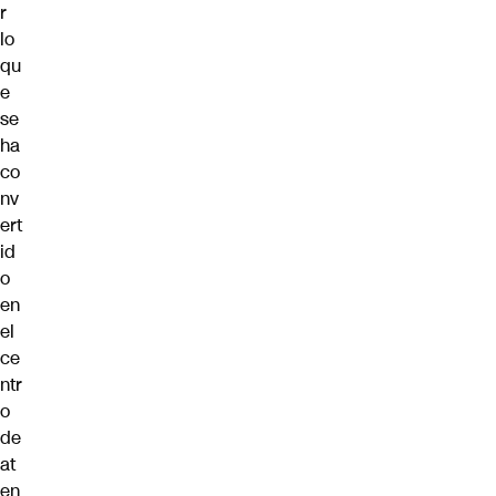
r
lo
qu
e
se
ha
co
nv
ert
id
o
en
el
ce
ntr
o
de
at
en