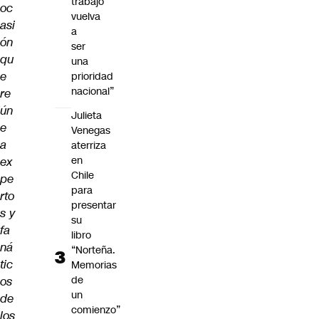
trabajo
oc
vuelva
asi
a
ón
ser
qu
una
e
prioridad
nacional”
re
ún
Julieta
e
Venegas
a
aterriza
en
ex
Chile
pe
para
rto
presentar
s y
su
fa
libro
ná
“Norteña.
tic
Memorias
de
os
un
de
comienzo”
los