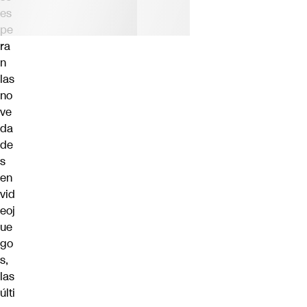
es
pe
ra
n
las
no
ve
da
de
s
en
vid
eoj
ue
go
s,
las
últi