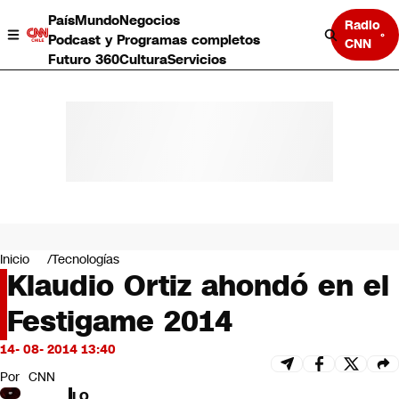
País
Mundo
Negocios
Radio
Podcast y Programas completos
CNN
Futuro 360
Cultura
Servicios
País
Mundo
Negocios
Inicio
Tecnologías
Klaudio Ortiz ahondó en el
Deportes
Programas completos
Festigame 2014
Cultura
Servicios
14- 08- 2014 13:40
Bits
CNN Data
Por
CNN
CNN tiempo
LO