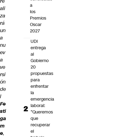
re
a
ali
los
za
Premios
rá
Oscar
un
2027
a
UDI
nu
entrega
ev
al
a
Gobierno
ve
20
propuestas
rsi
para
ón
enfrentar
de
la
l
emergencia
Fe
laboral:
sti
“Queremos
ga
que
recuperar
m
el
e
,