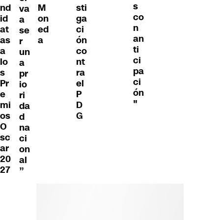
s
nd
M
sti
va
co
id
on
ga
a
n
at
ed
ci
se
an
as
a
ón
r
ti
a
co
un
ci
lo
nt
a
pa
s
ra
pr
ci
Pr
el
io
ón
e
P
ri
"
mi
D
da
os
G
d
O
na
sc
ci
ar
on
20
al
27
”