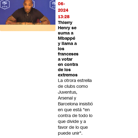
06-
2024
13:28
Thierry
Henry se
suma a
Mbappé
y llama a
los
franceses
a votar
en contra
de los
extremos
La otrora estrella
de clubs como
Juventus,
Arsenal y
Barcelona insistió
en que está "en
contra de todo lo
que divide y a
favor de lo que
puede unir".