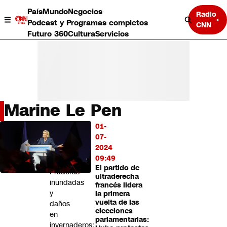
País
Mundo
Negocios
Radio
Podcast y Programas completos
CNN
Futuro 360
Cultura
Servicios
Marine Le Pen
País
01-
LO
Mundo
07-
MÁS
Negocios
2024
LEÍDO
Deportes
09:49
El partido de
Programas completos
Praderas
ultraderecha
Cultura
inundadas
francés lidera
Servicios
y
la primera
Bits
vuelta de las
daños
elecciones
CNN Data
en
parlamentarias:
CNN tiempo
invernaderos: