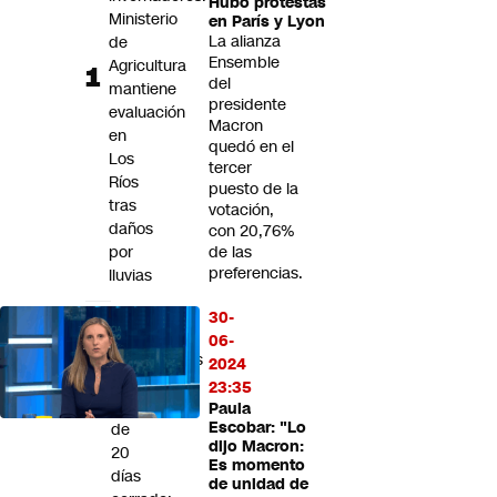
Hubo protestas
Futuro 360
Ministerio
en París y Lyon
La alianza
de
Opinión
Ensemble
Agricultura
del
mantiene
presidente
evaluación
Macron
en
quedó en el
Los
tercer
Ríos
puesto de la
tras
votación,
daños
con 20,76%
por
de las
preferencias.
lluvias
Paso
30-
Los
06-
Libertadores
2024
cumple
23:35
más
Paula
Escobar: "Lo
de
dijo Macron:
20
Es momento
días
de unidad de