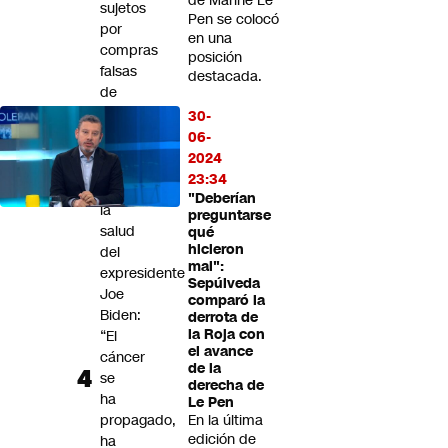
de Marine Le
sujetos
Pen se colocó
por
en una
compras
posición
falsas
destacada.
de
vehículos
30-
06-
Hunter
2024
Biden
23:34
aborda
"Deberían
la
preguntarse
salud
qué
hicieron
del
mal":
expresidente
Sepúlveda
Joe
comparó la
Biden:
derrota de
la Roja con
“El
el avance
cáncer
de la
se
derecha de
ha
Le Pen
propagado,
En la última
edición de
ha