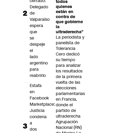
cerrado:
todos
Delegado
quienes
están en
de
contra de
Valparaíso
que gobierne
espera
la
que
ultraderecha"
La periodista y
se
panelista de
despeje
Tolerancia
el
Cero dedicó
lado
su tiempo
argentino
para analizar
para
los resultados
reabrirlo
de la primera
vuelta de las
Estafa
elecciones
en
parlamentarias
Facebook
en Francia,
Marketplace:
donde el
Justicia
partido de
ultraderecha
condena
Agrupación
a
Nacional (RN)
dos