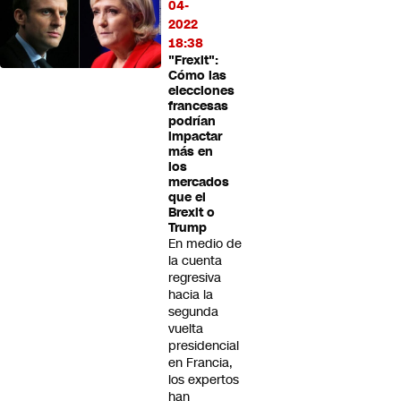
04-
2022
18:38
"Frexit":
Cómo las
elecciones
francesas
podrían
impactar
más en
los
mercados
que el
Brexit o
Trump
En medio de
la cuenta
regresiva
hacia la
segunda
vuelta
presidencial
en Francia,
los expertos
han