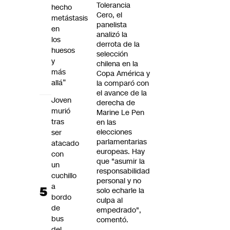
Tolerancia
hecho
Cero, el
metástasis
panelista
en
analizó la
los
derrota de la
huesos
selección
y
chilena en la
más
Copa América y
allá”
la comparó con
el avance de la
Joven
derecha de
murió
Marine Le Pen
tras
en las
elecciones
ser
parlamentarias
atacado
europeas. Hay
con
que "asumir la
un
responsabilidad
cuchillo
personal y no
a
solo echarle la
bordo
culpa al
de
empedrado",
bus
comentó.
del