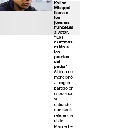
Kylian
Mbappé
llama a
los
jóvenes
franceses
a votar:
“Los
extremos
están a
las
puertas
del
poder"
Si bien no
mencionó
a ningún
partido en
específico,
se
entiende
que hacía
referencia
al de
Marine Le