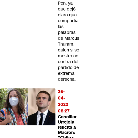
Pen, ya
que dejó
claro que
compartía
las
palabras
de Marcus
Thuram,
quien sí se
mostró en
contra del
partido de
extrema
derecha.
25-
04-
2022
08:27
Canciller
Urrejola
felicita a
Macron:
"Chile y