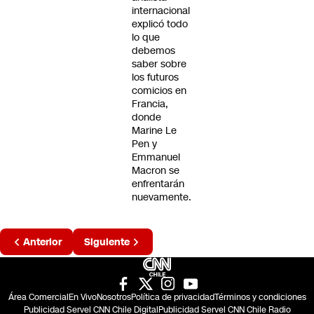
internacional
explicó todo
lo que
debemos
saber sobre
los futuros
comicios en
Francia,
donde
Marine Le
Pen y
Emmanuel
Macron se
enfrentarán
nuevamente.
Página
Anterior
Siguiente
2 de 4
Área Comercial
En Vivo
Nosotros
Política de privacidad
Términos y condiciones
Publicidad Servel CNN Chile Digital
Publicidad Servel CNN Chile Radio