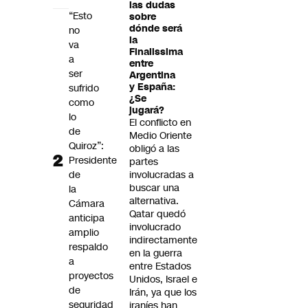
las dudas
“Esto
sobre
dónde será
no
la
va
Finalissima
a
entre
ser
Argentina
y España:
sufrido
¿Se
como
jugará?
lo
El conflicto en
de
Medio Oriente
Quiroz”:
obligó a las
Presidente
partes
de
involucradas a
buscar una
la
alternativa.
Cámara
Qatar quedó
anticipa
involucrado
amplio
indirectamente
respaldo
en la guerra
a
entre Estados
proyectos
Unidos, Israel e
de
Irán, ya que los
seguridad
iraníes han