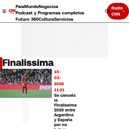
País
Mundo
Negocios
Radio
Podcast y Programas completos
CNN
Futuro 360
Cultura
Servicios
Finalissima
País
15-
LO
Mundo
03-
MÁS
Negocios
2026
LEÍDO
Deportes
11:21
Se cancela
Programas completos
la
Cultura
Finalissima
Servicios
2026 entre
Bits
Argentina
y España
CNN Data
por no
CNN tiempo