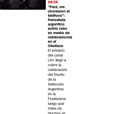
08:05
"Pará, me
chorearon el
teléfono":
Periodista
argentino
sufrió robo
en medio de
celebraciones
en el
Obelisco
El enviado
del canal
LN+ llegó a
cubrir la
celebración
del triunfo
de la
Selección
Argentina
en la
Finalissima
luego que
miles de
hinchas se