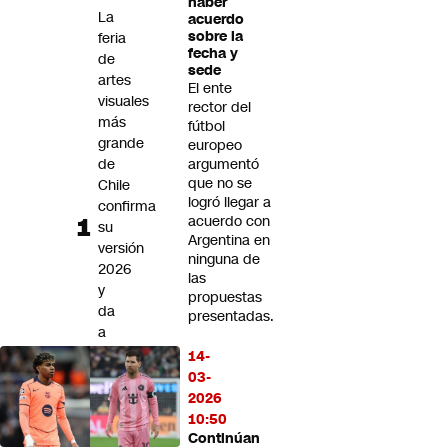
haber
Futuro 360
La
acuerdo
sobre la
feria
Opinión
fecha y
de
sede
artes
El ente
visuales
rector del
más
fútbol
grande
europeo
de
argumentó
que no se
Chile
logró llegar a
confirma
acuerdo con
su
Argentina en
versión
ninguna de
2026
las
y
propuestas
da
presentadas.
a
conocer
14-
nombres
03-
de
2026
203
10:50
expositores
Continúan