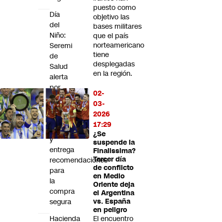
puesto como
Día
objetivo las
del
bases militares
Niño:
que el país
norteamericano
Seremi
tiene
de
desplegadas
Salud
en la región.
alerta
por
02-
riesgos
03-
de
2026
juguetes
17:29
informales
¿Se
y
suspende la
entrega
Finalissima?
Tercer día
recomendaciones
de conflicto
para
en Medio
la
Oriente deja
compra
el Argentina
segura
vs. España
en peligro
Hacienda
El encuentro