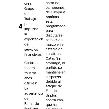
entre los
crea
campeones
Grupo
de Europa y
de
América
Trabajo
está
para
programado
impulsar
para
la
disputarse
exportación
este 27 de
de
marzo en el
estadio de
servicios
Lusail, en
financieros
Qatar. Sin
Codelco
embargo, el
partido se
tendrá
mantiene en
"cuatro
suspenso
años
debido al
difíciles":
ataque de
La
Estados
advertencia
Unidos
de
contra Irán,
Bernardo
que ha
Fontaine