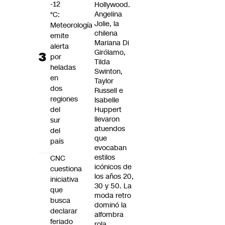
-12
Hollywood.
Angelina
°C:
Jolie, la
Meteorología
chilena
emite
Mariana Di
alerta
Girólamo,
por
Tilda
heladas
Swinton,
en
Taylor
dos
Russell e
regiones
Isabelle
del
Huppert
llevaron
sur
atuendos
del
que
país
evocaban
estilos
CNC
icónicos de
cuestiona
los años 20,
iniciativa
30 y 50. La
que
moda retro
busca
dominó la
declarar
alfombra
feriado
roja,