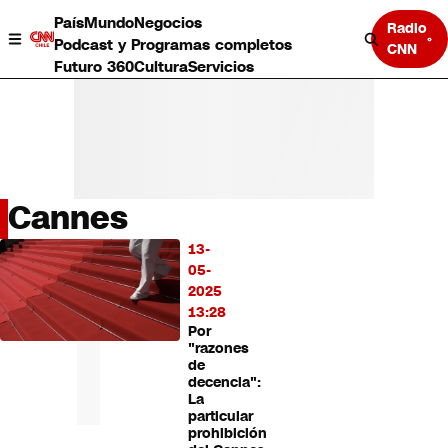
País
Mundo
Negocios
Radio
Podcast y Programas completos
CNN
Futuro 360
Cultura
Servicios
Cannes
País
13-
LO
Mundo
05-
MÁS
Negocios
2025
LEÍDO
Deportes
13:28
Por
Programas completos
"razones
Cultura
de
Servicios
decencia":
Bits
La
particular
CNN Data
prohibición
CNN tiempo