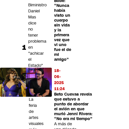
Bobe:
Futuro 360
Biministro
“Nunca
había
Daniel
Opinión
visto un
Mas
cuerpo
dice
sin vida
no
y la
tener
primera
vez que
problema
vi uno
en
fue el de
"achicar
mi
el
amigo”
Estado"
18-
si
06-
mejora
2025
su
11:24
eficiencia
Beto Cuevas revela
La
que estuvo a
punto de abordar
feria
el avión en que
de
murió Jenni Rivera:
artes
“No era mi tiempo”
visuales
A más de