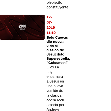
plebiscito
constituyente.
12-
07-
2019
11:19
Beto Cuevas
dio nueva
vida al
clásico de
Jesucristo
Superestrella,
"Getsemaní"
El ex La
Ley
encarnará
a Jesús en
una nueva
versión de
la clásica
ópera rock
creada por
Andrew