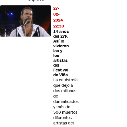
la
27-
exportación
02-
de
2024
servicios
22:30
financieros
14 años
del 27F:
Así lo
vivieron
las y
los
artistas
del
Festival
de Viña
La catástrofe
que dejó a
dos millones
de
damnificados
y más de
500 muertos,
diferentes
artistas del