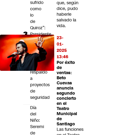
sufrido
que, según
dice, pudo
como
haberle
lo
salvado la
de
vida.
Quiroz”:
Presidente
23-
de
01-
la
2025
Cámara
13:46
anticipa
Por éxito
amplio
de
respaldo
ventas:
Beto
a
Cuevas
proyectos
anuncia
de
segundo
seguridad
concierto
en el
Día
Teatro
del
Municipal
de
Niño:
Santiago
Seremi
Las funciones
de