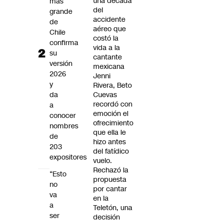
una década
más
del
grande
accidente
de
aéreo que
Chile
costó la
confirma
vida a la
su
cantante
versión
mexicana
2026
Jenni
y
Rivera, Beto
da
Cuevas
recordó con
a
emoción el
conocer
ofrecimiento
nombres
que ella le
de
hizo antes
203
del fatídico
expositores
vuelo.
Rechazó la
“Esto
propuesta
no
por cantar
va
en la
a
Teletón, una
ser
decisión