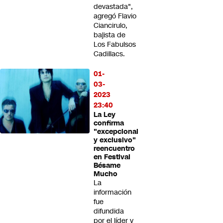
devastada",
agregó Flavio
Ciancirulo,
bajista de
Los Fabulsos
Cadillacs.
01-
03-
2023
23:40
La Ley
confirma
"excepcional
y exclusivo"
reencuentro
en Festival
Bésame
Mucho
La
información
fue
difundida
por el líder y