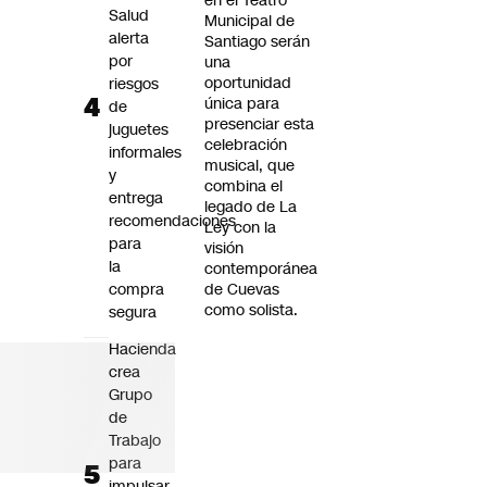
en el Teatro
Salud
Municipal de
alerta
Santiago serán
por
una
oportunidad
riesgos
única para
de
presenciar esta
juguetes
celebración
informales
musical, que
y
combina el
entrega
legado de La
recomendaciones
Ley con la
para
visión
la
contemporánea
compra
de Cuevas
como solista.
segura
Hacienda
crea
Grupo
de
Trabajo
para
impulsar