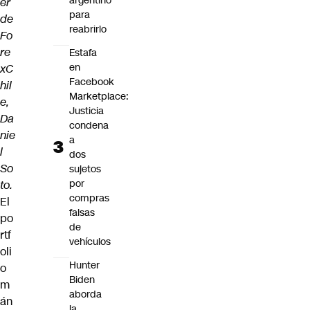
argentino
er
para
de
reabrirlo
Fo
re
Estafa
en
xC
Facebook
hil
Marketplace:
e,
Justicia
Da
condena
nie
a
l
dos
So
sujetos
por
to.
compras
El
falsas
po
de
rtf
vehículos
oli
Hunter
o
Biden
m
aborda
án
la