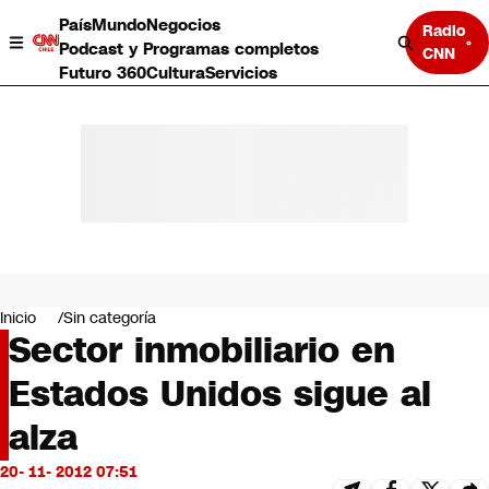
País
Mundo
Negocios
Radio
Podcast y Programas completos
CNN
Futuro 360
Cultura
Servicios
País
Mundo
Negocios
Inicio
Sin categoría
Sector inmobiliario en
Deportes
Programas completos
Estados Unidos sigue al
Cultura
Servicios
alza
Bits
CNN Data
20- 11- 2012 07:51
CNN tiempo