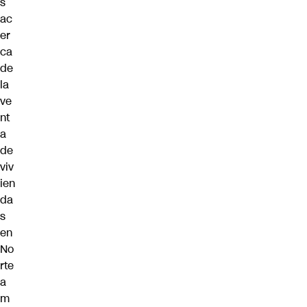
s
ac
er
ca
de
la
ve
nt
a
de
viv
ien
da
s
en
No
rte
a
m