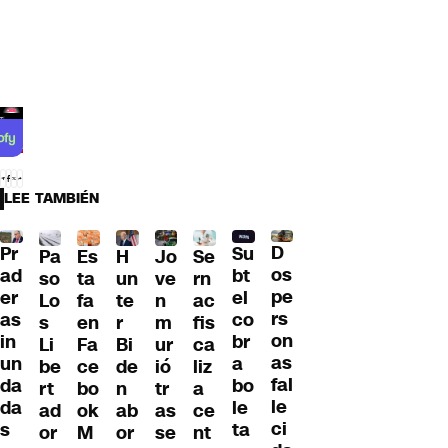
LEE TAMBIÉN
D
Pr
Su
Pa
H
Jo
Se
Es
os
ad
bt
so
un
ve
rn
ta
pe
er
el
Lo
te
n
ac
fa
rs
as
co
s
r
m
fis
en
on
in
br
Li
Bi
ur
ca
Fa
as
un
a
be
de
ió
liz
ce
fal
da
bo
rt
n
tr
a
bo
le
da
le
ad
ab
as
ce
ok
ci
s
ta
or
or
se
nt
M