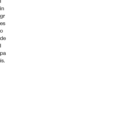
l
in
gr
es
o
de
l
pa
ís.