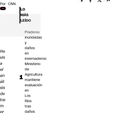
Por
CNN
Futuro 360
LO
Opinión
MÁS
LEÍDO
Praderas
inundadas
y
daños
Re
en
vis
invernaderos:
a
Ministerio
el
de
Agricultura
an
mantiene
áli
evaluación
sis
en
de
Los
los
Ríos
m
tras
er
daños