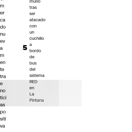
murió
m
tras
er
ser
ca
atacado
con
do
un
nu
cuchillo
ev
a
a
bordo
m
de
en
bus
te
del
sistema
tra
RED
e
en
no
La
tici
Pintana
as
po
siti
va