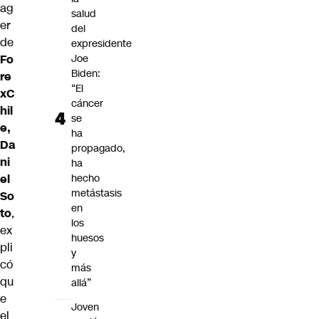
ag
salud
er
del
de
expresidente
Fo
Joe
Biden:
re
“El
xC
cáncer
hil
se
e,
ha
Da
propagado,
ni
ha
el
hecho
metástasis
So
en
to
,
los
ex
huesos
pli
y
có
más
qu
allá”
e
Joven
el