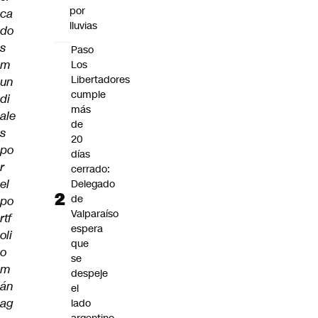
por
ca
lluvias
do
s
Paso
m
Los
Libertadores
un
cumple
di
más
ale
de
s
20
po
días
r
cerrado:
el
Delegado
de
po
Valparaíso
rtf
espera
oli
que
o
se
m
despeje
án
el
ag
lado