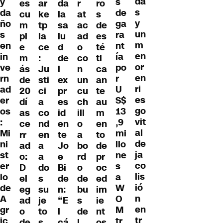
da
y
s
es
da
r
ro
ar
s
da
de
cu
la
at
s
ke
y
ño
ga
m
sa
ac
de
tp
un
s
ra
pl
lu
ad
es
la
m
en
nt
e
d
o
té
ce
en
in
ía
m
de
co
ti
:
or
ve
po
ás
l
n
ca
Ju
en
rn
r
de
ex
un
an
sti
ri
ad
U
20
pr
cu
te
ci
es
er
S$
dí
es
ch
au
a
go
os
13
as
id
ill
m
co
vit
:
,9
ce
en
o
en
nd
al
Mi
mi
rr
te
a
to
en
de
ni
llo
ad
Jo
bo
de
a
ja
st
ne
o:
e
rd
pr
a
co
er
s
D
Bi
o
oc
do
lis
io
a
el
de
de
ed
s
ió
de
W
eg
n:
bu
im
su
n
A
O
ad
“E
s
ie
je
en
gr
M
o
l
de
nt
to
tr
ic
tr
de
cá
l
os
s