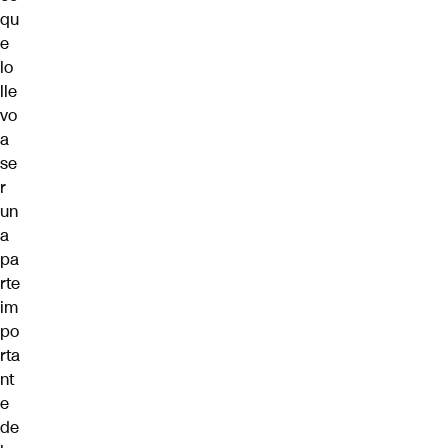
qu
e
lo
lle
vo
a
se
r
un
a
pa
rte
im
po
rta
nt
e
de