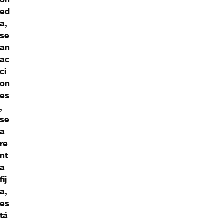
ed
a,
se
an
ac
ci
on
es
,
se
a
re
nt
a
fij
a,
es
tá