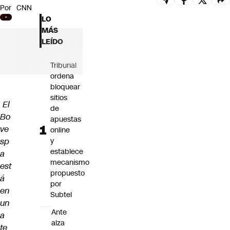
Por
CNN
Futuro 360
LO
Opinión
MÁS
LEÍDO
Tribunal
ordena
bloquear
sitios
El
de
Bo
apuestas
ve
online
sp
y
establece
a
mecanismo
est
propuesto
á
por
en
Subtel
un
Ante
a
alza
te