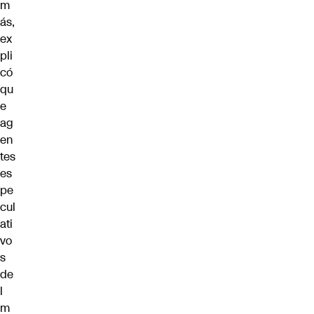
m
ás,
ex
pli
có
qu
e
ag
en
tes
es
pe
cul
ati
vo
s
de
l
m