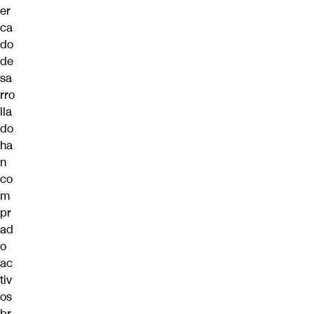
er
ca
do
de
sa
rro
lla
do
ha
n
co
m
pr
ad
o
ac
tiv
os
br