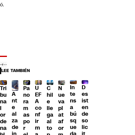
ó.
LEE TAMBIÉN
D
In
U
Tri
Pa
C
N
A
es
te
EF
bu
no
hil
ue
nt
ist
ns
A
na
ra
e
va
e
en
a
co
l
m
lle
pl
al
de
bú
nf
or
as
ga
at
za
so
sq
ir
de
po
al
af
de
lic
ue
m
na
r
to
or
in
it
da
a
bl
el
p
m