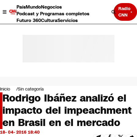
País
Mundo
Negocios
Radio
Podcast y Programas completos
CNN
Futuro 360
Cultura
Servicios
País
Mundo
Negocios
Inicio
Sin categoría
Rodrigo Ibáñez analizó el
Deportes
Programas completos
impacto del impeachment
Cultura
Servicios
en Brasil en el mercado
Bits
CNN Data
18- 04- 2016 18:40
CNN tiempo