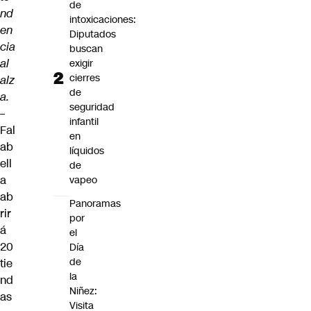
de
nd
intoxicaciones:
en
Diputados
cia
buscan
al
exigir
cierres
alz
de
a.
seguridad
–
infantil
Fal
en
ab
líquidos
ell
de
a
vapeo
ab
Panoramas
rir
por
á
el
20
Día
de
tie
la
nd
Niñez:
as
Visita