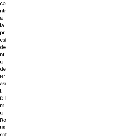
co
ntr
a
la
pr
esi
de
nt
a
de
Br
asi
l,
Dil
m
a
Ro
us
sef