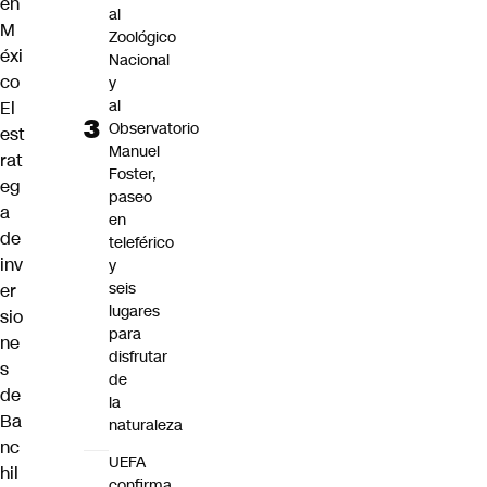
en
al
M
Zoológico
éxi
Nacional
co
y
al
El
Observatorio
est
Manuel
rat
Foster,
eg
paseo
a
en
de
teleférico
inv
y
seis
er
lugares
sio
para
ne
disfrutar
s
de
de
la
Ba
naturaleza
nc
UEFA
hil
confirma