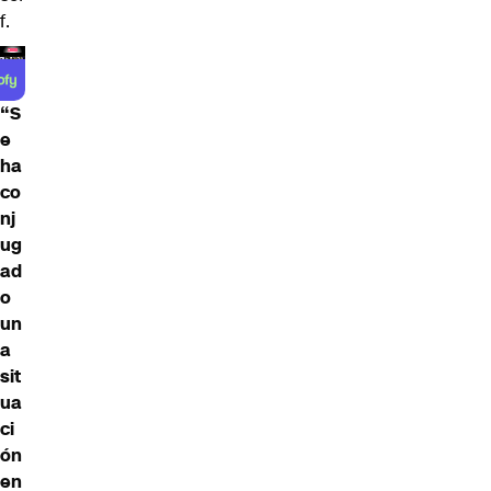
f.
“S
e
ha
co
nj
ug
ad
o
un
a
sit
ua
ci
ón
en