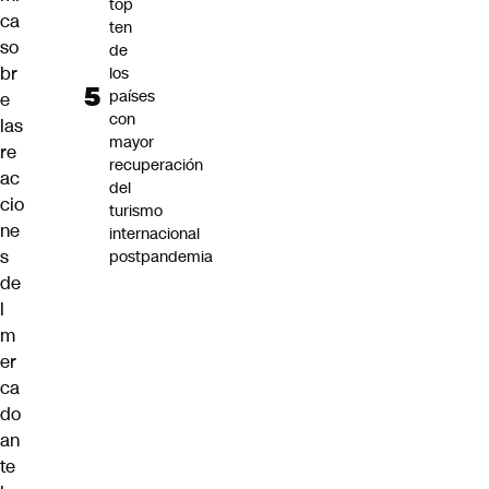
top
ca
ten
so
de
br
los
países
e
con
las
mayor
re
recuperación
ac
del
cio
turismo
ne
internacional
s
postpandemia
de
l
m
er
ca
do
an
te