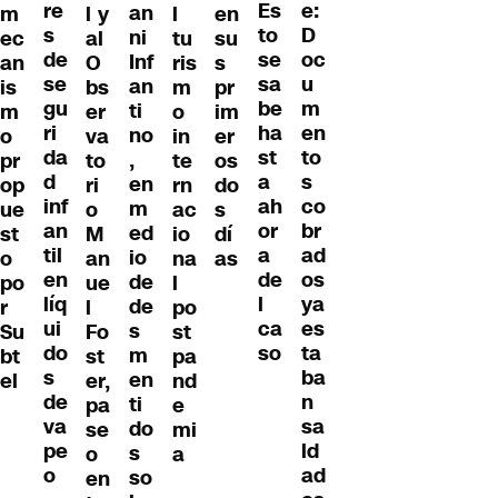
re
e:
Es
an
m
l y
l
en
s
D
to
ni
ec
al
tu
su
de
oc
se
Inf
an
O
ris
s
se
u
sa
an
is
bs
m
pr
gu
m
be
ti
m
er
o
im
ri
en
ha
no
o
va
in
er
da
to
st
,
pr
to
te
os
d
s
a
en
op
ri
rn
do
inf
co
ah
m
ue
o
ac
s
an
br
or
ed
st
M
io
dí
til
ad
a
io
o
an
na
as
en
os
de
de
po
ue
l
líq
ya
l
de
r
l
po
ui
es
ca
s
Su
Fo
st
do
ta
so
m
bt
st
pa
s
ba
en
el
er,
nd
de
n
ti
pa
e
va
sa
do
se
mi
pe
ld
s
o
a
o
ad
so
en