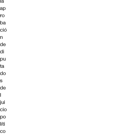
la
ap
ro
ba
ció
n
de
di
pu
ta
do
s
de
l
jui
cio
po
líti
co