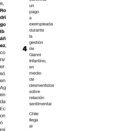
e,
un
Ro
pago
dri
a
go
exempleada
durante
Ib
la
áñ
gestión
ez
,
de
co
Gianni
nv
Infantino,
er
en
só
medio
de
en
desmentidos
Ag
sobre
en
relación
da
sentimental
Ec
Chile
on
llega
ó
al
mi