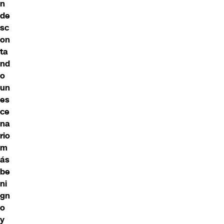
n
de
sc
on
ta
nd
o
un
es
ce
na
rio
m
ás
be
ni
gn
o
y