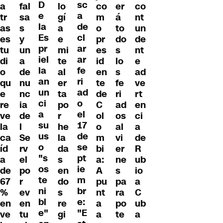
D
sc
a
fal
lo
co
er
co
e
a
tr
sa
gí
m
á
nt
la
de
as
s
a
o
to
un
Es
cl
es
y
e
pr
do
de
pr
ar
tu
un
mi
es
s
nt
iel
ar
di
a
te
id
lo
e
la
fe
o
de
al
en
s
ad
an
ri
qu
nu
er
te
fe
ve
un
ad
e
nc
ta
de
ri
rt
ci
o
re
ia
po
C
ad
en
a
el
ve
de
r
ol
os
ci
su
17
la
l
he
o
al
a
us
de
ca
Se
la
m
vi
de
o
se
íd
rv
da
bi
er
R
"s
pt
a
el
s
a:
ne
ub
os
ie
de
po
en
A
s
io
te
m
67
r
do
pu
pa
a
ni
br
%
ev
s
nt
ra
C
bl
e:
en
en
re
a
po
ub
e"
"E
ve
tu
gi
a
te
a