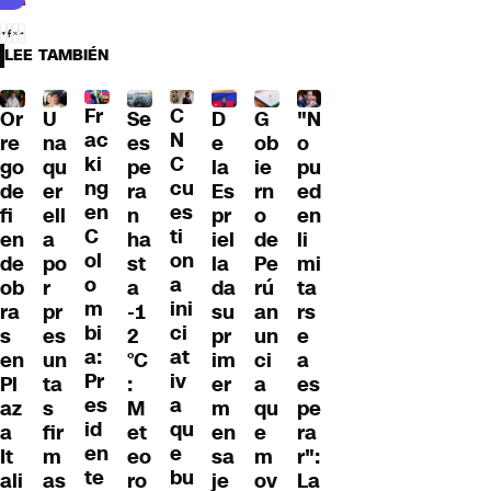
LEE TAMBIÉN
Fr
C
Or
U
Se
D
G
"N
ac
N
re
na
es
e
ob
o
ki
C
go
qu
pe
la
ie
pu
ng
cu
de
er
ra
Es
rn
ed
en
es
fi
ell
n
pr
o
en
C
ti
en
a
ha
iel
de
li
ol
on
de
po
st
la
Pe
mi
o
a
ob
r
a
da
rú
ta
m
ini
ra
pr
-1
su
an
rs
bi
ci
s
es
2
pr
un
e
a:
at
en
un
°C
im
ci
a
Pr
iv
Pl
ta
:
er
a
es
es
a
az
s
M
m
qu
pe
id
qu
a
fir
et
en
e
ra
en
e
It
m
eo
sa
m
r":
te
bu
ali
as
ro
je
ov
La