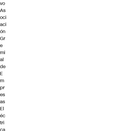
vo
As
oci
aci
ón
Gr
e
mi
al
de
E
m
pr
es
as
El
éc
tri
ca