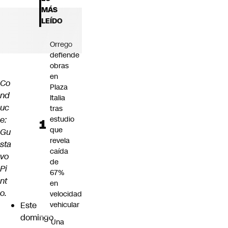
Futuro 360
MÁS
Opinión
LEÍDO
Orrego
defiende
obras
en
Co
Plaza
nd
Italia
uc
tras
e:
estudio
que
Gu
revela
sta
caída
vo
de
Pi
67%
nt
en
o.
velocidad
Este
vehicular
domingo
Una