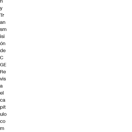
n
y
Tr
an
sm
isi
ón
de
C
GE
Re
vis
a
el
ca
pít
ulo
co
m