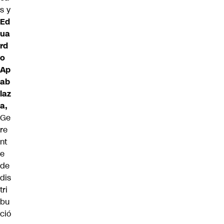
s y
Ed
ua
rd
o
Ap
ab
laz
a,
Ge
re
nt
e
de
dis
tri
bu
ció