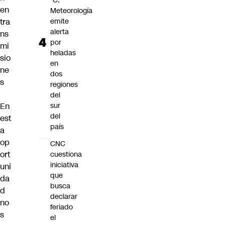
°C:
en
Meteorología
tra
emite
alerta
ns
por
mi
heladas
sio
en
ne
dos
s
regiones
del
En
sur
del
est
país
a
op
CNC
ort
cuestiona
iniciativa
uni
que
da
busca
d
declarar
no
feriado
s
el