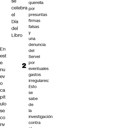
se
querella
celebra
por
el
presuntas
firmas
Día
falsas
del
y
Libro
una
denuncia
En
del
est
Servel
e
por
eventuales
nu
gastos
ev
irregulares:
o
Esto
ca
se
pít
sabe
ulo
de
se
la
investigación
co
contra
nv