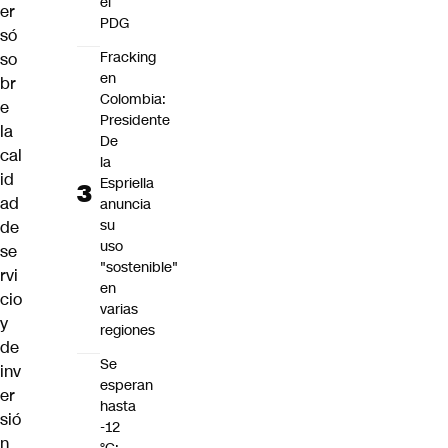
el
er
PDG
só
Fracking
so
en
br
Colombia:
e
Presidente
la
De
cal
la
id
Espriella
ad
anuncia
su
de
uso
se
"sostenible"
rvi
en
cio
varias
y
regiones
de
Se
inv
esperan
er
hasta
sió
-12
n