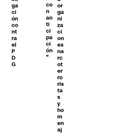
co
ga
or
n
ci
ga
an
ón
ni
ti
co
za
ci
nt
ci
pa
ra
on
ci
el
es
ón
P
na
"
D
rc
G
ot
er
ro
ris
ta
s
y
ho
m
en
aj