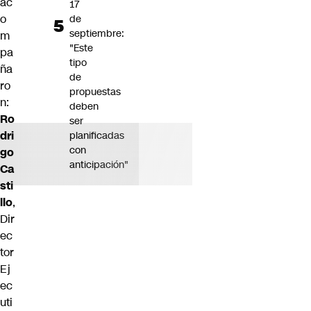
ac
17
o
de
septiembre:
m
"Este
pa
tipo
ña
de
ro
propuestas
n:
deben
Ro
ser
dri
planificadas
con
go
anticipación"
Ca
sti
llo
,
Dir
ec
tor
Ej
ec
uti