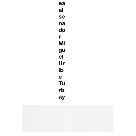
ea
al
se
na
do
r
Mi
gu
el
Ur
ib
e
Tu
rb
ay