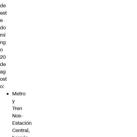
de
est
e
do
mi
ng
o
20
de
ag
ost
o:
Metro
y
Tren
Nos-
Estación
Central,