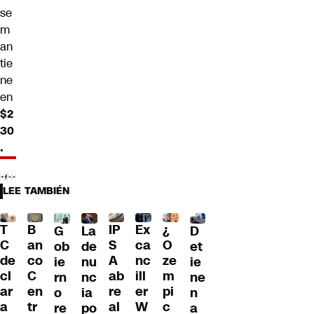
se
m
an
tie
ne
en
$2
30
.
LEE TAMBIÉN
T
B
IP
Ex
¿
G
La
D
C
an
S
ca
O
ob
de
et
de
co
A
nc
ze
ie
nu
ie
cl
C
ab
ill
m
rn
nc
ne
ar
en
re
er
pi
o
ia
n
a
tr
al
W
c
re
po
a