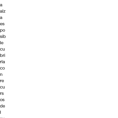
a
alz
a
es
po
sib
le
cu
bri
rla
co
n
re
cu
rs
os
de
l