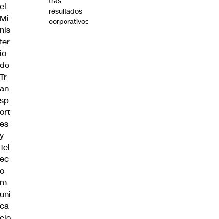
tras
el
resultados
Mi
corporativos
nis
ter
io
de
Tr
an
sp
ort
es
y
Tel
ec
o
m
uni
ca
cio