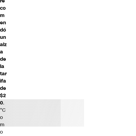
re
co
m
en
dó
un
alz
a
de
la
tar
ifa
de
$2
0
.
“C
o
m
o