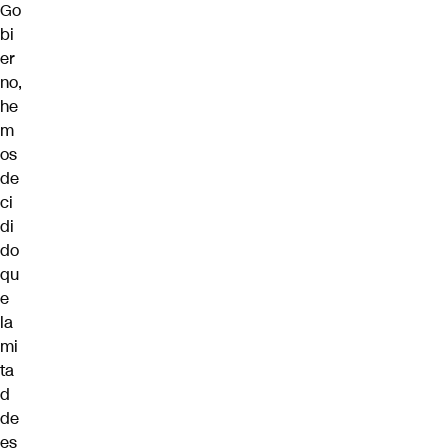
Go
bi
er
no,
he
m
os
de
ci
di
do
qu
e
la
mi
ta
d
de
es