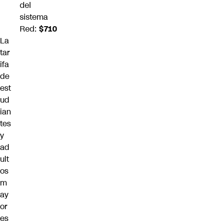
del
sistema
Red:
$710
La
tar
ifa
de
est
ud
ian
tes
y
ad
ult
os
m
ay
or
es