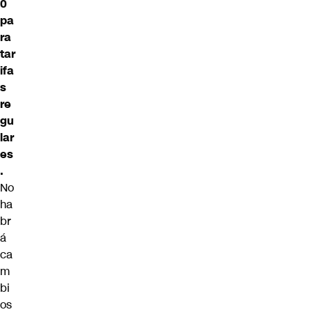
0
pa
ra
tar
ifa
s
re
gu
lar
es
.
No
ha
br
á
ca
m
bi
os