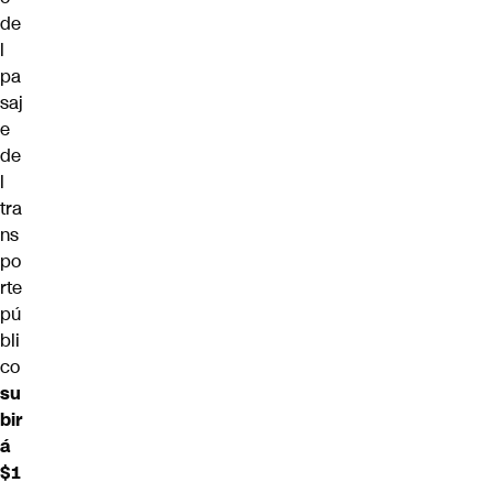
de
l
pa
saj
e
de
l
tra
ns
po
rte
pú
bli
co
su
bir
á
$1