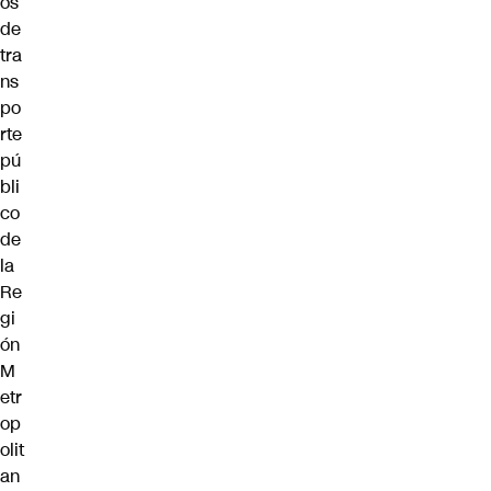
os
de
tra
ns
po
rte
pú
bli
co
de
la
Re
gi
ón
M
etr
op
olit
an