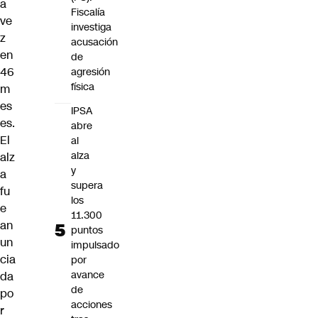
a
Fiscalía
ve
investiga
z
acusación
en
de
46
agresión
física
m
es
IPSA
es.
abre
El
al
alza
alz
y
a
supera
fu
los
e
11.300
an
puntos
un
impulsado
cia
por
avance
da
de
po
acciones
r