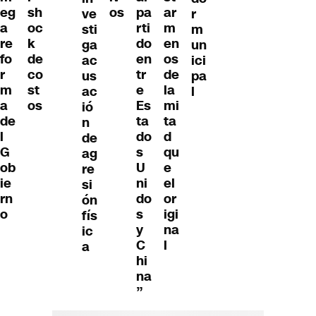
eg
sh
os
pa
ar
ve
r
a
oc
rti
m
sti
m
re
k
do
en
ga
un
fo
de
en
os
ac
ici
r
co
tr
de
us
pa
m
st
e
la
ac
l
a
os
Es
mi
ió
de
ta
ta
n
l
do
d
de
G
s
qu
ag
ob
U
e
re
ie
ni
el
si
rn
do
or
ón
o
s
igi
fís
y
na
ic
C
l
a
hi
na
”