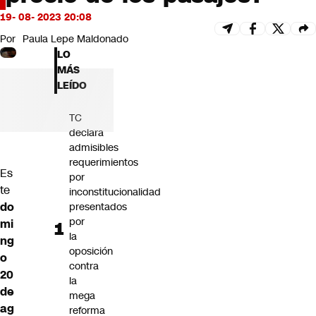
Futuro 360
19- 08- 2023 20:08
Opinión
Por
Paula Lepe Maldonado
LO
MÁS
LEÍDO
TC
declara
admisibles
requerimientos
Es
por
te
inconstitucionalidad
do
presentados
por
mi
la
ng
oposición
o
contra
20
la
de
mega
ag
reforma