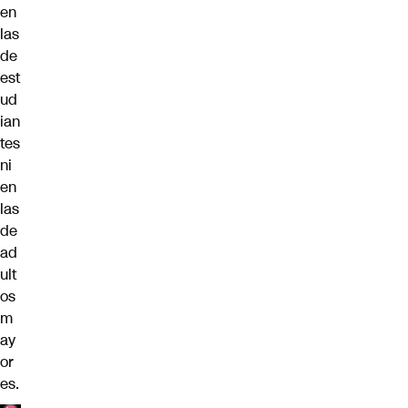
en
las
de
est
ud
ian
tes
ni
en
las
de
ad
ult
os
m
ay
or
es.