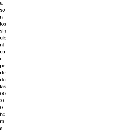
a
so
n
los
sig
uie
nt
es
a
pa
rtir
de
las
00
:0
0
ho
ra
s