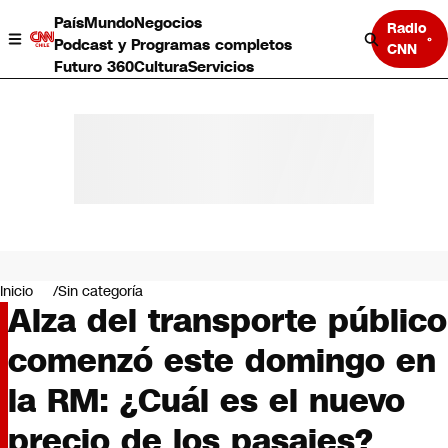
País
Mundo
Negocios
Radio
Podcast y Programas completos
CNN
Futuro 360
Cultura
Servicios
País
Mundo
Negocios
Inicio
Sin categoría
Alza del transporte público
Deportes
Programas completos
comenzó este domingo en
Cultura
Servicios
la RM: ¿Cuál es el nuevo
Bits
CNN Data
precio de los pasajes?
CNN tiempo