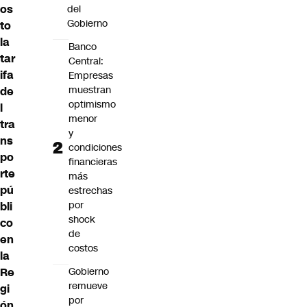
os
del
Gobierno
to
la
Banco
tar
Central:
ifa
Empresas
muestran
de
optimismo
l
menor
tra
y
ns
condiciones
po
financieras
rte
más
pú
estrechas
por
bli
shock
co
de
en
costos
la
Gobierno
Re
remueve
gi
por
ón