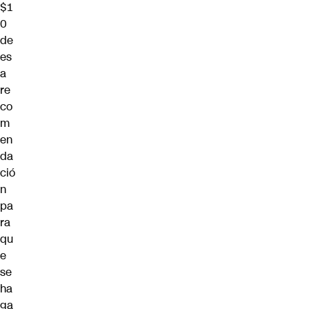
$1
0
de
es
a
re
co
m
en
da
ció
n
pa
ra
qu
e
se
ha
ga