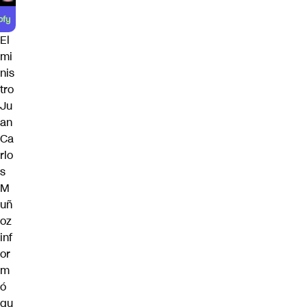
El
mi
nis
tro
Ju
an
Ca
rlo
s
M
uñ
oz
inf
or
m
ó
qu