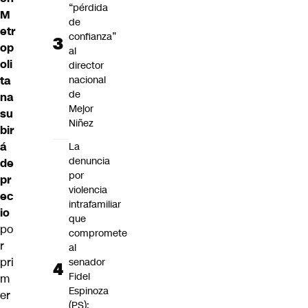
“pérdida
M
de
etr
confianza”
op
al
oli
director
nacional
ta
de
na
Mejor
su
Niñez
bir
á
La
denuncia
de
por
pr
violencia
ec
intrafamiliar
io
que
po
compromete
r
al
pri
senador
Fidel
m
Espinoza
er
(PS):