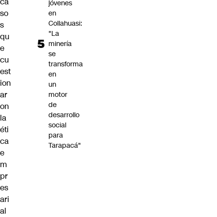
ca
jóvenes
so
en
Collahuasi:
s
"La
qu
minería
e
se
cu
transforma
est
en
ion
un
ar
motor
de
on
desarrollo
la
social
éti
para
ca
Tarapacá"
e
m
pr
es
ari
al