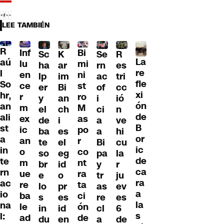
LEE TAMBIÉN
R
Inf
Bi
Sc
K
Se
R
La
aú
lu
mi
ha
ar
rn
es
re
l
en
ni
lp
im
ac
tri
fle
So
ce
st
er
Bi
of
cc
xi
hr,
r
ro
y
an
i
ió
ón
an
m
M
el
ch
ci
n
de
ali
ex
as
de
i
a
ve
B
st
ic
po
ba
es
a
hi
or
a
an
r
te
el
Bi
cu
ic
in
o
co
so
eg
pa
la
de
te
m
nt
br
id
y
r
ca
rn
ue
ra
e
o
tr
ju
ra
ac
re
ta
lo
pr
as
ev
a
io
ba
ci
s
es
re
es
la
na
le
ón
in
id
cl
6
s
l:
ad
de
du
en
a
de