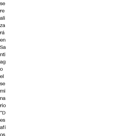
se
re
ali
za
rá
en
Sa
nti
ag
o
el
se
mi
na
rio
“D
es
afí
os