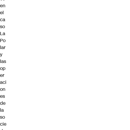
en
el
ca
so
La
Po
lar
y
las
op
er
aci
on
es
de
la
so
cie