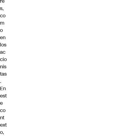
re
s,
co
m
o
en
los
ac
cio
nis
tas
.
En
est
e
co
nt
ext
o,