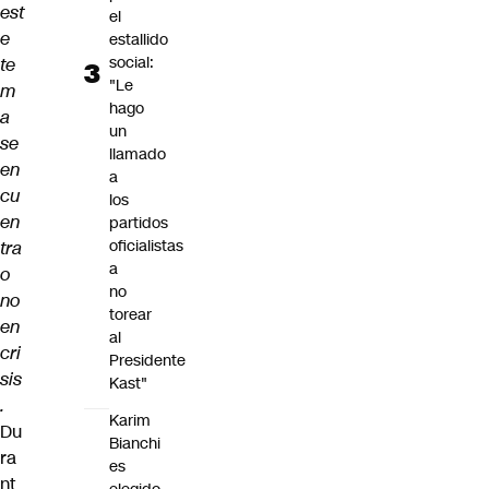
est
el
e
estallido
social:
te
"Le
m
hago
a
un
se
llamado
en
a
cu
los
en
partidos
oficialistas
tra
a
o
no
no
torear
en
al
cri
Presidente
sis
Kast"
.
Karim
Du
Bianchi
ra
es
nt