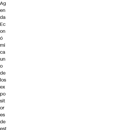
Ag
en
da
Ec
on
ó
mi
ca
un
o
de
los
ex
po
sit
or
es
de
est