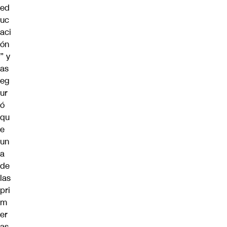
ed
uc
aci
ón
” y
as
eg
ur
ó
qu
e
un
a
de
las
pri
m
er
as