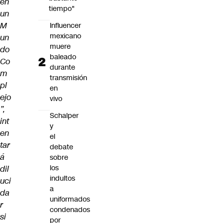
en
tiempo"
un
M
Influencer
mexicano
un
muere
do
baleado
Co
durante
m
transmisión
pl
en
ejo
vivo
”,
Schalper
int
y
en
el
tar
debate
á
sobre
los
dil
indultos
uci
a
da
uniformados
r
condenados
si
por