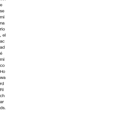
e
se
mi
na
rio
, el
ac
ad
é
mi
co
Ho
wa
rd
Ri
ch
ar
ds.