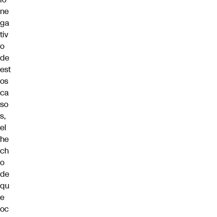
ne
ga
tiv
o
de
est
os
ca
so
s,
el
he
ch
o
de
qu
e
oc