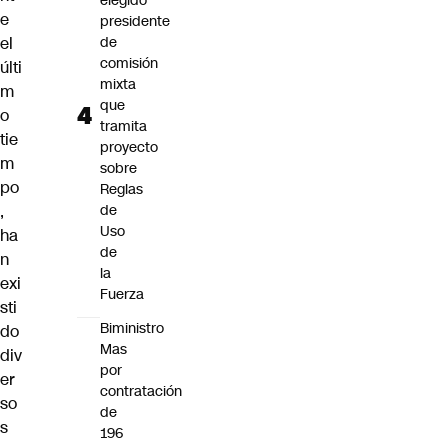
elegido
e
presidente
el
de
comisión
últi
mixta
m
que
o
tramita
tie
proyecto
m
sobre
po
Reglas
,
de
Uso
ha
de
n
la
exi
Fuerza
sti
Biministro
do
Mas
div
por
er
contratación
so
de
s
196