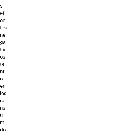
s
ef
ec
tos
ne
ga
tiv
os
ta
nt
o
en
los
co
ns
u
mi
do