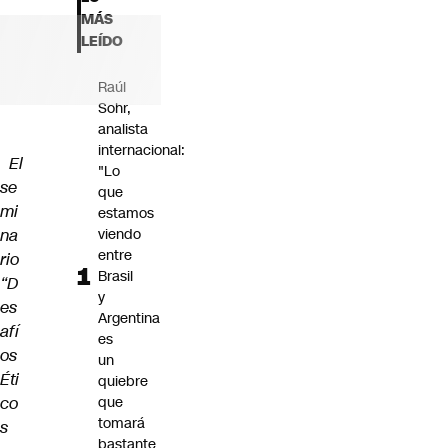
Futuro 360
MÁS
Opinión
LEÍDO
Raúl
Sohr,
analista
internacional:
El
"Lo
se
que
mi
estamos
na
viendo
entre
rio
Brasil
“D
y
es
Argentina
afí
es
os
un
Éti
quiebre
co
que
tomará
s
bastante