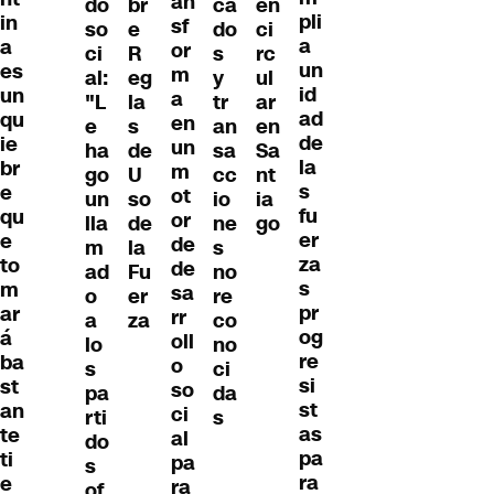
an
do
br
ca
en
pli
in
sf
so
e
do
ci
a
a
or
ci
R
s
rc
un
es
m
al:
eg
y
ul
id
un
a
"L
la
tr
ar
ad
qu
en
e
s
an
en
de
ie
un
ha
de
sa
Sa
la
br
m
go
U
cc
nt
s
e
ot
un
so
io
ia
fu
qu
or
lla
de
ne
go
er
e
de
m
la
s
za
to
de
ad
Fu
no
s
m
sa
o
er
re
pr
ar
rr
a
za
co
og
á
oll
lo
no
re
ba
o
s
ci
si
st
so
pa
da
st
an
ci
rti
s
as
te
al
do
pa
ti
pa
s
ra
e
ra
of