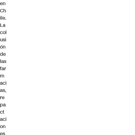
en
Ch
ile.
La
col
usi
ón
de
las
far
m
aci
as,
re
pa
ct
aci
on
es