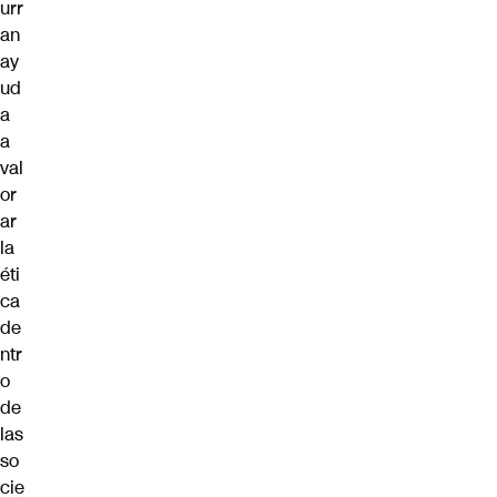
urr
an
ay
ud
a
a
val
or
ar
la
éti
ca
de
ntr
o
de
las
so
cie