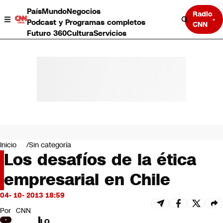
País
Mundo
Negocios
Radio
Podcast y Programas completos
CNN
Futuro 360
Cultura
Servicios
País
Mundo
Negocios
Inicio
Sin categoría
Los desafíos de la ética
Deportes
Programas completos
empresarial en Chile
Cultura
Servicios
04- 10- 2013 18:59
Bits
CNN Data
Por
CNN
CNN tiempo
LO