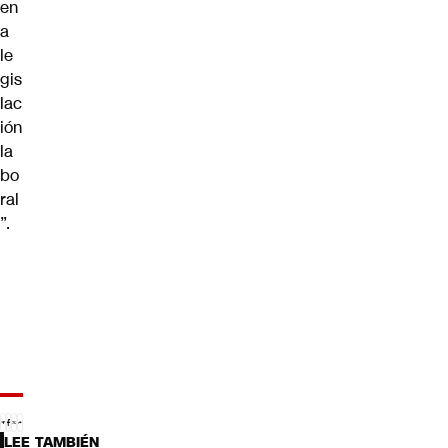
en
a
le
gis
lac
ión
la
bo
ral
”.
LEE TAMBIÉN