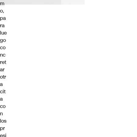
m
o,
pa
ra
lue
go
co
nc
ret
ar
otr
a
cit
a
co
n
los
pr
esi