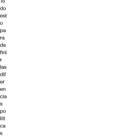
To
do
est
o
pa
ra
de
fini
r
las
dif
er
en
cia
s
po
líti
ca
s