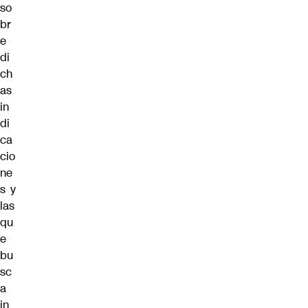
so
br
e
di
ch
as
in
di
ca
cio
ne
s y
las
qu
e
bu
sc
a
in