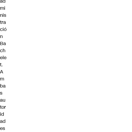
ad
mi
nis
tra
ció
n
Ba
ch
ele
t.
A
m
ba
s
au
tor
id
ad
es