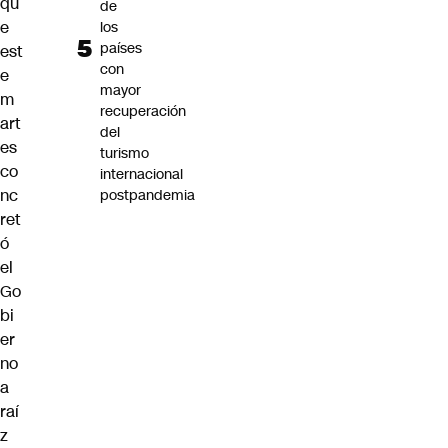
qu
de
e
los
países
est
con
e
mayor
m
recuperación
art
del
es
turismo
co
internacional
nc
postpandemia
ret
ó
el
Go
bi
er
no
a
raí
z