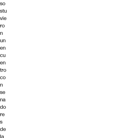
so
stu
vie
ro
n
un
en
cu
en
tro
co
n
se
na
do
re
s
de
la