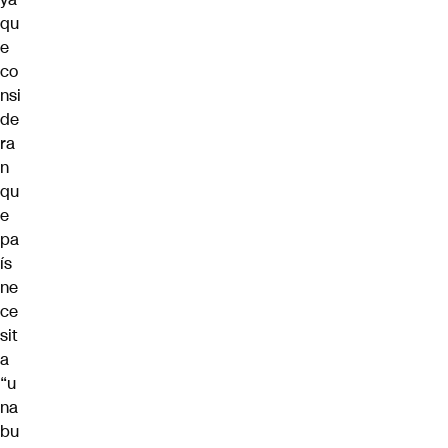
qu
e
co
nsi
de
ra
n
qu
e
pa
ís
ne
ce
sit
a
“u
na
bu