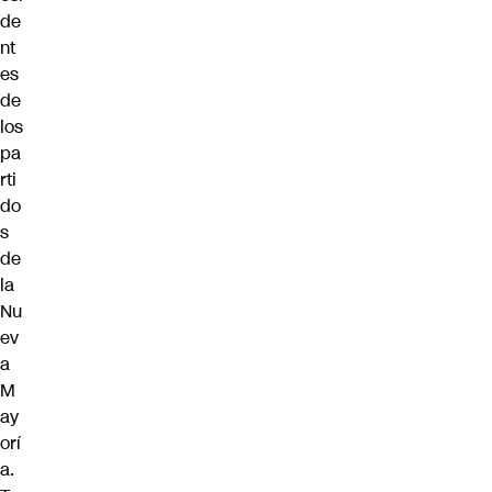
de
nt
es
de
los
pa
rti
do
s
de
la
Nu
ev
a
M
ay
orí
a.