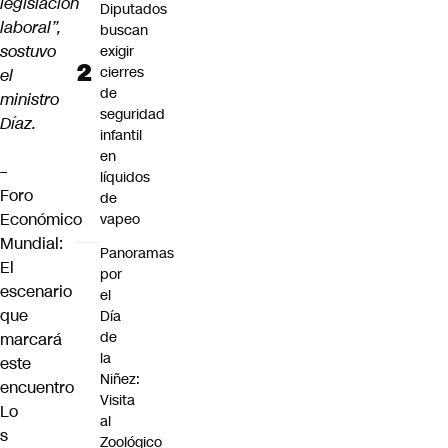
legislación
Diputados
laboral”,
buscan
sostuvo
exigir
cierres
el
de
ministro
seguridad
Díaz.
infantil
en
–
líquidos
Foro
de
Económico
vapeo
Mundial:
Panoramas
El
por
escenario
el
que
Día
de
marcará
la
este
Niñez:
encuentro
Visita
Lo
al
s
Zoológico