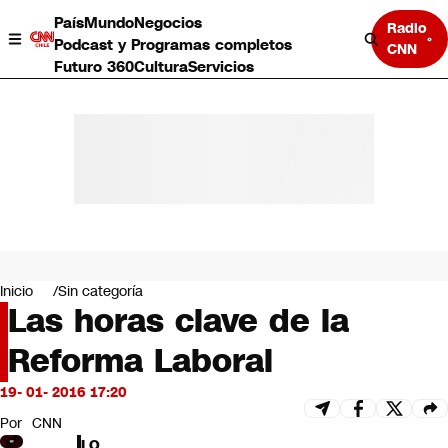
País
Mundo
Negocios
Radio
Podcast y Programas completos
CNN
Futuro 360
Cultura
Servicios
País
Mundo
Negocios
Inicio
Sin categoría
Las horas clave de la
Deportes
Programas completos
Reforma Laboral
Cultura
Servicios
19- 01- 2016 17:20
Bits
CNN Data
Por
CNN
CNN tiempo
LO