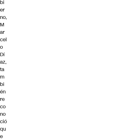
bi
er
no,
M
ar
cel
o
Dí
az,
ta
m
bi
én
re
co
no
ció
qu
e