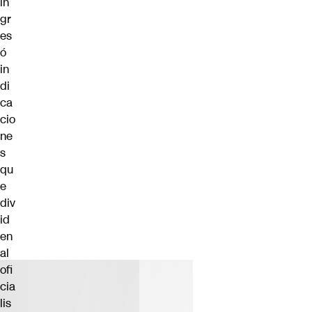
in
gr
es
ó
in
di
ca
cio
ne
s
qu
e
div
id
en
al
ofi
cia
lis