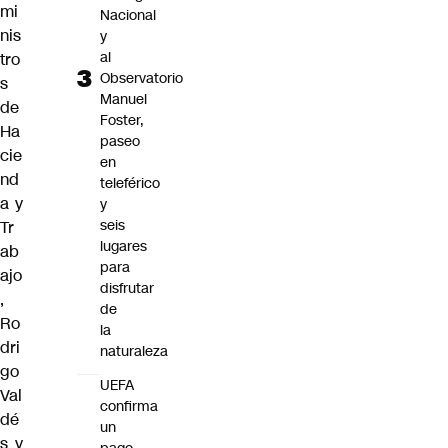
mi
Nacional
nis
y
al
tro
Observatorio
s
Manuel
de
Foster,
Ha
paseo
cie
en
nd
teleférico
a y
y
seis
Tr
lugares
ab
para
ajo
disfrutar
,
de
Ro
la
dri
naturaleza
go
UEFA
Val
confirma
dé
un
s y