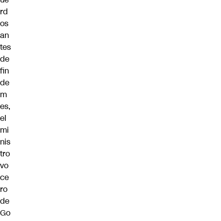
rd
os
an
tes
de
fin
de
m
es,
el
mi
nis
tro
vo
ce
ro
de
Go