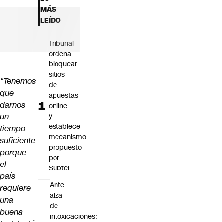
Futuro 360
MÁS
Opinión
LEÍDO
Tribunal
ordena
bloquear
sitios
“Tenemos
de
que
apuestas
darnos
online
un
y
establece
tiempo
mecanismo
suficiente
propuesto
porque
por
el
Subtel
país
Ante
requiere
alza
una
de
buena
intoxicaciones: