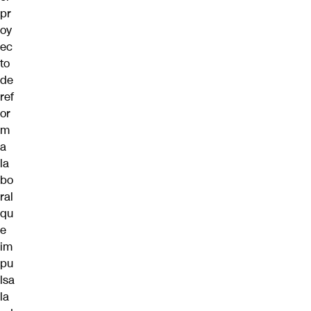
pr
oy
ec
to
de
ref
or
m
a
la
bo
ral
qu
e
im
pu
lsa
la