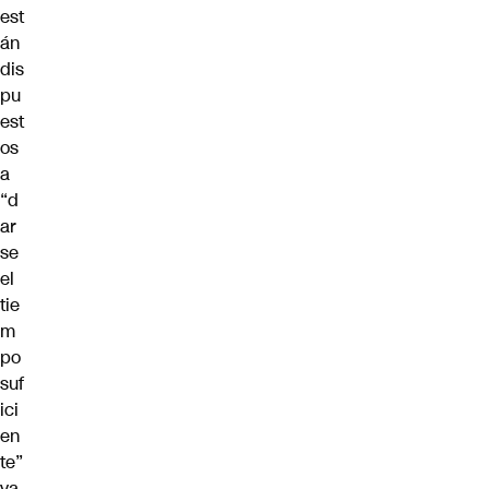
est
án
dis
pu
est
os
a
“d
ar
se
el
tie
m
po
suf
ici
en
te”
ya