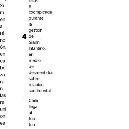
pago
Xi
a
m
exempleada
durante
en
la
a
gestión
Ri
de
nc
Gianni
ón,
Infantino,
en
en
ca
medio
de
be
desmentidos
za
sobre
ro
relación
n
sentimental
las
Chile
re
llega
uni
al
on
top
es
ten