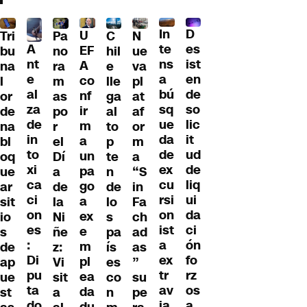
D
In
U
Tri
Pa
C
N
A
es
te
EF
bu
no
hil
ue
nt
ist
ns
A
na
ra
e
va
e
en
a
co
l
m
lle
pl
al
de
bú
nf
or
as
ga
at
za
so
sq
ir
de
po
al
af
de
lic
ue
m
na
r
to
or
in
it
da
a
bl
el
p
m
to
ud
de
un
oq
Dí
te
a
xi
de
ex
pa
ue
a
n
“S
ca
liq
cu
go
ar
de
de
in
ci
ui
rsi
a
sit
la
lo
Fa
on
da
on
ex
io
Ni
s
ch
es
ci
ist
e
s
ñe
pa
ad
:
ón
a
m
de
z:
ís
as
Di
fo
ex
pl
ap
Vi
es
”
pu
rz
tr
ea
ue
sit
co
su
ta
os
av
da
st
a
n
pe
do
a
ia
du