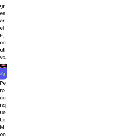
gr
es
ar
el
Ej
ec
uti
vo.
Pe
ro
au
nq
ue
La
M
on