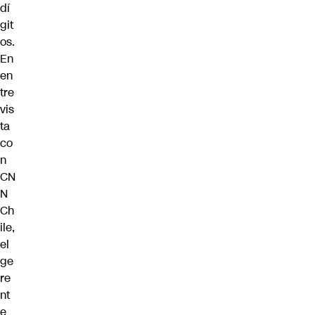
dí
git
os.
En
en
tre
vis
ta
co
n
CN
N
Ch
ile,
el
ge
re
nt
e