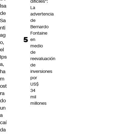
difíciles":
lsa
La
de
advertencia
Sa
de
Bernardo
nti
Fontaine
ag
en
o,
medio
el
de
Ips
reevaluación
a,
de
ha
inversiones
por
m
US$
ost
34
ra
mil
do
millones
un
a
caí
da