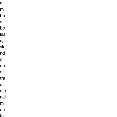
a
m
ba
s
bo
lsa
s,
sie
nd
o
qu
e
tra
di
cio
nal
m
en
te