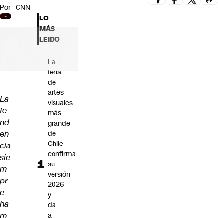
Por
CNN
Futuro 360
LO
Opinión
MÁS
LEÍDO
La
feria
de
artes
La
visuales
te
más
nd
grande
en
de
Chile
cia
confirma
sie
su
m
versión
pr
2026
e
y
ha
da
m
a