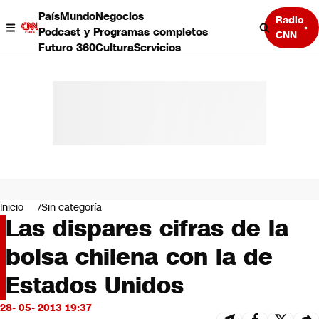
País
Mundo
Negocios
Radio
Podcast y Programas completos
CNN
Futuro 360
Cultura
Servicios
País
Mundo
Negocios
Inicio
Sin categoría
Las dispares cifras de la
Deportes
Programas completos
bolsa chilena con la de
Cultura
Servicios
Estados Unidos
Bits
CNN Data
28- 05- 2013 19:37
CNN tiempo