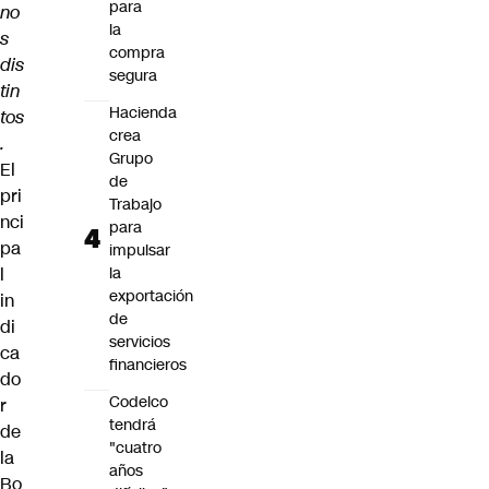
para
no
la
s
compra
dis
segura
tin
Hacienda
tos
crea
.
Grupo
El
de
pri
Trabajo
nci
para
pa
impulsar
l
la
exportación
in
de
di
servicios
ca
financieros
do
Codelco
r
tendrá
de
"cuatro
la
años
Bo