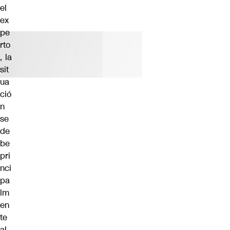
el
ex
pe
rto
, la
sit
ua
ció
n
se
de
be
pri
nci
pa
lm
en
te
al