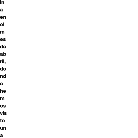
in
a
en
el
m
es
de
ab
ril,
do
nd
e
he
m
os
vis
to
un
a