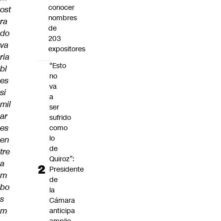
conocer
ost
nombres
ra
de
do
203
va
expositores
ria
“Esto
bl
no
es
va
si
a
mil
ser
ar
sufrido
es
como
lo
en
de
tre
Quiroz”:
a
Presidente
m
de
bo
la
s
Cámara
m
anticipa