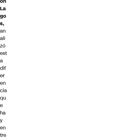
ón
La
go
s,
an
ali
zó
est
a
dif
er
en
cia
qu
e
ha
y
en
tre