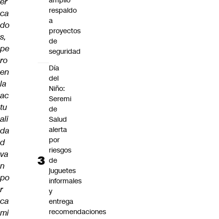
amplio
er
respaldo
ca
a
do
proyectos
s,
de
pe
seguridad
ro
Día
en
del
la
Niño:
ac
Seremi
tu
de
ali
Salud
alerta
da
por
d
riesgos
va
de
n
juguetes
po
informales
r
y
ca
entrega
recomendaciones
mi