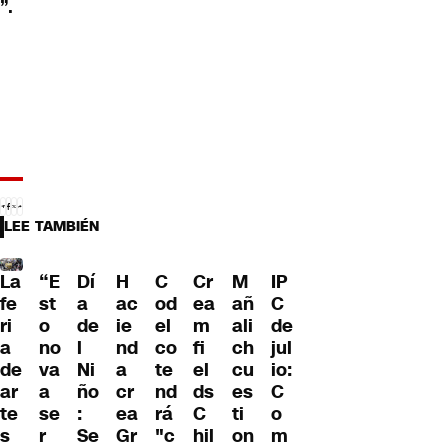
”.
LEE TAMBIÉN
La
“E
H
IP
Dí
C
Cr
M
fe
st
ac
C
a
od
ea
añ
ri
o
ie
de
de
el
m
ali
a
no
nd
jul
l
co
fi
ch
de
va
a
io:
Ni
te
el
cu
ar
a
cr
C
ño
nd
ds
es
te
se
ea
o
:
rá
C
ti
s
r
Gr
m
Se
"c
hil
on