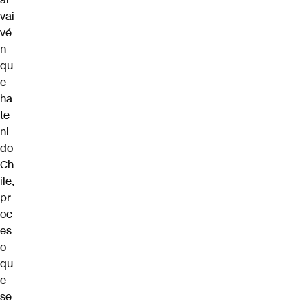
vai
vé
n
qu
e
ha
te
ni
do
Ch
ile,
pr
oc
es
o
qu
e
se