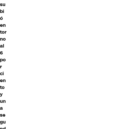
su
bi
ó
en
tor
no
al
6
po
r
ci
en
to
y
un
a
se
gu
nd