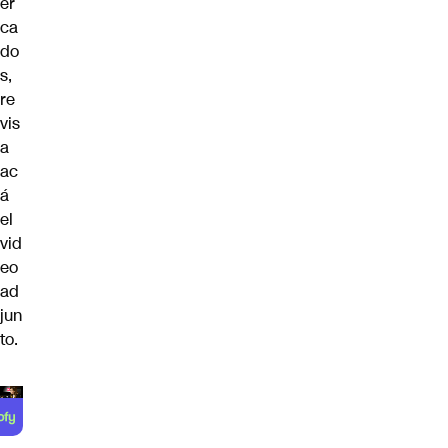
er
ca
do
s,
re
vis
a
ac
á
el
vid
eo
ad
jun
to.