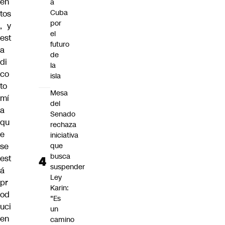
en
a
Cuba
tos
por
, y
el
est
futuro
a
de
di
la
co
isla
to
Mesa
mí
del
a
Senado
qu
rechaza
e
iniciativa
se
que
busca
est
suspender
á
Ley
pr
Karin:
od
"Es
uci
un
en
camino