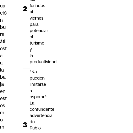
ua
feriados
al
ció
viernes
n
para
bu
potenciar
rs
el
átil
turismo
est
y
á
la
productividad
a
la
"No
ba
pueden
ja
limitarse
a
en
esperar":
est
La
os
contundente
m
advertencia
o
de
m
Rubio