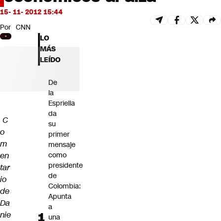
Futuro 360
15- 11- 2012 15:44
Opinión
Por
CNN
LO
MÁS
LEÍDO
De
la
Espriella
da
C
su
o
primer
m
mensaje
en
como
presidente
tar
de
io
Colombia:
de
Apunta
Da
a
nie
una