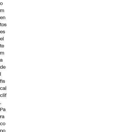
o
m
en
tos
es
el
te
m
a
de
l
fis
cal
clif
.
Pa
ra
co
no