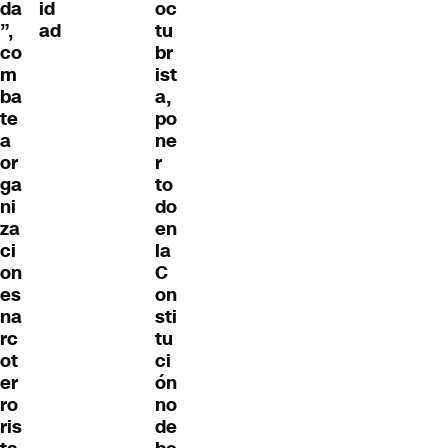
da
id
oc
”,
ad
tu
co
br
m
ist
ba
a,
te
po
a
ne
or
r
ga
to
ni
do
za
en
ci
la
on
C
es
on
na
sti
rc
tu
ot
ci
er
ón
ro
no
ris
de