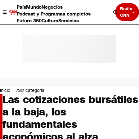
País
Mundo
Negocios
Radio
Podcast y Programas completos
CNN
Futuro 360
Cultura
Servicios
País
Mundo
Negocios
Inicio
Sin categoría
Las cotizaciones bursátiles
Deportes
Programas completos
a la baja, los
Cultura
Servicios
fundamentales
Bits
CNN Data
económicos al alza
CNN tiempo