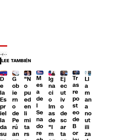
LEE TAMBIÉN
Tr
M
D
G
"N
Ig
Ll
Ej
as
es
e
ob
o
na
a
ec
re
a
la
ie
pu
ci
m
ut
po
de
Es
rn
ed
o
an
iv
st
l
pr
o
en
Im
a
o
eo
Se
iel
de
li
as
no
de
de
na
la
Pe
mi
de
ut
sc
B
do
da
rú
ta
"I
ili
ar
or
re
su
an
rs
m
za
ta