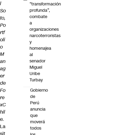
l
“transformación
So
profunda”,
combate
to,
a
Po
organizaciones
rtf
narcoterroristas
oli
y
o
homenajea
M
al
an
senador
Miguel
ag
Uribe
er
Turbay
de
Fo
Gobierno
de
re
Perú
xC
anuncia
hil
que
e.
moverá
La
todos
sit
los