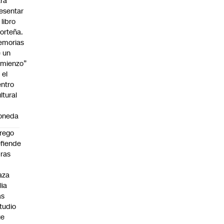
ra
esentar
 libro
orteña.
emorias
 un
mienzo”
 el
ntro
ltural
a
oneda
rego
fiende
ras
n
aza
lia
as
tudio
ue