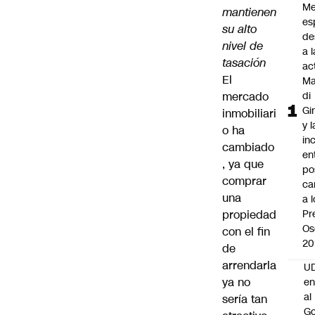
Me
mantienen
es
su alto
de
nivel de
a l
tasación
ac
El
Ma
mercado
di
Gi
inmobiliari
y l
o ha
in
cambiado
en
, ya que
po
comprar
ca
una
a 
propiedad
Pr
Os
con el fin
20
de
arrendarla
UD
ya no
en
al
sería tan
Go