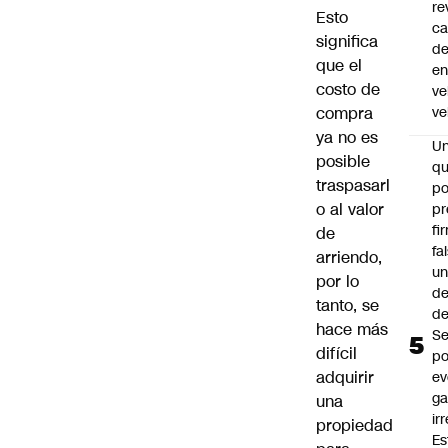
re
Esto
ca
significa
d
que el
e
costo de
ve
compra
ve
ya no es
U
posible
qu
traspasarl
po
o al valor
pr
fi
de
fa
arriendo,
u
por lo
de
tanto, se
de
hace más
Se
difícil
po
adquirir
ev
ga
una
ir
propiedad
Es