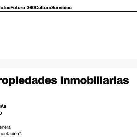
letos
Futuro 360
Cultura
Servicios
ropiedades inmobiliarias
MÁS
O
enera
pectación”: