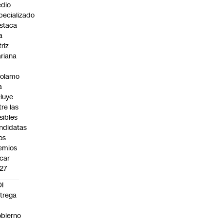
dio
pecializado
staca
a
triz
riana
rolamo
a
cluye
tre las
sibles
ndidatas
los
emios
car
27
I
trega
bierno