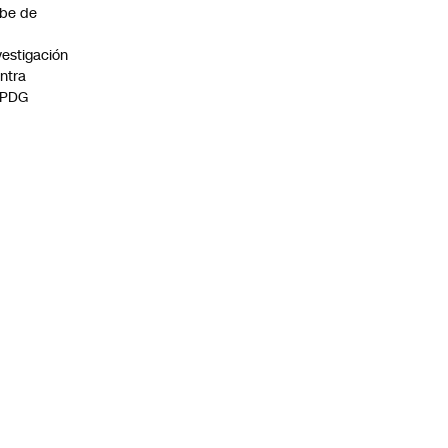
be de
vestigación
ntra
 PDG