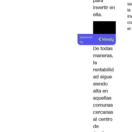
para
sa
invertir en
la
ella.
in
co
el
powered
by
De todas
maneras,
la
rentabilid
ad sigue
siendo
alta en
aquellas
comunas
cercanas
al centro
de