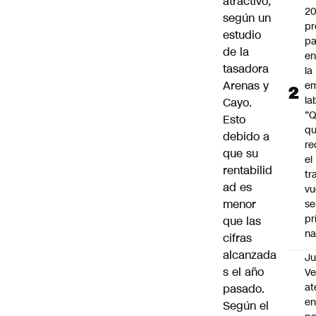
atractivo,
2
según un
pr
estudio
pa
de la
en
tasadora
la
Arenas y
em
la
Cayo.
“
Esto
q
debido a
re
que su
el
rentabilid
tr
ad es
vu
menor
se
pr
que las
na
cifras
alcanzada
Ju
s el año
V
at
pasado.
en
Según el