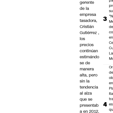
pa
gerente
pr
de la
su
empresa
“N
tasadora,
M
Cristián
de
co
Gutiérrez ,
en
los
Ce
precios
Cu
continúan
L
estimándo
M
se de
Or
manera
de
alta, pero
ob
sin la
e
tendencia
Pl
al alza
Ita
que se
tr
es
presentab
q
a en 2012.