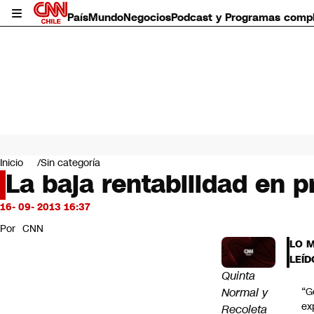
País
Mundo
Negocios
Podcast y Programas comp
País
Mundo
Inicio
Sin categoría
Negocios
La baja rentabilidad en p
Deportes
Programas completos
16- 09- 2013 16:37
Cultura
Por
CNN
Servicios
LO 
Bits
LEÍD
CNN Data
Quinta
CNN tiempo
Normal y
“G
Futuro 360
ex
Recoleta
Opinión