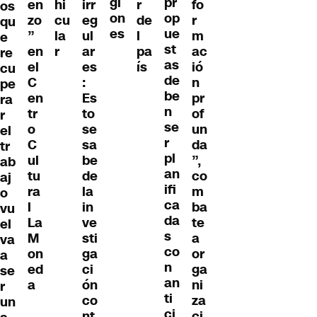
gi
pr
en
hi
irr
r
fo
os
on
op
zo
cu
eg
de
r
qu
es
ue
”
la
ul
l
m
e
st
en
r
ar
pa
ac
re
as
el
es
ís
ió
cu
de
C
:
n
pe
be
en
Es
pr
ra
n
tr
to
of
r
se
o
se
un
el
r
C
sa
da
tr
pl
ul
be
”,
ab
an
tu
de
co
aj
ifi
ra
la
m
o
ca
l
in
ba
vu
da
La
ve
te
el
s
M
sti
a
va
co
on
ga
or
a
n
ed
ci
ga
se
an
a
ón
ni
r
ti
co
za
un
ci
nt
ci