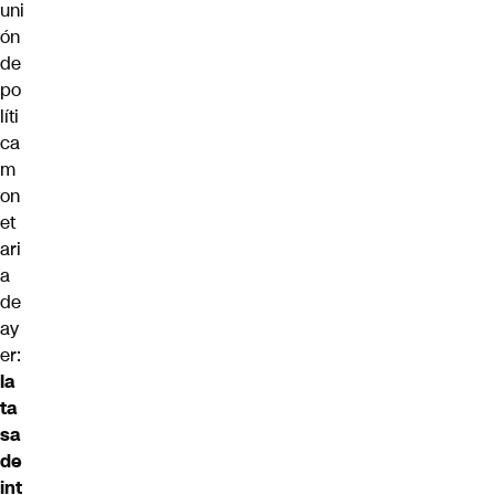
uni
ón
de
po
líti
ca
m
on
et
ari
a
de
ay
er:
la
ta
sa
de
int