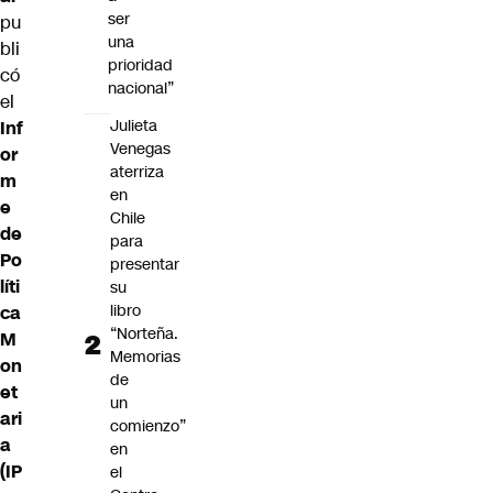
ser
pu
una
bli
prioridad
có
nacional”
el
Julieta
Inf
Venegas
or
aterriza
m
en
e
Chile
de
para
Po
presentar
líti
su
libro
ca
“Norteña.
M
Memorias
on
de
et
un
ari
comienzo”
a
en
(IP
el