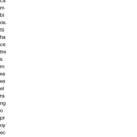
ca
m
bi
os.
Si
ha
ce
tre
s
m
es
es
el
ra
ng
o
pr
oy
ec