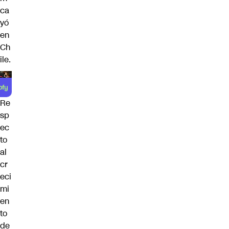
ca
yó
en
Ch
ile.
Re
sp
ec
to
al
cr
eci
mi
en
to
de