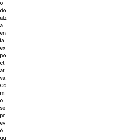
o
de
alz
a
en
la
ex
pe
ct
ati
va.
Co
m
o
se
pr
ev
é
qu