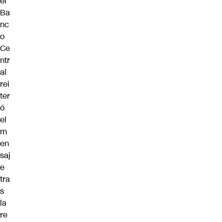
el
Ba
nc
o
Ce
ntr
al
rei
ter
ó
el
m
en
saj
e
tra
s
la
re