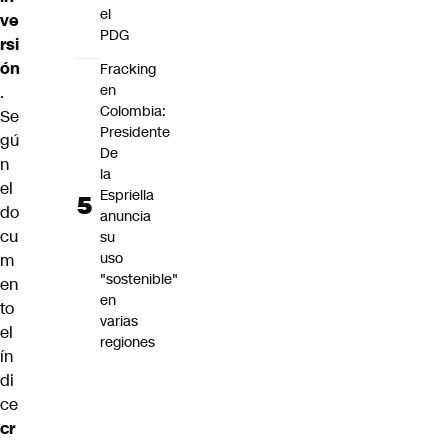
el
ve
PDG
rsi
ón
Fracking
en
.
Colombia:
Se
Presidente
gú
De
n
la
el
Espriella
do
anuncia
cu
su
uso
m
"sostenible"
en
en
to
varias
el
regiones
ín
di
ce
cr