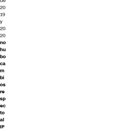
de
20
19
y
20
20
no
hu
bo
ca
m
bi
os
re
sp
ec
to
al
IP