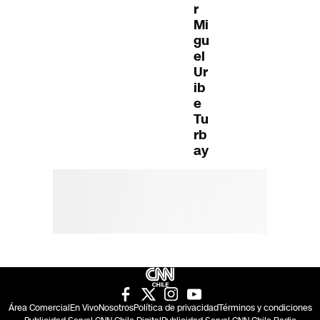
r
Mi
gu
el
Ur
ib
e
Tu
rb
ay
Área Comercial
En Vivo
Nosotros
Política de privacidad
Términos y condiciones