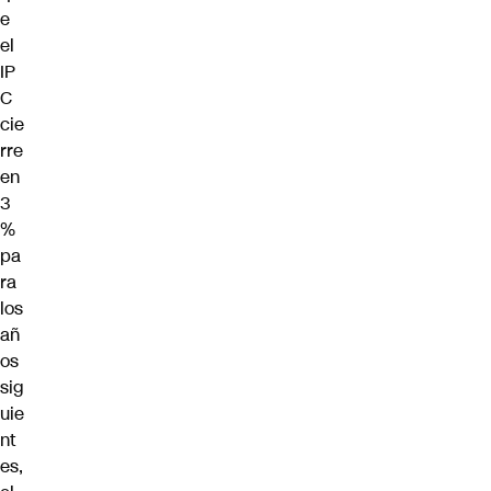
e
el
IP
C
cie
rre
en
3
%
pa
ra
los
añ
os
sig
uie
nt
es,