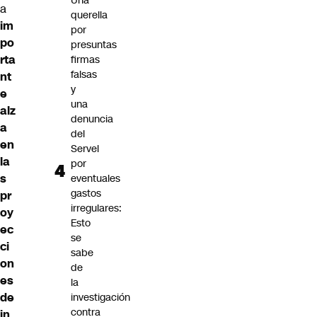
Una
a
querella
im
por
po
presuntas
rta
firmas
falsas
nt
y
e
una
alz
denuncia
a
del
en
Servel
la
por
s
eventuales
gastos
pr
irregulares:
oy
Esto
ec
se
ci
sabe
on
de
es
la
de
investigación
contra
in