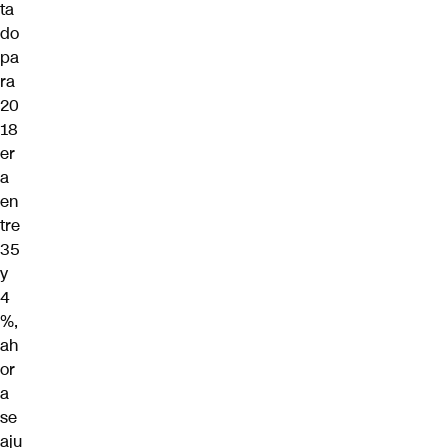
ta
do
pa
ra
20
18
er
a
en
tre
35
y
4
%,
ah
or
a
se
aju