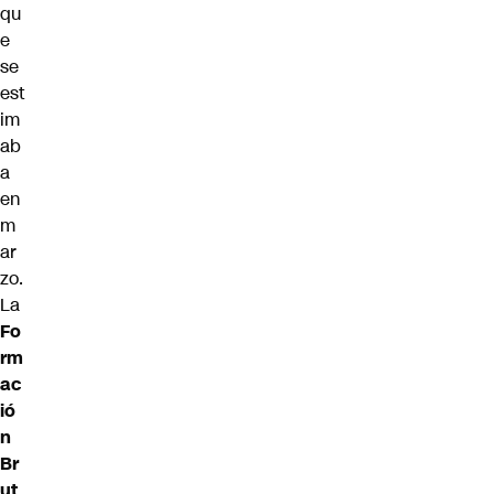
qu
e
se
est
im
ab
a
en
m
ar
zo.
La
Fo
rm
ac
ió
n
Br
ut