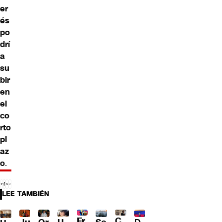
er
és
po
drí
a
su
bir
en
el
co
rto
pl
az
o
.
LEE TAMBIÉN
Fr
C