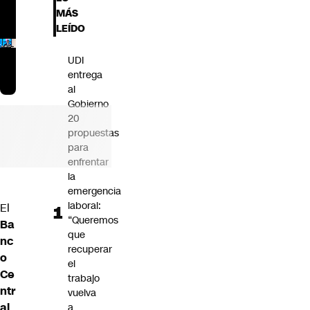
Futuro 360
MÁS
Opinión
LEÍDO
UDI
entrega
al
Gobierno
20
propuestas
para
enfrentar
la
emergencia
laboral:
El
“Queremos
Ba
que
nc
recuperar
o
el
Ce
trabajo
ntr
vuelva
al
a