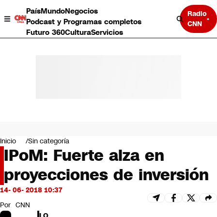
País
Mundo
Negocios
Radio
Podcast y Programas completos
CNN
Futuro 360
Cultura
Servicios
País
Mundo
Negocios
Inicio
Sin categoría
IPoM: Fuerte alza en
Deportes
Programas completos
proyecciones de inversión
Cultura
Servicios
14- 06- 2018 10:37
Bits
CNN Data
Por
CNN
CNN tiempo
LO