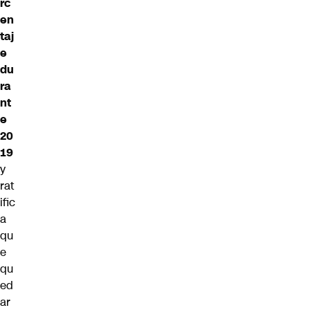
rc
en
taj
e
du
ra
nt
e
20
19
y
rat
ific
a
qu
e
qu
ed
ar