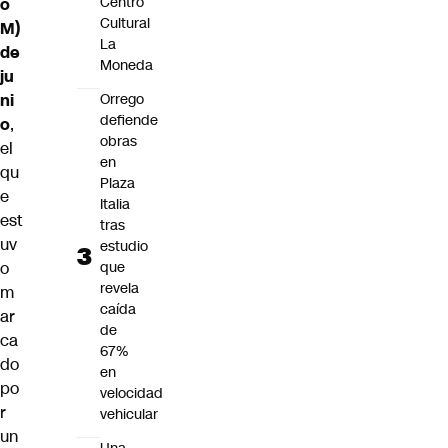
Centro
o
Cultural
M)
La
de
Moneda
ju
ni
Orrego
defiende
o
,
obras
el
en
qu
Plaza
e
Italia
est
tras
uv
estudio
o
que
revela
m
caída
ar
de
ca
67%
do
en
po
velocidad
r
vehicular
un